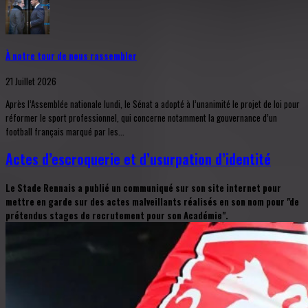
À notre tour de nous rassembler
21 Juillet 2026
Après l’Assemblée nationale lundi, le Sénat a adopté à l’unanimité le projet de loi pour
réformer le sport professionnel, qui concerne notamment la gouvernance d’un
football français marqué par les...
Actes d’escroquerie et d’usurpation d’identité
Le Stade Rennais a publié un communiqué sur son site internet pour
mettre en garde sur des actes malveillants réalisés en son nom pour "de
prétendus stages de recrutement pour son Académie".