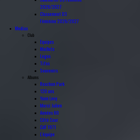
2026/2027
Classement D3
Féminine 2026/2027
Medias
Club
Equipes
Maillots
Logos
Tifos
Souvenirs
Albums
Roazhon Park
120 ans
Yann Levy
Merci Julien
Années 60
Côté Cour
CdF 1971
L'équipe