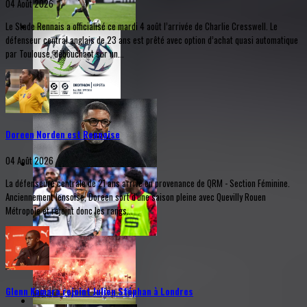
04 Août 2026
Le Stade Rennais a officialisé ce mardi 4 août l’arrivée de Charlie Cresswell. Le
défenseur central anglais de 23 ans est prêté avec option d’achat quasi automatique
par Toulouse, débouchant sur un...
Doreen Norden est Rennaise
04 Août 2026
La défenseure centrale de 21 ans arrive en provenance de QRM - Section Féminine.
Anciennement lensoise, Doreen sort d'une saison pleine avec Quevilly Rouen
Métropole et rejoint donc les rangs...
Glenn Kamara rejoint Julien Stéphan à Londres