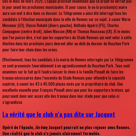
Dès le mois de mars 2025, L’Equipe précisait néanmoins que ce projet ne verrait pas
le jour avant les prochaines municipales. Et pour cause, le ou la prochain(e) maire
aura son mot à dire dans ce dossier. Le Télégramme a ainsi été interrogé tous les
candidats à l’élection municipale dans la ville de Rennes sur ce sujet, à savoir Marie
Mesmeur (LFI), Ulysse Rabaté (divers gauche), Nathalie Appéré (PS), Charles
Compagnon (centre droit), Julien Masson (RN) et Thomas Rousseau (LR). Et le moins
que l’on puisse dire, c’est que les supporters du Stade Rennais qui vont voter à cette
élection dans les prochains jours devront aller au-delà du dossier du Roazhon Park
pour faire leur choix dans les urnes.
Effectivement, tous les candidats à la mairie de Rennes interrogés par Le Télégramme
se sont prononcés favorablement à un agrandissement du Roazhon Park. Tous sont
unanimes sur le fait qu’il faudra laisser le choix à la famille Pinault de faire les
travaux nécessaires dans l’enceinte du Stade Rennais pour atteindre la capacité
espérée, à savoir les 43 à 45.000 places visés par le propriétaire du club. Une
excellente nouvelle pour François Pinault ainsi que pour les supporters bretons, qui
pourraient donc voir assez vite des travaux dans leur stade pour que celui-ci
s’agrandisse.
La vérité que le club n’a pas dite sur Jacquet
Opéré de l’épaule, Jérémy Jacquet pourrait ne plus rejouer avec Rennes.
Une réalité que le club n’a jamais clairement formulée.