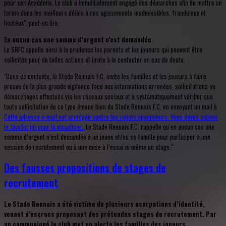
pour son Académie. Le club a immédiatement engagé des démarches afin de mettre un
terme dans les meilleurs délais à ces agissements inadmissibles, frauduleux et
honteux", peut-on lire.
En aucun cas une somme d’argent n’est demandée
Le SRFC appelle ainsi à la prudence les parents et les joueurs qui peuvent être
sollicités pour de telles actions et invite à le contacter en cas de doute.
"Dans ce contexte, le Stade Rennais F.C. invite les familles et les joueurs à faire
preuve de la plus grande vigilance face aux informations erronées, sollicitations ou
démarchages effectués via les réseaux sociaux et à systématiquement vérifier que
toute sollicitation de ce type émane bien du Stade Rennais F.C. en envoyant un mail à
Cette adresse e-mail est protégée contre les robots spammeurs. Vous devez activer
le JavaScript pour la visualiser.
.
Le Stade Rennais F.C. rappelle qu’en aucun cas une
somme d’argent n’est demandée à un jeune et/ou sa famille pour participer à une
session de recrutement ou à une mise à l’essai ni même un stage."
Des fausses propositions de stages de
recrutement
Le Stade Rennais a été victime de plusieurs usurpations d’identité,
venant d’escrocs proposant des prétendus stages de recrutement. Par
un communiqué le club met en alerte les familles des joueurs.