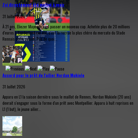
J'ai directement été motivé à venir
31 Juillet 2026
À 21 ans, Eliezer Mayenda veut passer un nouveau cap. Achetée plus de 20 millions
d'euros à Sunderland cet été, c'est la recrue la plus chère du mercato du Stade
Rennais cette saison. Pas de quoi...
Accord pour le prêt de l'ailier Nordan Mukiele
31 Juillet 2026
Apparu en L1 la saison dernière sous le maillot de Rennes, Nordan Mukiele (20 ans)
devrait s'engager sous la forme d'un prêt avec Montpellier. Apparu à huit reprises en
L1 (1 but), le jeune ailier...