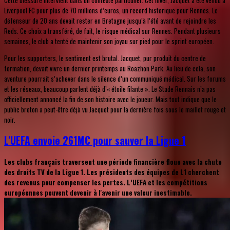
Liverpool FC pour plus de 70 millions d’euros, un record historique pour Rennes. Le
défenseur de 20 ans devait rester en Bretagne jusqu’à l’été avant de rejoindre les
Reds. Ce choix a transféré, de fait, le risque médical sur Rennes. Pendant plusieurs
semaines, le club a tenté de maintenir son joyau sur pied pour le sprint européen.
Pour les supporters, le sentiment est brutal. Jacquet, pur produit du centre de
formation, devait vivre un dernier printemps au Roazhon Park. Au lieu de cela, son
aventure pourrait s’achever dans le silence d’un communiqué médical. Sur les forums
et les réseaux, beaucoup parlent déjà d’« étoile filante ». Le Stade Rennais n’a pas
officiellement annoncé la fin de son histoire avec le joueur. Mais tout indique que le
public breton a peut-être déjà vu Jacquet pour la dernière fois sous le maillot rouge et
noir.
L'UEFA envoie 261M€ pour sauver la Ligue 1
Les clubs français traversent une période financière floue avec la chute
des droits TV de la Ligue 1. Les présidents des équipes de L1 cherchent
des revenus pour compenser les pertes. L’UEFA et les compétitions
européennes peuvent devenir à l'avenir une valeur inestimable.