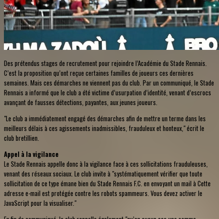
Des prétendus stages de recrutement pour rejoindre l’Académie du Stade Rennais.
C’est la proposition qu’ont reçue certaines familles de joueurs ces dernières
semaines. Mais ces démarches ne viennent pas du club. Par un communiqué, le Stade
Rennais a informé que le club a été victime d’usurpation d’identité, venant d’escrocs
avançant de fausses détections, payantes, aux jeunes joueurs.
"Le club a immédiatement engagé des démarches afin de mettre un terme dans les
meilleurs délais à ces agissements inadmissibles, frauduleux et honteux," écrit le
club bretillien.
Appel à la vigilance
Le Stade Rennais appelle donc à la vigilance face à ces sollicitations frauduleuses,
venant des réseaux sociaux. Le club invite à "systématiquement vérifier que toute
sollicitation de ce type émane bien du Stade Rennais F.C. en envoyant un mail à
Cette
adresse e-mail est protégée contre les robots spammeurs. Vous devez activer le
JavaScript pour la visualiser.
"
En fin de communiqué, le club rappelle également "qu’en aucun cas une somme