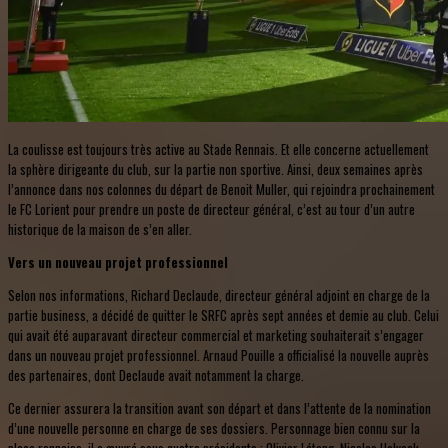
La coulisse est toujours très active au Stade Rennais. Et elle concerne actuellement
la sphère dirigeante du club, sur la partie non sportive. Ainsi, deux semaines après
l’annonce dans nos colonnes du départ de Benoit Muller, qui rejoindra prochainement
le FC Lorient pour prendre un poste de directeur général, c’est au tour d’un autre
historique de la maison de s’en aller.
Vers un nouveau projet professionnel
Selon nos informations, Richard Declaude, directeur général adjoint en charge de la
partie business, a décidé de quitter le SRFC après sept années et demie au club. Celui
qui avait été auparavant directeur commercial et marketing souhaiterait s’engager
dans un nouveau projet professionnel. Arnaud Pouille a officialisé la nouvelle auprès
des partenaires, dont Declaude avait notamment la charge.
Ce dernier assurera la transition avant son départ et dans l’attente de la nomination
d’une nouvelle personne en charge de ses dossiers. Personnage bien connu sur la
place rennaise, il a œuvré sous quatre présidents : Olivier Létang, Nicolas Holveck,