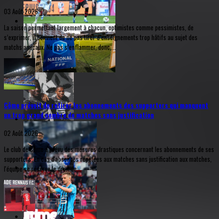
03 Août 2026
La saison permettant largement à chacun, optimistes comme pessimistes, de
s’exprimer, il convient de ne pas tirer d’enseignements trop hâtifs au sujet des
matchs amicaux. Ne pas s’enflammer, donc,...
Côme prévoit de retirer les abonnements des supporters qui manquent
un trop grand nombre de matches sans justification
02 Août 2026
Le club de Côme a prévu des mesures drastiques concernant les abonnements de ses
supporters. En cas d'absences répétées aux matches sans justification aux matches,
l'équipe se réserve le droit de...