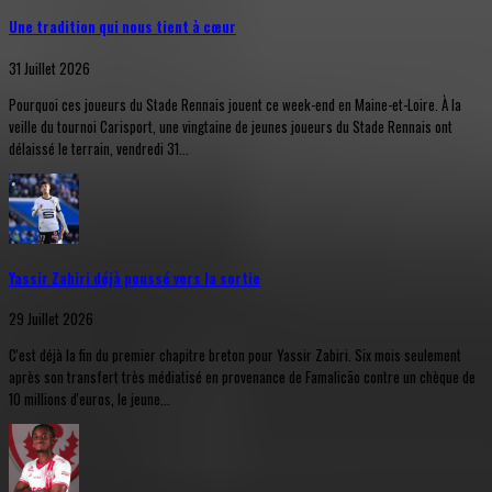
Une tradition qui nous tient à cœur
31 Juillet 2026
Pourquoi ces joueurs du Stade Rennais jouent ce week-end en Maine-et-Loire. À la
veille du tournoi Carisport, une vingtaine de jeunes joueurs du Stade Rennais ont
délaissé le terrain, vendredi 31...
Yassir Zabiri déjà poussé vers la sortie
29 Juillet 2026
C'est déjà la fin du premier chapitre breton pour Yassir Zabiri. Six mois seulement
après son transfert très médiatisé en provenance de Famalicão contre un chèque de
10 millions d'euros, le jeune...