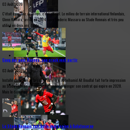
03 Août 2026
C’était dans l’air du temps, c’est officiel. Le milieu de terrain international finlandais,
Glenn Kamara, arrivé en 2024 sous Frederic Massara au Stade Rennais et très peu
utilisé en deux ans, faute...
Coup dur pour Rennes, son crack veut partir
03 Août 2026
Installé dans le onze la saison dernière, Abdelhamid Aït Boudlal fait forte impression
au Stade Rennais. La direction souhaite prolonger son contrat qui expire en 2028.
Mais le défenseur central...
Le Stade Rennais fait belle impression à Galatasaray