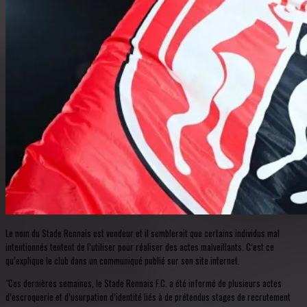
Le nom du Stade Rennais est vendeur et il semblerait que certains individus mal
intentionnés tentent de l’utiliser pour réaliser des actes malveillants. C’est ce
qu’explique le club dans un communiqué publié sur son site internet.
"Ces dernières semaines, le Stade Rennais F.C. a été informé de plusieurs actes
d’escroquerie et d’usurpation d’identité liés à de prétendus stages de recrutement