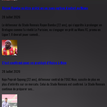
Rayan Bamba va être prêté un an sans option d'achat au Mans
28 Juillet 2026
Le défenseur du Stade Rennais Rayan Bamba (22 ans), qui s'apprête à prolonger en
Bretagne comme l'a révélé Le Parisien, va s'engager en prêt au Mans FC, promu en
Ligue 1. Il devrait jouer samedi...
C’est confirmé pour ce protégé d’Haise à Nice
28 Juillet 2026
Kojo Peprah Oppong (22 ans), défenseur central de l’OGC Nice, suscite de plus en
plus d’intérêts sur ce mercato. Celui du Stade Rennais est confirmé. Le Stade Rennais
continue de préparer ses...