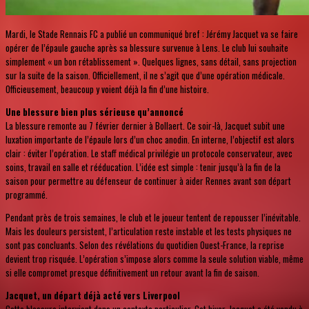
Mardi, le Stade Rennais FC a publié un communiqué bref : Jérémy Jacquet va se faire
opérer de l’épaule gauche après sa blessure survenue à Lens. Le club lui souhaite
simplement « un bon rétablissement ». Quelques lignes, sans détail, sans projection
sur la suite de la saison. Officiellement, il ne s’agit que d’une opération médicale.
Officieusement, beaucoup y voient déjà la fin d’une histoire.
Une blessure bien plus sérieuse qu’annoncé
La blessure remonte au 7 février dernier à Bollaert. Ce soir-là, Jacquet subit une
luxation importante de l’épaule lors d’un choc anodin. En interne, l’objectif est alors
clair : éviter l’opération. Le staff médical privilégie un protocole conservateur, avec
soins, travail en salle et rééducation. L’idée est simple : tenir jusqu’à la fin de la
saison pour permettre au défenseur de continuer à aider Rennes avant son départ
programmé.
Pendant près de trois semaines, le club et le joueur tentent de repousser l’inévitable.
Mais les douleurs persistent, l’articulation reste instable et les tests physiques ne
sont pas concluants. Selon des révélations du quotidien Ouest-France, la reprise
devient trop risquée. L’opération s’impose alors comme la seule solution viable, même
si elle compromet presque définitivement un retour avant la fin de saison.
Jacquet, un départ déjà acté vers Liverpool
Cette blessure intervient dans un contexte particulier. Cet hiver, Jacquet a été vendu à