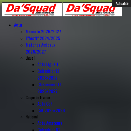
Année
Mois
Année
Mois
Féminines
Actualité
Actualité
Actualité
Actualité
Mercato
Mercato
Mercato
Mercato
Mercato
Mercato
Mercato
Mercato
Mercato
Mercato
Mercato
Anciens
Amical
précédente
précédent
suivante
suivant
Actu
Mercato 2026/2027
Effectif 2024/2025
Matches Amicaux
2026/2027
Ligue 1
Actu Ligue 1
Calendrier L1
2026/2027
Classement L1
2026/2027
Coupe de France
Actu CdF
CdF 2025/2026
National
Actu Amateurs
Calendrier N2