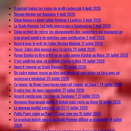
Il cochait toutes les cases du profil recherché
4 Août 2026
Doreen Norden est Rennaise
4 Août 2026
Glenn Kamara rejoint Julien Stéphan à Londres
3 Août 2026
Le Stade Rennais fait belle impression à Galatasaray
3 Août 2026
Côme prévoit de retirer les abonnements des supporters qui manquent un
trop grand nombre de matches sans justification
2 Août 2026
Accord pour le prêt de l'ailier Nordan Mukiele
31 Juillet 2026
Yassir Zabiri déjà poussé vers la sortie
29 Juillet 2026
Rayan Bamba va être prêté un an sans option d'achat au Mans
28 Juillet 2026
C’est confirmé pour ce protégé d’Haise à Nice
28 Juillet 2026
Aguerd renvoyé au Stade Rennais
25 Juillet 2026
Un cadre majeur passe au bloc opératoire et son retour se fera avec un
accessoire inhabituel
25 Juillet 2026
Ce joueur du Bayer Leverkusen pourrait revenir en Ligue 1
24 Juillet 2026
À notre tour de nous rassembler
21 Juillet 2026
Accord conclu pour l’arrivée de Cuiabano ?
21 Juillet 2026
Benjamin Bourigeaud quitte Al-Duhail mais reste au Qatar
19 Juillet 2026
Le nouveau maillot extérieur 26/27
17 Juillet 2026
Pablo Pagis signe au Paris FC pour cinq ans
15 Juillet 2026
Le prochain match amical du Stade Rennais diffusé gratuitement
14 Juillet
2026
Le Bayer Leverkusen a donné sa réponse pour Terrier
14 Juillet 2026