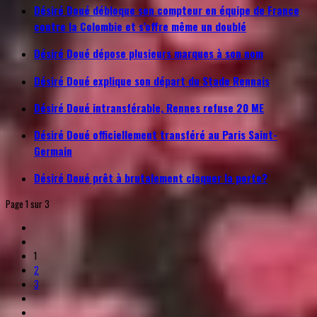
Désiré Doué débloque son compteur en équipe de France
contre la Colombie et s’offre même un doublé
Désiré Doué dépose plusieurs marques à son nom
Désiré Doué explique son départ du Stade Rennais
Désiré Doué intransférable, Rennes refuse 20 ME
Désiré Doué officiellement transféré au Paris Saint-
Germain
Désiré Doué prêt à brutalement claquer la porte?
Page 1 sur 3
1
2
3