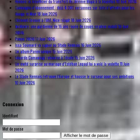
Rennes va bénéficier du transfert de Jérémie Boga à la Juventus
18 Juin 2026
Campagne d’abonnement : déjà 4 000 personnes sur liste d’attente pour les
Rouge et Noir
18 Juin 2026
Clément Grenier à l'OM, Nice réagit
18 Juin 2026
Au Havre, une gardienne de 16 ans rouée de coups en plein match
18 Juin
2026
Panini 2026
17 Juin 2026
Issa Soumaré va signer au Stade Rennais
16 Juin 2026
Un album Panini unique
15 Juin 2026
Eduardo Camavinga retourne à l'école
15 Juin 2026
Un invité surprise au mariage d’Estéban Lepaul lui a volé la vedette
11 Juin
2026
Le Stade Rennais retrouve l’Europe et hausse le curseur pour ses ambitions
10 Juin 2026
Connexion
Identifiant
Mot de passe
Afficher le mot de passe