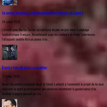
Ce joueur du Bayer Leverkusen pourrait revenir en Ligue 1
24 Juillet 2026
L’intérêt pour Martin Terrier se renforce de jour en jour dans le paysage
footballistique français. Actuellement sous les couleurs du Bayer Leverkusen,
l’attaquant semble être un joueur très...
À notre tour de nous rassembler
21 Juillet 2026
Après l’Assemblée nationale lundi, le Sénat a adopté à l’unanimité le projet de loi pour
réformer le sport professionnel, qui concerne notamment la gouvernance d’un
football français marqué par les...