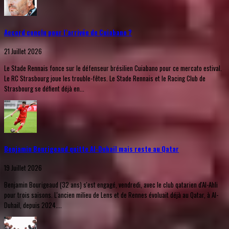
Accord conclu pour l’arrivée de Cuiabano ?
21 Juillet 2026
Le Stade Rennais fonce sur le défenseur brésilien Cuiabano pour ce mercato estival.
Le RC Strasbourg joue les trouble-fêtes. Le Stade Rennais et le Racing Club de
Strasbourg se défient déjà en...
Benjamin Bourigeaud quitte Al-Duhail mais reste au Qatar
19 Juillet 2026
Benjamin Bourigeaud (32 ans) s'est engagé, vendredi, avec le club qatarien d'Al-Ahli
pour trois saisons. L'ancien milieu de Lens et de Rennes évoluait déjà au Qatar, à Al-
Duhail, depuis 2024....