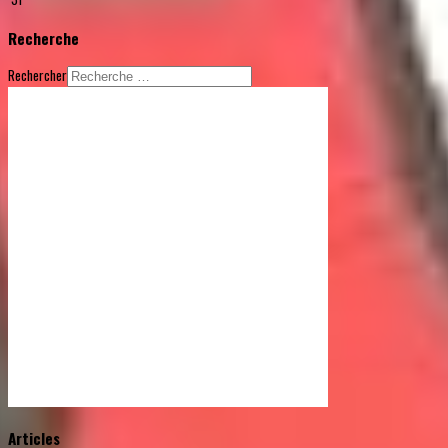
Recherche
Rechercher
© Free
Joomla! 3 Modules
- by
VinaGecko.com
Articles