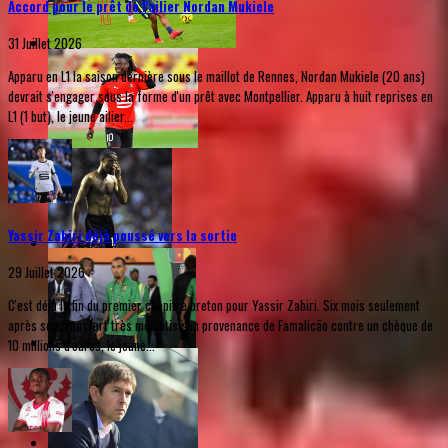
Accord pour le prêt de l'ailier Nordan Mukiele
31 Juillet 2026
Apparu en L1 la saison dernière sous le maillot de Rennes, Nordan Mukiele (20 ans)
devrait s'engager sous la forme d'un prêt avec Montpellier. Apparu à huit reprises en
L1 (1 but), le jeune ailier...
Yassir Zabiri déjà poussé vers la sortie
29 Juillet 2026
C'est déjà la fin du premier chapitre breton pour Yassir Zabiri. Six mois seulement
après son transfert très médiatisé en provenance de Famalicão contre un chèque de
10 millions d'euros, le jeune...