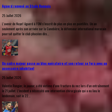
Aguerd renvoyé au Stade Rennais
25 Juillet 2026
L’avenir de Nayef Aguerd à l’OM s’inscrit de plus en plus en pointillés. Un an
seulement après son arrivée sur la Canebière, le défenseur international marocain
pourrait quitter le club phocéen dès...
Un cadre majeur passe au bloc opératoire et son retour se fera avec un
accessoire inhabituel
25 Juillet 2026
Valentin Rongier, le joueur, a été victime d’une fracture du nez lors d’un entraînement
le 21 juillet. L’incident a nécessité une intervention chirurgicale qui a eu lieu le
lendemain, soit le 22...