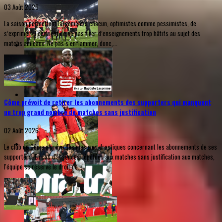
03 Août 2026
La saison permettant largement à chacun, optimistes comme pessimistes, de
s’exprimer, il convient de ne pas tirer d’enseignements trop hâtifs au sujet des
matchs amicaux. Ne pas s’enflammer, donc,...
Côme prévoit de retirer les abonnements des supporters qui manquent
un trop grand nombre de matches sans justification
02 Août 2026
Le club de Côme a prévu des mesures drastiques concernant les abonnements de ses
supporters. En cas d'absences répétées aux matches sans justification aux matches,
l'équipe se réserve le droit de...