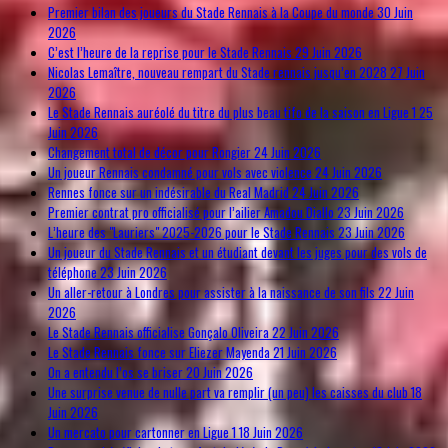
Premier bilan des joueurs du Stade Rennais à la Coupe du monde
30 Juin
2026
C’est l’heure de la reprise pour le Stade Rennais
29 Juin 2026
Nicolas Lemaître, nouveau rempart du Stade rennais jusqu’en 2028
27 Juin
2026
Le Stade Rennais auréolé du titre du plus beau tifo de la saison en Ligue 1
25
Juin 2026
Changement total de décor pour Rongier
24 Juin 2026
Un joueur Rennais condamné pour vols avec violence
24 Juin 2026
Rennes fonce sur un indésirable du Real Madrid
24 Juin 2026
Premier contrat pro officialisé pour l’ailier Amadou Diallo
23 Juin 2026
L’heure des "Lauriers" 2025-2026 pour le Stade Rennais
23 Juin 2026
Un joueur du Stade Rennais et un étudiant devant les juges pour des vols de
téléphone
23 Juin 2026
Un aller-retour à Londres pour assister à la naissance de son fils
22 Juin
2026
Le Stade Rennais officialise Gonçalo Oliveira
22 Juin 2026
Le Stade Rennais fonce sur Eliezer Mayenda
21 Juin 2026
On a entendu l’os se briser
20 Juin 2026
Une surprise venue de nulle part va remplir (un peu) les caisses du club
18
Juin 2026
Un mercato pour cartonner en Ligue 1
18 Juin 2026