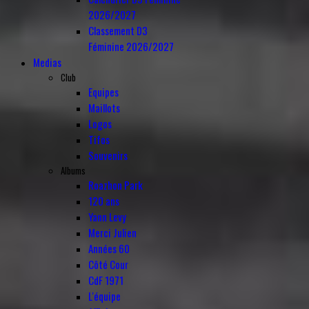
2026/2027
Classement D3
Féminine 2026/2027
Medias
Club
Equipes
Maillots
Logos
Tifos
Souvenirs
Albums
Roazhon Park
120 ans
Yann Levy
Merci Julien
Années 60
Côté Cour
CdF 1971
L'équipe