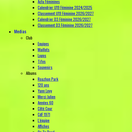
Actu Féminines
Calendrier U19 Féminine 2024/2025
Classement U19 Féminine 2026/2027
Calendrier D3 Féminine 2026/2027
Classement D3 Féminine 2026/2027
Medias
Club
Equipes
Maillots
Logos
Tifos
Souvenirs
Albums
Roazhon Park
120 ans
Yann Levy
Merci Julien
Années 60
Côté Cour
CdF 1971
L'équipe
Affiches
On Ze Road