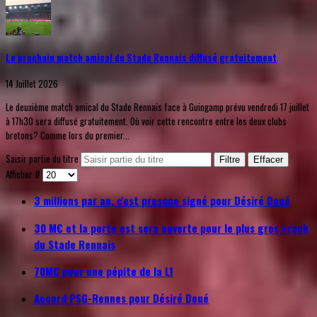
Le prochain match amical du Stade Rennais diffusé gratuitement
14 Juillet 2026
Le deuxième match amical du Stade Rennais face à Guingamp prévu vendredi 17 juillet
à 17h30 sera diffusé gratuitement. Où voir cette rencontre entre les deux clubs
bretons? Comme lors du premier...
Saisir partie du titre
Filtre
Effacer
Afficher #
3 millions par an, c'est presque signé pour Désiré Doué
30 M€ et la porte est sera ouverte pour le plus gros crack
du Stade Rennais
70M€ pour une pépite de la L1
Accord PSG-Rennes pour Désiré Doué