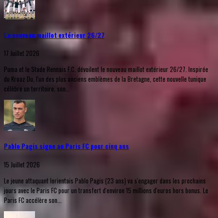
Le nouveau maillot extérieur 26/27
17 Juillet 2026
Puma et le Stade Rennais F.C. dévoilent le nouveau maillot extérieur 26/27. Inspirée
du Kroaz Du, l'un des plus anciens emblèmes de la Bretagne, cette nouvelle tunique
célèbre un territoire, son...
Pablo Pagis signe au Paris FC pour cinq ans
15 Juillet 2026
Le jeune attaquant lorientais Pablo Pagis (23 ans) va s'engager dans les prochains
jours avec le Paris FC pour un transfert d'environ 15 millions d'euros hors bonus. Le
Paris FC accélère son...