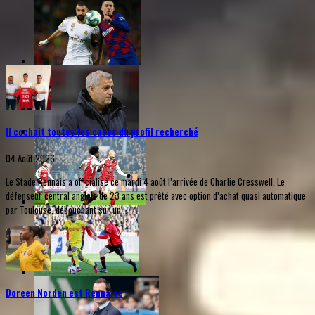
Il cochait toutes les cases du profil recherché
04 Août 2026
Le Stade Rennais a officialisé ce mardi 4 août l’arrivée de Charlie Cresswell. Le
défenseur central anglais de 23 ans est prêté avec option d’achat quasi automatique
par Toulouse, débouchant sur un...
Doreen Norden est Rennaise