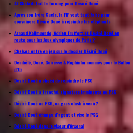
Al-Khelaïfi fait le forcing pour Désiré Doué
Après son frère Guela, la FIF veut tout faire pour
convaincre Désiré Doué à rejoindre les éléphants
Arnaud Kalimuendo, Adrien Truffert et Désiré Doué en
route pour les Jeux olympiques de Paris ?
Chelsea entre en jeu sur le dossier Désiré Doué
Dembélé, Doué, Guirassy & Raphinha nommés pour le Ballon
d’Or
Désiré Doué a choisi de rejoindre le PSG
Désiré Doué a tranché, signature imminente au PSG
Désiré Doué au PSG, un gros clash à venir?
Désiré Doué change d’agent et vise le PSG
Désiré Doué dans le viseur d'Arsenal