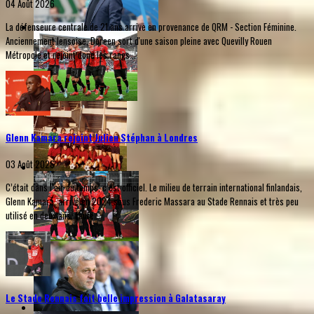
04 Août 2026
La défenseure centrale de 21 ans arrive en provenance de QRM - Section Féminine.
Anciennement lensoise, Doreen sort d'une saison pleine avec Quevilly Rouen
Métropole et rejoint donc les rangs...
Glenn Kamara rejoint Julien Stéphan à Londres
03 Août 2026
C’était dans l’air du temps, c’est officiel. Le milieu de terrain international finlandais,
Glenn Kamara, arrivé en 2024 sous Frederic Massara au Stade Rennais et très peu
utilisé en deux ans, faute...
Le Stade Rennais fait belle impression à Galatasaray