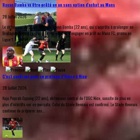
Rayan Bamba va être prêté un an sans option d'achat au Mans
28 Juillet 2026
Le défenseur du Stade Rennais Rayan Bamba (22 ans), qui s'apprête à prolonger en
Bretagne comme l'a révélé Le Parisien, va s'engager en prêt au Mans FC, promu en
Ligue 1. Il devrait jouer samedi...
C’est confirmé pour ce protégé d’Haise à Nice
28 Juillet 2026
Kojo Peprah Oppong (22 ans), défenseur central de l’OGC Nice, suscite de plus en
plus d’intérêts sur ce mercato. Celui du Stade Rennais est confirmé. Le Stade Rennais
continue de préparer ses...