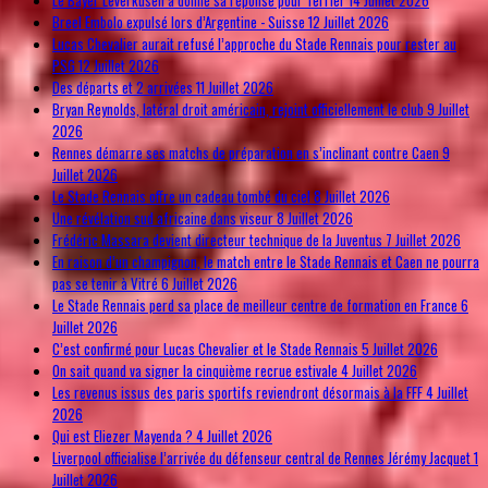
Breel Embolo expulsé lors d’Argentine - Suisse
12 Juillet 2026
Lucas Chevalier aurait refusé l’approche du Stade Rennais pour rester au
PSG
12 Juillet 2026
Des départs et 2 arrivées
11 Juillet 2026
Bryan Reynolds, latéral droit américain, rejoint officiellement le club
9 Juillet
2026
Rennes démarre ses matchs de préparation en s’inclinant contre Caen
9
Juillet 2026
Le Stade Rennais offre un cadeau tombé du ciel
8 Juillet 2026
Une révélation sud africaine dans viseur
8 Juillet 2026
Frédéric Massara devient directeur technique de la Juventus
7 Juillet 2026
En raison d’un champignon, le match entre le Stade Rennais et Caen ne pourra
pas se tenir à Vitré
6 Juillet 2026
Le Stade Rennais perd sa place de meilleur centre de formation en France
6
Juillet 2026
C’est confirmé pour Lucas Chevalier et le Stade Rennais
5 Juillet 2026
On sait quand va signer la cinquième recrue estivale
4 Juillet 2026
Les revenus issus des paris sportifs reviendront désormais à la FFF
4 Juillet
2026
Qui est Eliezer Mayenda ?
4 Juillet 2026
Liverpool officialise l’arrivée du défenseur central de Rennes Jérémy Jacquet
1
Juillet 2026