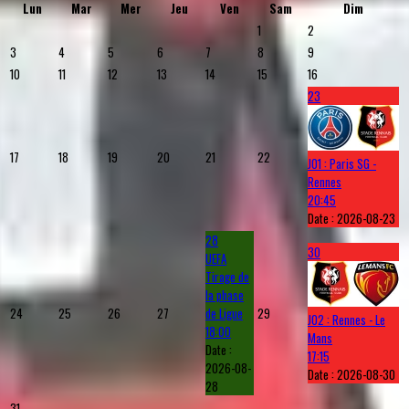
Lun
Mar
Mer
Jeu
Ven
Sam
Dim
1
2
3
4
5
6
7
8
9
10
11
12
13
14
15
16
23
17
18
19
20
21
22
J01 : Paris SG -
Rennes
20:45
Date :
2026-08-23
28
30
UEFA
Tirage de
la phase
24
25
26
27
de Ligue
29
J02 : Rennes - Le
18:00
Mans
Date :
17:15
2026-08-
Date :
2026-08-30
28
31