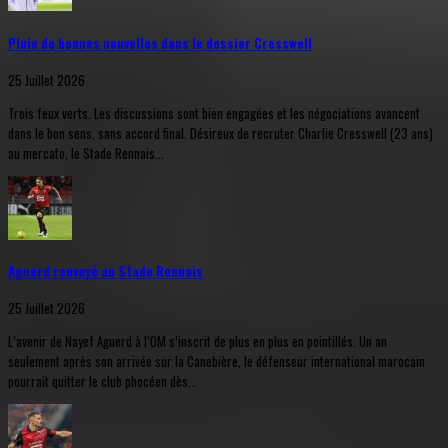
Pluie de bonnes nouvelles dans le dossier Cresswell
25 Juillet 2026
Trois feux verts. Les discussions sont bien engagées et les négociations avancent
dans le bon sens, sans accord final. Désireux de recruter Charlie Cresswell (23 ans)
au mercato, le Stade Rennais...
Aguerd renvoyé au Stade Rennais
25 Juillet 2026
L’avenir de Nayef Aguerd à l’OM s’inscrit de plus en plus en pointillés. Un an
seulement après son arrivée sur la Canebière, le défenseur international marocain
pourrait quitter le club phocéen dès...