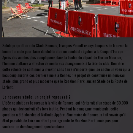
Solide propriétaire du Stade Rennais, François Pinault essaye toujours de trouver la
bonne formule pour faire du club breton un candidat régulier à la Coupe d’Europe.
Après des années plus compliquées dans la foulée du départ de Florian Maurice,
l’homme d’affaire a effectué de nombreux changements à la tête du club. Derrière
cette volonté de continuer à investir sans faire n’importe quoi, se cache un voeu qui a
beaucoup surpris ces derniers mois à Rennes : le projet de construire un nouveau
stade, plus grand et plus moderne que le Roazhon Park, ancien Stade de la Route de
Lorient.
Le nouveau stade, un projet repoussé ?
L’idée ne plait pas beaucoup à la ville de Rennes, qui hériterait d’un stade de 30.000
places qui deviendrait dès lors inutile. Pendant la campagne municipale, cette
question a été abordée et Nathalie Appéré, élue maire de Rennes, a fait savoir qu’il
était possible de faire un effort pour agrandir le Roazhon Park, mais pas pour
soutenir un déménagement spectaculaire.