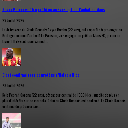
Rayan Bamba va être prêté un an sans option d'achat au Mans
28 Juillet 2026
Le défenseur du Stade Rennais Rayan Bamba (22 ans), qui s'apprête à prolonger en
Bretagne comme l'a révélé Le Parisien, va s'engager en prêt au Mans FC, promu en
Ligue 1. Il devrait jouer samedi...
C’est confirmé pour ce protégé d’Haise à Nice
28 Juillet 2026
Kojo Peprah Oppong (22 ans), défenseur central de l’OGC Nice, suscite de plus en
plus d’intérêts sur ce mercato. Celui du Stade Rennais est confirmé. Le Stade Rennais
continue de préparer ses...