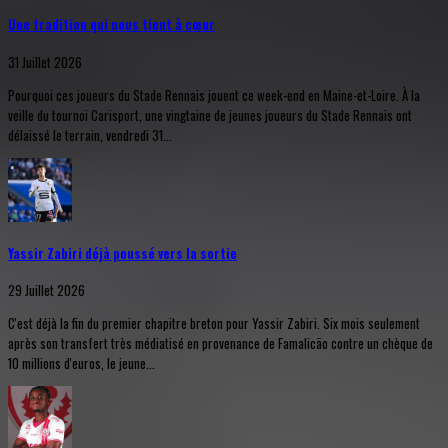
Une tradition qui nous tient à cœur
31 Juillet 2026
Pourquoi ces joueurs du Stade Rennais jouent ce week-end en Maine-et-Loire. À la
veille du tournoi Carisport, une vingtaine de jeunes joueurs du Stade Rennais ont
délaissé le terrain, vendredi 31...
Yassir Zabiri déjà poussé vers la sortie
29 Juillet 2026
C'est déjà la fin du premier chapitre breton pour Yassir Zabiri. Six mois seulement
après son transfert très médiatisé en provenance de Famalicão contre un chèque de
10 millions d'euros, le jeune...