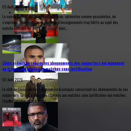
03 Août 2026
La saison permettant largement à chacun, optimistes comme pessimistes, de
s’exprimer, il convient de ne pas tirer d’enseignements trop hâtifs au sujet des
matchs amicaux. Ne pas s’enflammer, donc,...
Côme prévoit de retirer les abonnements des supporters qui manquent
un trop grand nombre de matches sans justification
02 Août 2026
Le club de Côme a prévu des mesures drastiques concernant les abonnements de ses
supporters. En cas d'absences répétées aux matches sans justification aux matches,
l'équipe se réserve le droit de...