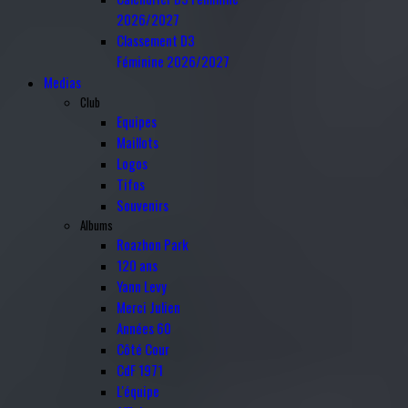
2026/2027
Classement D3
Féminine 2026/2027
Medias
Club
Equipes
Maillots
Logos
Tifos
Souvenirs
Albums
Roazhon Park
120 ans
Yann Levy
Merci Julien
Années 60
Côté Cour
CdF 1971
L'équipe