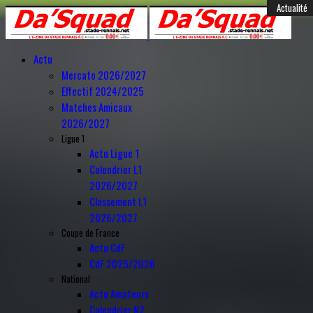
Année
Mois
Année
Mois
Féminines
Actualité
Actualité
Actualité
Actualité
Mercato
Mercato
Mercato
Mercato
Mercato
Mercato
Mercato
Mercato
Mercato
Mercato
Mercato
Anciens
Amical
précédente
précédent
suivante
suivant
Actu
Mercato 2026/2027
Effectif 2024/2025
Matches Amicaux
2026/2027
Ligue 1
Actu Ligue 1
Calendrier L1
2026/2027
Classement L1
2026/2027
Coupe de France
Actu CdF
CdF 2025/2026
National
Actu Amateurs
Calendrier N2