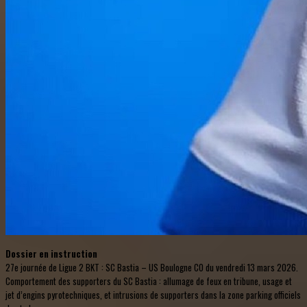
Dossier en instruction
27e journée de Ligue 2 BKT : SC Bastia – US Boulogne CO du vendredi 13 mars 2026.
Comportement des supporters du SC Bastia : allumage de feux en tribune, usage et
jet d’engins pyrotechniques, et intrusions de supporters dans la zone parking officiels