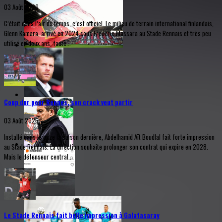
03 Août 2026
C’était dans l’air du temps, c’est officiel. Le milieu de terrain international finlandais,
Glenn Kamara, arrivé en 2024 sous Frederic Massara au Stade Rennais et très peu
utilisé en deux ans, faute...
Coup dur pour Rennes, son crack veut partir
03 Août 2026
Installé dans le onze la saison dernière, Abdelhamid Aït Boudlal fait forte impression
au Stade Rennais. La direction souhaite prolonger son contrat qui expire en 2028.
Mais le défenseur central...
Le Stade Rennais fait belle impression à Galatasaray