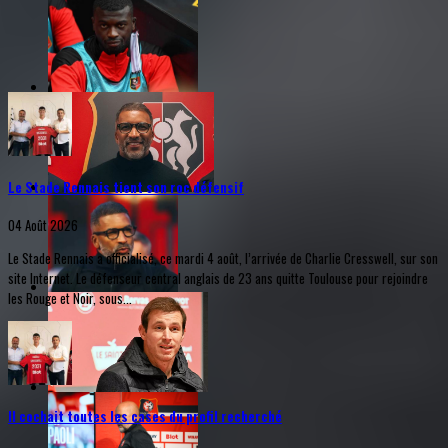
Le Stade Rennais tient son roc défensif
04 Août 2026
Le Stade Rennais a officialisé, ce mardi 4 août, l’arrivée de Charlie Cresswell, sur son
site Internet. Le défenseur central anglais de 23 ans quitte Toulouse pour rejoindre
les Rouge et Noir, sous...
Il cochait toutes les cases du profil recherché