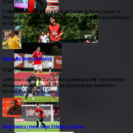
04 Août 2026
Le Stade Rennais a officialisé ce mardi 4 août l’arrivée de Charlie Cresswell. Le
défenseur central anglais de 23 ans est prêté avec option d’achat quasi automatique
par Toulouse, débouchant sur un...
Doreen Norden est Rennaise
04 Août 2026
La défenseure centrale de 21 ans arrive en provenance de QRM - Section Féminine.
Anciennement lensoise, Doreen sort d'une saison pleine avec Quevilly Rouen
Métropole et rejoint donc les rangs...
Glenn Kamara rejoint Julien Stéphan à Londres