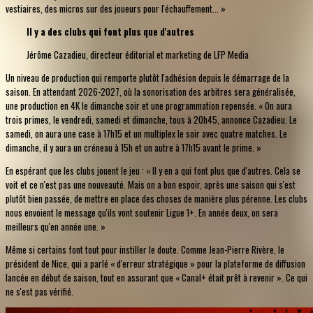
vestiaires, des micros sur des joueurs pour l'échauffement... »
Il y a des clubs qui font plus que d'autres
Jérôme Cazadieu, directeur éditorial et marketing de LFP Media
Un niveau de production qui remporte plutôt l'adhésion depuis le démarrage de la
saison. En attendant 2026-2027, où la sonorisation des arbitres sera généralisée,
une production en 4K le dimanche soir et une programmation repensée. « On aura
trois primes, le vendredi, samedi et dimanche, tous à 20h45, annonce Cazadieu. Le
samedi, on aura une case à 17h15 et un multiplex le soir avec quatre matches. Le
dimanche, il y aura un créneau à 15h et un autre à 17h15 avant le prime. »
En espérant que les clubs jouent le jeu : « Il y en a qui font plus que d'autres. Cela se
voit et ce n'est pas une nouveauté. Mais on a bon espoir, après une saison qui s'est
plutôt bien passée, de mettre en place des choses de manière plus pérenne. Les clubs
nous envoient le message qu'ils vont soutenir Ligue 1+. En année deux, on sera
meilleurs qu'en année une. »
Même si certains font tout pour instiller le doute. Comme Jean-Pierre Rivère, le
président de Nice, qui a parlé « d'erreur stratégique » pour la plateforme de diffusion
lancée en début de saison, tout en assurant que « Canal+ était prêt à revenir ». Ce qui
ne s'est pas vérifié.