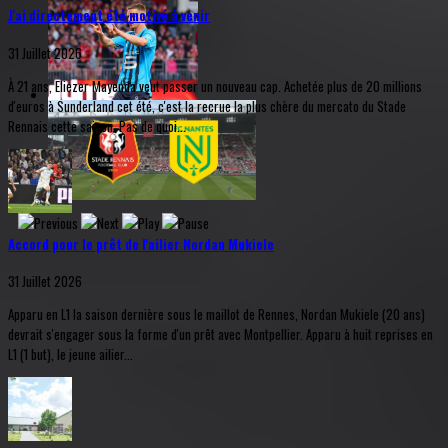
J'ai directement été motivé à venir
31 Juillet 2026
À 21 ans, Eliezer Mayenda veut passer un nouveau cap. Achetée plus de 20 millions
d'euros à Sunderland cet été, c'est la recrue la plus chère du mercato du Stade
Rennais cette saison. Pas de quoi...
Accord pour le prêt de l'ailier Nordan Mukiele
31 Juillet 2026
Apparu en L1 la saison dernière sous le maillot de Rennes, Nordan Mukiele (20 ans)
devrait s'engager sous la forme d'un prêt avec Montpellier. Apparu à huit reprises en
L1 (1 but), le jeune ailier...