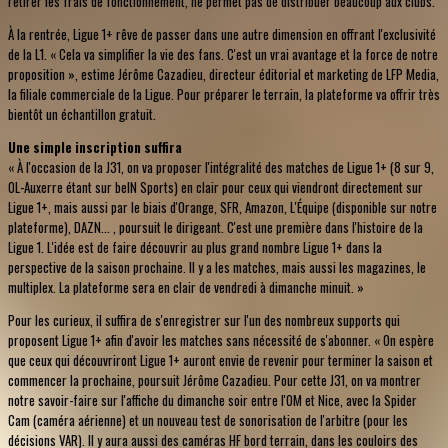
retirer les frais de fonctionnement, ne permet pas de distribuer beaucoup aux clubs.
À la rentrée, Ligue 1+ rêve de passer dans une autre dimension en offrant l'exclusivité
de la L1. « Cela va simplifier la vie des fans. C'est un vrai avantage et la force de notre
proposition », estime Jérôme Cazadieu, directeur éditorial et marketing de LFP Media,
la filiale commerciale de la Ligue. Pour préparer le terrain, la plateforme va offrir très
bientôt un échantillon gratuit.
Une simple inscription suffira
« À l'occasion de la J31, on va proposer l'intégralité des matches de Ligue 1+ (8 sur 9,
OL-Auxerre étant sur beIN Sports) en clair pour ceux qui viendront directement sur
Ligue 1+, mais aussi par le biais d'Orange, SFR, Amazon, L'Équipe (disponible sur notre
plateforme), DAZN... , poursuit le dirigeant. C'est une première dans l'histoire de la
Ligue 1. L'idée est de faire découvrir au plus grand nombre Ligue 1+ dans la
perspective de la saison prochaine. Il y a les matches, mais aussi les magazines, le
multiplex. La plateforme sera en clair de vendredi à dimanche minuit. »
Pour les curieux, il suffira de s'enregistrer sur l'un des nombreux supports qui
proposent Ligue 1+ afin d'avoir les matches sans nécessité de s'abonner. « On espère
que ceux qui découvriront Ligue 1+ auront envie de revenir pour terminer la saison et
commencer la prochaine, poursuit Jérôme Cazadieu. Pour cette J31, on va montrer
notre savoir-faire sur l'affiche du dimanche soir entre l'OM et Nice, avec la Spider
Cam (caméra aérienne) et un nouveau test de sonorisation de l'arbitre (pour les
décisions VAR). Il y aura aussi des caméras HF bord terrain, dans les couloirs des