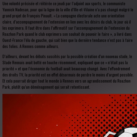
Une volonté précisée et réitérée ce jeudi par l’adjoint aux sports, le communiste
Yannick Nadesan, pour qui la ligne de la ville d’Ille-et-Vilaine n’a pas changé malgré le
grand projet de François Pinault. « La campagne électorale acte une orientation
claire, d’accompagnement de l’extension en lien avec les désirs du club, le jour où il
les exprimera. Il faut être dans l’affirmatif sur l’accompagnement de l’extension du
Roazhon Park quand le club exprimera son souhait de pouvoir le faire », a livré dans
Ouest-France l’élu de gauche, qui sait bien que la dernière tendance n’est pas à faire
des folies. A Rennes comme ailleurs.
D’ailleurs, devant les débats suscités par la possible création d’un nouveau stade, le
Stade Rennais avait botté en touche récemment, expliquant que ce « n’était pas la
priorité » et que l’économie du football avait beaucoup changé. Avec l’effondrement
des droits TV, la priorité est en effet désormais de perdre le moins d’argent possible.
Et cela pourrait diriger tout le monde à Rennes vers un agrandissement du Roazhon
Park, plutôt qu’un déménagement qui serait retentissant.