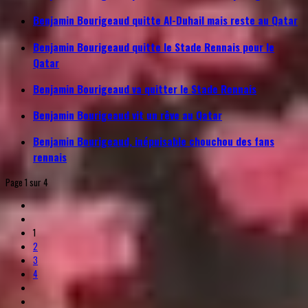
Benjamin Bourigeaud quitte Al-Duhail mais reste au Qatar
Benjamin Bourigeaud quitte le Stade Rennais pour le
Qatar
Benjamin Bourigeaud va quitter le Stade Rennais
Benjamin Bourigeaud vit un rêve au Qatar
Benjamin Bourigeaud, inépuisable chouchou des fans
rennais
Page 1 sur 4
1
2
3
4