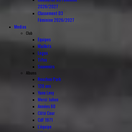
2026/2027
Classement D3
Féminine 2026/2027
Medias
Club
Equipes
Maillots
Logos
Tifos
Souvenirs
Albums
Roazhon Park
120 ans
Yann Levy
Merci Julien
Années 60
Côté Cour
CdF 1971
L'équipe