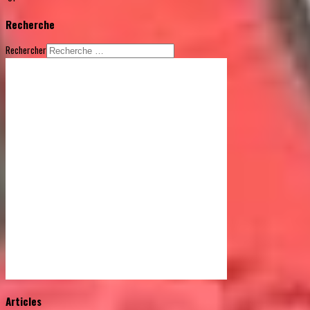
Recherche
Rechercher
© Free
Joomla! 3 Modules
- by
VinaGecko.com
Articles