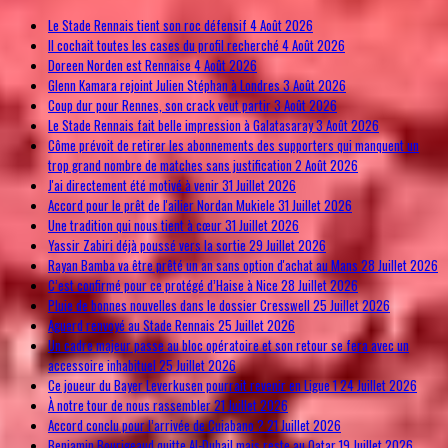
Le Stade Rennais tient son roc défensif
4 Août 2026
Il cochait toutes les cases du profil recherché
4 Août 2026
Doreen Norden est Rennaise
4 Août 2026
Glenn Kamara rejoint Julien Stéphan à Londres
3 Août 2026
Coup dur pour Rennes, son crack veut partir
3 Août 2026
Le Stade Rennais fait belle impression à Galatasaray
3 Août 2026
Côme prévoit de retirer les abonnements des supporters qui manquent un
trop grand nombre de matches sans justification
2 Août 2026
J'ai directement été motivé à venir
31 Juillet 2026
Accord pour le prêt de l'ailier Nordan Mukiele
31 Juillet 2026
Une tradition qui nous tient à cœur
31 Juillet 2026
Yassir Zabiri déjà poussé vers la sortie
29 Juillet 2026
Rayan Bamba va être prêté un an sans option d'achat au Mans
28 Juillet 2026
C’est confirmé pour ce protégé d’Haise à Nice
28 Juillet 2026
Pluie de bonnes nouvelles dans le dossier Cresswell
25 Juillet 2026
Aguerd renvoyé au Stade Rennais
25 Juillet 2026
Un cadre majeur passe au bloc opératoire et son retour se fera avec un
accessoire inhabituel
25 Juillet 2026
Ce joueur du Bayer Leverkusen pourrait revenir en Ligue 1
24 Juillet 2026
À notre tour de nous rassembler
21 Juillet 2026
Accord conclu pour l’arrivée de Cuiabano ?
21 Juillet 2026
Benjamin Bourigeaud quitte Al-Duhail mais reste au Qatar
19 Juillet 2026