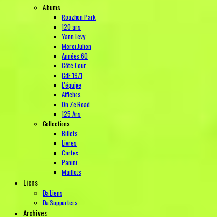
Albums
Roazhon Park
120 ans
Yann Levy
Merci Julien
Années 60
Côté Cour
CdF 1971
L'équipe
Affiches
On Ze Road
125 Ans
Collections
Billets
Livres
Cartes
Panini
Maillots
Liens
Da'Liens
Da'Supporters
Archives