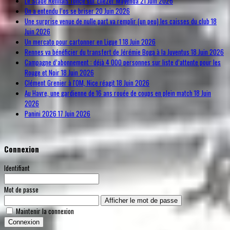
Le Stade Rennais fonce sur Eliezer Mayenda
21 Juin 2026
On a entendu l’os se briser
20 Juin 2026
Une surprise venue de nulle part va remplir (un peu) les caisses du club
18
Juin 2026
Un mercato pour cartonner en Ligue 1
18 Juin 2026
Rennes va bénéficier du transfert de Jérémie Boga à la Juventus
18 Juin 2026
Campagne d’abonnement : déjà 4 000 personnes sur liste d’attente pour les
Rouge et Noir
18 Juin 2026
Clément Grenier à l'OM, Nice réagit
18 Juin 2026
Au Havre, une gardienne de 16 ans rouée de coups en plein match
18 Juin
2026
Panini 2026
17 Juin 2026
Connexion
Identifiant
Mot de passe
Afficher le mot de passe
Maintenir la connexion
Connexion