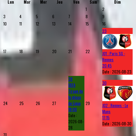
Lun
Mar
Mer
Jeu
Ven
Sam
Dim
1
2
3
4
5
6
7
8
9
10
11
12
13
14
15
16
23
17
18
19
20
21
22
J01 : Paris SG -
Rennes
20:45
Date :
2026-08-23
28
30
UEFA
Tirage de
la phase
24
25
26
27
de Ligue
29
J02 : Rennes - Le
18:00
Mans
Date :
17:15
2026-08-
Date :
2026-08-30
28
31