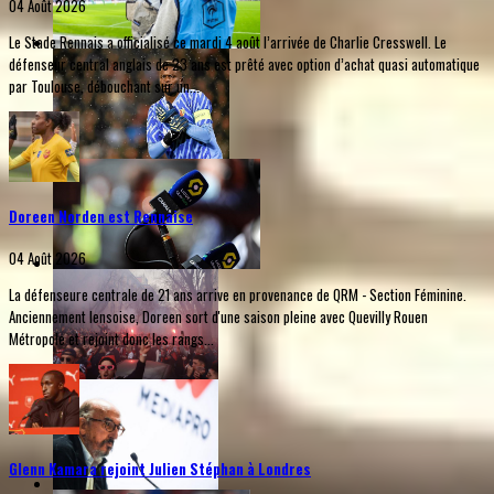
04 Août 2026
Le Stade Rennais a officialisé ce mardi 4 août l’arrivée de Charlie Cresswell. Le
défenseur central anglais de 23 ans est prêté avec option d’achat quasi automatique
par Toulouse, débouchant sur un...
Doreen Norden est Rennaise
04 Août 2026
La défenseure centrale de 21 ans arrive en provenance de QRM - Section Féminine.
Anciennement lensoise, Doreen sort d'une saison pleine avec Quevilly Rouen
Métropole et rejoint donc les rangs...
Glenn Kamara rejoint Julien Stéphan à Londres