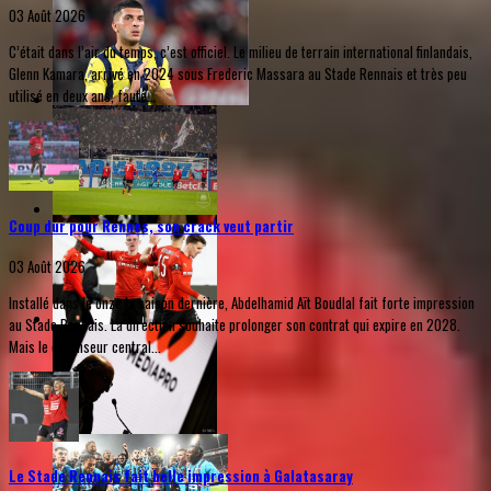
03 Août 2026
C’était dans l’air du temps, c’est officiel. Le milieu de terrain international finlandais,
Glenn Kamara, arrivé en 2024 sous Frederic Massara au Stade Rennais et très peu
utilisé en deux ans, faute...
Coup dur pour Rennes, son crack veut partir
03 Août 2026
Installé dans le onze la saison dernière, Abdelhamid Aït Boudlal fait forte impression
au Stade Rennais. La direction souhaite prolonger son contrat qui expire en 2028.
Mais le défenseur central...
Le Stade Rennais fait belle impression à Galatasaray