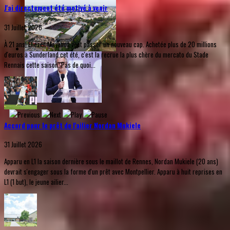
J'ai directement été motivé à venir
31 Juillet 2026
À 21 ans, Eliezer Mayenda veut passer un nouveau cap. Achetée plus de 20 millions
d'euros à Sunderland cet été, c'est la recrue la plus chère du mercato du Stade
Rennais cette saison. Pas de quoi...
Accord pour le prêt de l'ailier Nordan Mukiele
31 Juillet 2026
Apparu en L1 la saison dernière sous le maillot de Rennes, Nordan Mukiele (20 ans)
devrait s'engager sous la forme d'un prêt avec Montpellier. Apparu à huit reprises en
L1 (1 but), le jeune ailier...