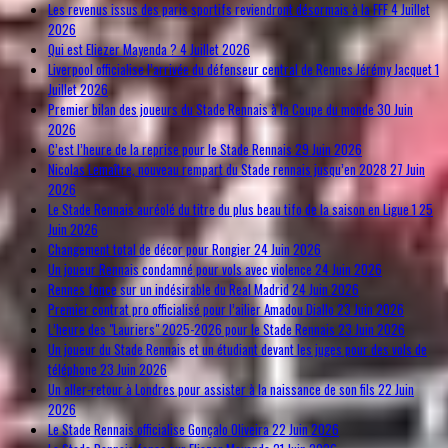
Les revenus issus des paris sportifs reviendront désormais à la FFF
4 Juillet
2026
Qui est Eliezer Mayenda ?
4 Juillet 2026
Liverpool officialise l’arrivée du défenseur central de Rennes Jérémy Jacquet
1
Juillet 2026
Premier bilan des joueurs du Stade Rennais à la Coupe du monde
30 Juin
2026
C’est l’heure de la reprise pour le Stade Rennais
29 Juin 2026
Nicolas Lemaître, nouveau rempart du Stade rennais jusqu’en 2028
27 Juin
2026
Le Stade Rennais auréolé du titre du plus beau tifo de la saison en Ligue 1
25
Juin 2026
Changement total de décor pour Rongier
24 Juin 2026
Un joueur Rennais condamné pour vols avec violence
24 Juin 2026
Rennes fonce sur un indésirable du Real Madrid
24 Juin 2026
Premier contrat pro officialisé pour l’ailier Amadou Diallo
23 Juin 2026
L’heure des "Lauriers" 2025-2026 pour le Stade Rennais
23 Juin 2026
Un joueur du Stade Rennais et un étudiant devant les juges pour des vols de
téléphone
23 Juin 2026
Un aller-retour à Londres pour assister à la naissance de son fils
22 Juin
2026
Le Stade Rennais officialise Gonçalo Oliveira
22 Juin 2026