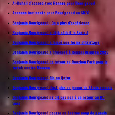
Al-Duhail d’accord avec Rennes pour Bourigeaud
Annonce imminente pour Bourigeaud au SRFC
Benjamin Bourigeaud : On a plus d’expérience
Benjamin Bourigeaud a déjà séduit la Serie A
Benjamin Bourigeaud a laissé une forme d’héritage
Benjamin Bourigeaud a prolongé à Rennes jusqu'en 2026
Benjamin Bourigeaud de retour au Roazhon Park pour le
match contre Monaco
Benjamin Bourigeaud file au Qatar
Benjamin Bourigeaud n’est plus un joueur du Stade rennais
Benjamin Bourigeaud ne dit pas non à un retour au RC
Lens
Benjamin Bourigeaud pousse un énorme coup de gueule