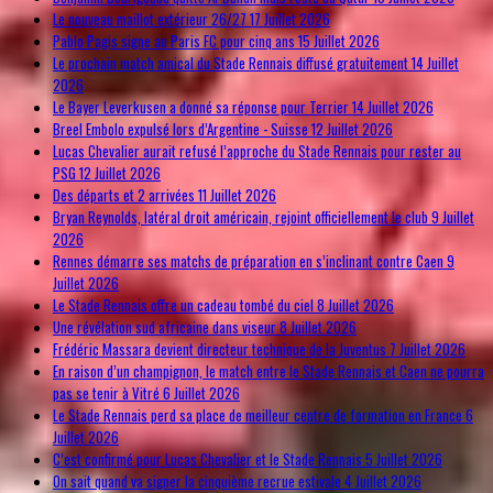
Le nouveau maillot extérieur 26/27
17 Juillet 2026
Pablo Pagis signe au Paris FC pour cinq ans
15 Juillet 2026
Le prochain match amical du Stade Rennais diffusé gratuitement
14 Juillet
2026
Le Bayer Leverkusen a donné sa réponse pour Terrier
14 Juillet 2026
Breel Embolo expulsé lors d’Argentine - Suisse
12 Juillet 2026
Lucas Chevalier aurait refusé l’approche du Stade Rennais pour rester au
PSG
12 Juillet 2026
Des départs et 2 arrivées
11 Juillet 2026
Bryan Reynolds, latéral droit américain, rejoint officiellement le club
9 Juillet
2026
Rennes démarre ses matchs de préparation en s’inclinant contre Caen
9
Juillet 2026
Le Stade Rennais offre un cadeau tombé du ciel
8 Juillet 2026
Une révélation sud africaine dans viseur
8 Juillet 2026
Frédéric Massara devient directeur technique de la Juventus
7 Juillet 2026
En raison d’un champignon, le match entre le Stade Rennais et Caen ne pourra
pas se tenir à Vitré
6 Juillet 2026
Le Stade Rennais perd sa place de meilleur centre de formation en France
6
Juillet 2026
C’est confirmé pour Lucas Chevalier et le Stade Rennais
5 Juillet 2026
On sait quand va signer la cinquième recrue estivale
4 Juillet 2026