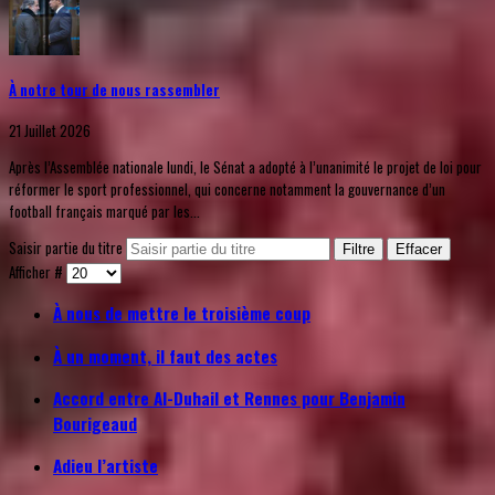
À notre tour de nous rassembler
21 Juillet 2026
Après l’Assemblée nationale lundi, le Sénat a adopté à l’unanimité le projet de loi pour
réformer le sport professionnel, qui concerne notamment la gouvernance d’un
football français marqué par les...
Saisir partie du titre
Filtre
Effacer
Afficher #
À nous de mettre le troisième coup
À un moment, il faut des actes
Accord entre Al-Duhail et Rennes pour Benjamin
Bourigeaud
Adieu l’artiste