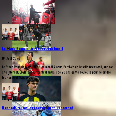
Le Stade Rennais tient son roc défensif
04 Août 2026
Le Stade Rennais a officialisé, ce mardi 4 août, l’arrivée de Charlie Cresswell, sur son
site Internet. Le défenseur central anglais de 23 ans quitte Toulouse pour rejoindre
les Rouge et Noir, sous...
Il cochait toutes les cases du profil recherché