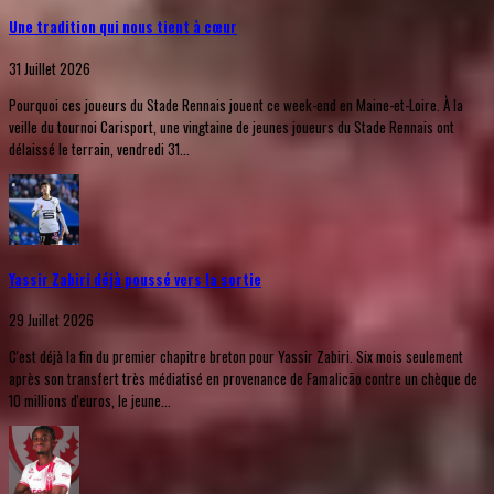
Une tradition qui nous tient à cœur
31 Juillet 2026
Pourquoi ces joueurs du Stade Rennais jouent ce week-end en Maine-et-Loire. À la
veille du tournoi Carisport, une vingtaine de jeunes joueurs du Stade Rennais ont
délaissé le terrain, vendredi 31...
Yassir Zabiri déjà poussé vers la sortie
29 Juillet 2026
C'est déjà la fin du premier chapitre breton pour Yassir Zabiri. Six mois seulement
après son transfert très médiatisé en provenance de Famalicão contre un chèque de
10 millions d'euros, le jeune...