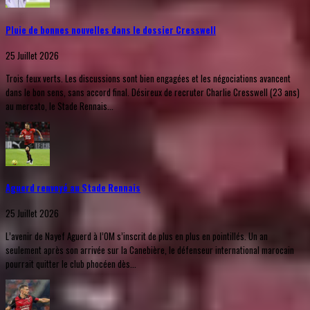
Pluie de bonnes nouvelles dans le dossier Cresswell
25 Juillet 2026
Trois feux verts. Les discussions sont bien engagées et les négociations avancent
dans le bon sens, sans accord final. Désireux de recruter Charlie Cresswell (23 ans)
au mercato, le Stade Rennais...
Aguerd renvoyé au Stade Rennais
25 Juillet 2026
L’avenir de Nayef Aguerd à l’OM s’inscrit de plus en plus en pointillés. Un an
seulement après son arrivée sur la Canebière, le défenseur international marocain
pourrait quitter le club phocéen dès...