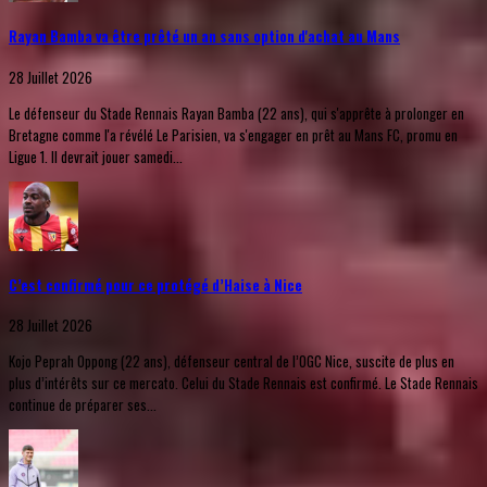
Rayan Bamba va être prêté un an sans option d'achat au Mans
28 Juillet 2026
Le défenseur du Stade Rennais Rayan Bamba (22 ans), qui s'apprête à prolonger en
Bretagne comme l'a révélé Le Parisien, va s'engager en prêt au Mans FC, promu en
Ligue 1. Il devrait jouer samedi...
C’est confirmé pour ce protégé d’Haise à Nice
28 Juillet 2026
Kojo Peprah Oppong (22 ans), défenseur central de l’OGC Nice, suscite de plus en
plus d’intérêts sur ce mercato. Celui du Stade Rennais est confirmé. Le Stade Rennais
continue de préparer ses...