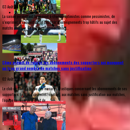
03 Août 2026
La saison permettant largement à chacun, optimistes comme pessimistes, de
s’exprimer, il convient de ne pas tirer d’enseignements trop hâtifs au sujet des
matchs amicaux. Ne pas s’enflammer, donc,...
Côme prévoit de retirer les abonnements des supporters qui manquent
un trop grand nombre de matches sans justification
02 Août 2026
Le club de Côme a prévu des mesures drastiques concernant les abonnements de ses
supporters. En cas d'absences répétées aux matches sans justification aux matches,
l'équipe se réserve le droit de...