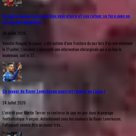
Un cadre majeur passe au bloc opératoire et son retour se fera avec un
accessoire inhabituel
25 Juillet 2026
Valentin Rongier, le joueur, a été victime d’une fracture du nez lors d’un entraînement
le 21 juillet. L’incident a nécessité une intervention chirurgicale qui a eu lieu le
lendemain, soit le 22...
Ce joueur du Bayer Leverkusen pourrait revenir en Ligue 1
24 Juillet 2026
L’intérêt pour Martin Terrier se renforce de jour en jour dans le paysage
footballistique français. Actuellement sous les couleurs du Bayer Leverkusen,
l’attaquant semble être un joueur très...