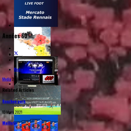
Années 60
Media
Media
26 Juin 2024
Related Articles
Roazhon park
13 Mars 2021
Maillots