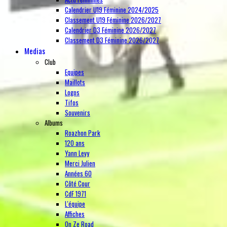
Calendrier U19 Féminine 2024/2025
Classement U19 Féminine 2026/2027
Calendrier D3 Féminine 2026/2027
Classement D3 Féminine 2026/2027
Medias
Club
Equipes
Maillots
Logos
Tifos
Souvenirs
Albums
Roazhon Park
120 ans
Yann Levy
Merci Julien
Années 60
Côté Cour
CdF 1971
L'équipe
Affiches
On Ze Road