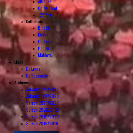
Affiches
On Ze Road
125 Ans
Collections
Billets
Livres
Cartes
Panini
Maillots
Liens
Da'Liens
Da'Supporters
Archives
saison 2023/2024
saison 2022/2023
Saison 2021/2022
Saison 2020/2021
Saison 2019/2020
Saison 2018/2019