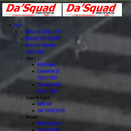
Actu
Mercato 2026/2027
Effectif 2024/2025
Matches Amicaux
2026/2027
Ligue 1
Actu Ligue 1
Calendrier L1
2026/2027
Classement L1
2026/2027
Coupe de France
Actu CdF
CdF 2025/2026
National
Actu Amateurs
Calendrier N2