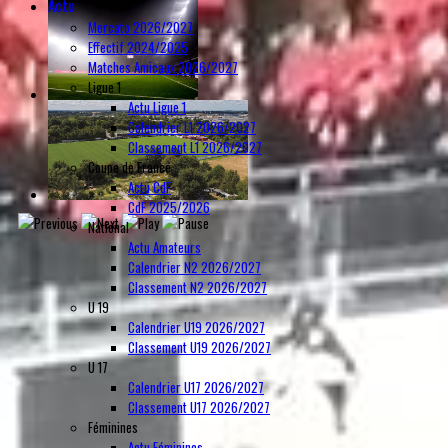
Actu
Mercato 2026/2027
Effectif 2024/2025
Matches Amicaux 2026/2027
Ligue 1
Actu Ligue 1
Calendrier L1 2026/2027
Classement L1 2026/2027
Coupe de France
Actu CdF
CdF 2025/2026
National
Actu Amateurs
Calendrier N2 2026/2027
Classement N2 2026/2027
U 19
Calendrier U19 2026/2027
Classement U19 2026/2027
U 17
Calendrier U17 2026/2027
Classement U17 2026/2027
Féminines
Actu Féminines