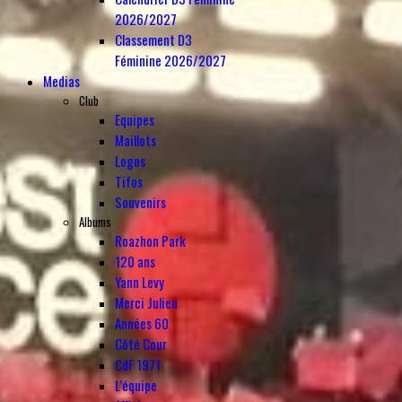
2026/2027
Classement D3
Féminine 2026/2027
Medias
Club
Equipes
Maillots
Logos
Tifos
Souvenirs
Albums
Roazhon Park
120 ans
Yann Levy
Merci Julien
Années 60
Côté Cour
CdF 1971
L'équipe