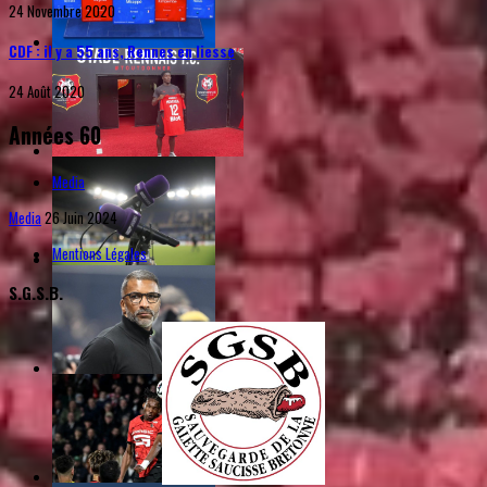
24 Novembre 2020
CDF : il y a 55 ans, Rennes en liesse
24 Août 2020
Années 60
Media
Media
26 Juin 2024
Mentions Légales
S.G.S.B.