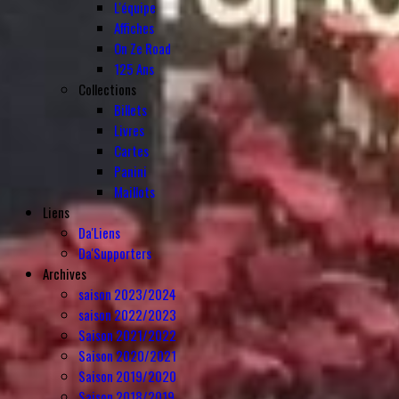
L'équipe
Affiches
On Ze Road
125 Ans
Collections
Billets
Livres
Cartes
Panini
Maillots
Liens
Da'Liens
Da'Supporters
Archives
saison 2023/2024
saison 2022/2023
Saison 2021/2022
Saison 2020/2021
Saison 2019/2020
Saison 2018/2019