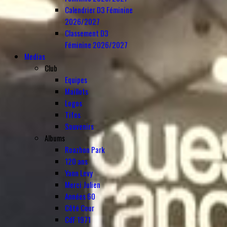
Calendrier D3 Féminine
2026/2027
Classement D3
Féminine 2026/2027
Medias
Club
Equipes
Maillots
Logos
Tifos
Souvenirs
Albums
Roazhon Park
120 ans
Yann Levy
Merci Julien
Années 60
Côté Cour
CdF 1971