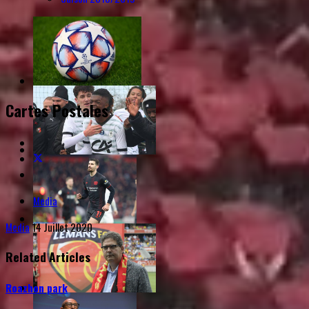
Cartes Postales
Media
Media
14 Juillet 2020
Related Articles
Roazhon park