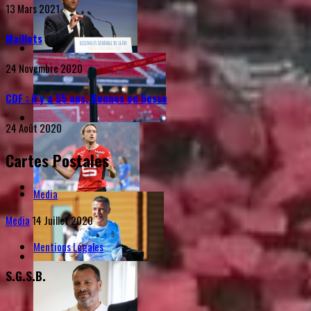
13 Mars 2021
Maillots
24 Novembre 2020
CDF : il y a 55 ans, Rennes en liesse
24 Août 2020
Cartes Postales
Media
Media
14 Juillet 2020
Mentions Légales
S.G.S.B.