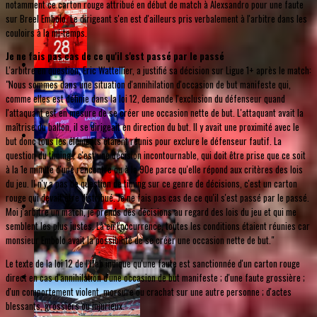
notamment ce carton rouge attribué en début de match à Alexsandro pour une faute
sur Breel Embolo. Le dirigeant s'en est d'ailleurs pris verbalement à l'arbitre dans les
couloirs à la mi-temps.
Je ne fais pas cas de ce qu'il s'est passé par le passé
L'arbitre en question, Eric Wattellier, a justifié sa décision sur Ligue 1+ après le match:
"Nous sommes dans une situation d'annihilation d'occasion de but manifeste qui,
comme elles est définie dans la loi 12, demande l'exclusion du défenseur quand
l'attaquant est en mesure de se créer une occasion nette de but. L'attaquant avait la
maîtrise du ballon, il se dirigeait en direction du but. Il y avait une proximité avec le
but donc tous les éléments étaient réunis pour exclure le défenseur fautif. La
question du timing… c'est une décision incontournable, qui doit être prise que ce soit
à la 1e minute d'une rencontre ou à la 90e parce qu'elle répond aux critères des lois
du jeu. Il n'y a pas de question de timing sur ce genre de décisions, c'est un carton
rouge qui devait être distribué. Je ne fais pas cas de ce qu'il s'est passé par le passé.
Moi j'arbitre un match, je prends des décisions au regard des lois du jeu et qui me
semblent les plus justes. Là en l'occurrence, toutes les conditions étaient réunies car
monsieur Embolo avait la possibilité de se créer une occasion nette de but."
Le texte de la loi 12 de l'Ifab indique qu'une faute est sanctionnée d'un carton rouge
direct en cas d'annihilation d'une occasion de but manifeste ; d'une faute grossière ;
d'un comportement violent, morsure ou crachat sur une autre personne ; d'actes
blessants, grossiers ou injurieux.