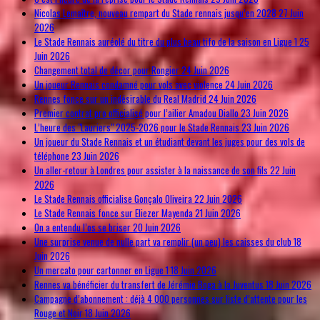
Nicolas Lemaître, nouveau rempart du Stade rennais jusqu’en 2028
27 Juin
2026
Le Stade Rennais auréolé du titre du plus beau tifo de la saison en Ligue 1
25
Juin 2026
Changement total de décor pour Rongier
24 Juin 2026
Un joueur Rennais condamné pour vols avec violence
24 Juin 2026
Rennes fonce sur un indésirable du Real Madrid
24 Juin 2026
Premier contrat pro officialisé pour l’ailier Amadou Diallo
23 Juin 2026
L’heure des "Lauriers" 2025-2026 pour le Stade Rennais
23 Juin 2026
Un joueur du Stade Rennais et un étudiant devant les juges pour des vols de
téléphone
23 Juin 2026
Un aller-retour à Londres pour assister à la naissance de son fils
22 Juin
2026
Le Stade Rennais officialise Gonçalo Oliveira
22 Juin 2026
Le Stade Rennais fonce sur Eliezer Mayenda
21 Juin 2026
On a entendu l’os se briser
20 Juin 2026
Une surprise venue de nulle part va remplir (un peu) les caisses du club
18
Juin 2026
Un mercato pour cartonner en Ligue 1
18 Juin 2026
Rennes va bénéficier du transfert de Jérémie Boga à la Juventus
18 Juin 2026
Campagne d’abonnement : déjà 4 000 personnes sur liste d’attente pour les
Rouge et Noir
18 Juin 2026