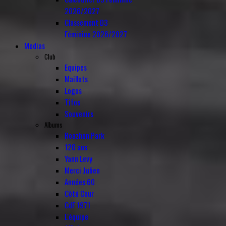
2026/2027
Classement D3
Féminine 2026/2027
Medias
Club
Equipes
Maillots
Logos
Tifos
Souvenirs
Albums
Roazhon Park
120 ans
Yann Levy
Merci Julien
Années 60
Côté Cour
CdF 1971
L'équipe