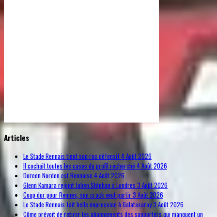
© Free
Joomla! 3 Modules
- by
VinaGecko.com
Articles
Le Stade Rennais tient son roc défensif
4 Août 2026
Il cochait toutes les cases du profil recherché
4 Août 2026
Doreen Norden est Rennaise
4 Août 2026
Glenn Kamara rejoint Julien Stéphan à Londres
3 Août 2026
Coup dur pour Rennes, son crack veut partir
3 Août 2026
Le Stade Rennais fait belle impression à Galatasaray
3 Août 2026
Côme prévoit de retirer les abonnements des supporters qui manquent un