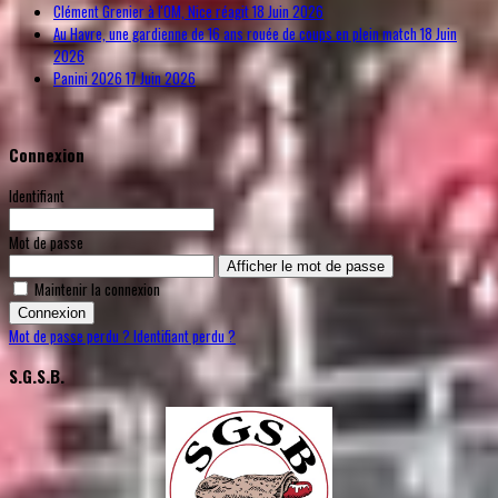
Clément Grenier à l'OM, Nice réagit
18 Juin 2026
Au Havre, une gardienne de 16 ans rouée de coups en plein match
18 Juin
2026
Panini 2026
17 Juin 2026
Connexion
Identifiant
Mot de passe
Afficher le mot de passe
Maintenir la connexion
Connexion
Mot de passe perdu ?
Identifiant perdu ?
S.G.S.B.