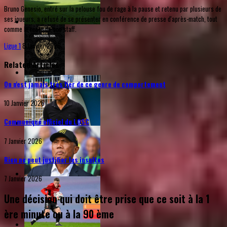
Bruno Genesio, entré sur la pelouse fou de rage à la pause et retenu par plusieurs de
ses joueurs, a refusé de se présenter en conférence de presse d'après-match, tout
comme le reste de son staff.
Ligue 1
8 Janvier 2026
Related Articles
On n'est jamais très fier de ce genre de comportement
10 Janvier 2026
Communiqué officiel du LOSC
7 Janvier 2026
Rien ne peut justifier les insultes
7 Janvier 2026
Une décision qui doit être prise que ce soit à la 1
ère minute ou à la 90 ème