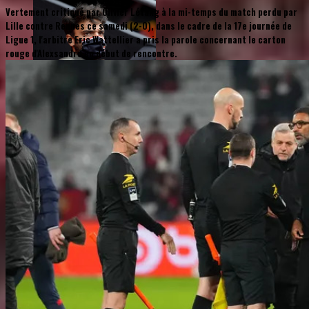
Vertement critiqué par Olivier Létang à la mi-temps du match perdu par
Lille contre Rennes ce samedi (2-0), dans le cadre de la 17e journée de
Ligue 1, l'arbitre Eric Wattellier a pris la parole concernant le carton
rouge d'Alexsandro en début de rencontre.