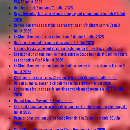
PSG
12 Juillet 2026
Des départs et 2 arrivées
11 Juillet 2026
Bryan Reynolds, latéral droit américain, rejoint officiellement le club
9 Juillet
2026
Rennes démarre ses matchs de préparation en s’inclinant contre Caen
9
Juillet 2026
Le Stade Rennais offre un cadeau tombé du ciel
8 Juillet 2026
Une révélation sud africaine dans viseur
8 Juillet 2026
Frédéric Massara devient directeur technique de la Juventus
7 Juillet 2026
En raison d’un champignon, le match entre le Stade Rennais et Caen ne pourra
pas se tenir à Vitré
6 Juillet 2026
Le Stade Rennais perd sa place de meilleur centre de formation en France
6
Juillet 2026
C’est confirmé pour Lucas Chevalier et le Stade Rennais
5 Juillet 2026
On sait quand va signer la cinquième recrue estivale
4 Juillet 2026
Les revenus issus des paris sportifs reviendront désormais à la FFF
4 Juillet
2026
Qui est Eliezer Mayenda ?
4 Juillet 2026
Liverpool officialise l’arrivée du défenseur central de Rennes Jérémy Jacquet
1
Juillet 2026
Premier bilan des joueurs du Stade Rennais à la Coupe du monde
30 Juin
2026
C’est l’heure de la reprise pour le Stade Rennais
29 Juin 2026