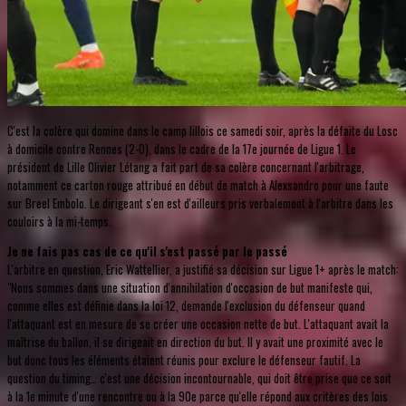
C'est la colère qui domine dans le camp lillois ce samedi soir, après la défaite du Losc
à domicile contre Rennes (2-0), dans le cadre de la 17e journée de Ligue 1. Le
président de Lille Olivier Létang a fait part de sa colère concernant l'arbitrage,
notamment ce carton rouge attribué en début de match à Alexsandro pour une faute
sur Breel Embolo. Le dirigeant s'en est d'ailleurs pris verbalement à l'arbitre dans les
couloirs à la mi-temps.
Je ne fais pas cas de ce qu'il s'est passé par le passé
L'arbitre en question, Eric Wattellier, a justifié sa décision sur Ligue 1+ après le match:
"Nous sommes dans une situation d'annihilation d'occasion de but manifeste qui,
comme elles est définie dans la loi 12, demande l'exclusion du défenseur quand
l'attaquant est en mesure de se créer une occasion nette de but. L'attaquant avait la
maîtrise du ballon, il se dirigeait en direction du but. Il y avait une proximité avec le
but donc tous les éléments étaient réunis pour exclure le défenseur fautif. La
question du timing… c'est une décision incontournable, qui doit être prise que ce soit
à la 1e minute d'une rencontre ou à la 90e parce qu'elle répond aux critères des lois