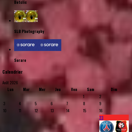
Betclic
SLB Photography
Sorare
Calendrier
Août 2026
Lun
Mar
Mer
Jeu
Ven
Sam
Dim
1
2
3
4
5
6
7
8
9
10
11
12
13
14
15
16
23