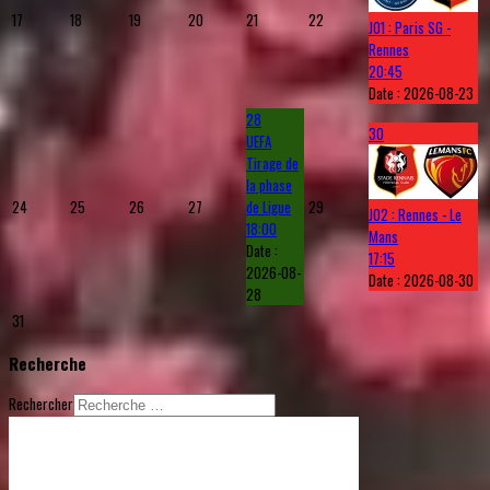
17
18
19
20
21
22
J01 : Paris SG -
Rennes
20:45
Date :
2026-08-23
28
30
UEFA
Tirage de
la phase
24
25
26
27
de Ligue
29
J02 : Rennes - Le
18:00
Mans
Date :
17:15
2026-08-
Date :
2026-08-30
28
31
Recherche
Rechercher