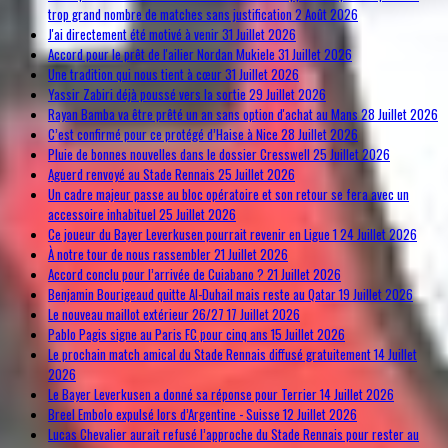
trop grand nombre de matches sans justification
2 Août 2026
J'ai directement été motivé à venir
31 Juillet 2026
Accord pour le prêt de l'ailier Nordan Mukiele
31 Juillet 2026
Une tradition qui nous tient à cœur
31 Juillet 2026
Yassir Zabiri déjà poussé vers la sortie
29 Juillet 2026
Rayan Bamba va être prêté un an sans option d'achat au Mans
28 Juillet 2026
C’est confirmé pour ce protégé d’Haise à Nice
28 Juillet 2026
Pluie de bonnes nouvelles dans le dossier Cresswell
25 Juillet 2026
Aguerd renvoyé au Stade Rennais
25 Juillet 2026
Un cadre majeur passe au bloc opératoire et son retour se fera avec un
accessoire inhabituel
25 Juillet 2026
Ce joueur du Bayer Leverkusen pourrait revenir en Ligue 1
24 Juillet 2026
À notre tour de nous rassembler
21 Juillet 2026
Accord conclu pour l’arrivée de Cuiabano ?
21 Juillet 2026
Benjamin Bourigeaud quitte Al-Duhail mais reste au Qatar
19 Juillet 2026
Le nouveau maillot extérieur 26/27
17 Juillet 2026
Pablo Pagis signe au Paris FC pour cinq ans
15 Juillet 2026
Le prochain match amical du Stade Rennais diffusé gratuitement
14 Juillet
2026
Le Bayer Leverkusen a donné sa réponse pour Terrier
14 Juillet 2026
Breel Embolo expulsé lors d’Argentine - Suisse
12 Juillet 2026
Lucas Chevalier aurait refusé l’approche du Stade Rennais pour rester au