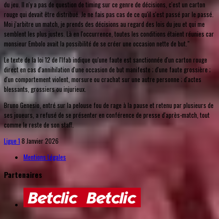
du jeu. Il n'y a pas de question de timing sur ce genre de décisions, c'est un carton
rouge qui devait être distribué. Je ne fais pas cas de ce qu'il s'est passé par le passé.
Moi j'arbitre un match, je prends des décisions au regard des lois du jeu et qui me
semblent les plus justes. Là en l'occurrence, toutes les conditions étaient réunies car
monsieur Embolo avait la possibilité de se créer une occasion nette de but."
Le texte de la loi 12 de l'Ifab indique qu'une faute est sanctionnée d'un carton rouge
direct en cas d'annihilation d'une occasion de but manifeste ; d'une faute grossière ;
d'un comportement violent, morsure ou crachat sur une autre personne ; d'actes
blessants, grossiers ou injurieux.
Bruno Genesio, entré sur la pelouse fou de rage à la pause et retenu par plusieurs de
ses joueurs, a refusé de se présenter en conférence de presse d'après-match, tout
comme le reste de son staff.
Ligue 1
8 Janvier 2026
Mentions Légales
Partenaires