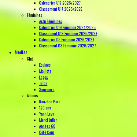
Calendrier U17 2026/2027
Classement U17 2026/2027
Féminines
Actu Féminines
Calendrier U19 Féminine 2024/2025
Classement U19 Féminine 2026/2027
Calendrier D3 Féminine 2026/2027
Classement D3 Féminine 2026/2027
Medias
Club
Equipes
Maillots
Logos
Tifos
Souvenirs
Albums
Roazhon Park
120 ans
Yann Levy
Merci Julien
Années 60
Côté Cour