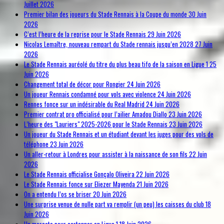
Juillet 2026
Premier bilan des joueurs du Stade Rennais à la Coupe du monde
30 Juin
2026
C’est l’heure de la reprise pour le Stade Rennais
29 Juin 2026
Nicolas Lemaître, nouveau rempart du Stade rennais jusqu’en 2028
27 Juin
2026
Le Stade Rennais auréolé du titre du plus beau tifo de la saison en Ligue 1
25
Juin 2026
Changement total de décor pour Rongier
24 Juin 2026
Un joueur Rennais condamné pour vols avec violence
24 Juin 2026
Rennes fonce sur un indésirable du Real Madrid
24 Juin 2026
Premier contrat pro officialisé pour l’ailier Amadou Diallo
23 Juin 2026
L’heure des "Lauriers" 2025-2026 pour le Stade Rennais
23 Juin 2026
Un joueur du Stade Rennais et un étudiant devant les juges pour des vols de
téléphone
23 Juin 2026
Un aller-retour à Londres pour assister à la naissance de son fils
22 Juin
2026
Le Stade Rennais officialise Gonçalo Oliveira
22 Juin 2026
Le Stade Rennais fonce sur Eliezer Mayenda
21 Juin 2026
On a entendu l’os se briser
20 Juin 2026
Une surprise venue de nulle part va remplir (un peu) les caisses du club
18
Juin 2026
Un mercato pour cartonner en Ligue 1
18 Juin 2026