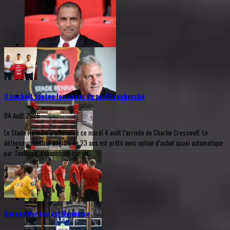
Il cochait toutes les cases du profil recherché
04 Août 2026
Le Stade Rennais a officialisé ce mardi 4 août l’arrivée de Charlie Cresswell. Le
défenseur central anglais de 23 ans est prêté avec option d’achat quasi automatique
par Toulouse, débouchant sur un...
Doreen Norden est Rennaise