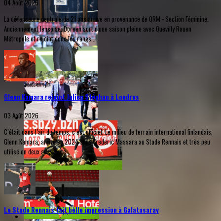
04 Août 2026
La défenseure centrale de 21 ans arrive en provenance de QRM - Section Féminine.
Anciennement lensoise, Doreen sort d'une saison pleine avec Quevilly Rouen
Métropole et rejoint donc les rangs...
Glenn Kamara rejoint Julien Stéphan à Londres
03 Août 2026
C’était dans l’air du temps, c’est officiel. Le milieu de terrain international finlandais,
Glenn Kamara, arrivé en 2024 sous Frederic Massara au Stade Rennais et très peu
utilisé en deux ans, faute...
Le Stade Rennais fait belle impression à Galatasaray