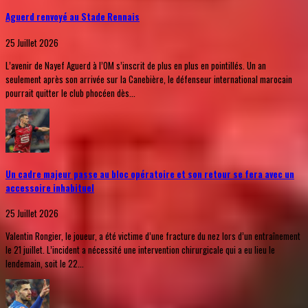
Aguerd renvoyé au Stade Rennais
25 Juillet 2026
L’avenir de Nayef Aguerd à l’OM s’inscrit de plus en plus en pointillés. Un an
seulement après son arrivée sur la Canebière, le défenseur international marocain
pourrait quitter le club phocéen dès...
Un cadre majeur passe au bloc opératoire et son retour se fera avec un
accessoire inhabituel
25 Juillet 2026
Valentin Rongier, le joueur, a été victime d’une fracture du nez lors d’un entraînement
le 21 juillet. L’incident a nécessité une intervention chirurgicale qui a eu lieu le
lendemain, soit le 22...