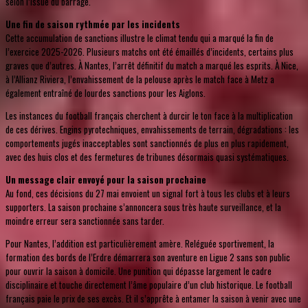
selon l’issue du barrage.
Une fin de saison rythmée par les incidents
Cette accumulation de sanctions illustre le climat tendu qui a marqué la fin de
l’exercice 2025-2026. Plusieurs matchs ont été émaillés d’incidents, certains plus
graves que d’autres. À Nantes, l’arrêt définitif du match a marqué les esprits. À Nice,
à l’Allianz Riviera, l’envahissement de la pelouse après le match face à Metz a
également entraîné de lourdes sanctions pour les Aiglons.
Les instances du football français cherchent à durcir le ton face à la multiplication
de ces dérives. Engins pyrotechniques, envahissements de terrain, dégradations : les
comportements jugés inacceptables sont sanctionnés de plus en plus rapidement,
avec des huis clos et des fermetures de tribunes désormais quasi systématiques.
Un message clair envoyé pour la saison prochaine
Au fond, ces décisions du 27 mai envoient un signal fort à tous les clubs et à leurs
supporters. La saison prochaine s’annoncera sous très haute surveillance, et la
moindre erreur sera sanctionnée sans tarder.
Pour Nantes, l’addition est particulièrement amère. Reléguée sportivement, la
formation des bords de l’Erdre démarrera son aventure en Ligue 2 sans son public
pour ouvrir la saison à domicile. Une punition qui dépasse largement le cadre
disciplinaire et touche directement l’âme populaire d’un club historique. Le football
français paie le prix de ses excès. Et il s’apprête à entamer la saison à venir avec une