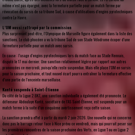
même n’est pas épargné, avec la fermeture partielle pour un match ferme par
révocation du sursis de sa tribune Sud, à cause d’utilisations d’engins pyrotechniques
contre Le Havre.
L’OM aussi rattrapé par la commission
Plus surprenant peut-être, l’Olympique de Marseille figure également dans la liste des
sanctions. Le club phocéen a vu la tribune Sud de son Stade Vélodrome écoper d’une
fermeture partielle pour un match avec sursis.
En cause : l’usage d’engins pyrotechniques lors du match face au Stade Rennais,
disputé le 17 mai dernier. Une sanction relativement légère par rapport aux autres
prononcées ce mercredi, puisqu’elle reste suspendue. Mais elle place l’OM en sursis
pour la saison prochaine, et tout nouvel écart pourra entraîner la fermeture effective
d’une partie de l’enceinte marseillaise.
Kanté suspendu à Saint-Étienne
Du côté de la Ligue 2 BKT, une sanction individuelle a également été prononcée. Le
défenseur Abdoulaye Kanté, sociétaire de l’AS Saint-Étienne, est suspendu pour un
match ferme à la suite d’un cinquième avertissement reçu cette saison.
La sanction prendra effet à partir du mardi 2 juin 2026. Une nouvelle qui ne concerne
donc pas le barrage retour face à Nice prévu ce vendredi, mais qui pourrait peser sur
les premières rencontres de la saison prochaine des Verts, en Ligue 1 ou en Ligue 2