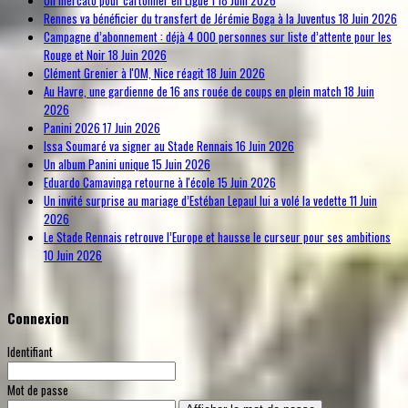
Rennes va bénéficier du transfert de Jérémie Boga à la Juventus
18 Juin 2026
Campagne d’abonnement : déjà 4 000 personnes sur liste d’attente pour les
Rouge et Noir
18 Juin 2026
Clément Grenier à l'OM, Nice réagit
18 Juin 2026
Au Havre, une gardienne de 16 ans rouée de coups en plein match
18 Juin
2026
Panini 2026
17 Juin 2026
Issa Soumaré va signer au Stade Rennais
16 Juin 2026
Un album Panini unique
15 Juin 2026
Eduardo Camavinga retourne à l'école
15 Juin 2026
Un invité surprise au mariage d’Estéban Lepaul lui a volé la vedette
11 Juin
2026
Le Stade Rennais retrouve l’Europe et hausse le curseur pour ses ambitions
10 Juin 2026
Connexion
Identifiant
Mot de passe