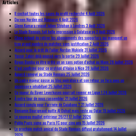
Articles
Il cochait toutes les cases du profil recherché
4 Août 2026
Doreen Norden est Rennaise
4 Août 2026
Glenn Kamara rejoint Julien Stéphan à Londres
3 Août 2026
Le Stade Rennais fait belle impression à Galatasaray
3 Août 2026
Côme prévoit de retirer les abonnements des supporters qui manquent un
trop grand nombre de matches sans justification
2 Août 2026
Accord pour le prêt de l'ailier Nordan Mukiele
31 Juillet 2026
Yassir Zabiri déjà poussé vers la sortie
29 Juillet 2026
Rayan Bamba va être prêté un an sans option d'achat au Mans
28 Juillet 2026
C’est confirmé pour ce protégé d’Haise à Nice
28 Juillet 2026
Aguerd renvoyé au Stade Rennais
25 Juillet 2026
Un cadre majeur passe au bloc opératoire et son retour se fera avec un
accessoire inhabituel
25 Juillet 2026
Ce joueur du Bayer Leverkusen pourrait revenir en Ligue 1
24 Juillet 2026
À notre tour de nous rassembler
21 Juillet 2026
Accord conclu pour l’arrivée de Cuiabano ?
21 Juillet 2026
Benjamin Bourigeaud quitte Al-Duhail mais reste au Qatar
19 Juillet 2026
Le nouveau maillot extérieur 26/27
17 Juillet 2026
Pablo Pagis signe au Paris FC pour cinq ans
15 Juillet 2026
Le prochain match amical du Stade Rennais diffusé gratuitement
14 Juillet
2026