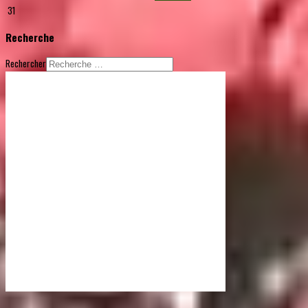
31
Recherche
Rechercher
© Free
Joomla! 3 Modules
- by
VinaGecko.com