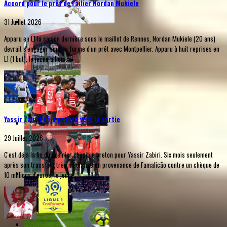
Accord pour le prêt de l'ailier Nordan Mukiele
31 Juillet 2026
Apparu en L1 la saison dernière sous le maillot de Rennes, Nordan Mukiele (20 ans)
devrait s'engager sous la forme d'un prêt avec Montpellier. Apparu à huit reprises en
L1 (1 but), le jeune ailier...
Yassir Zabiri déjà poussé vers la sortie
29 Juillet 2026
C'est déjà la fin du premier chapitre breton pour Yassir Zabiri. Six mois seulement
après son transfert très médiatisé en provenance de Famalicão contre un chèque de
10 millions d'euros, le jeune...