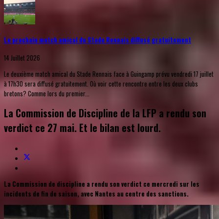
Le prochain match amical du Stade Rennais diffusé gratuitement
14 Juillet 2026
Le deuxième match amical du Stade Rennais face à Guingamp prévu vendredi 17 juillet
à 17h30 sera diffusé gratuitement. Où voir cette rencontre entre les deux clubs
bretons? Comme lors du premier...
La Commission de Discipline de la LFP a rendu son
verdict ce 27 mai. Et le bilan est lourd.
La Commission de discipline a rendu son verdict ce mercredi sur les
incidents de fin de saison, avec Nantes au centre des sanctions.