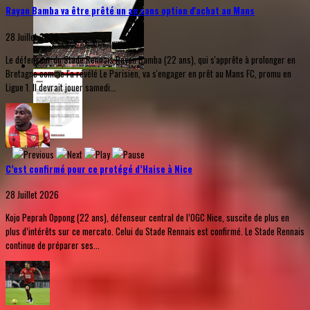
Rayan Bamba va être prêté un an sans option d'achat au Mans
28 Juillet 2026
Le défenseur du Stade Rennais Rayan Bamba (22 ans), qui s'apprête à prolonger en
Bretagne comme l'a révélé Le Parisien, va s'engager en prêt au Mans FC, promu en
Ligue 1. Il devrait jouer samedi...
C’est confirmé pour ce protégé d’Haise à Nice
28 Juillet 2026
Kojo Peprah Oppong (22 ans), défenseur central de l’OGC Nice, suscite de plus en
plus d’intérêts sur ce mercato. Celui du Stade Rennais est confirmé. Le Stade Rennais
continue de préparer ses...