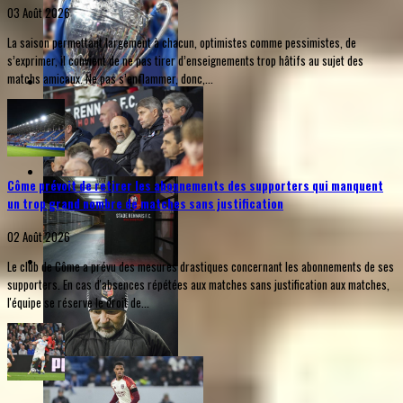
03 Août 2026
La saison permettant largement à chacun, optimistes comme pessimistes, de
s’exprimer, il convient de ne pas tirer d’enseignements trop hâtifs au sujet des
matchs amicaux. Ne pas s’enflammer, donc,...
Côme prévoit de retirer les abonnements des supporters qui manquent
un trop grand nombre de matches sans justification
02 Août 2026
Le club de Côme a prévu des mesures drastiques concernant les abonnements de ses
supporters. En cas d'absences répétées aux matches sans justification aux matches,
l'équipe se réserve le droit de...