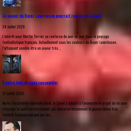
Ce joueur du Bayer Leverkusen pourrait revenir en Ligue 1
24 Juillet 2026
L’intérêt pour Martin Terrier se renforce de jour en jour dans le paysage
footballistique français. Actuellement sous les couleurs du Bayer Leverkusen,
l’attaquant semble être un joueur très...
À notre tour de nous rassembler
21 Juillet 2026
Après l’Assemblée nationale lundi, le Sénat a adopté à l’unanimité le projet de loi pour
réformer le sport professionnel, qui concerne notamment la gouvernance d’un
football français marqué par les...