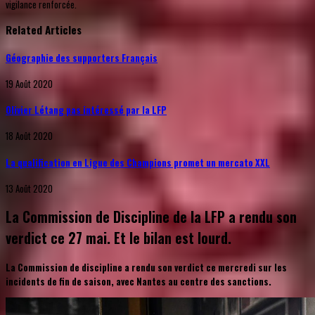
vigilance renforcée.
Related Articles
Géographie des supporters Français
19 Août 2020
Olivier Létang pas intéressé par la LFP
18 Août 2020
La qualification en Ligue des Champions promet un mercato XXL
13 Août 2020
La Commission de Discipline de la LFP a rendu son
verdict ce 27 mai. Et le bilan est lourd.
La Commission de discipline a rendu son verdict ce mercredi sur les
incidents de fin de saison, avec Nantes au centre des sanctions.