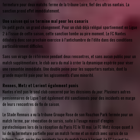
fermeture pour deux matchs ferme de la tribune Loire, fief des ultras nantais. La
sanction prend effet immédiatement.
Une saison qui se termine mal pour les canaris
Un petit geste, un grand changement. Pour un club déjà relégué sportivement en Ligue
2 à l’issue de cette saison, cette sanction tombe au pire moment. Le FC Nantes
débutera donc son prochain exercice à l’antichambre de l’élite dans des conditions
particulièrement difficiles.
Sans son virage de référence pendant deux rencontres, et sans aucun public pour un
match supplémentaire, le club aura du mal à créer la dynamique espérée pour viser
une remontée immédiate. Une double peine pour les supporters nantais, dont la
grande majorité paie pour les agissements d’une minorité.
Rennes, Metz et Lorient également punis
Nantes n’est pas le seul club concerné par les décisions du jour. Plusieurs autres
pensionnaires de Ligue 1 ont également été sanctionnés pour des incidents en marge
de leurs rencontres de fin de saison.
Le Stade Rennais a vu la tribune Groupe Rose de son Roazhon Park fermée pour un
match ferme, par révocation de sursis, suite à l’usage massif d’engins
pyrotechniques lors de la réception du Paris FC le 10 mai. Le FC Metz écope quant à
lui de la fermeture partielle pour un match ferme et un match avec sursis de sa
tribune Ouest, après des incidents lors du match face à Lorient. Le FC Lorient lui-