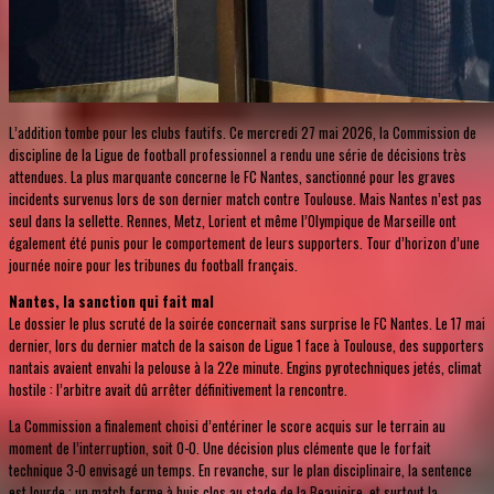
L’addition tombe pour les clubs fautifs. Ce mercredi 27 mai 2026, la Commission de
discipline de la Ligue de football professionnel a rendu une série de décisions très
attendues. La plus marquante concerne le FC Nantes, sanctionné pour les graves
incidents survenus lors de son dernier match contre Toulouse. Mais Nantes n’est pas
seul dans la sellette. Rennes, Metz, Lorient et même l’Olympique de Marseille ont
également été punis pour le comportement de leurs supporters. Tour d’horizon d’une
journée noire pour les tribunes du football français.
Nantes, la sanction qui fait mal
Le dossier le plus scruté de la soirée concernait sans surprise le FC Nantes. Le 17 mai
dernier, lors du dernier match de la saison de Ligue 1 face à Toulouse, des supporters
nantais avaient envahi la pelouse à la 22e minute. Engins pyrotechniques jetés, climat
hostile : l’arbitre avait dû arrêter définitivement la rencontre.
La Commission a finalement choisi d’entériner le score acquis sur le terrain au
moment de l’interruption, soit 0-0. Une décision plus clémente que le forfait
technique 3-0 envisagé un temps. En revanche, sur le plan disciplinaire, la sentence
est lourde : un match ferme à huis clos au stade de la Beaujoire, et surtout la