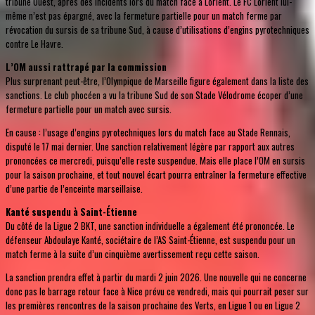
tribune Ouest, après des incidents lors du match face à Lorient. Le FC Lorient lui-
même n’est pas épargné, avec la fermeture partielle pour un match ferme par
révocation du sursis de sa tribune Sud, à cause d’utilisations d’engins pyrotechniques
contre Le Havre.
L’OM aussi rattrapé par la commission
Plus surprenant peut-être, l’Olympique de Marseille figure également dans la liste des
sanctions. Le club phocéen a vu la tribune Sud de son Stade Vélodrome écoper d’une
fermeture partielle pour un match avec sursis.
En cause : l’usage d’engins pyrotechniques lors du match face au Stade Rennais,
disputé le 17 mai dernier. Une sanction relativement légère par rapport aux autres
prononcées ce mercredi, puisqu’elle reste suspendue. Mais elle place l’OM en sursis
pour la saison prochaine, et tout nouvel écart pourra entraîner la fermeture effective
d’une partie de l’enceinte marseillaise.
Kanté suspendu à Saint-Étienne
Du côté de la Ligue 2 BKT, une sanction individuelle a également été prononcée. Le
défenseur Abdoulaye Kanté, sociétaire de l’AS Saint-Étienne, est suspendu pour un
match ferme à la suite d’un cinquième avertissement reçu cette saison.
La sanction prendra effet à partir du mardi 2 juin 2026. Une nouvelle qui ne concerne
donc pas le barrage retour face à Nice prévu ce vendredi, mais qui pourrait peser sur
les premières rencontres de la saison prochaine des Verts, en Ligue 1 ou en Ligue 2