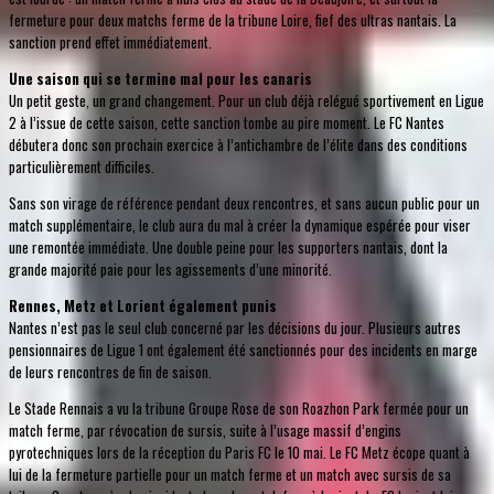
fermeture pour deux matchs ferme de la tribune Loire, fief des ultras nantais. La
sanction prend effet immédiatement.
Une saison qui se termine mal pour les canaris
Un petit geste, un grand changement. Pour un club déjà relégué sportivement en Ligue
2 à l’issue de cette saison, cette sanction tombe au pire moment. Le FC Nantes
débutera donc son prochain exercice à l’antichambre de l’élite dans des conditions
particulièrement difficiles.
Sans son virage de référence pendant deux rencontres, et sans aucun public pour un
match supplémentaire, le club aura du mal à créer la dynamique espérée pour viser
une remontée immédiate. Une double peine pour les supporters nantais, dont la
grande majorité paie pour les agissements d’une minorité.
Rennes, Metz et Lorient également punis
Nantes n’est pas le seul club concerné par les décisions du jour. Plusieurs autres
pensionnaires de Ligue 1 ont également été sanctionnés pour des incidents en marge
de leurs rencontres de fin de saison.
Le Stade Rennais a vu la tribune Groupe Rose de son Roazhon Park fermée pour un
match ferme, par révocation de sursis, suite à l’usage massif d’engins
pyrotechniques lors de la réception du Paris FC le 10 mai. Le FC Metz écope quant à
lui de la fermeture partielle pour un match ferme et un match avec sursis de sa