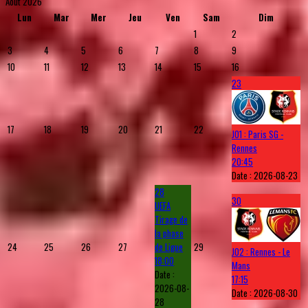
Août 2026
Lun
Mar
Mer
Jeu
Ven
Sam
Dim
1
2
3
4
5
6
7
8
9
10
11
12
13
14
15
16
23
17
18
19
20
21
22
J01 : Paris SG -
Rennes
20:45
Date :
2026-08-23
28
30
UEFA
Tirage de
la phase
24
25
26
27
de Ligue
29
J02 : Rennes - Le
18:00
Mans
Date :
17:15
2026-08-
Date :
2026-08-30
28