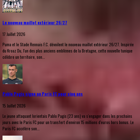
Le nouveau maillot extérieur 26/27
17 Juillet 2026
Puma et le Stade Rennais F.C. dévoilent le nouveau maillot extérieur 26/27. Inspirée
du Kroaz Du, l'un des plus anciens emblèmes de la Bretagne, cette nouvelle tunique
célèbre un territoire, son...
Pablo Pagis signe au Paris FC pour cinq ans
15 Juillet 2026
Le jeune attaquant lorientais Pablo Pagis (23 ans) va s'engager dans les prochains
jours avec le Paris FC pour un transfert d'environ 15 millions d'euros hors bonus. Le
Paris FC accélère son...