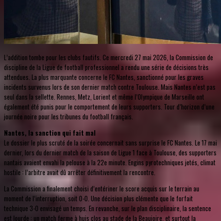
L’addition tombe pour les clubs fautifs. Ce mercredi 27 mai 2026, la Commission de
discipline de la Ligue de football professionnel a rendu une série de décisions très
attendues. La plus marquante concerne le FC Nantes, sanctionné pour les graves
incidents survenus lors de son dernier match contre Toulouse. Mais Nantes n’est pas
seul dans la sellette. Rennes, Metz, Lorient et même l’Olympique de Marseille ont
également été punis pour le comportement de leurs supporters. Tour d’horizon d’une
journée noire pour les tribunes du football français.
Nantes, la sanction qui fait mal
Le dossier le plus scruté de la soirée concernait sans surprise le FC Nantes. Le 17 mai
dernier, lors du dernier match de la saison de Ligue 1 face à Toulouse, des supporters
nantais avaient envahi la pelouse à la 22e minute. Engins pyrotechniques jetés, climat
hostile : l’arbitre avait dû arrêter définitivement la rencontre.
La Commission a finalement choisi d’entériner le score acquis sur le terrain au
moment de l’interruption, soit 0-0. Une décision plus clémente que le forfait
technique 3-0 envisagé un temps. En revanche, sur le plan disciplinaire, la sentence
est lourde : un match ferme à huis clos au stade de la Beaujoire, et surtout la