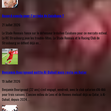
Accord conclu pour l’arrivée de Cuiabano ?
21 Juillet 2026
Le Stade Rennais fonce sur le défenseur brésilien Cuiabano pour ce mercato estival.
Le RC Strasbourg joue les trouble-fêtes. Le Stade Rennais et le Racing Club de
Strasbourg se défient déjà en...
Benjamin Bourigeaud quitte Al-Duhail mais reste au Qatar
19 Juillet 2026
Benjamin Bourigeaud (32 ans) s'est engagé, vendredi, avec le club qatarien d'Al-Ahli
pour trois saisons. L'ancien milieu de Lens et de Rennes évoluait déjà au Qatar, à Al-
Duhail, depuis 2024....