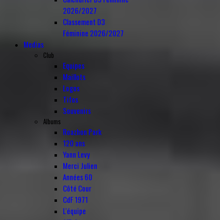
2026/2027
Classement D3
Féminine 2026/2027
Medias
Club
Equipes
Maillots
Logos
Tifos
Souvenirs
Albums
Roazhon Park
120 ans
Yann Levy
Merci Julien
Années 60
Côté Cour
CdF 1971
L'équipe