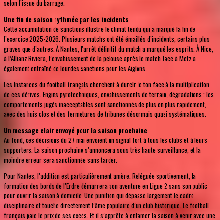
selon l’issue du barrage.
Une fin de saison rythmée par les incidents
Cette accumulation de sanctions illustre le climat tendu qui a marqué la fin de
l’exercice 2025-2026. Plusieurs matchs ont été émaillés d’incidents, certains plus
graves que d’autres. À Nantes, l’arrêt définitif du match a marqué les esprits. À Nice,
à l’Allianz Riviera, l’envahissement de la pelouse après le match face à Metz a
également entraîné de lourdes sanctions pour les Aiglons.
Les instances du football français cherchent à durcir le ton face à la multiplication
de ces dérives. Engins pyrotechniques, envahissements de terrain, dégradations : les
comportements jugés inacceptables sont sanctionnés de plus en plus rapidement,
avec des huis clos et des fermetures de tribunes désormais quasi systématiques.
Un message clair envoyé pour la saison prochaine
Au fond, ces décisions du 27 mai envoient un signal fort à tous les clubs et à leurs
supporters. La saison prochaine s’annoncera sous très haute surveillance, et la
moindre erreur sera sanctionnée sans tarder.
Pour Nantes, l’addition est particulièrement amère. Reléguée sportivement, la
formation des bords de l’Erdre démarrera son aventure en Ligue 2 sans son public
pour ouvrir la saison à domicile. Une punition qui dépasse largement le cadre
disciplinaire et touche directement l’âme populaire d’un club historique. Le football
français paie le prix de ses excès. Et il s’apprête à entamer la saison à venir avec une