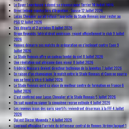
Le Bayer Leverkusen a donné sa réponse pour Terrier
14 Juillet 2026
Breel Embolo expulsé lors d’Argentine - Suisse
12 Juillet 2026
Lucas Chevalier aurait refusé l’approche du Stade Rennais pour rester au
PSG
12 Juillet 2026
Des départs et 2 arrivées
11 Juillet 2026
Bryan Reynolds, latéral droit américain, rejoint officiellement le club
9 Juillet
2026
Rennes démarre ses matchs de préparation en s’inclinant contre Caen
9
Juillet 2026
Le Stade Rennais offre un cadeau tombé du ciel
8 Juillet 2026
Une révélation sud africaine dans viseur
8 Juillet 2026
Frédéric Massara devient directeur technique de la Juventus
7 Juillet 2026
En raison d’un champignon, le match entre le Stade Rennais et Caen ne pourra
pas se tenir à Vitré
6 Juillet 2026
Le Stade Rennais perd sa place de meilleur centre de formation en France
6
Juillet 2026
C’est confirmé pour Lucas Chevalier et le Stade Rennais
5 Juillet 2026
On sait quand va signer la cinquième recrue estivale
4 Juillet 2026
Les revenus issus des paris sportifs reviendront désormais à la FFF
4 Juillet
2026
Qui est Eliezer Mayenda ?
4 Juillet 2026
Liverpool officialise l’arrivée du défenseur central de Rennes Jérémy Jacquet
1