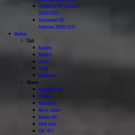
Calendrier D3 Féminine
2026/2027
Classement D3
Féminine 2026/2027
Medias
Club
Equipes
Maillots
Logos
Tifos
Souvenirs
Albums
Roazhon Park
120 ans
Yann Levy
Merci Julien
Années 60
Côté Cour
CdF 1971