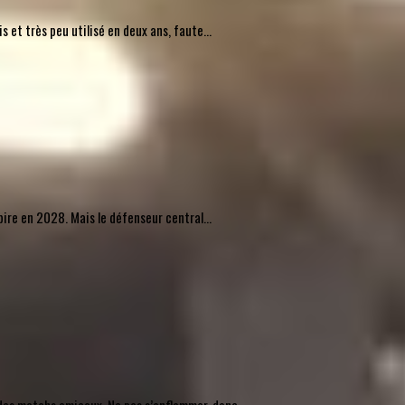
 et très peu utilisé en deux ans, faute...
pire en 2028. Mais le défenseur central...