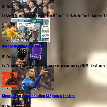
04 Août 2026
Le Stade Rennais a officialisé ce mardi 4 août l’arrivée de Charlie Cresswel
Doreen Norden est Rennaise
04 Août 2026
La défenseure centrale de 21 ans arrive en provenance de QRM - Section Fémi
Glenn Kamara rejoint Julien Stéphan à Londres
03 Août 2026