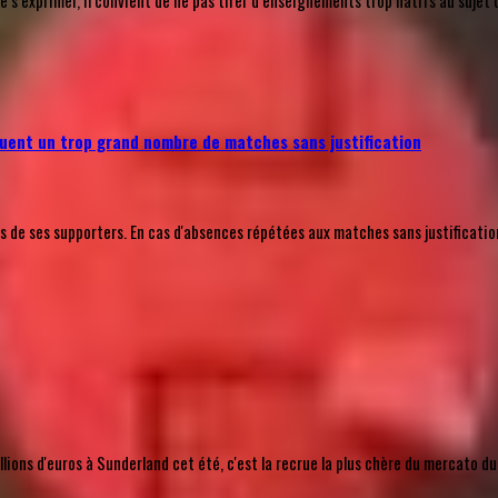
’exprimer, il convient de ne pas tirer d’enseignements trop hâtifs au sujet 
uent un trop grand nombre de matches sans justification
e ses supporters. En cas d'absences répétées aux matches sans justification a
ions d'euros à Sunderland cet été, c'est la recrue la plus chère du mercato du