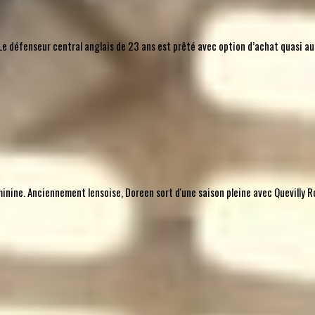
l. Le défenseur central anglais de 23 ans est prêté avec option d’achat quasi 
nine. Anciennement lensoise, Doreen sort d'une saison pleine avec Quevilly Ro