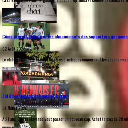
La saison permettant largement à chacun, optimistes comme pessimistes, de s
Côme prévoit de retirer les abonnements des supporters qui manq
02 Août 2026
Le club de Côme a prévu des mesures drastiques concernant les abonnements d
J'ai directement été motivé à venir
31 Juillet 2026
À 21 ans, Eliezer Mayenda veut passer un nouveau cap. Achetée plus de 20 mill