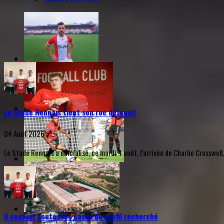
Le Stade Rennais tient son roc défensif
04 Août 2026
Le Stade Rennais a officialisé, ce mardi 4 août, l’arrivée de Charlie Cresswell
Il cochait toutes les cases du profil recherché