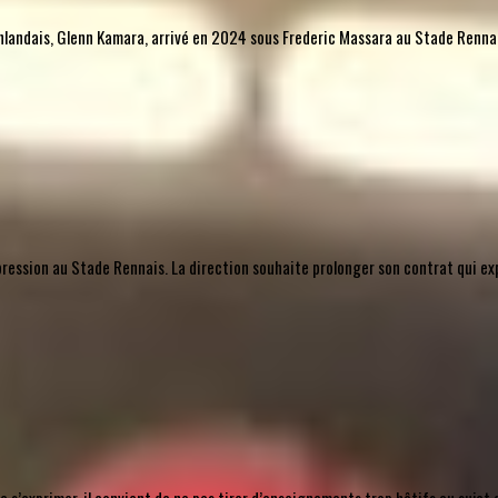
l finlandais, Glenn Kamara, arrivé en 2024 sous Frederic Massara au Stade Rennais
mpression au Stade Rennais. La direction souhaite prolonger son contrat qui ex