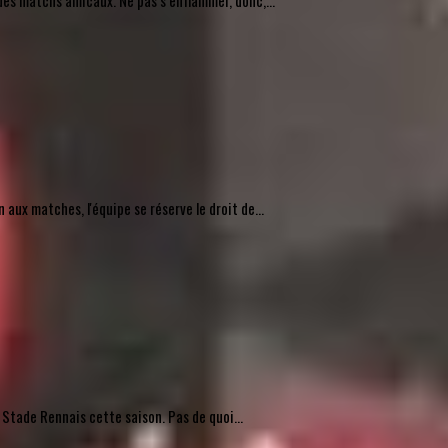
des matchs amicaux. Ne pas s’enflammer, donc,...
ux matches, l'équipe se réserve le droit de...
 Stade Rennais cette saison. Pas de quoi...