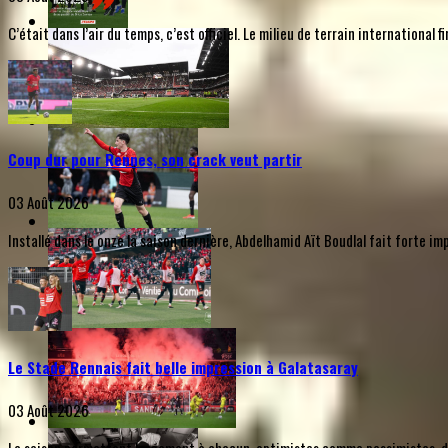
C’était dans l’air du temps, c’est officiel. Le milieu de terrain internationa
Coup dur pour Rennes, son crack veut partir
03 Août 2026
Installé dans le onze la saison dernière, Abdelhamid Aït Boudlal fait forte i
Le Stade Rennais fait belle impression à Galatasaray
03 Août 2026