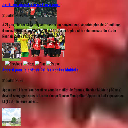
J'ai directement été motivé à venir
31 Juillet 2026
À 21 ans, Eliezer Mayenda veut passer un nouveau cap. Achetée plus de 20 millions
d'euros à Sunderland cet été, c'est la recrue la plus chère du mercato du Stade
Rennais cette saison. Pas de quoi...
Accord pour le prêt de l'ailier Nordan Mukiele
31 Juillet 2026
Apparu en L1 la saison dernière sous le maillot de Rennes, Nordan Mukiele (20 ans)
devrait s'engager sous la forme d'un prêt avec Montpellier. Apparu à huit reprises en
L1 (1 but), le jeune ailier...