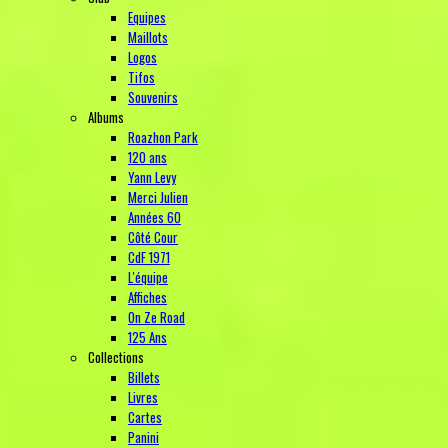
Equipes
Maillots
Logos
Tifos
Souvenirs
Albums
Roazhon Park
120 ans
Yann Levy
Merci Julien
Années 60
Côté Cour
CdF 1971
L'équipe
Affiches
On Ze Road
125 Ans
Collections
Billets
Livres
Cartes
Panini