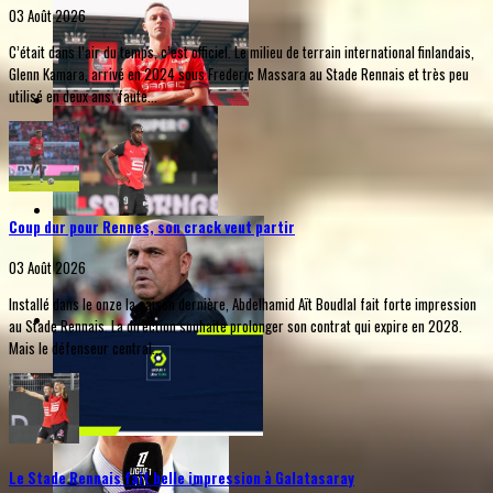
03 Août 2026
C’était dans l’air du temps, c’est officiel. Le milieu de terrain international finlandais,
Glenn Kamara, arrivé en 2024 sous Frederic Massara au Stade Rennais et très peu
utilisé en deux ans, faute...
Coup dur pour Rennes, son crack veut partir
03 Août 2026
Installé dans le onze la saison dernière, Abdelhamid Aït Boudlal fait forte impression
au Stade Rennais. La direction souhaite prolonger son contrat qui expire en 2028.
Mais le défenseur central...
Le Stade Rennais fait belle impression à Galatasaray