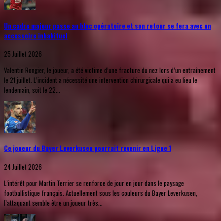
Un cadre majeur passe au bloc opératoire et son retour se fera avec un
accessoire inhabituel
25 Juillet 2026
Valentin Rongier, le joueur, a été victime d’une fracture du nez lors d’un entraînement
le 21 juillet. L’incident a nécessité une intervention chirurgicale qui a eu lieu le
lendemain, soit le 22...
Ce joueur du Bayer Leverkusen pourrait revenir en Ligue 1
24 Juillet 2026
L’intérêt pour Martin Terrier se renforce de jour en jour dans le paysage
footballistique français. Actuellement sous les couleurs du Bayer Leverkusen,
l’attaquant semble être un joueur très...