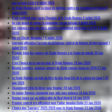
pas se tenir à Vitré
6 Juillet 2026
Le Stade Rennais perd sa place de meilleur centre de formation en France
6
Juillet 2026
C’est confirmé pour Lucas Chevalier et le Stade Rennais
5 Juillet 2026
On sait quand va signer la cinquième recrue estivale
4 Juillet 2026
Les revenus issus des paris sportifs reviendront désormais à la FFF
4 Juillet
2026
Qui est Eliezer Mayenda ?
4 Juillet 2026
Liverpool officialise l’arrivée du défenseur central de Rennes Jérémy Jacquet
1
Juillet 2026
Premier bilan des joueurs du Stade Rennais à la Coupe du monde
30 Juin
2026
C’est l’heure de la reprise pour le Stade Rennais
29 Juin 2026
Nicolas Lemaître, nouveau rempart du Stade rennais jusqu’en 2028
27 Juin
2026
Le Stade Rennais auréolé du titre du plus beau tifo de la saison en Ligue 1
25
Juin 2026
Changement total de décor pour Rongier
24 Juin 2026
Un joueur Rennais condamné pour vols avec violence
24 Juin 2026
Rennes fonce sur un indésirable du Real Madrid
24 Juin 2026
Premier contrat pro officialisé pour l’ailier Amadou Diallo
23 Juin 2026
L’heure des "Lauriers" 2025-2026 pour le Stade Rennais
23 Juin 2026