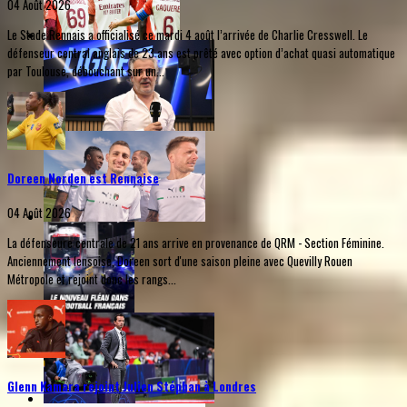
04 Août 2026
Le Stade Rennais a officialisé ce mardi 4 août l’arrivée de Charlie Cresswell. Le
défenseur central anglais de 23 ans est prêté avec option d’achat quasi automatique
par Toulouse, débouchant sur un...
Doreen Norden est Rennaise
04 Août 2026
La défenseure centrale de 21 ans arrive en provenance de QRM - Section Féminine.
Anciennement lensoise, Doreen sort d'une saison pleine avec Quevilly Rouen
Métropole et rejoint donc les rangs...
Glenn Kamara rejoint Julien Stéphan à Londres