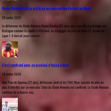
Rayan Bamba va être prêté un an sans option d'achat au Mans
28 Juillet 2026
Le défenseur du Stade Rennais Rayan Bamba (22 ans), qui s'apprête à prolonger en
Bretagne comme l'a révélé Le Parisien, va s'engager en prêt au Mans FC, promu en
Ligue 1. Il devrait jouer samedi...
C’est confirmé pour ce protégé d’Haise à Nice
28 Juillet 2026
Kojo Peprah Oppong (22 ans), défenseur central de l’OGC Nice, suscite de plus en
plus d’intérêts sur ce mercato. Celui du Stade Rennais est confirmé. Le Stade Rennais
continue de préparer ses...