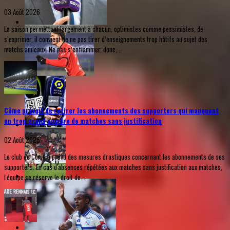
03 Août 2026
La saison permettant largement à chacun, optimistes comme pessimistes, de
s’exprimer, il convient de ne pas tirer d’enseignements trop hâtifs au sujet des
matchs amicaux. Ne pas s’enflammer, donc,...
Côme prévoit de retirer les abonnements des supporters qui manquent
un trop grand nombre de matches sans justification
02 Août 2026
Le club de Côme a prévu des mesures drastiques concernant les abonnements de ses
supporters. En cas d'absences répétées aux matches sans justification aux matches,
l'équipe se réserve le droit de...