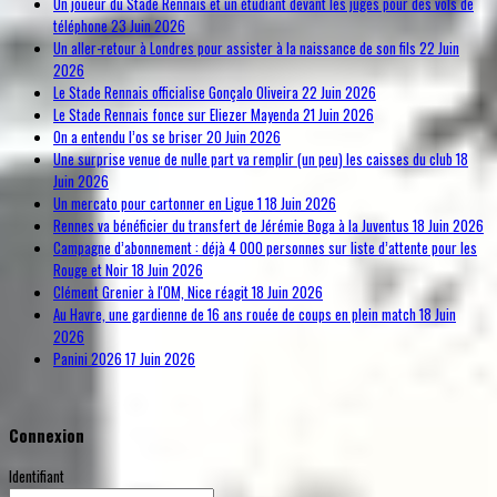
Un joueur du Stade Rennais et un étudiant devant les juges pour des vols de
téléphone
23 Juin 2026
Un aller-retour à Londres pour assister à la naissance de son fils
22 Juin
2026
Le Stade Rennais officialise Gonçalo Oliveira
22 Juin 2026
Le Stade Rennais fonce sur Eliezer Mayenda
21 Juin 2026
On a entendu l’os se briser
20 Juin 2026
Une surprise venue de nulle part va remplir (un peu) les caisses du club
18
Juin 2026
Un mercato pour cartonner en Ligue 1
18 Juin 2026
Rennes va bénéficier du transfert de Jérémie Boga à la Juventus
18 Juin 2026
Campagne d’abonnement : déjà 4 000 personnes sur liste d’attente pour les
Rouge et Noir
18 Juin 2026
Clément Grenier à l'OM, Nice réagit
18 Juin 2026
Au Havre, une gardienne de 16 ans rouée de coups en plein match
18 Juin
2026
Panini 2026
17 Juin 2026
Connexion
Identifiant