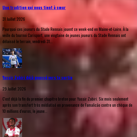
Une tradition qui nous tient à cœur
31 Juillet 2026
Pourquoi ces joueurs du Stade Rennais jouent ce week-end en Maine-et-Loire. À la
veille du tournoi Carisport, une vingtaine de jeunes joueurs du Stade Rennais ont
délaissé le terrain, vendredi 31...
Yassir Zabiri déjà poussé vers la sortie
29 Juillet 2026
C'est déjà la fin du premier chapitre breton pour Yassir Zabiri. Six mois seulement
après son transfert très médiatisé en provenance de Famalicão contre un chèque de
10 millions d'euros, le jeune...