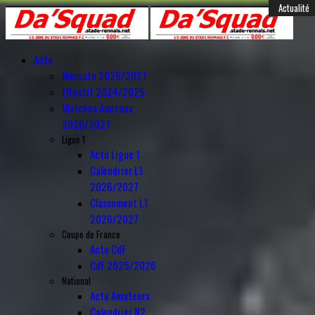
Année
Mois
Année
Mois
Féminines
Actualité
Actualité
Actualité
Actualité
Mercato
Mercato
Mercato
Mercato
Mercato
Mercato
Mercato
Mercato
Mercato
Mercato
Mercato
Anciens
Amical
précédente
précédent
suivante
suivant
Actu
Mercato 2026/2027
Effectif 2024/2025
Matches Amicaux
2026/2027
Ligue 1
Actu Ligue 1
Calendrier L1
2026/2027
Classement L1
2026/2027
Coupe de France
Actu CdF
CdF 2025/2026
National
Actu Amateurs
Calendrier N2