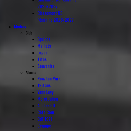
2026/2027
Classement D3
Féminine 2026/2027
Medias
Club
Equipes
Maillots
Logos
Tifos
Souvenirs
Albums
Roazhon Park
120 ans
Yann Levy
Merci Julien
Années 60
Côté Cour
CdF 1971
L'équipe