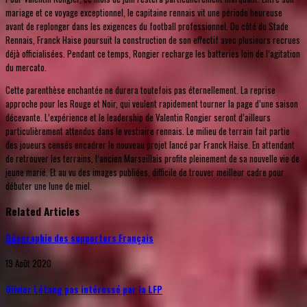
mariage et ce voyage exceptionnel, le capitaine rennais vit une période heureuse
avant de replonger dans les exigences du football professionnel. Du côté du Stade
Rennais, Franck Haise poursuit la construction de son effectif avec plusieurs recrues
déjà officialisées. Pendant ce temps, Rongier recharge les batteries loin de l’agitation
du mercato.
Cette parenthèse enchantée ne durera toutefois pas éternellement. La reprise
approche pour les Rouge et Noir, qui veulent rapidement tourner la page d’une saison
décevante. L’expérience et le leadership de Valentin Rongier seront d’ailleurs
particulièrement attendus dans le vestiaire rennais. Le milieu de terrain fait partie
des joueurs censés encadrer le nouveau projet lancé par Franck Haise. En attendant
de retrouver les terrains, l’ancien Marseillais profite pleinement de sa nouvelle vie de
jeune marié. Et au vu des images publiées, difficile de trouver meilleur cadre pour
débuter une lune de miel.
Related Articles
Géographie des supporters Français
19 Août 2020
Olivier Létang pas intéressé par la LFP