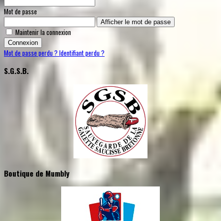
Mot de passe
Afficher le mot de passe
Maintenir la connexion
Connexion
Mot de passe perdu ?
Identifiant perdu ?
S.G.S.B.
Boutique de Mumbly