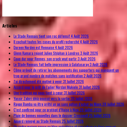
© Free
Joomla! 3 Modules
- by
VinaGecko.com
Articles
Le Stade Rennais tient son roc défensif
4 Août 2026
Il cochait toutes les cases du profil recherché
4 Août 2026
Doreen Norden est Rennaise
4 Août 2026
Glenn Kamara rejoint Julien Stéphan à Londres
3 Août 2026
Coup dur pour Rennes, son crack veut partir
3 Août 2026
Le Stade Rennais fait belle impression à Galatasaray
3 Août 2026
Côme prévoit de retirer les abonnements des supporters qui manquent un
trop grand nombre de matches sans justification
2 Août 2026
J'ai directement été motivé à venir
31 Juillet 2026
Accord pour le prêt de l'ailier Nordan Mukiele
31 Juillet 2026
Une tradition qui nous tient à cœur
31 Juillet 2026
Yassir Zabiri déjà poussé vers la sortie
29 Juillet 2026
Rayan Bamba va être prêté un an sans option d'achat au Mans
28 Juillet 2026
C’est confirmé pour ce protégé d’Haise à Nice
28 Juillet 2026
Pluie de bonnes nouvelles dans le dossier Cresswell
25 Juillet 2026
Aguerd renvoyé au Stade Rennais
25 Juillet 2026
Un cadre majeur passe au bloc opératoire et son retour se fera avec un