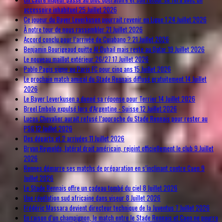
accessoire inhabituel
25 Juillet 2026
Ce joueur du Bayer Leverkusen pourrait revenir en Ligue 1
24 Juillet 2026
À notre tour de nous rassembler
21 Juillet 2026
Accord conclu pour l’arrivée de Cuiabano ?
21 Juillet 2026
Benjamin Bourigeaud quitte Al-Duhail mais reste au Qatar
19 Juillet 2026
Le nouveau maillot extérieur 26/27
17 Juillet 2026
Pablo Pagis signe au Paris FC pour cinq ans
15 Juillet 2026
Le prochain match amical du Stade Rennais diffusé gratuitement
14 Juillet
2026
Le Bayer Leverkusen a donné sa réponse pour Terrier
14 Juillet 2026
Breel Embolo expulsé lors d’Argentine - Suisse
12 Juillet 2026
Lucas Chevalier aurait refusé l’approche du Stade Rennais pour rester au
PSG
12 Juillet 2026
Des départs et 2 arrivées
11 Juillet 2026
Bryan Reynolds, latéral droit américain, rejoint officiellement le club
9 Juillet
2026
Rennes démarre ses matchs de préparation en s’inclinant contre Caen
9
Juillet 2026
Le Stade Rennais offre un cadeau tombé du ciel
8 Juillet 2026
Une révélation sud africaine dans viseur
8 Juillet 2026
Frédéric Massara devient directeur technique de la Juventus
7 Juillet 2026
En raison d’un champignon, le match entre le Stade Rennais et Caen ne pourra