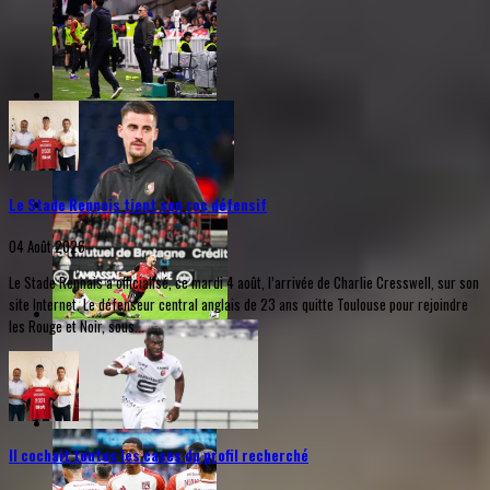
Le Stade Rennais tient son roc défensif
04 Août 2026
Le Stade Rennais a officialisé, ce mardi 4 août, l’arrivée de Charlie Cresswell, sur son
site Internet. Le défenseur central anglais de 23 ans quitte Toulouse pour rejoindre
les Rouge et Noir, sous...
Il cochait toutes les cases du profil recherché