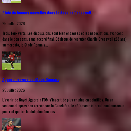
Pluie de bonnes nouvelles dans le dossier Cresswell
25 Juillet 2026
Trois feux verts. Les discussions sont bien engagées et les négociations avancent
dans le bon sens, sans accord final. Désireux de recruter Charlie Cresswell (23 ans)
au mercato, le Stade Rennais...
Aguerd renvoyé au Stade Rennais
25 Juillet 2026
L’avenir de Nayef Aguerd à l’OM s’inscrit de plus en plus en pointillés. Un an
seulement après son arrivée sur la Canebière, le défenseur international marocain
pourrait quitter le club phocéen dès...