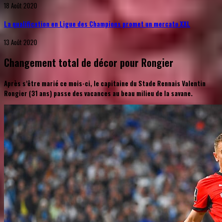
18 Août 2020
La qualification en Ligue des Champions promet un mercato XXL
13 Août 2020
Changement total de décor pour Rongier
Après s’être marié ce mois-ci, le capitaine du Stade Rennais Valentin
Rongier (31 ans) passe des vacances au beau milieu de la savane.