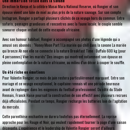
Une immersion totale dans la savane
Direction le Kenya et la célèbre Masai Mara National Reserve, où Rongier et son
épouse vivent une lune de miel au plus près de la nature sauvage. Sur son compte
Instagram, Rongier a partagé plusieurs clichés de ce voyage hors du commun. Entre
safaris, paysages grandioses et rencontres avec la faune locale, le couple semble
savourer chaque instant de cette escapade africaine.
Avec son humour habituel, Rongier a accompagné ses photos d’une légende qui a
amusé ses abonnés : "Honey Moon Part 1 La mariée qui chill dans la savane La mariée
qui bronze Ah non elle se connecte à la nature Breakfast Time : Buffalo 600 kg (pour
4 personnes) Vive les mariés" Des images qui montrent notamment son épouse en
pleine contemplation de la nature africaine, au milieu d’un décor à couper le souffle.
Un été riche en émotions
Pour Valentin Rongier, ce mois de juin restera particulièrement marquant. Entre son
mariage et ce voyage exceptionnel, le capitaine rennais vit une période heureuse
avant de replonger dans les exigences du football professionnel. Du côté du Stade
Rennais, Franck Haise poursuit la construction de son effectif avec plusieurs recrues
déjà officialisées. Pendant ce temps, Rongier recharge les batteries loin de l’agitation
du mercato.
Cette parenthèse enchantée ne durera toutefois pas éternellement. La reprise
approche pour les Rouge et Noir, qui veulent rapidement tourner la page d’une saison
décevante. L’expérience et le leadership de Valentin Rongier seront d’ailleurs