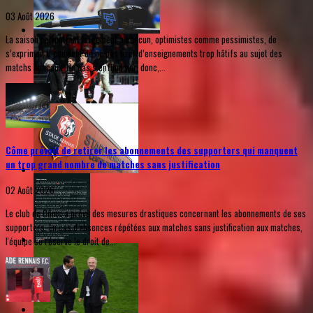
03 Août 2026
La saison permettant largement à chacun, optimistes comme pessimistes, de
s’exprimer, il convient de ne pas tirer d’enseignements trop hâtifs au sujet des
matchs amicaux. Ne pas s’enflammer, donc,...
Côme prévoit de retirer les abonnements des supporters qui manquent
un trop grand nombre de matches sans justification
02 Août 2026
Le club de Côme a prévu des mesures drastiques concernant les abonnements de ses
supporters. En cas d'absences répétées aux matches sans justification aux matches,
l'équipe se réserve le droit de...