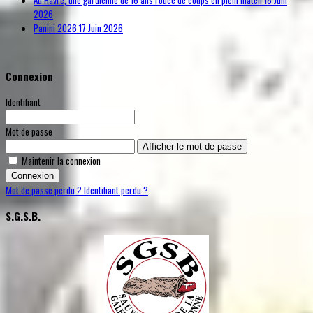
Au Havre, une gardienne de 16 ans rouée de coups en plein match
18 Juin
2026
Panini 2026
17 Juin 2026
Connexion
Identifiant
Mot de passe
Afficher le mot de passe
Maintenir la connexion
Connexion
Mot de passe perdu ?
Identifiant perdu ?
S.G.S.B.