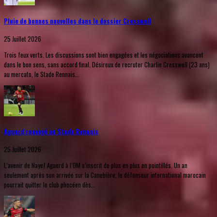
Pluie de bonnes nouvelles dans le dossier Cresswell
25 Juillet 2026
Trois feux verts. Les discussions sont bien engagées et les négociations avancent
dans le bon sens, sans accord final. Désireux de recruter Charlie Cresswell (23 ans)
au mercato, le Stade Rennais...
Aguerd renvoyé au Stade Rennais
25 Juillet 2026
L’avenir de Nayef Aguerd à l’OM s’inscrit de plus en plus en pointillés. Un an
seulement après son arrivée sur la Canebière, le défenseur international marocain
pourrait quitter le club phocéen dès...