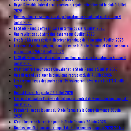
Bryan Reynolds, latéral droit américain, rejoint officiellement le club
9 Juillet
2026
Rennes démarre ses matchs de préparation en s’inclinant contre Caen
9
Juillet 2026
Le Stade Rennais offre un cadeau tombé du ciel
8 Juillet 2026
Une révélation sud africaine dans viseur
8 Juillet 2026
Frédéric Massara devient directeur technique de la Juventus
7 Juillet 2026
En raison d’un champignon, le match entre le Stade Rennais et Caen ne pourra
pas se tenir à Vitré
6 Juillet 2026
Le Stade Rennais perd sa place de meilleur centre de formation en France
6
Juillet 2026
C’est confirmé pour Lucas Chevalier et le Stade Rennais
5 Juillet 2026
On sait quand va signer la cinquième recrue estivale
4 Juillet 2026
Les revenus issus des paris sportifs reviendront désormais à la FFF
4 Juillet
2026
Qui est Eliezer Mayenda ?
4 Juillet 2026
Liverpool officialise l’arrivée du défenseur central de Rennes Jérémy Jacquet
1
Juillet 2026
Premier bilan des joueurs du Stade Rennais à la Coupe du monde
30 Juin
2026
C’est l’heure de la reprise pour le Stade Rennais
29 Juin 2026
Nicolas Lemaître, nouveau rempart du Stade rennais jusqu’en 2028
27 Juin