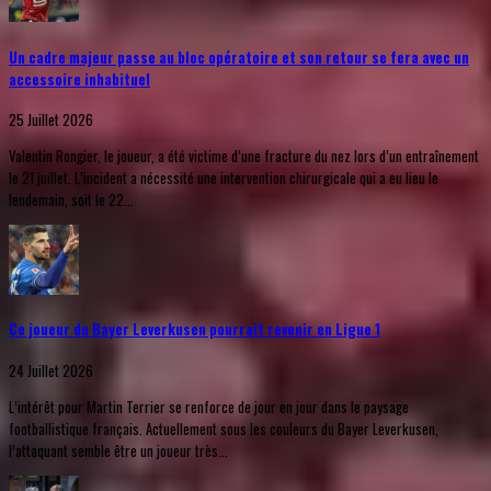
Un cadre majeur passe au bloc opératoire et son retour se fera avec un
accessoire inhabituel
25 Juillet 2026
Valentin Rongier, le joueur, a été victime d’une fracture du nez lors d’un entraînement
le 21 juillet. L’incident a nécessité une intervention chirurgicale qui a eu lieu le
lendemain, soit le 22...
Ce joueur du Bayer Leverkusen pourrait revenir en Ligue 1
24 Juillet 2026
L’intérêt pour Martin Terrier se renforce de jour en jour dans le paysage
footballistique français. Actuellement sous les couleurs du Bayer Leverkusen,
l’attaquant semble être un joueur très...