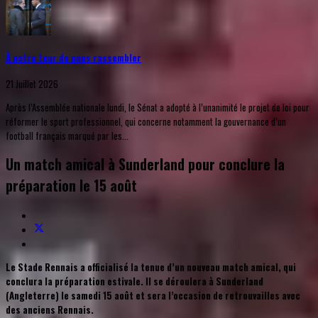
À notre tour de nous rassembler
21 Juillet 2026
Après l’Assemblée nationale lundi, le Sénat a adopté à l’unanimité le projet de loi pour
réformer le sport professionnel, qui concerne notamment la gouvernance d’un
football français marqué par les...
Un match amical à Sunderland pour conclure la
préparation le 15 août
Le Stade Rennais a officialisé la tenue d’un nouveau match amical, qui
conclura la préparation estivale. Il se déroulera à Sunderland
(Angleterre) le samedi 15 août et sera l’occasion de retrouvailles avec
des anciens Rennais.