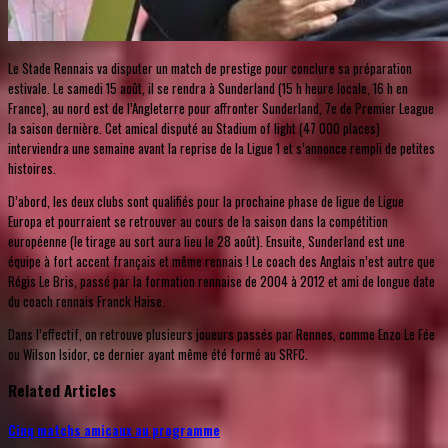
Le Stade Rennais va disputer un match de prestige pour conclure sa préparation
estivale. Le samedi 15 août, il se rendra à Sunderland (15 h heure locale, 16 h en
France), au nord est de l’Angleterre pour affronter Sunderland, 7e de Premier League
la saison dernière. Cet amical disputé au Stadium of light (47 000 places)
interviendra une semaine avant la reprise de la Ligue 1 et s’annonce rempli de petites
histoires.
D’abord, les deux clubs sont qualifiés pour la prochaine phase de ligue de Ligue
Europa et pourraient se retrouver au cours de la saison dans la compétition
européenne (le tirage au sort aura lieu le 28 août). Ensuite, Sunderland est une
équipe à fort accent français et même rennais ! Le coach des Anglais n’est autre que
Régis Le Bris, passé par la formation rennaise de 2004 à 2012 et ami de longue date
du coach rennais Franck Haise.
Dans l’effectif, on retrouve plusieurs joueurs passés par Rennes, comme Enzo Le Fée
ou Wilson Isidor, ce dernier ayant même été formé au SRFC.
Related Articles
Cinq matchs amicaux au programme