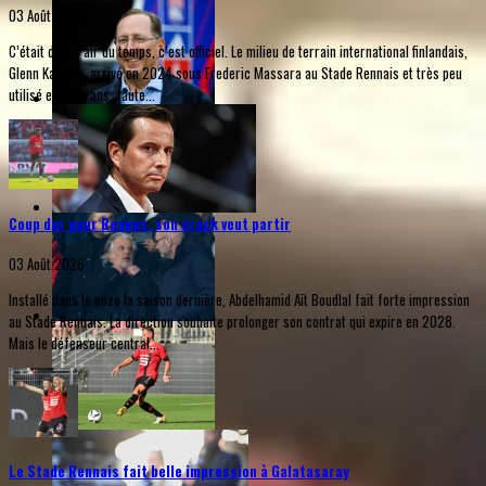
03 Août 2026
C’était dans l’air du temps, c’est officiel. Le milieu de terrain international finlandais,
Glenn Kamara, arrivé en 2024 sous Frederic Massara au Stade Rennais et très peu
utilisé en deux ans, faute...
Coup dur pour Rennes, son crack veut partir
03 Août 2026
Installé dans le onze la saison dernière, Abdelhamid Aït Boudlal fait forte impression
au Stade Rennais. La direction souhaite prolonger son contrat qui expire en 2028.
Mais le défenseur central...
Le Stade Rennais fait belle impression à Galatasaray