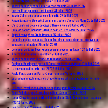
J'ai directement été motivé à venir
31 Juillet 2026
Accord pour le prêt de l'ailier Nordan Mukiele
31 Juillet 2026
Une tradition qui nous tient à cœur
31 Juillet 2026
Yassir Zabiri déjà poussé vers la sortie
29 Juillet 2026
Rayan Bamba va être prêté un an sans option d'achat au Mans
28 Juillet 2026
C’est confirmé pour ce protégé d’Haise à Nice
28 Juillet 2026
Pluie de bonnes nouvelles dans le dossier Cresswell
25 Juillet 2026
Aguerd renvoyé au Stade Rennais
25 Juillet 2026
Un cadre majeur passe au bloc opératoire et son retour se fera avec un
accessoire inhabituel
25 Juillet 2026
Ce joueur du Bayer Leverkusen pourrait revenir en Ligue 1
24 Juillet 2026
À notre tour de nous rassembler
21 Juillet 2026
Accord conclu pour l’arrivée de Cuiabano ?
21 Juillet 2026
Benjamin Bourigeaud quitte Al-Duhail mais reste au Qatar
19 Juillet 2026
Le nouveau maillot extérieur 26/27
17 Juillet 2026
Pablo Pagis signe au Paris FC pour cinq ans
15 Juillet 2026
Le prochain match amical du Stade Rennais diffusé gratuitement
14 Juillet
2026
Le Bayer Leverkusen a donné sa réponse pour Terrier
14 Juillet 2026
Breel Embolo expulsé lors d’Argentine - Suisse
12 Juillet 2026
Lucas Chevalier aurait refusé l’approche du Stade Rennais pour rester au
PSG
12 Juillet 2026
Des départs et 2 arrivées
11 Juillet 2026