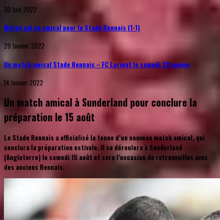
30 Juin 2022
Match nul en amical pour le Stade Rennais (1-1)
29 Janvier 2022
Un match amical Stade Rennais – FC Lorient le samedi 29 janvier
14 Janvier 2022
Un match amical à Sunderland pour conclure la
préparation le 15 août
Le Stade Rennais a officialisé la tenue d’un nouveau match amical, qui
conclura la préparation estivale. Il se déroulera à Sunderland
(Angleterre) le samedi 15 août et sera l’occasion de retrouvailles avec
des anciens Rennais.