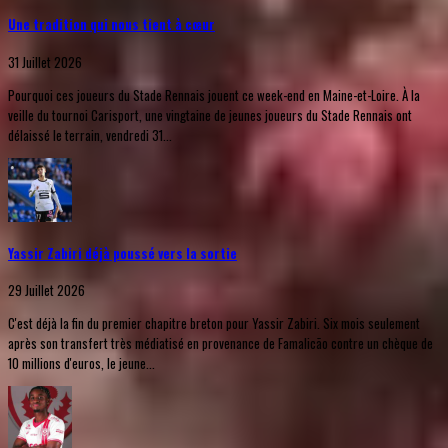
Une tradition qui nous tient à cœur
31 Juillet 2026
Pourquoi ces joueurs du Stade Rennais jouent ce week-end en Maine-et-Loire. À la
veille du tournoi Carisport, une vingtaine de jeunes joueurs du Stade Rennais ont
délaissé le terrain, vendredi 31...
Yassir Zabiri déjà poussé vers la sortie
29 Juillet 2026
C'est déjà la fin du premier chapitre breton pour Yassir Zabiri. Six mois seulement
après son transfert très médiatisé en provenance de Famalicão contre un chèque de
10 millions d'euros, le jeune...