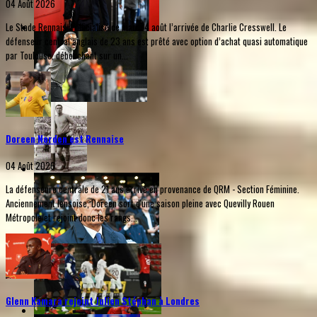
04 Août 2026
Le Stade Rennais a officialisé ce mardi 4 août l’arrivée de Charlie Cresswell. Le
défenseur central anglais de 23 ans est prêté avec option d’achat quasi automatique
par Toulouse, débouchant sur un...
Doreen Norden est Rennaise
04 Août 2026
La défenseure centrale de 21 ans arrive en provenance de QRM - Section Féminine.
Anciennement lensoise, Doreen sort d'une saison pleine avec Quevilly Rouen
Métropole et rejoint donc les rangs...
Glenn Kamara rejoint Julien Stéphan à Londres