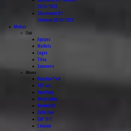
2026/2027
Classement D3
Féminine 2026/2027
Medias
Club
Equipes
Maillots
Logos
Tifos
Souvenirs
Albums
Roazhon Park
120 ans
Yann Levy
Merci Julien
Années 60
Côté Cour
CdF 1971
L'équipe