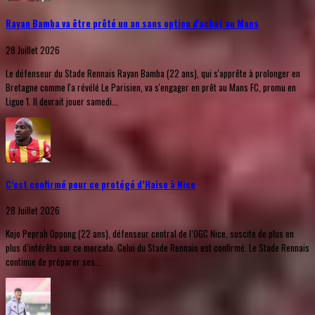
Rayan Bamba va être prêté un an sans option d'achat au Mans
28 Juillet 2026
Le défenseur du Stade Rennais Rayan Bamba (22 ans), qui s'apprête à prolonger en
Bretagne comme l'a révélé Le Parisien, va s'engager en prêt au Mans FC, promu en
Ligue 1. Il devrait jouer samedi...
C’est confirmé pour ce protégé d’Haise à Nice
28 Juillet 2026
Kojo Peprah Oppong (22 ans), défenseur central de l’OGC Nice, suscite de plus en
plus d’intérêts sur ce mercato. Celui du Stade Rennais est confirmé. Le Stade Rennais
continue de préparer ses...