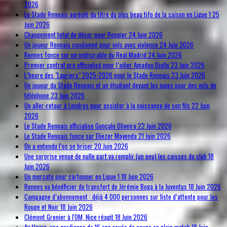
2026
Le Stade Rennais auréolé du titre du plus beau tifo de la saison en Ligue 1
25
Juin 2026
Changement total de décor pour Rongier
24 Juin 2026
Un joueur Rennais condamné pour vols avec violence
24 Juin 2026
Rennes fonce sur un indésirable du Real Madrid
24 Juin 2026
Premier contrat pro officialisé pour l’ailier Amadou Diallo
23 Juin 2026
L’heure des "Lauriers" 2025-2026 pour le Stade Rennais
23 Juin 2026
Un joueur du Stade Rennais et un étudiant devant les juges pour des vols de
téléphone
23 Juin 2026
Un aller-retour à Londres pour assister à la naissance de son fils
22 Juin
2026
Le Stade Rennais officialise Gonçalo Oliveira
22 Juin 2026
Le Stade Rennais fonce sur Eliezer Mayenda
21 Juin 2026
On a entendu l’os se briser
20 Juin 2026
Une surprise venue de nulle part va remplir (un peu) les caisses du club
18
Juin 2026
Un mercato pour cartonner en Ligue 1
18 Juin 2026
Rennes va bénéficier du transfert de Jérémie Boga à la Juventus
18 Juin 2026
Campagne d’abonnement : déjà 4 000 personnes sur liste d’attente pour les
Rouge et Noir
18 Juin 2026
Clément Grenier à l'OM, Nice réagit
18 Juin 2026