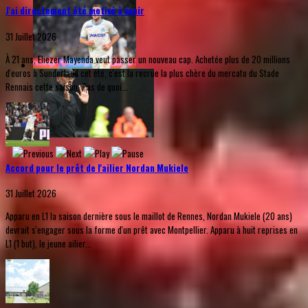
J'ai directement été motivé à venir
31 Juillet 2026
À 21 ans, Eliezer Mayenda veut passer un nouveau cap. Achetée plus de 20 millions
d'euros à Sunderland cet été, c'est la recrue la plus chère du mercato du Stade
Rennais cette saison. Pas de quoi...
Accord pour le prêt de l'ailier Nordan Mukiele
31 Juillet 2026
Apparu en L1 la saison dernière sous le maillot de Rennes, Nordan Mukiele (20 ans)
devrait s'engager sous la forme d'un prêt avec Montpellier. Apparu à huit reprises en
L1 (1 but), le jeune ailier...