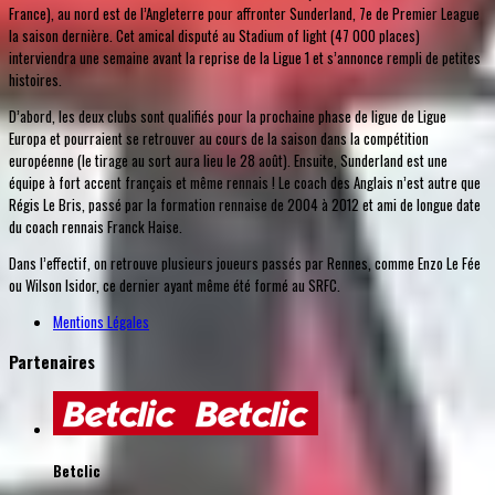
France), au nord est de l’Angleterre pour affronter Sunderland, 7e de Premier League
la saison dernière. Cet amical disputé au Stadium of light (47 000 places)
interviendra une semaine avant la reprise de la Ligue 1 et s’annonce rempli de petites
histoires.
D’abord, les deux clubs sont qualifiés pour la prochaine phase de ligue de Ligue
Europa et pourraient se retrouver au cours de la saison dans la compétition
européenne (le tirage au sort aura lieu le 28 août). Ensuite, Sunderland est une
équipe à fort accent français et même rennais ! Le coach des Anglais n’est autre que
Régis Le Bris, passé par la formation rennaise de 2004 à 2012 et ami de longue date
du coach rennais Franck Haise.
Dans l’effectif, on retrouve plusieurs joueurs passés par Rennes, comme Enzo Le Fée
ou Wilson Isidor, ce dernier ayant même été formé au SRFC.
Mentions Légales
Partenaires
Betclic