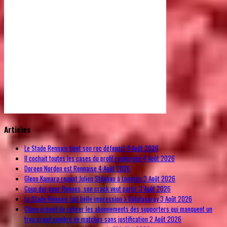
© Free
Joomla! 3 Modules
- by
VinaGecko.com
Articles
Le Stade Rennais tient son roc défensif
4 Août 2026
Il cochait toutes les cases du profil recherché
4 Août 2026
Doreen Norden est Rennaise
4 Août 2026
Glenn Kamara rejoint Julien Stéphan à Londres
3 Août 2026
Coup dur pour Rennes, son crack veut partir
3 Août 2026
Le Stade Rennais fait belle impression à Galatasaray
3 Août 2026
Côme prévoit de retirer les abonnements des supporters qui manquent un
trop grand nombre de matches sans justification
2 Août 2026