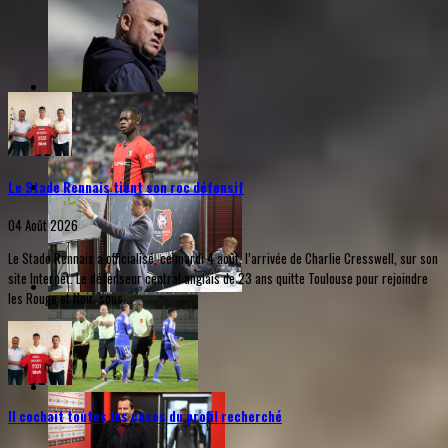
Le Stade Rennais tient son roc défensif
04 Août 2026
Le Stade Rennais a officialisé, ce mardi 4 août, l’arrivée de Charlie Cresswell, sur son
site Internet. Le défenseur central anglais de 23 ans quitte Toulouse pour rejoindre
les Rouge et Noir, sous...
Il cochait toutes les cases du profil recherché