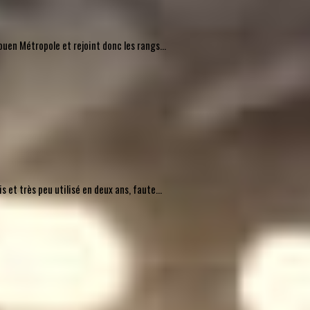
uen Métropole et rejoint donc les rangs...
 et très peu utilisé en deux ans, faute...