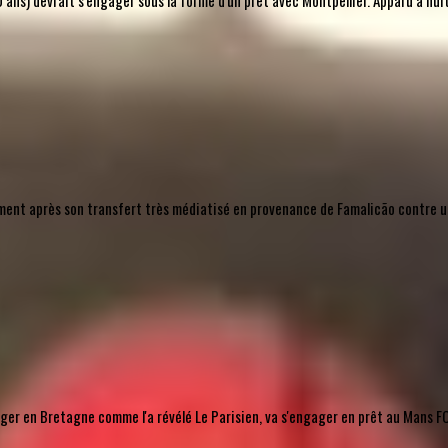
ns) devrait s'engager sous la forme d'un prêt avec Montpellier. Apparu à huit rep
lement après son transfert très médiatisé en provenance de Famalicão contre un 
r en Bretagne comme l'a révélé Le Parisien, va s'engager en prêt au Mans FC, 