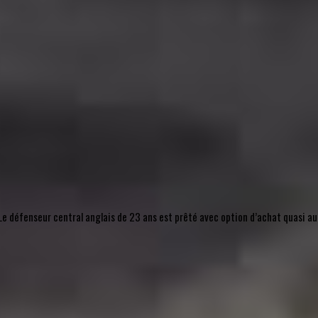
l. Le défenseur central anglais de 23 ans est prêté avec option d’achat quasi 