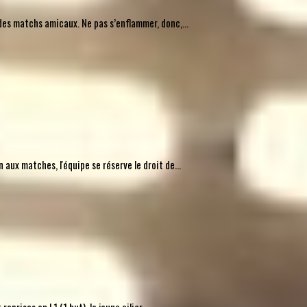
des matchs amicaux. Ne pas s’enflammer, donc,...
ux matches, l'équipe se réserve le droit de...