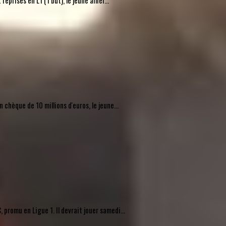
rises en L1 (1 but), le jeune ailier...
chèque de 10 millions d'euros, le jeune...
promu en Ligue 1. Il devrait jouer samedi...