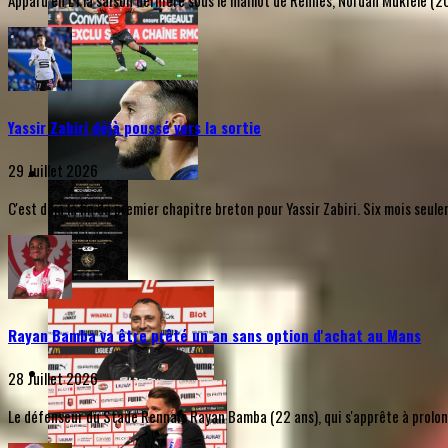
Apparu en L1 la saison dernière sous le maillot de Rennes, Nordan Mukiele (20 a
Yassir Zabiri déjà poussé vers la sortie
29 Juillet 2026
C'est déjà la fin du premier chapitre breton pour Yassir Zabiri. Six mois seu
Rayan Bamba va être prêté un an sans option d'achat au Mans
28 Juillet 2026
Le défenseur du Stade Rennais Rayan Bamba (22 ans), qui s'apprête à prolonge