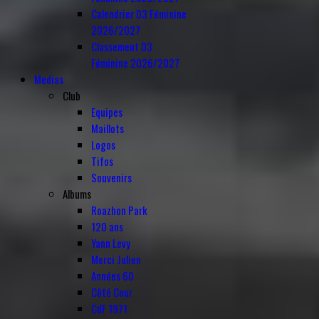
Calendrier D3 Féminine
2026/2027
Classement D3
Féminine 2026/2027
Medias
Club
Equipes
Maillots
Logos
Tifos
Souvenirs
Albums
Roazhon Park
120 ans
Yann Levy
Merci Julien
Années 60
Côté Cour
CdF 1971