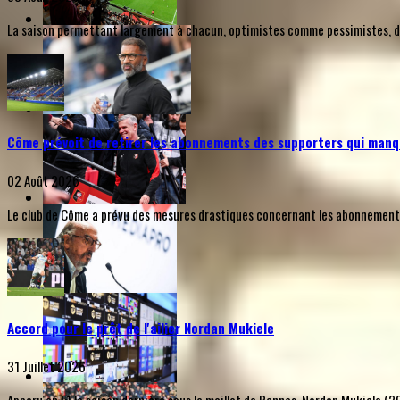
La saison permettant largement à chacun, optimistes comme pessimistes, de s
Côme prévoit de retirer les abonnements des supporters qui manq
02 Août 2026
Le club de Côme a prévu des mesures drastiques concernant les abonnements d
Accord pour le prêt de l'ailier Nordan Mukiele
31 Juillet 2026