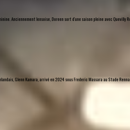
nine. Anciennement lensoise, Doreen sort d'une saison pleine avec Quevilly Ro
l finlandais, Glenn Kamara, arrivé en 2024 sous Frederic Massara au Stade Rennais