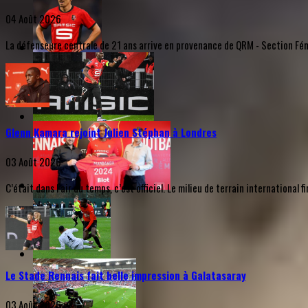
04 Août 2026
La défenseure centrale de 21 ans arrive en provenance de QRM - Section Fémi
Glenn Kamara rejoint Julien Stéphan à Londres
03 Août 2026
C’était dans l’air du temps, c’est officiel. Le milieu de terrain internationa
Le Stade Rennais fait belle impression à Galatasaray
03 Août 2026