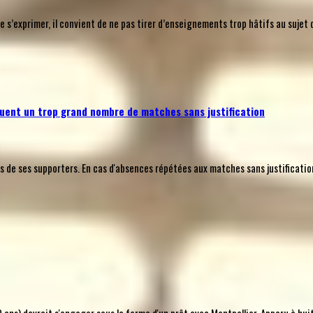
’exprimer, il convient de ne pas tirer d’enseignements trop hâtifs au sujet 
uent un trop grand nombre de matches sans justification
e ses supporters. En cas d'absences répétées aux matches sans justification a