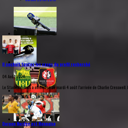
Il cochait toutes les cases du profil recherché
04 Août 2026
Le Stade Rennais a officialisé ce mardi 4 août l’arrivée de Charlie Cresswel
Doreen Norden est Rennaise