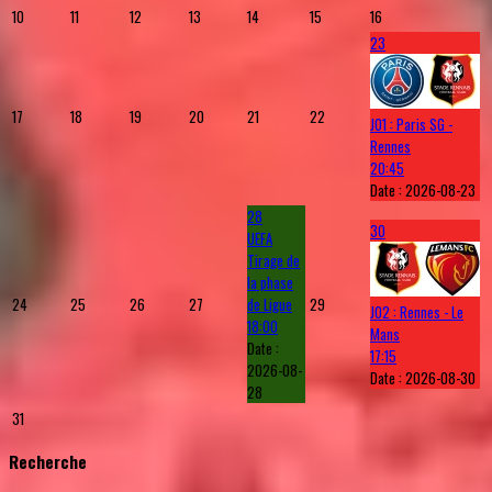
10
11
12
13
14
15
16
23
17
18
19
20
21
22
J01 : Paris SG -
Rennes
20:45
Date :
2026-08-23
28
30
UEFA
Tirage de
la phase
24
25
26
27
de Ligue
29
J02 : Rennes - Le
18:00
Mans
Date :
17:15
2026-08-
Date :
2026-08-30
28
31
Recherche