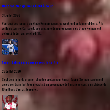
Une tradition qui nous tient à cœur
31 Juillet 2026
Pourquoi ces joueurs du Stade Rennais jouent ce week-end en Maine-et-Loire. À la
veille du tournoi Carisport, une vingtaine de jeunes joueurs du Stade Rennais ont
délaissé le terrain, vendredi 31...
Yassir Zabiri déjà poussé vers la sortie
29 Juillet 2026
C'est déjà la fin du premier chapitre breton pour Yassir Zabiri. Six mois seulement
après son transfert très médiatisé en provenance de Famalicão contre un chèque de
10 millions d'euros, le jeune...