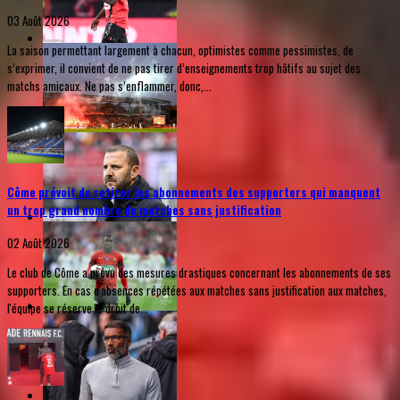
03 Août 2026
La saison permettant largement à chacun, optimistes comme pessimistes, de
s’exprimer, il convient de ne pas tirer d’enseignements trop hâtifs au sujet des
matchs amicaux. Ne pas s’enflammer, donc,...
Côme prévoit de retirer les abonnements des supporters qui manquent
un trop grand nombre de matches sans justification
02 Août 2026
Le club de Côme a prévu des mesures drastiques concernant les abonnements de ses
supporters. En cas d'absences répétées aux matches sans justification aux matches,
l'équipe se réserve le droit de...