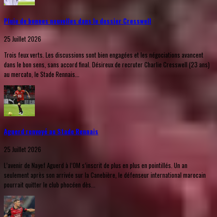
Pluie de bonnes nouvelles dans le dossier Cresswell
25 Juillet 2026
Trois feux verts. Les discussions sont bien engagées et les négociations avancent
dans le bon sens, sans accord final. Désireux de recruter Charlie Cresswell (23 ans)
au mercato, le Stade Rennais...
Aguerd renvoyé au Stade Rennais
25 Juillet 2026
L’avenir de Nayef Aguerd à l’OM s’inscrit de plus en plus en pointillés. Un an
seulement après son arrivée sur la Canebière, le défenseur international marocain
pourrait quitter le club phocéen dès...