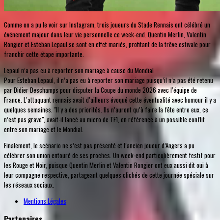
Comme on a pu le voir sur Instagram, trois joueurs du Stade Rennais ont célébré un
événement majeur dans leur vie personnelle ce week-end. Quentin Merlin, Valentin
Rongier et Esteban Lepaul se sont en effet mariés, profitant de la trêve estivale pour
franchir cette étape importante.
Lepaul n’a pas eu à reporter son mariage à cause du Mondial
Pour Esteban Lepaul, il n’a pas eu à reporter son mariage puisqu’il n’a pas été retenu
par Didier Deschamps pour disputer la Coupe du monde 2026 avec l’équipe de
France. L’attaquant rennais avait d’ailleurs évoqué cette éventualité avec humour il y a
quelques semaines. "Il y a des priorités. Ils n’auront qu’à faire la fête entre eux, ce
n’est pas grave", avait-il lancé au micro de TF1, en référence à un possible conflit
entre son mariage et le Mondial.
Finalement, le scénario ne s’est pas présenté et l’ancien joueur d’Angers a pu
célébrer son union entouré de ses proches. Un week-end particulièrement festif pour
les Rouge et Noir, puisque Quentin Merlin et Valentin Rongier ont eux aussi dit oui à
leur compagne respective, partageant quelques clichés de cette journée spéciale sur
les réseaux sociaux.
Mentions Légales
Partenaires