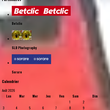
Betclic
SLB Photography
Sorare
Calendrier
Août 2026
Lun
Mar
Mer
Jeu
Ven
Sam
Dim
1
2
3
4
5
6
7
8
9