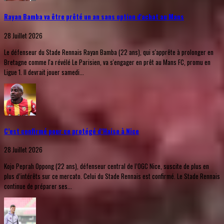
Rayan Bamba va être prêté un an sans option d'achat au Mans
28 Juillet 2026
Le défenseur du Stade Rennais Rayan Bamba (22 ans), qui s'apprête à prolonger en
Bretagne comme l'a révélé Le Parisien, va s'engager en prêt au Mans FC, promu en
Ligue 1. Il devrait jouer samedi...
C’est confirmé pour ce protégé d’Haise à Nice
28 Juillet 2026
Kojo Peprah Oppong (22 ans), défenseur central de l’OGC Nice, suscite de plus en
plus d’intérêts sur ce mercato. Celui du Stade Rennais est confirmé. Le Stade Rennais
continue de préparer ses...