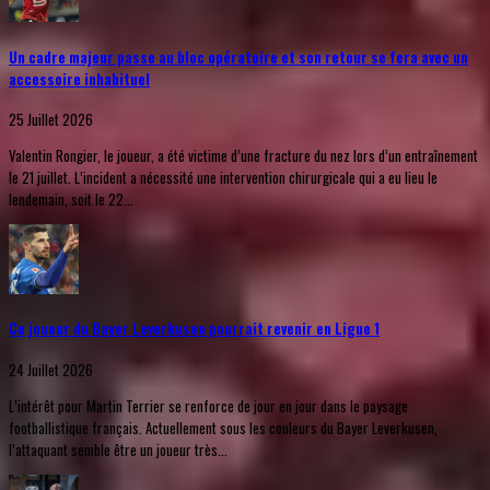
Un cadre majeur passe au bloc opératoire et son retour se fera avec un
accessoire inhabituel
25 Juillet 2026
Valentin Rongier, le joueur, a été victime d’une fracture du nez lors d’un entraînement
le 21 juillet. L’incident a nécessité une intervention chirurgicale qui a eu lieu le
lendemain, soit le 22...
Ce joueur du Bayer Leverkusen pourrait revenir en Ligue 1
24 Juillet 2026
L’intérêt pour Martin Terrier se renforce de jour en jour dans le paysage
footballistique français. Actuellement sous les couleurs du Bayer Leverkusen,
l’attaquant semble être un joueur très...