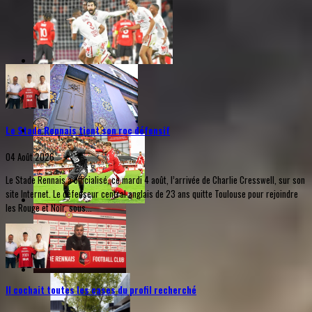
Le Stade Rennais tient son roc défensif
04 Août 2026
Le Stade Rennais a officialisé, ce mardi 4 août, l’arrivée de Charlie Cresswell, sur son
site Internet. Le défenseur central anglais de 23 ans quitte Toulouse pour rejoindre
les Rouge et Noir, sous...
Il cochait toutes les cases du profil recherché