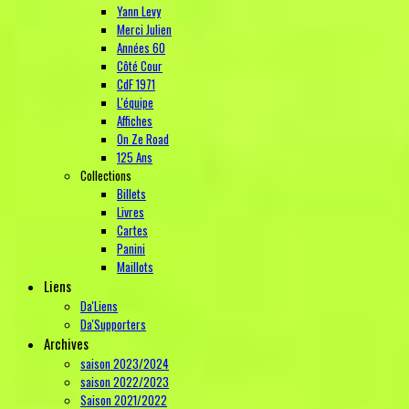
Yann Levy
Merci Julien
Années 60
Côté Cour
CdF 1971
L'équipe
Affiches
On Ze Road
125 Ans
Collections
Billets
Livres
Cartes
Panini
Maillots
Liens
Da'Liens
Da'Supporters
Archives
saison 2023/2024
saison 2022/2023
Saison 2021/2022