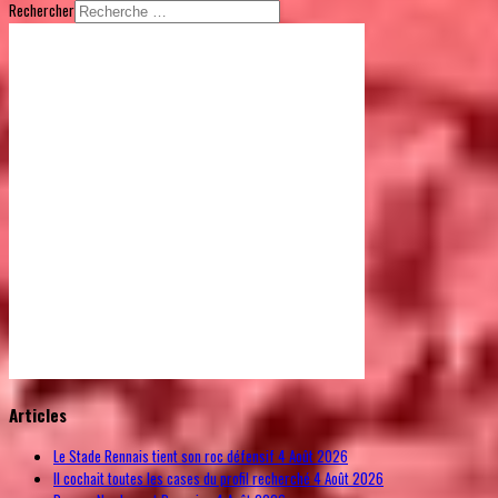
Rechercher
© Free
Joomla! 3 Modules
- by
VinaGecko.com
Articles
Le Stade Rennais tient son roc défensif
4 Août 2026
Il cochait toutes les cases du profil recherché
4 Août 2026