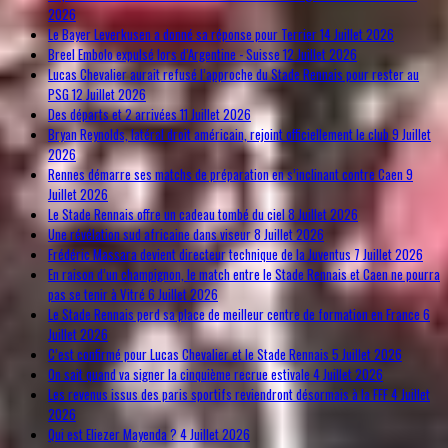
2026
Le Bayer Leverkusen a donné sa réponse pour Terrier
14 Juillet 2026
Breel Embolo expulsé lors d’Argentine - Suisse
12 Juillet 2026
Lucas Chevalier aurait refusé l’approche du Stade Rennais pour rester au
PSG
12 Juillet 2026
Des départs et 2 arrivées
11 Juillet 2026
Bryan Reynolds, latéral droit américain, rejoint officiellement le club
9 Juillet
2026
Rennes démarre ses matchs de préparation en s’inclinant contre Caen
9
Juillet 2026
Le Stade Rennais offre un cadeau tombé du ciel
8 Juillet 2026
Une révélation sud africaine dans viseur
8 Juillet 2026
Frédéric Massara devient directeur technique de la Juventus
7 Juillet 2026
En raison d’un champignon, le match entre le Stade Rennais et Caen ne pourra
pas se tenir à Vitré
6 Juillet 2026
Le Stade Rennais perd sa place de meilleur centre de formation en France
6
Juillet 2026
C’est confirmé pour Lucas Chevalier et le Stade Rennais
5 Juillet 2026
On sait quand va signer la cinquième recrue estivale
4 Juillet 2026
Les revenus issus des paris sportifs reviendront désormais à la FFF
4 Juillet
2026
Qui est Eliezer Mayenda ?
4 Juillet 2026