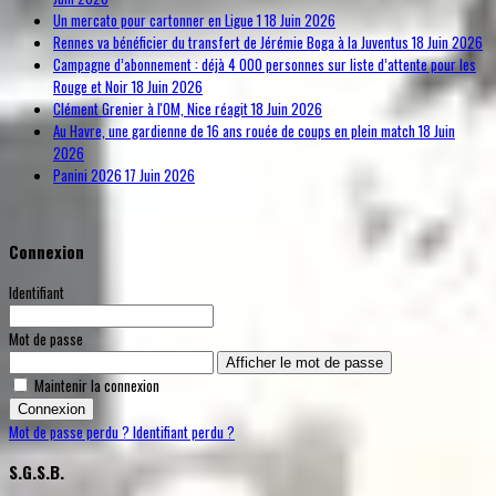
Un mercato pour cartonner en Ligue 1
18 Juin 2026
Rennes va bénéficier du transfert de Jérémie Boga à la Juventus
18 Juin 2026
Campagne d’abonnement : déjà 4 000 personnes sur liste d’attente pour les
Rouge et Noir
18 Juin 2026
Clément Grenier à l'OM, Nice réagit
18 Juin 2026
Au Havre, une gardienne de 16 ans rouée de coups en plein match
18 Juin
2026
Panini 2026
17 Juin 2026
Connexion
Identifiant
Mot de passe
Afficher le mot de passe
Maintenir la connexion
Connexion
Mot de passe perdu ?
Identifiant perdu ?
S.G.S.B.