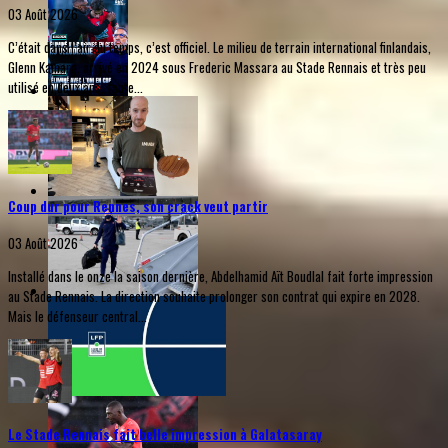
03 Août 2026
C’était dans l’air du temps, c’est officiel. Le milieu de terrain international finlandais,
Glenn Kamara, arrivé en 2024 sous Frederic Massara au Stade Rennais et très peu
utilisé en deux ans, faute...
Coup dur pour Rennes, son crack veut partir
03 Août 2026
Installé dans le onze la saison dernière, Abdelhamid Aït Boudlal fait forte impression
au Stade Rennais. La direction souhaite prolonger son contrat qui expire en 2028.
Mais le défenseur central...
Le Stade Rennais fait belle impression à Galatasaray