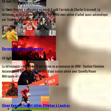
04 Août 2026
Le Stade Rennais a officialisé ce mardi 4 août l’arrivée de Charlie Cresswell. Le
défenseur central anglais de 23 ans est prêté avec option d’achat quasi automatique
par Toulouse, débouchant sur un...
Doreen Norden est Rennaise
04 Août 2026
La défenseure centrale de 21 ans arrive en provenance de QRM - Section Féminine.
Anciennement lensoise, Doreen sort d'une saison pleine avec Quevilly Rouen
Métropole et rejoint donc les rangs...
Glenn Kamara rejoint Julien Stéphan à Londres