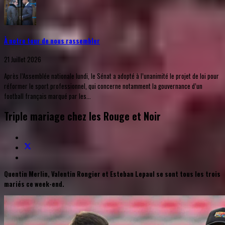
À notre tour de nous rassembler
21 Juillet 2026
Après l’Assemblée nationale lundi, le Sénat a adopté à l’unanimité le projet de loi pour
réformer le sport professionnel, qui concerne notamment la gouvernance d’un
football français marqué par les...
Triple mariage chez les Rouge et Noir
Quentin Merlin, Valentin Rongier et Esteban Lepaul se sont tous les trois
mariés ce week-end.