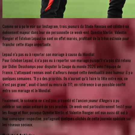
Comme on a pu le voir sur Instagram, trois joueurs du Stade Rennais ont célébré un
événement majeur dans leur vie personnelle ce week-end. Quentin Merlin, Valentin
Rongier et Esteban Lepaul se sont en effet mariés, profitant de la trêve estivale pour
franchir cette étape importante.
Lepaul n’a pas eu à reporter son mariage à cause du Mondial
Pour Esteban Lepaul, il n’a pas eu à reporter son mariage puisqu’il n’a pas été retenu
par Didier Deschamps pour disputer la Coupe du monde 2026 avec l’équipe de
France. L’attaquant rennais avait d’ailleurs évoqué cette éventualité avec humour il y a
quelques semaines. "Il y a des priorités. Ils n’auront qu’à faire la fête entre eux, ce
n’est pas grave", avait-il lancé au micro de TF1, en référence à un possible conflit
entre son mariage et le Mondial.
Finalement, le scénario ne s’est pas présenté et l’ancien joueur d’Angers a pu
célébrer son union entouré de ses proches. Un week-end particulièrement festif pour
les Rouge et Noir, puisque Quentin Merlin et Valentin Rongier ont eux aussi dit oui à
leur compagne respective, partageant quelques clichés de cette journée spéciale sur
les réseaux sociaux.