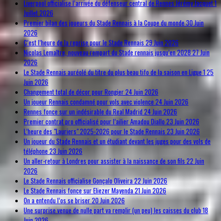
Liverpool officialise l’arrivée du défenseur central de Rennes Jérémy Jacquet
1
Juillet 2026
Premier bilan des joueurs du Stade Rennais à la Coupe du monde
30 Juin
2026
C’est l’heure de la reprise pour le Stade Rennais
29 Juin 2026
Nicolas Lemaître, nouveau rempart du Stade rennais jusqu’en 2028
27 Juin
2026
Le Stade Rennais auréolé du titre du plus beau tifo de la saison en Ligue 1
25
Juin 2026
Changement total de décor pour Rongier
24 Juin 2026
Un joueur Rennais condamné pour vols avec violence
24 Juin 2026
Rennes fonce sur un indésirable du Real Madrid
24 Juin 2026
Premier contrat pro officialisé pour l’ailier Amadou Diallo
23 Juin 2026
L’heure des "Lauriers" 2025-2026 pour le Stade Rennais
23 Juin 2026
Un joueur du Stade Rennais et un étudiant devant les juges pour des vols de
téléphone
23 Juin 2026
Un aller-retour à Londres pour assister à la naissance de son fils
22 Juin
2026
Le Stade Rennais officialise Gonçalo Oliveira
22 Juin 2026
Le Stade Rennais fonce sur Eliezer Mayenda
21 Juin 2026
On a entendu l’os se briser
20 Juin 2026
Une surprise venue de nulle part va remplir (un peu) les caisses du club
18
Juin 2026