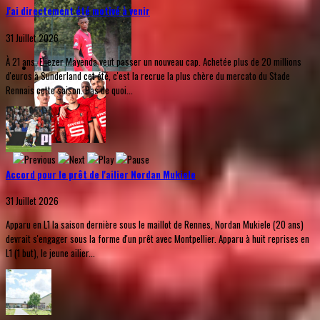
J'ai directement été motivé à venir
31 Juillet 2026
À 21 ans, Eliezer Mayenda veut passer un nouveau cap. Achetée plus de 20 millions
d'euros à Sunderland cet été, c'est la recrue la plus chère du mercato du Stade
Rennais cette saison. Pas de quoi...
Accord pour le prêt de l'ailier Nordan Mukiele
31 Juillet 2026
Apparu en L1 la saison dernière sous le maillot de Rennes, Nordan Mukiele (20 ans)
devrait s'engager sous la forme d'un prêt avec Montpellier. Apparu à huit reprises en
L1 (1 but), le jeune ailier...