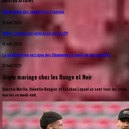
Related Articles
Géographie des supporters Français
19 Août 2020
Olivier Létang pas intéressé par la LFP
18 Août 2020
La qualification en Ligue des Champions promet un mercato XXL
13 Août 2020
Triple mariage chez les Rouge et Noir
Quentin Merlin, Valentin Rongier et Esteban Lepaul se sont tous les trois
mariés ce week-end.