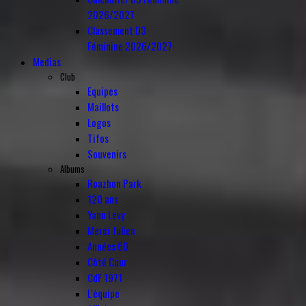
2026/2027
Classement D3
Féminine 2026/2027
Medias
Club
Equipes
Maillots
Logos
Tifos
Souvenirs
Albums
Roazhon Park
120 ans
Yann Levy
Merci Julien
Années 60
Côté Cour
CdF 1971
L'équipe