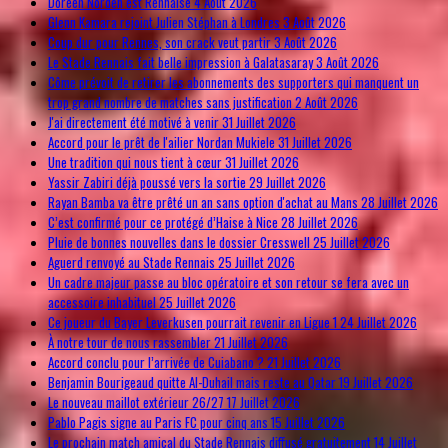
Doreen Norden est Rennaise
4 Août 2026
Glenn Kamara rejoint Julien Stéphan à Londres
3 Août 2026
Coup dur pour Rennes, son crack veut partir
3 Août 2026
Le Stade Rennais fait belle impression à Galatasaray
3 Août 2026
Côme prévoit de retirer les abonnements des supporters qui manquent un
trop grand nombre de matches sans justification
2 Août 2026
J'ai directement été motivé à venir
31 Juillet 2026
Accord pour le prêt de l'ailier Nordan Mukiele
31 Juillet 2026
Une tradition qui nous tient à cœur
31 Juillet 2026
Yassir Zabiri déjà poussé vers la sortie
29 Juillet 2026
Rayan Bamba va être prêté un an sans option d'achat au Mans
28 Juillet 2026
C’est confirmé pour ce protégé d’Haise à Nice
28 Juillet 2026
Pluie de bonnes nouvelles dans le dossier Cresswell
25 Juillet 2026
Aguerd renvoyé au Stade Rennais
25 Juillet 2026
Un cadre majeur passe au bloc opératoire et son retour se fera avec un
accessoire inhabituel
25 Juillet 2026
Ce joueur du Bayer Leverkusen pourrait revenir en Ligue 1
24 Juillet 2026
À notre tour de nous rassembler
21 Juillet 2026
Accord conclu pour l’arrivée de Cuiabano ?
21 Juillet 2026
Benjamin Bourigeaud quitte Al-Duhail mais reste au Qatar
19 Juillet 2026
Le nouveau maillot extérieur 26/27
17 Juillet 2026
Pablo Pagis signe au Paris FC pour cinq ans
15 Juillet 2026
Le prochain match amical du Stade Rennais diffusé gratuitement
14 Juillet