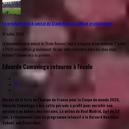
Le prochain match amical du Stade Rennais diffusé gratuitement
14 Juillet 2026
Le deuxième match amical du Stade Rennais face à Guingamp prévu vendredi 17 juillet
à 17h30 sera diffusé gratuitement. Où voir cette rencontre entre les deux clubs
bretons? Comme lors du premier...
Eduardo Camavinga retourne à l'école
Absent de la liste de l’équipe de France pour la Coupe du monde 2026,
Eduardo Camavinga a mis cette période à profit pour enrichir son
parcours en dehors des terrains. Le milieu du Real Madrid, âgé de 23
ans, a récemment suivi un programme intensif à la Harvard Business
School, aux États-Unis.