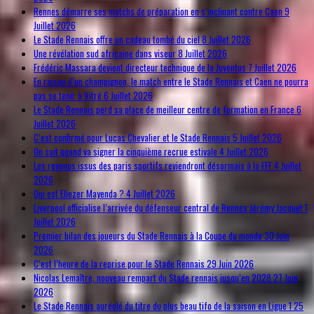
Rennes démarre ses matchs de préparation en s’inclinant contre Caen
9
Juillet 2026
Le Stade Rennais offre un cadeau tombé du ciel
8 Juillet 2026
Une révélation sud africaine dans viseur
8 Juillet 2026
Frédéric Massara devient directeur technique de la Juventus
7 Juillet 2026
En raison d’un champignon, le match entre le Stade Rennais et Caen ne pourra
pas se tenir à Vitré
6 Juillet 2026
Le Stade Rennais perd sa place de meilleur centre de formation en France
6
Juillet 2026
C’est confirmé pour Lucas Chevalier et le Stade Rennais
5 Juillet 2026
On sait quand va signer la cinquième recrue estivale
4 Juillet 2026
Les revenus issus des paris sportifs reviendront désormais à la FFF
4 Juillet
2026
Qui est Eliezer Mayenda ?
4 Juillet 2026
Liverpool officialise l’arrivée du défenseur central de Rennes Jérémy Jacquet
1
Juillet 2026
Premier bilan des joueurs du Stade Rennais à la Coupe du monde
30 Juin
2026
C’est l’heure de la reprise pour le Stade Rennais
29 Juin 2026
Nicolas Lemaître, nouveau rempart du Stade rennais jusqu’en 2028
27 Juin
2026
Le Stade Rennais auréolé du titre du plus beau tifo de la saison en Ligue 1
25