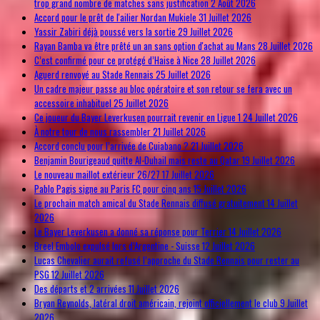
trop grand nombre de matches sans justification
2 Août 2026
Accord pour le prêt de l'ailier Nordan Mukiele
31 Juillet 2026
Yassir Zabiri déjà poussé vers la sortie
29 Juillet 2026
Rayan Bamba va être prêté un an sans option d'achat au Mans
28 Juillet 2026
C’est confirmé pour ce protégé d’Haise à Nice
28 Juillet 2026
Aguerd renvoyé au Stade Rennais
25 Juillet 2026
Un cadre majeur passe au bloc opératoire et son retour se fera avec un
accessoire inhabituel
25 Juillet 2026
Ce joueur du Bayer Leverkusen pourrait revenir en Ligue 1
24 Juillet 2026
À notre tour de nous rassembler
21 Juillet 2026
Accord conclu pour l’arrivée de Cuiabano ?
21 Juillet 2026
Benjamin Bourigeaud quitte Al-Duhail mais reste au Qatar
19 Juillet 2026
Le nouveau maillot extérieur 26/27
17 Juillet 2026
Pablo Pagis signe au Paris FC pour cinq ans
15 Juillet 2026
Le prochain match amical du Stade Rennais diffusé gratuitement
14 Juillet
2026
Le Bayer Leverkusen a donné sa réponse pour Terrier
14 Juillet 2026
Breel Embolo expulsé lors d’Argentine - Suisse
12 Juillet 2026
Lucas Chevalier aurait refusé l’approche du Stade Rennais pour rester au
PSG
12 Juillet 2026
Des départs et 2 arrivées
11 Juillet 2026
Bryan Reynolds, latéral droit américain, rejoint officiellement le club
9 Juillet
2026