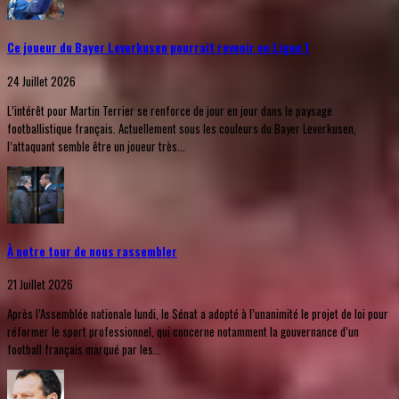
Ce joueur du Bayer Leverkusen pourrait revenir en Ligue 1
24 Juillet 2026
L’intérêt pour Martin Terrier se renforce de jour en jour dans le paysage
footballistique français. Actuellement sous les couleurs du Bayer Leverkusen,
l’attaquant semble être un joueur très...
À notre tour de nous rassembler
21 Juillet 2026
Après l’Assemblée nationale lundi, le Sénat a adopté à l’unanimité le projet de loi pour
réformer le sport professionnel, qui concerne notamment la gouvernance d’un
football français marqué par les...