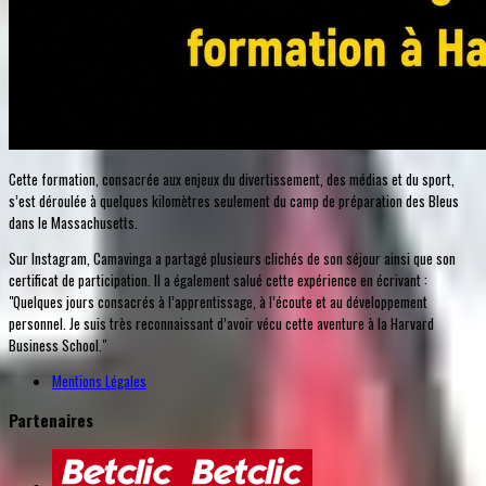
Cette formation, consacrée aux enjeux du divertissement, des médias et du sport,
s’est déroulée à quelques kilomètres seulement du camp de préparation des Bleus
dans le Massachusetts.
Sur Instagram, Camavinga a partagé plusieurs clichés de son séjour ainsi que son
certificat de participation. Il a également salué cette expérience en écrivant :
"Quelques jours consacrés à l’apprentissage, à l’écoute et au développement
personnel. Je suis très reconnaissant d’avoir vécu cette aventure à la Harvard
Business School."
Mentions Légales
Partenaires