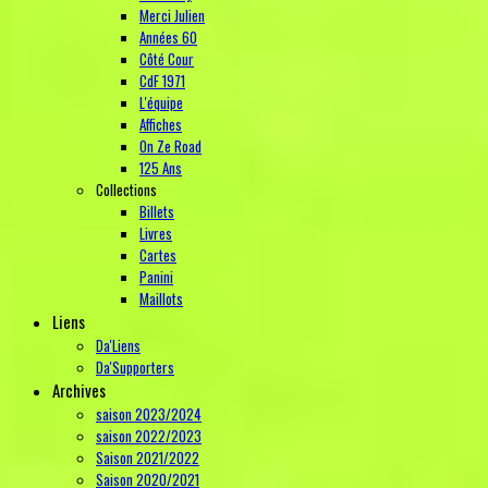
Merci Julien
Années 60
Côté Cour
CdF 1971
L'équipe
Affiches
On Ze Road
125 Ans
Collections
Billets
Livres
Cartes
Panini
Maillots
Liens
Da'Liens
Da'Supporters
Archives
saison 2023/2024
saison 2022/2023
Saison 2021/2022
Saison 2020/2021