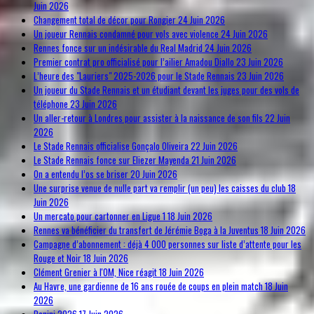
Juin 2026
Changement total de décor pour Rongier
24 Juin 2026
Un joueur Rennais condamné pour vols avec violence
24 Juin 2026
Rennes fonce sur un indésirable du Real Madrid
24 Juin 2026
Premier contrat pro officialisé pour l’ailier Amadou Diallo
23 Juin 2026
L’heure des "Lauriers" 2025-2026 pour le Stade Rennais
23 Juin 2026
Un joueur du Stade Rennais et un étudiant devant les juges pour des vols de
téléphone
23 Juin 2026
Un aller-retour à Londres pour assister à la naissance de son fils
22 Juin
2026
Le Stade Rennais officialise Gonçalo Oliveira
22 Juin 2026
Le Stade Rennais fonce sur Eliezer Mayenda
21 Juin 2026
On a entendu l’os se briser
20 Juin 2026
Une surprise venue de nulle part va remplir (un peu) les caisses du club
18
Juin 2026
Un mercato pour cartonner en Ligue 1
18 Juin 2026
Rennes va bénéficier du transfert de Jérémie Boga à la Juventus
18 Juin 2026
Campagne d’abonnement : déjà 4 000 personnes sur liste d’attente pour les
Rouge et Noir
18 Juin 2026
Clément Grenier à l'OM, Nice réagit
18 Juin 2026
Au Havre, une gardienne de 16 ans rouée de coups en plein match
18 Juin
2026