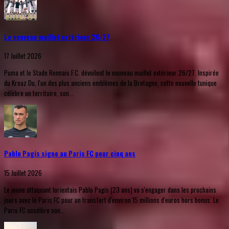
Le nouveau maillot extérieur 26/27
17 Juillet 2026
Puma et le Stade Rennais F.C. dévoilent le nouveau maillot extérieur 26/27. Inspirée
du Kroaz Du, l'un des plus anciens emblèmes de la Bretagne, cette nouvelle tunique
célèbre un territoire, son...
Pablo Pagis signe au Paris FC pour cinq ans
15 Juillet 2026
Le jeune attaquant lorientais Pablo Pagis (23 ans) va s'engager dans les prochains
jours avec le Paris FC pour un transfert d'environ 15 millions d'euros hors bonus. Le
Paris FC accélère son...