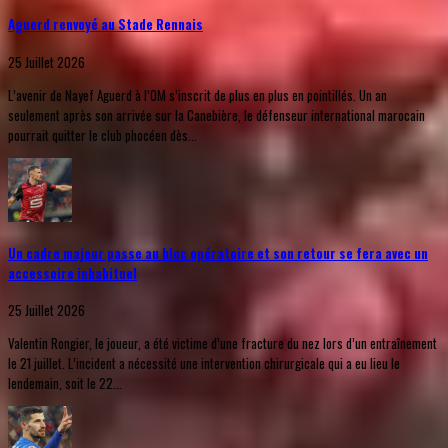
Aguerd renvoyé au Stade Rennais
25 Juillet 2026
L’avenir de Nayef Aguerd à l’OM s’inscrit de plus en plus en pointillés. Un an
seulement après son arrivée sur la Canebière, le défenseur international marocain
pourrait quitter le club phocéen dès...
Un cadre majeur passe au bloc opératoire et son retour se fera avec un
accessoire inhabituel
25 Juillet 2026
Valentin Rongier, le joueur, a été victime d’une fracture du nez lors d’un entraînement
le 21 juillet. L’incident a nécessité une intervention chirurgicale qui a eu lieu le
lendemain, soit le 22...