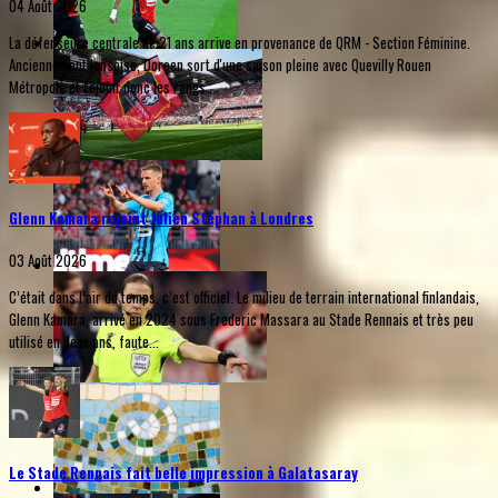
04 Août 2026
La défenseure centrale de 21 ans arrive en provenance de QRM - Section Féminine.
Anciennement lensoise, Doreen sort d'une saison pleine avec Quevilly Rouen
Métropole et rejoint donc les rangs...
Glenn Kamara rejoint Julien Stéphan à Londres
03 Août 2026
C’était dans l’air du temps, c’est officiel. Le milieu de terrain international finlandais,
Glenn Kamara, arrivé en 2024 sous Frederic Massara au Stade Rennais et très peu
utilisé en deux ans, faute...
Le Stade Rennais fait belle impression à Galatasaray