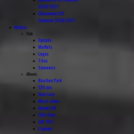
2026/2027
Classement D3
Féminine 2026/2027
Medias
Club
Equipes
Maillots
Logos
Tifos
Souvenirs
Albums
Roazhon Park
120 ans
Yann Levy
Merci Julien
Années 60
Côté Cour
CdF 1971
L'équipe