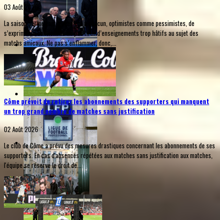
03 Août 2026
La saison permettant largement à chacun, optimistes comme pessimistes, de
s’exprimer, il convient de ne pas tirer d’enseignements trop hâtifs au sujet des
matchs amicaux. Ne pas s’enflammer, donc,...
Côme prévoit de retirer les abonnements des supporters qui manquent
un trop grand nombre de matches sans justification
02 Août 2026
Le club de Côme a prévu des mesures drastiques concernant les abonnements de ses
supporters. En cas d'absences répétées aux matches sans justification aux matches,
l'équipe se réserve le droit de...