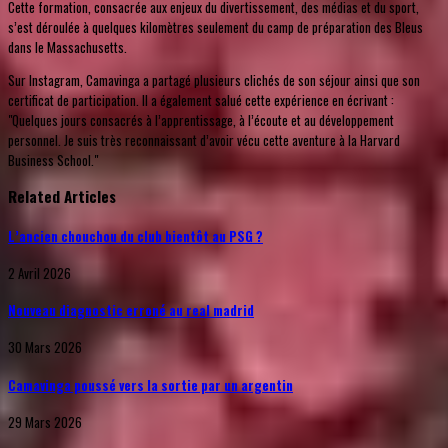
Cette formation, consacrée aux enjeux du divertissement, des médias et du sport,
s’est déroulée à quelques kilomètres seulement du camp de préparation des Bleus
dans le Massachusetts.
Sur Instagram, Camavinga a partagé plusieurs clichés de son séjour ainsi que son
certificat de participation. Il a également salué cette expérience en écrivant :
"Quelques jours consacrés à l’apprentissage, à l’écoute et au développement
personnel. Je suis très reconnaissant d’avoir vécu cette aventure à la Harvard
Business School."
Related Articles
L’ancien chouchou du club bientôt au PSG ?
2 Avril 2026
Nouveau diagnostic erroné au real madrid
30 Mars 2026
Camavinga poussé vers la sortie par un argentin
29 Mars 2026