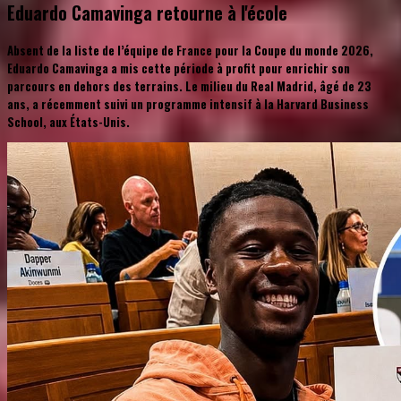
Eduardo Camavinga retourne à l'école
Absent de la liste de l’équipe de France pour la Coupe du monde 2026,
Eduardo Camavinga a mis cette période à profit pour enrichir son
parcours en dehors des terrains. Le milieu du Real Madrid, âgé de 23
ans, a récemment suivi un programme intensif à la Harvard Business
School, aux États-Unis.