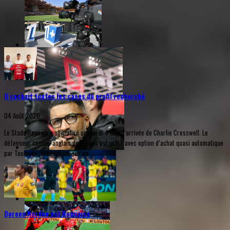
Il cochait toutes les cases du profil recherché
04 Août 2026
Le Stade Rennais a officialisé ce mardi 4 août l’arrivée de Charlie Cresswell. Le
défenseur central anglais de 23 ans est prêté avec option d’achat quasi automatique
par Toulouse, débouchant sur un...
Doreen Norden est Rennaise