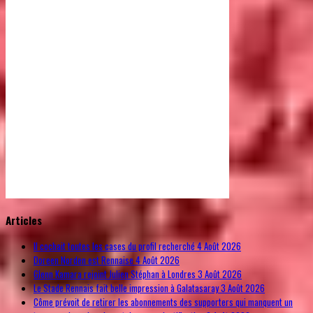
© Free
Joomla! 3 Modules
- by
VinaGecko.com
Articles
Il cochait toutes les cases du profil recherché
4 Août 2026
Doreen Norden est Rennaise
4 Août 2026
Glenn Kamara rejoint Julien Stéphan à Londres
3 Août 2026
Le Stade Rennais fait belle impression à Galatasaray
3 Août 2026
Côme prévoit de retirer les abonnements des supporters qui manquent un