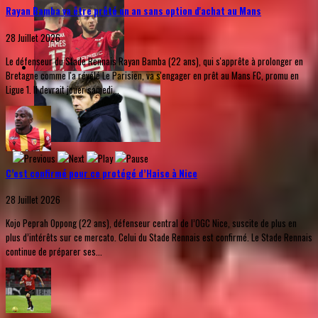
Rayan Bamba va être prêté un an sans option d'achat au Mans
28 Juillet 2026
Le défenseur du Stade Rennais Rayan Bamba (22 ans), qui s'apprête à prolonger en
Bretagne comme l'a révélé Le Parisien, va s'engager en prêt au Mans FC, promu en
Ligue 1. Il devrait jouer samedi...
C’est confirmé pour ce protégé d’Haise à Nice
28 Juillet 2026
Kojo Peprah Oppong (22 ans), défenseur central de l’OGC Nice, suscite de plus en
plus d’intérêts sur ce mercato. Celui du Stade Rennais est confirmé. Le Stade Rennais
continue de préparer ses...