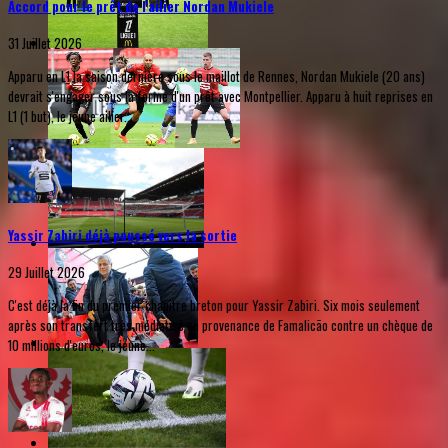
Accord pour le prêt de l'ailier Nordan Mukiele
31 Juillet 2026
Apparu en L1 la saison dernière sous le maillot de Rennes, Nordan Mukiele (20 ans)
devrait s'engager sous la forme d'un prêt avec Montpellier. Apparu à huit reprises en
L1 (1 but), le jeune ailier...
Yassir Zabiri déjà poussé vers la sortie
29 Juillet 2026
C'est déjà la fin du premier chapitre breton pour Yassir Zabiri. Six mois seulement
après son transfert très médiatisé en provenance de Famalicão contre un chèque de
10 millions d'euros, le jeune...