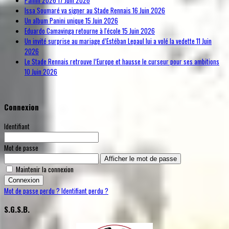
Panini 2026
17 Juin 2026
Issa Soumaré va signer au Stade Rennais
16 Juin 2026
Un album Panini unique
15 Juin 2026
Eduardo Camavinga retourne à l'école
15 Juin 2026
Un invité surprise au mariage d’Estéban Lepaul lui a volé la vedette
11 Juin
2026
Le Stade Rennais retrouve l’Europe et hausse le curseur pour ses ambitions
10 Juin 2026
Connexion
Identifiant
Mot de passe
Afficher le mot de passe
Maintenir la connexion
Connexion
Mot de passe perdu ?
Identifiant perdu ?
S.G.S.B.