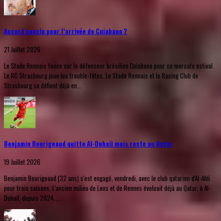
Accord conclu pour l’arrivée de Cuiabano ?
21 Juillet 2026
Le Stade Rennais fonce sur le défenseur brésilien Cuiabano pour ce mercato estival.
Le RC Strasbourg joue les trouble-fêtes. Le Stade Rennais et le Racing Club de
Strasbourg se défient déjà en...
Benjamin Bourigeaud quitte Al-Duhail mais reste au Qatar
19 Juillet 2026
Benjamin Bourigeaud (32 ans) s'est engagé, vendredi, avec le club qatarien d'Al-Ahli
pour trois saisons. L'ancien milieu de Lens et de Rennes évoluait déjà au Qatar, à Al-
Duhail, depuis 2024....