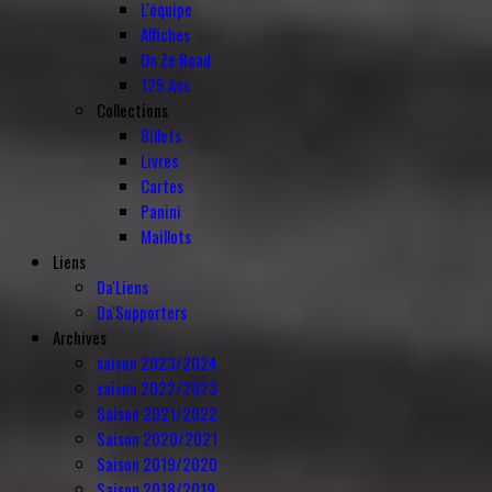
L'équipe
Affiches
On Ze Road
125 Ans
Collections
Billets
Livres
Cartes
Panini
Maillots
Liens
Da'Liens
Da'Supporters
Archives
saison 2023/2024
saison 2022/2023
Saison 2021/2022
Saison 2020/2021
Saison 2019/2020
Saison 2018/2019