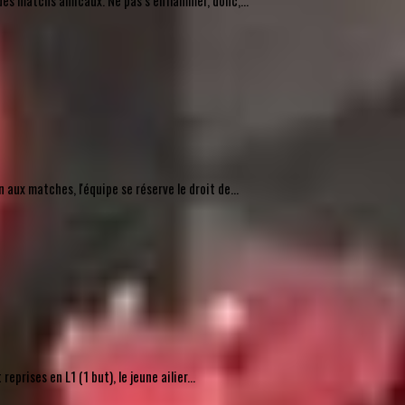
des matchs amicaux. Ne pas s’enflammer, donc,...
ux matches, l'équipe se réserve le droit de...
rises en L1 (1 but), le jeune ailier...