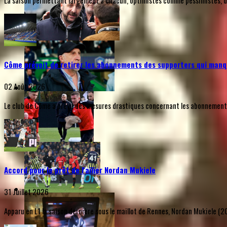
La saison permettant largement à chacun, optimistes comme pessimistes, de s
Côme prévoit de retirer les abonnements des supporters qui manq
02 Août 2026
Le club de Côme a prévu des mesures drastiques concernant les abonnements d
Accord pour le prêt de l'ailier Nordan Mukiele
31 Juillet 2026
Apparu en L1 la saison dernière sous le maillot de Rennes, Nordan Mukiele (20 a