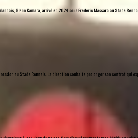
l finlandais, Glenn Kamara, arrivé en 2024 sous Frederic Massara au Stade Rennais
mpression au Stade Rennais. La direction souhaite prolonger son contrat qui ex