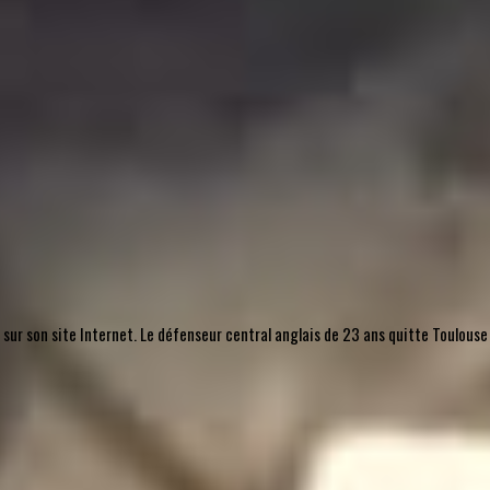
, sur son site Internet. Le défenseur central anglais de 23 ans quitte Toulouse 