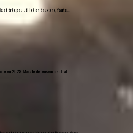
 et très peu utilisé en deux ans, faute...
pire en 2028. Mais le défenseur central...