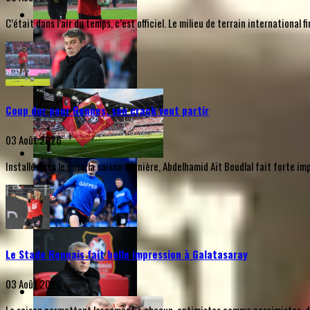
C’était dans l’air du temps, c’est officiel. Le milieu de terrain internationa
Coup dur pour Rennes, son crack veut partir
03 Août 2026
Installé dans le onze la saison dernière, Abdelhamid Aït Boudlal fait forte i
Le Stade Rennais fait belle impression à Galatasaray
03 Août 2026