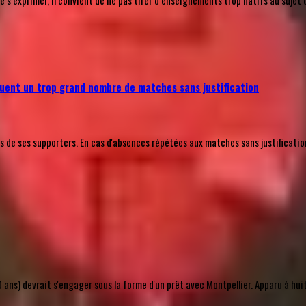
’exprimer, il convient de ne pas tirer d’enseignements trop hâtifs au sujet 
uent un trop grand nombre de matches sans justification
e ses supporters. En cas d'absences répétées aux matches sans justification a
ns) devrait s'engager sous la forme d'un prêt avec Montpellier. Apparu à huit rep