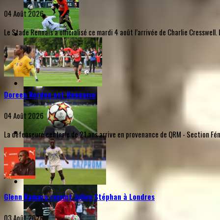
04 Août 2026
Le Stade Rennais a officialisé ce mardi 4 août l’arrivée de Charlie Cresswel
Doreen Norden est Rennaise
04 Août 2026
La défenseure centrale de 21 ans arrive en provenance de QRM - Section Fémi
Glenn Kamara rejoint Julien Stéphan à Londres
03 Août 2026