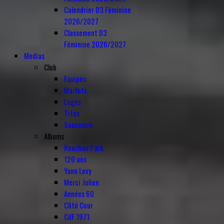
Calendrier D3 Féminine
2026/2027
Classement D3
Féminine 2026/2027
Medias
Club
Equipes
Maillots
Logos
Tifos
Souvenirs
Albums
Roazhon Park
120 ans
Yann Levy
Merci Julien
Années 60
Côté Cour
CdF 1971