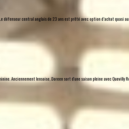
l. Le défenseur central anglais de 23 ans est prêté avec option d’achat quasi 
nine. Anciennement lensoise, Doreen sort d'une saison pleine avec Quevilly Ro