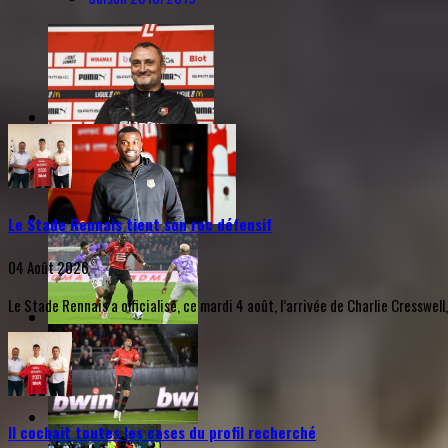
Le Stade Rennais tient son roc défensif
04 Août 2026
Le Stade Rennais a officialisé, ce mardi 4 août, l’arrivée de Charlie Cresswell
Il cochait toutes les cases du profil recherché