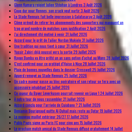
Glenn Kamara rejoint Julien Stéphan à Londres
3 Août 2026
Coup dur pour Rennes, son crack veut partir
3 Août 2026
Le Stade Rennais fait belle impression à Galatasaray
3 Août 2026
Côme prévoit de retirer les abonnements des supporters qui manquent un
trop grand nombre de matches sans justification
2 Août 2026
J'ai directement été motivé à venir
31 Juillet 2026
Accord pour le prêt de l'ailier Nordan Mukiele
31 Juillet 2026
Une tradition qui nous tient à cœur
31 Juillet 2026
Yassir Zabiri déjà poussé vers la sortie
29 Juillet 2026
Rayan Bamba va être prêté un an sans option d'achat au Mans
28 Juillet 2026
C’est confirmé pour ce protégé d’Haise à Nice
28 Juillet 2026
Pluie de bonnes nouvelles dans le dossier Cresswell
25 Juillet 2026
Aguerd renvoyé au Stade Rennais
25 Juillet 2026
Un cadre majeur passe au bloc opératoire et son retour se fera avec un
accessoire inhabituel
25 Juillet 2026
Ce joueur du Bayer Leverkusen pourrait revenir en Ligue 1
24 Juillet 2026
À notre tour de nous rassembler
21 Juillet 2026
Accord conclu pour l’arrivée de Cuiabano ?
21 Juillet 2026
Benjamin Bourigeaud quitte Al-Duhail mais reste au Qatar
19 Juillet 2026
Le nouveau maillot extérieur 26/27
17 Juillet 2026
Pablo Pagis signe au Paris FC pour cinq ans
15 Juillet 2026
Le prochain match amical du Stade Rennais diffusé gratuitement
14 Juillet