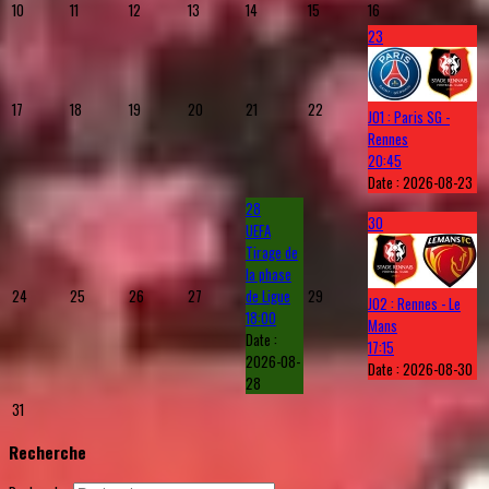
10
11
12
13
14
15
16
23
17
18
19
20
21
22
J01 : Paris SG -
Rennes
20:45
Date :
2026-08-23
28
30
UEFA
Tirage de
la phase
24
25
26
27
de Ligue
29
J02 : Rennes - Le
18:00
Mans
Date :
17:15
2026-08-
Date :
2026-08-30
28
31
Recherche