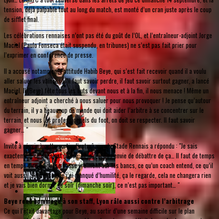
tension, déjà palpable tout au long du match, est monté d’un cran juste après le coup
de sifflet final.
Les célébrations rennaises n’ont pas été du goût de l’OL, et l’entraîneur-adjoint Jorge
Maciel (Paulo Fonseca était suspendu, en tribunes) ne s’est pas fait prier pour
l’exprimer en conférence de presse.
Il a accusé notamment l’attitude Habib Beye, qui s’est fait recevoir quand il a voulu
aller saluer les vaincus : "Il faut savoir perdre, il faut savoir surtout gagner, a lancé
Maciel. Il (Beye) fête tous les buts devant nous et à la fin, il nous menace ! Même un
entraîneur adjoint a cherché à nous saluer pour nous provoquer ! Je pense qu’autour
du terrain, il y a beaucoup de monde qui doit aider l’arbitre à se concentrer sur le
terrain, et nous les professionnels du foot, on doit se respecter. Il faut savoir
gagner… "
Invité à réagir à cette sortie, l’entraîneur du Stade Rennais a répondu : "Je sais
exactement ce qui s’est passé, et je n’ai pas envie de débattre de ça… Il faut de temps
en temps dire ce qui se passe vraiment sur les bancs, ce qu’un coach entend, ce qu’il
voit aussi. S’il pense que j’ai manqué d’humilité, ça le regarde, cela ne changera rien
et je vais bien dormir ce soir (dimanche soir), ce n’est pas important… "
Beye rend hommage à son staff, Lyon râle aussi contre l’arbitrage
Ce qui l’était davantage pour Beye, au sortir d’une semaine difficile sur le plan