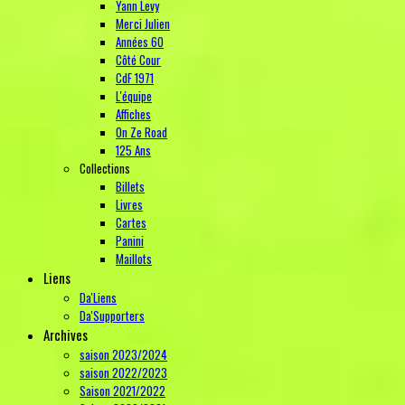
Yann Levy
Merci Julien
Années 60
Côté Cour
CdF 1971
L'équipe
Affiches
On Ze Road
125 Ans
Collections
Billets
Livres
Cartes
Panini
Maillots
Liens
Da'Liens
Da'Supporters
Archives
saison 2023/2024
saison 2022/2023
Saison 2021/2022