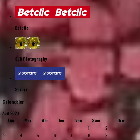
Betclic
SLB Photography
Sorare
Calendrier
Août 2026
Lun
Mar
Mer
Jeu
Ven
Sam
Dim
1
2
3
4
5
6
7
8
9