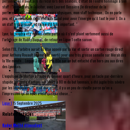
personnel où il avait pris du recul lors des séances, c’était de rendre hommage à son
staff : "Je voudrais le féliciter, avec Laurent Bessière (le directeur de la
performance), tous les préparateurs physiques, mon staff technique… On en parle
peu, et j’ai eu besoin de prendre du recul pour avoir l’énergie qu’il faut le jour J. On a
un staff très présent, et cela a été très important. "
Lyon, lui, voudra vite oublier cette partie où il s’est plaint vertement aussi de
l’arbitrage de Ruddy Buquet, de retour en Ligue 1 cette saison.
Selon l’OL, l’arbitre aurait dû être appelé par la Var et sortir un carton rouge direct
pour Anthony Rouault (même pas averti) pour une très grosse semelle sur Merah dès
la 18e minute... Lequel a égalisé à la 80e sur un but entaché d’un hors-jeu aux dires
des Lyonnais.
L’expulsion de Morton à l’aube du dernier quart d’heure, pour un tacle par-derrière
stupide, un geste d’antijeu sur Meïté à 80 m du but lyonnais, a été jugée très sévère
par les Rhodaniens. "C’était dur, cruel, il y a un peu de révolte parce qu’on a
l’impression qu’on nous a volé quelque chose..."
Ligue 1
15 Septembre 2025
Related Articles
Kader Meïté étincelant