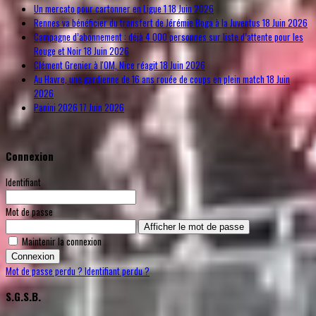
Un mercato pour cartonner en Ligue 1
18 Juin 2026
Rennes va bénéficier du transfert de Jérémie Boga à la Juventus
18 Juin 2026
Campagne d’abonnement : déjà 4 000 personnes sur liste d’attente pour les
Rouge et Noir
18 Juin 2026
Clément Grenier à l'OM, Nice réagit
18 Juin 2026
Au Havre, une gardienne de 16 ans rouée de coups en plein match
18 Juin
2026
Panini 2026
17 Juin 2026
Connexion
Identifiant
Mot de passe
Afficher le mot de passe
Maintenir la connexion
Connexion
Mot de passe perdu ?
Identifiant perdu ?
S.G.S.B.