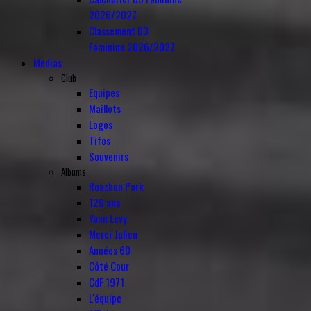
2026/2027
Classement D3
Féminine 2026/2027
Medias
Club
Equipes
Maillots
Logos
Tifos
Souvenirs
Albums
Roazhon Park
120 ans
Yann Levy
Merci Julien
Années 60
Côté Cour
CdF 1971
L'équipe