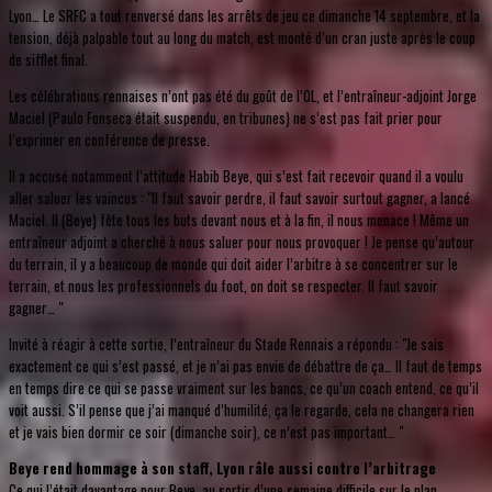
Lyon… Le SRFC a tout renversé dans les arrêts de jeu ce dimanche 14 septembre, et la
tension, déjà palpable tout au long du match, est monté d’un cran juste après le coup
de sifflet final.
Les célébrations rennaises n’ont pas été du goût de l’OL, et l’entraîneur-adjoint Jorge
Maciel (Paulo Fonseca était suspendu, en tribunes) ne s’est pas fait prier pour
l’exprimer en conférence de presse.
Il a accusé notamment l’attitude Habib Beye, qui s’est fait recevoir quand il a voulu
aller saluer les vaincus : "Il faut savoir perdre, il faut savoir surtout gagner, a lancé
Maciel. Il (Beye) fête tous les buts devant nous et à la fin, il nous menace ! Même un
entraîneur adjoint a cherché à nous saluer pour nous provoquer ! Je pense qu’autour
du terrain, il y a beaucoup de monde qui doit aider l’arbitre à se concentrer sur le
terrain, et nous les professionnels du foot, on doit se respecter. Il faut savoir
gagner… "
Invité à réagir à cette sortie, l’entraîneur du Stade Rennais a répondu : "Je sais
exactement ce qui s’est passé, et je n’ai pas envie de débattre de ça… Il faut de temps
en temps dire ce qui se passe vraiment sur les bancs, ce qu’un coach entend, ce qu’il
voit aussi. S’il pense que j’ai manqué d’humilité, ça le regarde, cela ne changera rien
et je vais bien dormir ce soir (dimanche soir), ce n’est pas important… "
Beye rend hommage à son staff, Lyon râle aussi contre l’arbitrage
Ce qui l’était davantage pour Beye, au sortir d’une semaine difficile sur le plan