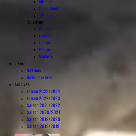
Affiches
On Ze Road
125 Ans
Collections
Billets
Livres
Cartes
Panini
Maillots
Liens
Da'Liens
Da'Supporters
Archives
saison 2023/2024
saison 2022/2023
Saison 2021/2022
Saison 2020/2021
Saison 2019/2020
Saison 2018/2019