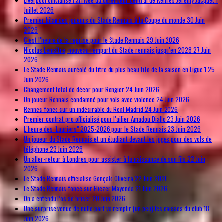
Juillet 2026
Premier bilan des joueurs du Stade Rennais à la Coupe du monde
30 Juin
2026
C’est l’heure de la reprise pour le Stade Rennais
29 Juin 2026
Nicolas Lemaître, nouveau rempart du Stade rennais jusqu’en 2028
27 Juin
2026
Le Stade Rennais auréolé du titre du plus beau tifo de la saison en Ligue 1
25
Juin 2026
Changement total de décor pour Rongier
24 Juin 2026
Un joueur Rennais condamné pour vols avec violence
24 Juin 2026
Rennes fonce sur un indésirable du Real Madrid
24 Juin 2026
Premier contrat pro officialisé pour l’ailier Amadou Diallo
23 Juin 2026
L’heure des "Lauriers" 2025-2026 pour le Stade Rennais
23 Juin 2026
Un joueur du Stade Rennais et un étudiant devant les juges pour des vols de
téléphone
23 Juin 2026
Un aller-retour à Londres pour assister à la naissance de son fils
22 Juin
2026
Le Stade Rennais officialise Gonçalo Oliveira
22 Juin 2026
Le Stade Rennais fonce sur Eliezer Mayenda
21 Juin 2026
On a entendu l’os se briser
20 Juin 2026
Une surprise venue de nulle part va remplir (un peu) les caisses du club
18
Juin 2026