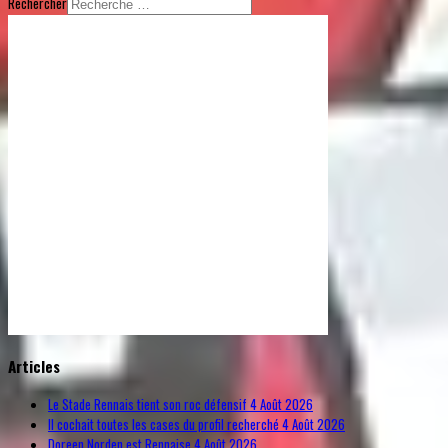
Rechercher
© Free
Joomla! 3 Modules
- by
VinaGecko.com
Articles
Le Stade Rennais tient son roc défensif
4 Août 2026
Il cochait toutes les cases du profil recherché
4 Août 2026
Doreen Norden est Rennaise
4 Août 2026