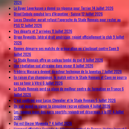
2026
Le Bayer Leverkusen a donné sa réponse pour Terrier
14 Juillet 2026
Breel Embolo expulsé lors d’Argentine - Suisse
12 Juillet 2026
Lucas Chevalier aurait refusé l’approche du Stade Rennais pour rester au
PSG
12 Juillet 2026
Des départs et 2 arrivées
11 Juillet 2026
Bryan Reynolds, latéral droit américain, rejoint officiellement le club
9 Juillet
2026
Rennes démarre ses matchs de préparation en s’inclinant contre Caen
9
Juillet 2026
Le Stade Rennais offre un cadeau tombé du ciel
8 Juillet 2026
Une révélation sud africaine dans viseur
8 Juillet 2026
Frédéric Massara devient directeur technique de la Juventus
7 Juillet 2026
En raison d’un champignon, le match entre le Stade Rennais et Caen ne pourra
pas se tenir à Vitré
6 Juillet 2026
Le Stade Rennais perd sa place de meilleur centre de formation en France
6
Juillet 2026
C’est confirmé pour Lucas Chevalier et le Stade Rennais
5 Juillet 2026
On sait quand va signer la cinquième recrue estivale
4 Juillet 2026
Les revenus issus des paris sportifs reviendront désormais à la FFF
4 Juillet
2026
Qui est Eliezer Mayenda ?
4 Juillet 2026
Liverpool officialise l’arrivée du défenseur central de Rennes Jérémy Jacquet
1