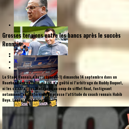
Grosses tensions entre les bancs après le succès
Rennais
Le Stade Rennais a battu Lyon (3-1) dimanche 14 septembre dans un
Roazhon Park en folie, et l’OL n’a goûté ni l’arbitrage de Ruddy Buquet,
ni les célébrations bretonnes au coup de sifflet final, fustigeant
notamment en conférence de presse l’attitude du coach rennais Habib
Beye. Lequel s’est défendu…