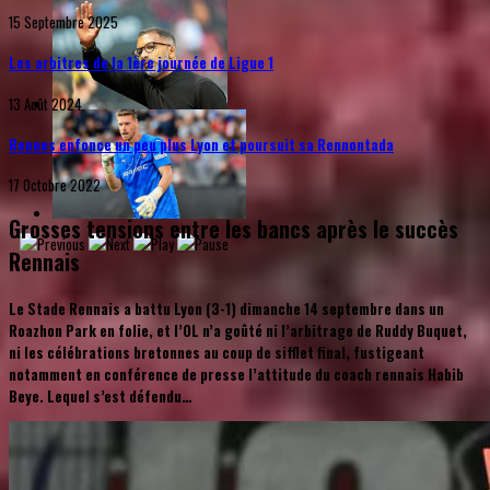
15 Septembre 2025
Les arbitres de la 1ère journée de Ligue 1
13 Août 2024
Rennes enfonce un peu plus Lyon et poursuit sa Rennontada
17 Octobre 2022
Grosses tensions entre les bancs après le succès
Rennais
Le Stade Rennais a battu Lyon (3-1) dimanche 14 septembre dans un
Roazhon Park en folie, et l’OL n’a goûté ni l’arbitrage de Ruddy Buquet,
ni les célébrations bretonnes au coup de sifflet final, fustigeant
notamment en conférence de presse l’attitude du coach rennais Habib
Beye. Lequel s’est défendu…