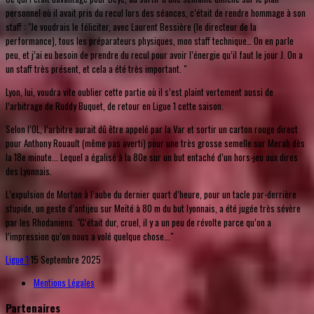
personnel où il avait pris du recul lors des séances, c’était de rendre hommage à son
staff : "Je voudrais le féliciter, avec Laurent Bessière (le directeur de la
performance), tous les préparateurs physiques, mon staff technique… On en parle
peu, et j’ai eu besoin de prendre du recul pour avoir l’énergie qu’il faut le jour J. On a
un staff très présent, et cela a été très important. "
Lyon, lui, voudra vite oublier cette partie où il s’est plaint vertement aussi de
l’arbitrage de Ruddy Buquet, de retour en Ligue 1 cette saison.
Selon l’OL, l’arbitre aurait dû être appelé par la Var et sortir un carton rouge direct
pour Anthony Rouault (même pas averti) pour une très grosse semelle sur Merah dès
la 18e minute... Lequel a égalisé à la 80e sur un but entaché d’un hors-jeu aux dires
des Lyonnais.
L’expulsion de Morton à l’aube du dernier quart d’heure, pour un tacle par-derrière
stupide, un geste d’antijeu sur Meïté à 80 m du but lyonnais, a été jugée très sévère
par les Rhodaniens. "C’était dur, cruel, il y a un peu de révolte parce qu’on a
l’impression qu’on nous a volé quelque chose..."
Ligue 1
15 Septembre 2025
Mentions Légales
Partenaires