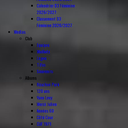
Calendrier D3 Féminine
2026/2027
Classement D3
Féminine 2026/2027
Medias
Club
Equipes
Maillots
Logos
Tifos
Souvenirs
Albums
Roazhon Park
120 ans
Yann Levy
Merci Julien
Années 60
Côté Cour
CdF 1971