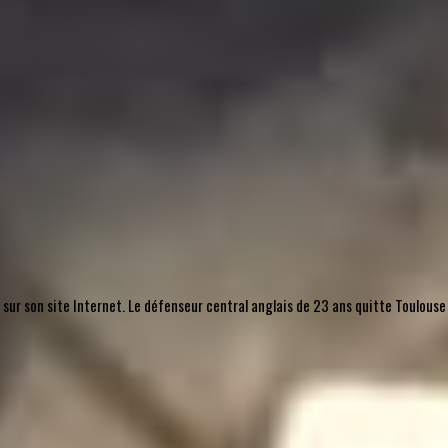
, sur son site Internet. Le défenseur central anglais de 23 ans quitte Toulouse 