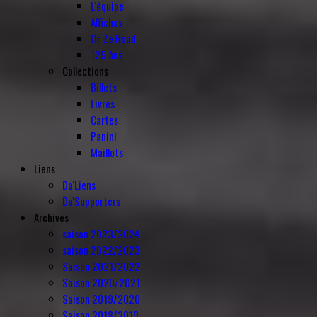
L'équipe
Affiches
On Ze Road
125 Ans
Collections
Billets
Livres
Cartes
Panini
Maillots
Liens
Da'Liens
Da'Supporters
Archives
saison 2023/2024
saison 2022/2023
Saison 2021/2022
Saison 2020/2021
Saison 2019/2020
Saison 2018/2019