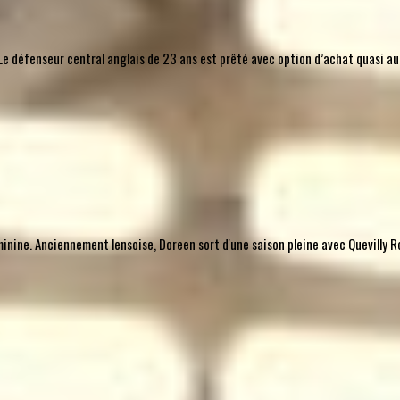
l. Le défenseur central anglais de 23 ans est prêté avec option d’achat quasi 
nine. Anciennement lensoise, Doreen sort d'une saison pleine avec Quevilly Ro