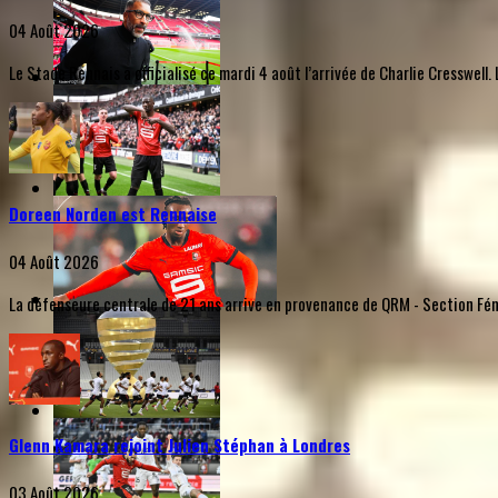
04 Août 2026
Le Stade Rennais a officialisé ce mardi 4 août l’arrivée de Charlie Cresswel
Doreen Norden est Rennaise
04 Août 2026
La défenseure centrale de 21 ans arrive en provenance de QRM - Section Fémi
Glenn Kamara rejoint Julien Stéphan à Londres
03 Août 2026