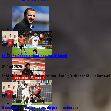
Le Stade Rennais tient son roc défensif
04 Août 2026
Le Stade Rennais a officialisé, ce mardi 4 août, l’arrivée de Charlie Cresswell
Il cochait toutes les cases du profil recherché