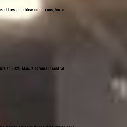
 et très peu utilisé en deux ans, faute...
pire en 2028. Mais le défenseur central...