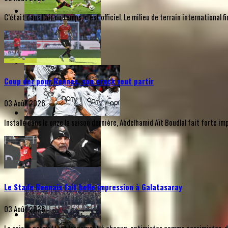
C’était dans l’air du temps, c’est officiel. Le milieu de terrain internationa
Coup dur pour Rennes, son crack veut partir
03 Août 2026
Installé dans le onze la saison dernière, Abdelhamid Aït Boudlal fait forte i
Le Stade Rennais fait belle impression à Galatasaray
03 Août 2026