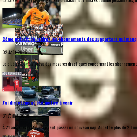
La saison permettant largement à chacun, optimistes comme pessimistes, de s
Côme prévoit de retirer les abonnements des supporters qui manq
02 Août 2026
Le club de Côme a prévu des mesures drastiques concernant les abonnements d
J'ai directement été motivé à venir
31 Juillet 2026
À 21 ans, Eliezer Mayenda veut passer un nouveau cap. Achetée plus de 20 mill