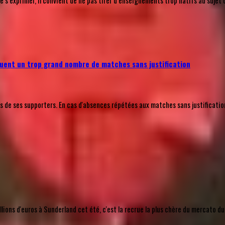
’exprimer, il convient de ne pas tirer d’enseignements trop hâtifs au sujet 
uent un trop grand nombre de matches sans justification
e ses supporters. En cas d'absences répétées aux matches sans justification a
ions d'euros à Sunderland cet été, c'est la recrue la plus chère du mercato du