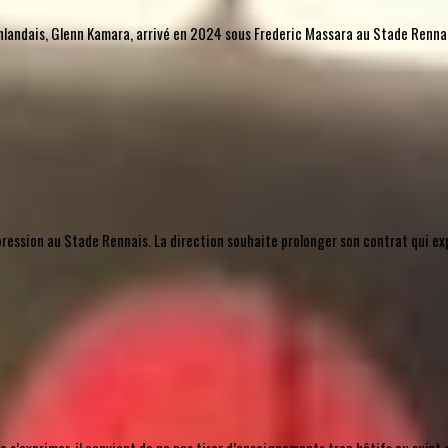
l finlandais, Glenn Kamara, arrivé en 2024 sous Frederic Massara au Stade Rennais
mpression au Stade Rennais. La direction souhaite prolonger son contrat qui ex