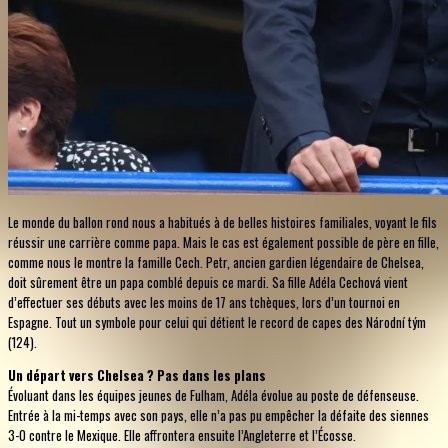
Le monde du ballon rond nous a habitués à de belles histoires familiales, voyant le fils
réussir une carrière comme papa. Mais le cas est également possible de père en fille,
comme nous le montre la famille Cech. Petr, ancien gardien légendaire de Chelsea,
doit sûrement être un papa comblé depuis ce mardi. Sa fille Adéla Cechová vient
d’effectuer ses débuts avec les moins de 17 ans tchèques, lors d’un tournoi en
Espagne. Tout un symbole pour celui qui détient le record de capes des Národní tým
(124).
Un départ vers Chelsea ? Pas dans les plans
Évoluant dans les équipes jeunes de Fulham, Adéla évolue au poste de défenseuse.
Entrée à la mi-temps avec son pays, elle n’a pas pu empêcher la défaite des siennes
3-0 contre le Mexique. Elle affrontera ensuite l’Angleterre et l’Écosse.