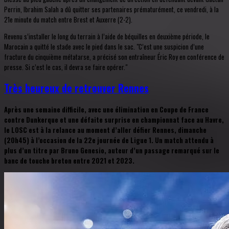
Perrin, Ibrahim Salah a dû quitter ses partenaires prématurément, ce vendredi, à la
21e minute du match entre Brest et Auxerre (2-2).
Revenu s’installer le long du terrain à l’aide de béquilles en deuxième période, le
Marocain a quitté le stade avec le pied dans le sac. "C’est une suspicion d’une
fracture du cinquième métatarse, a précisé son entraîneur Éric Roy en conférence de
presse. Si c’est le cas, il devra se faire opérer."
Très heureux de retrouver Rennes
Après une semaine difficile, avec une élimination en Coupe de France
contre Dunkerque et une défaite surprise en championnat face au Havre,
le LOSC est à la relance au moment d’aller défier Rennes, dimanche
(20h45) à l’occasion de la 22e journée de Ligue 1. Un match attendu à
plus d’un titre par Bruno Genesio, auteur d’un passage remarqué sur le
banc de touche breton entre 2021 et 2023.