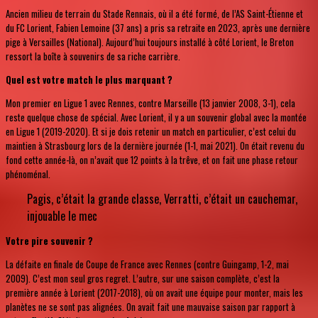
Ancien milieu de terrain du Stade Rennais, où il a été formé, de l’AS Saint-Étienne et
du FC Lorient, Fabien Lemoine (37 ans) a pris sa retraite en 2023, après une dernière
pige à Versailles (National). Aujourd’hui toujours installé à côté Lorient, le Breton
ressort la boîte à souvenirs de sa riche carrière.
Quel est votre match le plus marquant ?
Mon premier en Ligue 1 avec Rennes, contre Marseille (13 janvier 2008, 3-1), cela
reste quelque chose de spécial. Avec Lorient, il y a un souvenir global avec la montée
en Ligue 1 (2019-2020). Et si je dois retenir un match en particulier, c’est celui du
maintien à Strasbourg lors de la dernière journée (1-1, mai 2021). On était revenu du
fond cette année-là, on n’avait que 12 points à la trêve, et on fait une phase retour
phénoménal.
Pagis, c’était la grande classe, Verratti, c’était un cauchemar,
injouable le mec
Votre pire souvenir ?
La défaite en finale de Coupe de France avec Rennes (contre Guingamp, 1-2, mai
2009). C’est mon seul gros regret. L’autre, sur une saison complète, c’est la
première année à Lorient (2017-2018), où on avait une équipe pour monter, mais les
planètes ne se sont pas alignées. On avait fait une mauvaise saison par rapport à