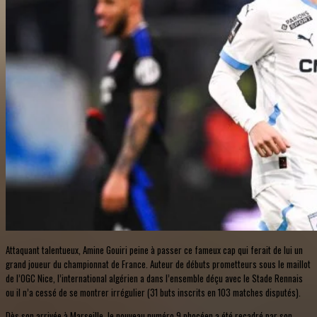
Attaquant talentueux, Amine Gouiri peine à passer ce fameux cap qui ferait de lui un
grand joueur du championnat de France. Auteur de débuts prometteurs sous le maillot
de l’OGC Nice, l’international algérien a dans l’ensemble déçu avec le Stade Rennais
ou il n’a cessé de se montrer irrégulier (31 buts inscrits en 103 matches disputés).
Dès son arrivée à Marseille, le nouveau numéro 9 phocéen a été recadré par son