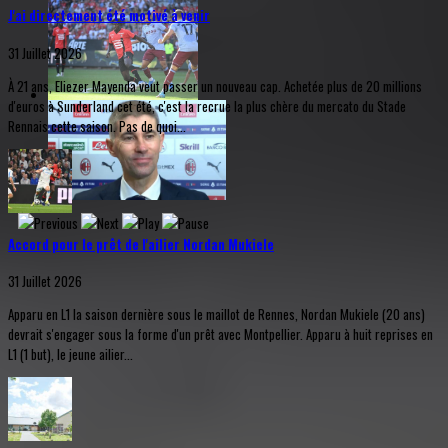
J'ai directement été motivé à venir
31 Juillet 2026
À 21 ans, Eliezer Mayenda veut passer un nouveau cap. Achetée plus de 20 millions
d'euros à Sunderland cet été, c'est la recrue la plus chère du mercato du Stade
Rennais cette saison. Pas de quoi...
Accord pour le prêt de l'ailier Nordan Mukiele
31 Juillet 2026
Apparu en L1 la saison dernière sous le maillot de Rennes, Nordan Mukiele (20 ans)
devrait s'engager sous la forme d'un prêt avec Montpellier. Apparu à huit reprises en
L1 (1 but), le jeune ailier...