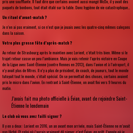
pris une soufflante. Il faut dire que certains avaient aussi mangé McDo, il y avait des
paquets de bonbons, tout était étalé sur la table. Donc hygiène de vie catastrophique…
Un rituel d’avant-match ?
Je n’en ai pas vraiment, si ce n’est que je jouais avec les quatre-cinq mêmes caleçons
dans la saison.
Votre plus grosse fête d’après-match ?
Au retour de Strasbourg après le maintien avec Lorient, c’était très bien. Même si le
trajet retour casse un peu l’ambiance. Mais je vais retenir l’après victoire en Coupe
de la Ligue avec Saint-Étienne (contre Rennes en 2013), dans l’avion et à l’aéroport, il
n’y avait plus de filtres. Il n’y a plus de président, de coach, de joueurs, tout le monde
tutoyait tout le monde, c’était spécial. On se permettait des choses, certains avaient
pris le micro dans l’avion. En rentrant à Saint-Étienne, on avait fini vers 9 heures du
matin.
J’avais fait ma photo officielle à Évian, avant de rejoindre Saint-
Étienne le lendemain
Le club où vous avez failli signer ?
Il y en a deux : Lorient en 2016, un an avant mon arrivée, mais Saint-Étienne ne m’avait
pas lâché. Et celui où j’aurais vraiment dû signer, c’est Évian, en prêt, l’année où je