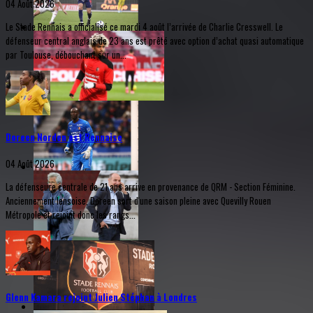
04 Août 2026
Le Stade Rennais a officialisé ce mardi 4 août l’arrivée de Charlie Cresswell. Le
défenseur central anglais de 23 ans est prêté avec option d’achat quasi automatique
par Toulouse, débouchant sur un...
Doreen Norden est Rennaise
04 Août 2026
La défenseure centrale de 21 ans arrive en provenance de QRM - Section Féminine.
Anciennement lensoise, Doreen sort d'une saison pleine avec Quevilly Rouen
Métropole et rejoint donc les rangs...
Glenn Kamara rejoint Julien Stéphan à Londres