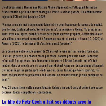
C’est désormais à Nantes que Matthis Abline s’épanouit, et l’attaquant formé au
Stade rennais a pris une autre envergure. Prêté la saison passée, il a définitivement
rejoint le FCN cet été, jusqu’en 2028.
"Rennes a cru en moi à un moment donné où il y avait beaucoup de joueurs de qualité,
des Terrier, Gaëtan Laborde, Serhou Guirassy", se remémore Abline. "Tu progresses
aussi avec eux. Après, quand tu es un petit jeune qui veut grapiller, c’était bien d’aller
voir ailleurs en restant accroché à Rennes au cas où, et après Le Havre (L2, 2022) et
Auxerre (2023), le dernier prêt s’est bien passé (sourire)."
Lors du même entretien, le joueur de 21 ans est revenu sur ses années formation.
"J’ai fait, je pense, les choses étape par étape, comme j’en avais envie. Beaucoup
m’ont aidé à progresser, des éducateurs au centre à Bruno Genesio, qui m’a fait
rentrer dans ce monde pro, en passant par Mickaël Pagis sur du spécifique attaquant.
C’était un régal les jeudis après-midi avec lui, on ne faisait que tirer (sourire). J’ai
aussi été préservé de problèmes de blessure, de comportement, je suis quelqu’un de
droit."
Avec 22 apparitions cette saison, Matthis Abline a inscrit 8 buts et délivré une passe
décisive, toutes compétitions confondues.
La fille de Petr Cech a fait ses débuts avec la