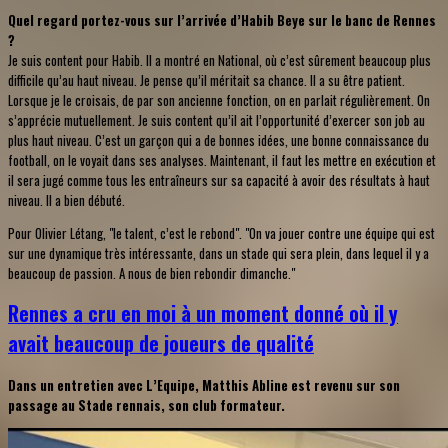
Quel regard portez-vous sur l’arrivée d’Habib Beye sur le banc de Rennes
?
Je suis content pour Habib. Il a montré en National, où c’est sûrement beaucoup plus
difficile qu’au haut niveau. Je pense qu’il méritait sa chance. Il a su être patient.
Lorsque je le croisais, de par son ancienne fonction, on en parlait régulièrement. On
s’apprécie mutuellement. Je suis content qu’il ait l’opportunité d’exercer son job au
plus haut niveau. C’est un garçon qui a de bonnes idées, une bonne connaissance du
football, on le voyait dans ses analyses. Maintenant, il faut les mettre en exécution et
il sera jugé comme tous les entraîneurs sur sa capacité à avoir des résultats à haut
niveau. Il a bien débuté.
Pour Olivier Létang, "le talent, c’est le rebond". "On va jouer contre une équipe qui est
sur une dynamique très intéressante, dans un stade qui sera plein, dans lequel il y a
beaucoup de passion. A nous de bien rebondir dimanche."
Rennes a cru en moi à un moment donné où il y
avait beaucoup de joueurs de qualité
Dans un entretien avec L’Equipe, Matthis Abline est revenu sur son
passage au Stade rennais, son club formateur.