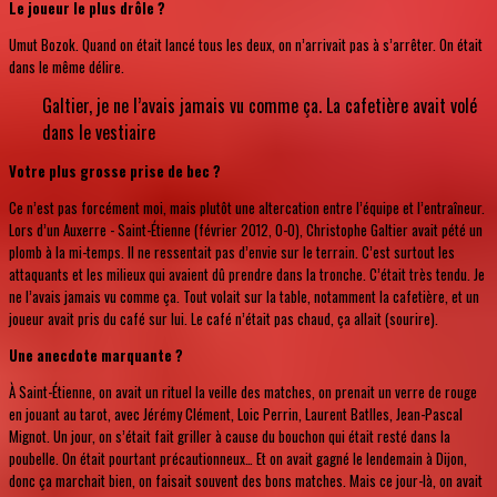
Le joueur le plus drôle ?
Umut Bozok. Quand on était lancé tous les deux, on n’arrivait pas à s’arrêter. On était
dans le même délire.
Galtier, je ne l’avais jamais vu comme ça. La cafetière avait volé
dans le vestiaire
Votre plus grosse prise de bec ?
Ce n’est pas forcément moi, mais plutôt une altercation entre l’équipe et l’entraîneur.
Lors d’un Auxerre - Saint-Étienne (février 2012, 0-0), Christophe Galtier avait pété un
plomb à la mi-temps. Il ne ressentait pas d’envie sur le terrain. C’est surtout les
attaquants et les milieux qui avaient dû prendre dans la tronche. C’était très tendu. Je
ne l’avais jamais vu comme ça. Tout volait sur la table, notamment la cafetière, et un
joueur avait pris du café sur lui. Le café n’était pas chaud, ça allait (sourire).
Une anecdote marquante ?
À Saint-Étienne, on avait un rituel la veille des matches, on prenait un verre de rouge
en jouant au tarot, avec Jérémy Clément, Loic Perrin, Laurent Batlles, Jean-Pascal
Mignot. Un jour, on s’était fait griller à cause du bouchon qui était resté dans la
poubelle. On était pourtant précautionneux… Et on avait gagné le lendemain à Dijon,
donc ça marchait bien, on faisait souvent des bons matches. Mais ce jour-là, on avait