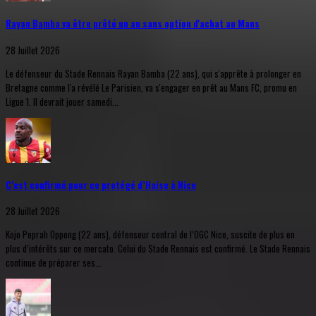
Rayan Bamba va être prêté un an sans option d'achat au Mans
28 Juillet 2026
Le défenseur du Stade Rennais Rayan Bamba (22 ans), qui s'apprête à prolonger en
Bretagne comme l'a révélé Le Parisien, va s'engager en prêt au Mans FC, promu en
Ligue 1. Il devrait jouer samedi...
C’est confirmé pour ce protégé d’Haise à Nice
28 Juillet 2026
Kojo Peprah Oppong (22 ans), défenseur central de l’OGC Nice, suscite de plus en
plus d’intérêts sur ce mercato. Celui du Stade Rennais est confirmé. Le Stade Rennais
continue de préparer ses...