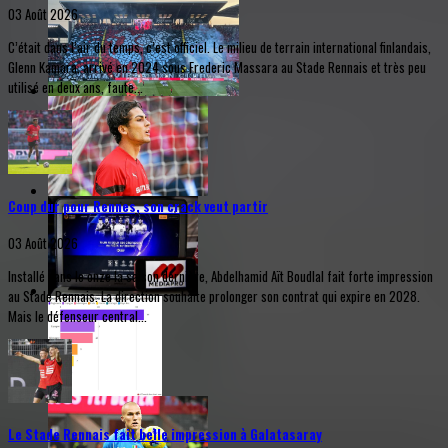
03 Août 2026
C’était dans l’air du temps, c’est officiel. Le milieu de terrain international finlandais,
Glenn Kamara, arrivé en 2024 sous Frederic Massara au Stade Rennais et très peu
utilisé en deux ans, faute...
Coup dur pour Rennes, son crack veut partir
03 Août 2026
Installé dans le onze la saison dernière, Abdelhamid Aït Boudlal fait forte impression
au Stade Rennais. La direction souhaite prolonger son contrat qui expire en 2028.
Mais le défenseur central...
Le Stade Rennais fait belle impression à Galatasaray