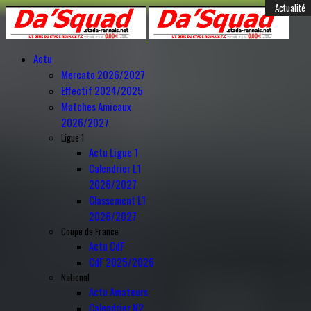
Année
Mois
Année
Mois
Féminines
Actualité
Actualité
Actualité
Actualité
Mercato
Mercato
Mercato
Mercato
Mercato
Mercato
Mercato
Mercato
Mercato
Mercato
Mercato
Anciens
Amical
précédente
précédent
suivante
suivant
Actu
Mercato 2026/2027
Effectif 2024/2025
Matches Amicaux
2026/2027
Ligue 1
Actu Ligue 1
Calendrier L1
2026/2027
Classement L1
2026/2027
Coupe de France
Actu CdF
CdF 2025/2026
National
Actu Amateurs
Calendrier N2