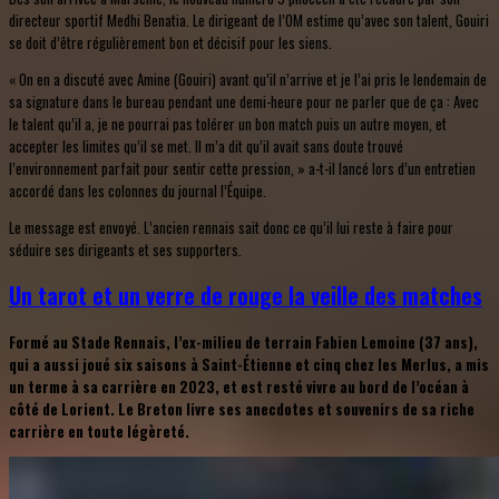
directeur sportif Medhi Benatia. Le dirigeant de l’OM estime qu’avec son talent, Gouiri
se doit d’être régulièrement bon et décisif pour les siens.
« On en a discuté avec Amine (Gouiri) avant qu’il n’arrive et je l’ai pris le lendemain de
sa signature dans le bureau pendant une demi-heure pour ne parler que de ça : Avec
le talent qu’il a, je ne pourrai pas tolérer un bon match puis un autre moyen, et
accepter les limites qu’il se met. Il m’a dit qu’il avait sans doute trouvé
l’environnement parfait pour sentir cette pression, » a-t-il lancé lors d’un entretien
accordé dans les colonnes du journal l’Équipe.
Le message est envoyé. L’ancien rennais sait donc ce qu’il lui reste à faire pour
séduire ses dirigeants et ses supporters.
Un tarot et un verre de rouge la veille des matches
Formé au Stade Rennais, l’ex-milieu de terrain Fabien Lemoine (37 ans),
qui a aussi joué six saisons à Saint-Étienne et cinq chez les Merlus, a mis
un terme à sa carrière en 2023, et est resté vivre au bord de l’océan à
côté de Lorient. Le Breton livre ses anecdotes et souvenirs de sa riche
carrière en toute légèreté.