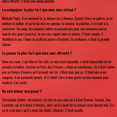
notre effectif. C’était une année gâchée.
Le coéquipier le plus fort que vous avez côtoyé ?
Mickaël Pagis. À ce moment-là, je démarrais à Rennes. Quand j’étais en galère, je lui
mettais le ballon, et qu’on lui vise les genoux, la hanche, la poitrine, il arrivait à la
conserver. Du coup, ton mauvais ballon ne passait pas pour une mauvaise passe
auprès des gens (sourire). Je me suis régalé avec ce joueur. C’était simple, il
fluidifiait le jeu. J’aime ce profil de joueur d’instinct. En confiance, c’était la grande
classe.
Le joueur le plus fort que vous avez affronté ?
Dans ma zone, c’est Marco Verratti. Le mec était injouable, c’était impossible de lui
prendre le ballon. Surtout au Parc des Princes, c’était un cauchemar. Ce n’était même
pas un temps d’avance qu’il prenait sur toi, c’était plus que ça. C’était une vraie
sangsue, il ne paniquait jamais, et il fallait faire le bon geste au bon moment pour
espérer s’en sortir.
Un entraîneur marquant ?
Christophe Galtier, forcément, j’ai fait six ans avec lui à Saint-Étienne. Ensuite, Guy
Lacombe, qui m’a lancé à Rennes, alors qu’il y avait de la concurrence devant moi. Il a
eu le cran alors qu’il y avait des Didot, Cheyrou. C’était couillu.