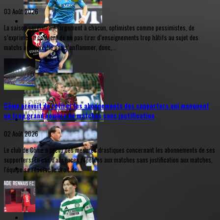
03 Août 2026
La saison permettant largement à chacun, optimistes comme pessimistes, de
s’exprimer, il convient de ne pas tirer d’enseignements trop hâtifs au sujet des
matchs amicaux. Ne pas s’enflammer, donc,...
Côme prévoit de retirer les abonnements des supporters qui manquent
un trop grand nombre de matches sans justification
02 Août 2026
Le club de Côme a prévu des mesures drastiques concernant les abonnements de ses
supporters. En cas d'absences répétées aux matches sans justification aux matches,
l'équipe se réserve le droit de...