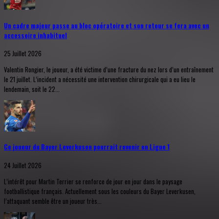
Un cadre majeur passe au bloc opératoire et son retour se fera avec un
accessoire inhabituel
25 Juillet 2026
Valentin Rongier, le joueur, a été victime d’une fracture du nez lors d’un entraînement
le 21 juillet. L’incident a nécessité une intervention chirurgicale qui a eu lieu le
lendemain, soit le 22...
Ce joueur du Bayer Leverkusen pourrait revenir en Ligue 1
24 Juillet 2026
L’intérêt pour Martin Terrier se renforce de jour en jour dans le paysage
footballistique français. Actuellement sous les couleurs du Bayer Leverkusen,
l’attaquant semble être un joueur très...