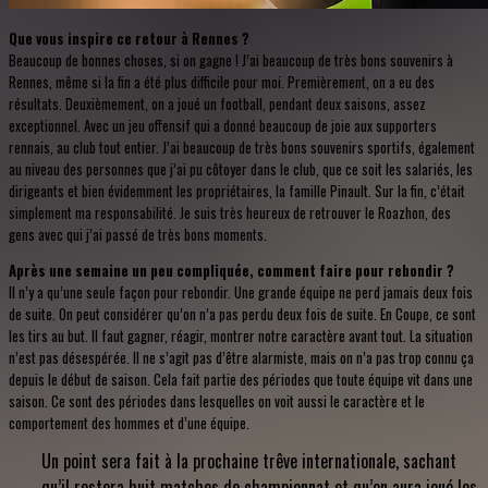
Que vous inspire ce retour à Rennes ?
Beaucoup de bonnes choses, si on gagne ! J’ai beaucoup de très bons souvenirs à
Rennes, même si la fin a été plus difficile pour moi. Premièrement, on a eu des
résultats. Deuxièmement, on a joué un football, pendant deux saisons, assez
exceptionnel. Avec un jeu offensif qui a donné beaucoup de joie aux supporters
rennais, au club tout entier. J’ai beaucoup de très bons souvenirs sportifs, également
au niveau des personnes que j’ai pu côtoyer dans le club, que ce soit les salariés, les
dirigeants et bien évidemment les propriétaires, la famille Pinault. Sur la fin, c’était
simplement ma responsabilité. Je suis très heureux de retrouver le Roazhon, des
gens avec qui j’ai passé de très bons moments.
Après une semaine un peu compliquée, comment faire pour rebondir ?
Il n’y a qu’une seule façon pour rebondir. Une grande équipe ne perd jamais deux fois
de suite. On peut considérer qu’on n’a pas perdu deux fois de suite. En Coupe, ce sont
les tirs au but. Il faut gagner, réagir, montrer notre caractère avant tout. La situation
n’est pas désespérée. Il ne s’agit pas d’être alarmiste, mais on n’a pas trop connu ça
depuis le début de saison. Cela fait partie des périodes que toute équipe vit dans une
saison. Ce sont des périodes dans lesquelles on voit aussi le caractère et le
comportement des hommes et d’une équipe.
Un point sera fait à la prochaine trêve internationale, sachant
qu’il restera huit matches de championnat et qu’on aura joué les