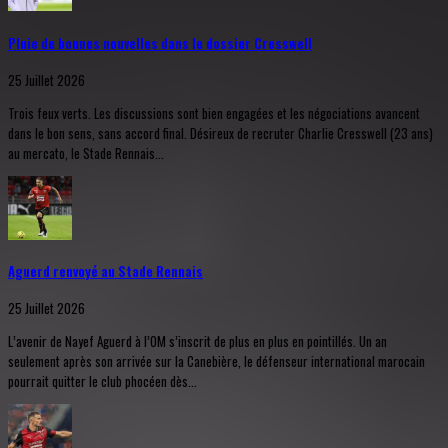
Pluie de bonnes nouvelles dans le dossier Cresswell
25 Juillet 2026
Trois feux verts. Les discussions sont bien engagées et les négociations avancent
dans le bon sens, sans accord final. Désireux de recruter Charlie Cresswell (23 ans)
au mercato, le Stade Rennais...
Aguerd renvoyé au Stade Rennais
25 Juillet 2026
L’avenir de Nayef Aguerd à l’OM s’inscrit de plus en plus en pointillés. Un an
seulement après son arrivée sur la Canebière, le défenseur international marocain
pourrait quitter le club phocéen dès...