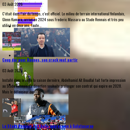
03 Août 2026
C’était dans l’air du temps, c’est officiel. Le milieu de terrain international finlandais,
Glenn Kamara, arrivé en 2024 sous Frederic Massara au Stade Rennais et très peu
utilisé en deux ans, faute...
Coup dur pour Rennes, son crack veut partir
03 Août 2026
Installé dans le onze la saison dernière, Abdelhamid Aït Boudlal fait forte impression
au Stade Rennais. La direction souhaite prolonger son contrat qui expire en 2028.
Mais le défenseur central...
Le Stade Rennais fait belle impression à Galatasaray