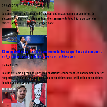
03 Août 2026
La saison permettant largement à chacun, optimistes comme pessimistes, de
s’exprimer, il convient de ne pas tirer d’enseignements trop hâtifs au sujet des
matchs amicaux. Ne pas s’enflammer, donc,...
Côme prévoit de retirer les abonnements des supporters qui manquent
un trop grand nombre de matches sans justification
02 Août 2026
Le club de Côme a prévu des mesures drastiques concernant les abonnements de ses
supporters. En cas d'absences répétées aux matches sans justification aux matches,
l'équipe se réserve le droit de...