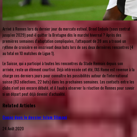
Arrivé à Rennes lors du dernier jour du mercato estival, Breel Embolo (sous contrat
jusqu'en 2029) peut-il quitter la Bretagne dès le marché hivernal ? Après des
premières semaines d'adaptation compliquées, l'attaquant de 28 ans a trouvé un
rythme de croisière en inscrivant deux buts lors de ses deux dernières rencontres (4
au total en 10 matches de Ligue 1).
Le Suisse, qui a participé à toutes les rencontres du Stade Rennais depuis son
arrivée, reste un élément courtisé. Déjà intéressée cet été, l'AS Rome est revenue à la
charge ces derniers jours pour connaître les possibilités autour de l'international
suisse (83 sélections, 22 buts) dans les prochaines semaines. Les contacts entre les
clubs n'ont pas encore débuté, et il faudra observer la réaction de Rennes pour savoir
si un départ peut déjà devenir d'actualité.
Related Articles
Couac dans le dossier Islam Slimani
24 Août 2020