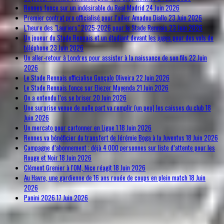
Rennes fonce sur un indésirable du Real Madrid
24 Juin 2026
Premier contrat pro officialisé pour l’ailier Amadou Diallo
23 Juin 2026
L’heure des "Lauriers" 2025-2026 pour le Stade Rennais
23 Juin 2026
Un joueur du Stade Rennais et un étudiant devant les juges pour des vols de
téléphone
23 Juin 2026
Un aller-retour à Londres pour assister à la naissance de son fils
22 Juin
2026
Le Stade Rennais officialise Gonçalo Oliveira
22 Juin 2026
Le Stade Rennais fonce sur Eliezer Mayenda
21 Juin 2026
On a entendu l’os se briser
20 Juin 2026
Une surprise venue de nulle part va remplir (un peu) les caisses du club
18
Juin 2026
Un mercato pour cartonner en Ligue 1
18 Juin 2026
Rennes va bénéficier du transfert de Jérémie Boga à la Juventus
18 Juin 2026
Campagne d’abonnement : déjà 4 000 personnes sur liste d’attente pour les
Rouge et Noir
18 Juin 2026
Clément Grenier à l'OM, Nice réagit
18 Juin 2026
Au Havre, une gardienne de 16 ans rouée de coups en plein match
18 Juin
2026
Panini 2026
17 Juin 2026