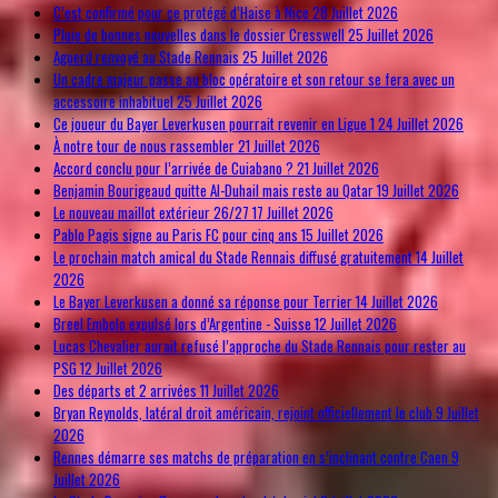
C’est confirmé pour ce protégé d’Haise à Nice
28 Juillet 2026
Pluie de bonnes nouvelles dans le dossier Cresswell
25 Juillet 2026
Aguerd renvoyé au Stade Rennais
25 Juillet 2026
Un cadre majeur passe au bloc opératoire et son retour se fera avec un
accessoire inhabituel
25 Juillet 2026
Ce joueur du Bayer Leverkusen pourrait revenir en Ligue 1
24 Juillet 2026
À notre tour de nous rassembler
21 Juillet 2026
Accord conclu pour l’arrivée de Cuiabano ?
21 Juillet 2026
Benjamin Bourigeaud quitte Al-Duhail mais reste au Qatar
19 Juillet 2026
Le nouveau maillot extérieur 26/27
17 Juillet 2026
Pablo Pagis signe au Paris FC pour cinq ans
15 Juillet 2026
Le prochain match amical du Stade Rennais diffusé gratuitement
14 Juillet
2026
Le Bayer Leverkusen a donné sa réponse pour Terrier
14 Juillet 2026
Breel Embolo expulsé lors d’Argentine - Suisse
12 Juillet 2026
Lucas Chevalier aurait refusé l’approche du Stade Rennais pour rester au
PSG
12 Juillet 2026
Des départs et 2 arrivées
11 Juillet 2026
Bryan Reynolds, latéral droit américain, rejoint officiellement le club
9 Juillet
2026
Rennes démarre ses matchs de préparation en s’inclinant contre Caen
9
Juillet 2026