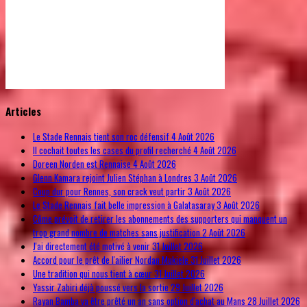
© Free
Joomla! 3 Modules
- by
VinaGecko.com
Articles
Le Stade Rennais tient son roc défensif
4 Août 2026
Il cochait toutes les cases du profil recherché
4 Août 2026
Doreen Norden est Rennaise
4 Août 2026
Glenn Kamara rejoint Julien Stéphan à Londres
3 Août 2026
Coup dur pour Rennes, son crack veut partir
3 Août 2026
Le Stade Rennais fait belle impression à Galatasaray
3 Août 2026
Côme prévoit de retirer les abonnements des supporters qui manquent un
trop grand nombre de matches sans justification
2 Août 2026
J'ai directement été motivé à venir
31 Juillet 2026
Accord pour le prêt de l'ailier Nordan Mukiele
31 Juillet 2026
Une tradition qui nous tient à cœur
31 Juillet 2026
Yassir Zabiri déjà poussé vers la sortie
29 Juillet 2026
Rayan Bamba va être prêté un an sans option d'achat au Mans
28 Juillet 2026