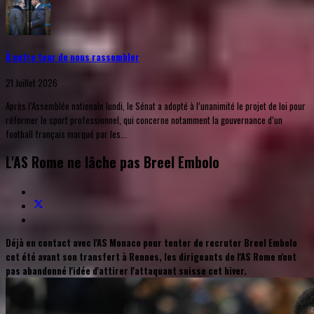
À notre tour de nous rassembler
21 Juillet 2026
Après l’Assemblée nationale lundi, le Sénat a adopté à l’unanimité le projet de loi pour
réformer le sport professionnel, qui concerne notamment la gouvernance d’un
football français marqué par les...
L'AS Rome ne lâche pas Breel Embolo
Déjà en contact avec l'AS Monaco pour tenter de recruter Breel Embolo
cet été avant son transfert à Rennes, les dirigeants de l'AS Rome n'ont
pas abandonné l'idée d'attirer l'attaquant suisse cet hiver.