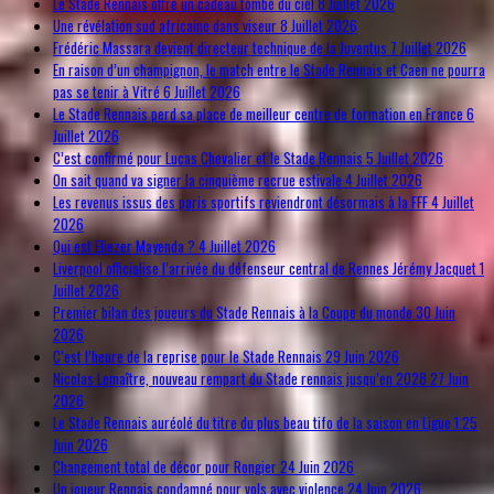
Le Stade Rennais offre un cadeau tombé du ciel
8 Juillet 2026
Une révélation sud africaine dans viseur
8 Juillet 2026
Frédéric Massara devient directeur technique de la Juventus
7 Juillet 2026
En raison d’un champignon, le match entre le Stade Rennais et Caen ne pourra
pas se tenir à Vitré
6 Juillet 2026
Le Stade Rennais perd sa place de meilleur centre de formation en France
6
Juillet 2026
C’est confirmé pour Lucas Chevalier et le Stade Rennais
5 Juillet 2026
On sait quand va signer la cinquième recrue estivale
4 Juillet 2026
Les revenus issus des paris sportifs reviendront désormais à la FFF
4 Juillet
2026
Qui est Eliezer Mayenda ?
4 Juillet 2026
Liverpool officialise l’arrivée du défenseur central de Rennes Jérémy Jacquet
1
Juillet 2026
Premier bilan des joueurs du Stade Rennais à la Coupe du monde
30 Juin
2026
C’est l’heure de la reprise pour le Stade Rennais
29 Juin 2026
Nicolas Lemaître, nouveau rempart du Stade rennais jusqu’en 2028
27 Juin
2026
Le Stade Rennais auréolé du titre du plus beau tifo de la saison en Ligue 1
25
Juin 2026
Changement total de décor pour Rongier
24 Juin 2026
Un joueur Rennais condamné pour vols avec violence
24 Juin 2026