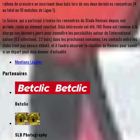
rythme de croisière en inscrivant deux buts lors de ses deux dernières rencontres (4
au total en 10 matches de Ligue 1).
Le Suisse, qui a participé à toutes les rencontres du Stade Rennais depuis son
arrivée, reste un élément courtisé. Déjà intéressée cet été, l'AS Rome est revenue à la
charge ces derniers jours pour connaître les possibilités autour de l'international
suisse (83 sélections, 22 buts) dans les prochaines semaines. Les contacts entre les
clubs n'ont pas encore débuté, et il faudra observer la réaction de Rennes pour savoir
si un départ peut déjà devenir d'actualité.
Mentions Légales
Partenaires
Betclic
SLB Photography