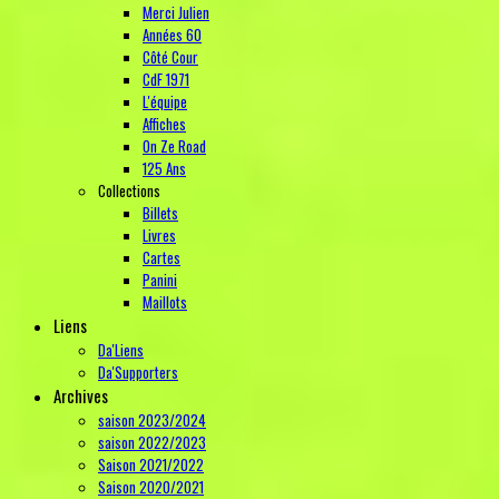
Merci Julien
Années 60
Côté Cour
CdF 1971
L'équipe
Affiches
On Ze Road
125 Ans
Collections
Billets
Livres
Cartes
Panini
Maillots
Liens
Da'Liens
Da'Supporters
Archives
saison 2023/2024
saison 2022/2023
Saison 2021/2022
Saison 2020/2021