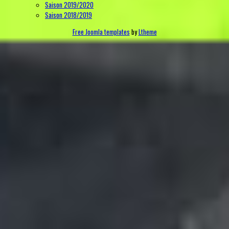
Saison 2019/2020
Saison 2018/2019
Free Joomla templates
by
Ltheme