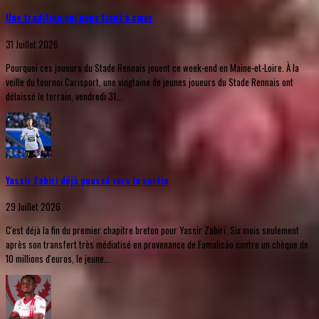
Une tradition qui nous tient à cœur
31 Juillet 2026
Pourquoi ces joueurs du Stade Rennais jouent ce week-end en Maine-et-Loire. À la
veille du tournoi Carisport, une vingtaine de jeunes joueurs du Stade Rennais ont
délaissé le terrain, vendredi 31...
Yassir Zabiri déjà poussé vers la sortie
29 Juillet 2026
C'est déjà la fin du premier chapitre breton pour Yassir Zabiri. Six mois seulement
après son transfert très médiatisé en provenance de Famalicão contre un chèque de
10 millions d'euros, le jeune...