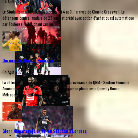
04 Août 2026
Le Stade Rennais a officialisé ce mardi 4 août l’arrivée de Charlie Cresswell. Le
défenseur central anglais de 23 ans est prêté avec option d’achat quasi automatique
par Toulouse, débouchant sur un...
Doreen Norden est Rennaise
04 Août 2026
La défenseure centrale de 21 ans arrive en provenance de QRM - Section Féminine.
Anciennement lensoise, Doreen sort d'une saison pleine avec Quevilly Rouen
Métropole et rejoint donc les rangs...
Glenn Kamara rejoint Julien Stéphan à Londres