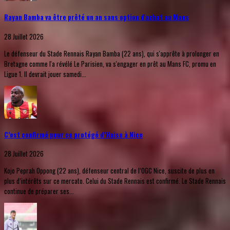
Rayan Bamba va être prêté un an sans option d'achat au Mans
28 Juillet 2026
Le défenseur du Stade Rennais Rayan Bamba (22 ans), qui s'apprête à prolonger en
Bretagne comme l'a révélé Le Parisien, va s'engager en prêt au Mans FC, promu en
Ligue 1. Il devrait jouer samedi...
C’est confirmé pour ce protégé d’Haise à Nice
28 Juillet 2026
Kojo Peprah Oppong (22 ans), défenseur central de l’OGC Nice, suscite de plus en
plus d’intérêts sur ce mercato. Celui du Stade Rennais est confirmé. Le Stade Rennais
continue de préparer ses...