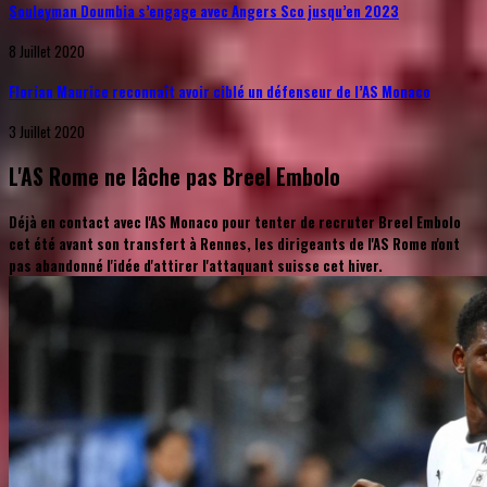
Souleyman Doumbia s’engage avec Angers Sco jusqu’en 2023
8 Juillet 2020
Florian Maurice reconnaît avoir ciblé un défenseur de l’AS Monaco
3 Juillet 2020
L'AS Rome ne lâche pas Breel Embolo
Déjà en contact avec l'AS Monaco pour tenter de recruter Breel Embolo
cet été avant son transfert à Rennes, les dirigeants de l'AS Rome n'ont
pas abandonné l'idée d'attirer l'attaquant suisse cet hiver.