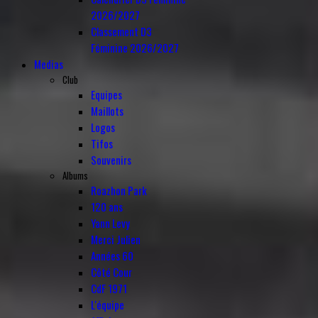
2026/2027
Classement D3
Féminine 2026/2027
Medias
Club
Equipes
Maillots
Logos
Tifos
Souvenirs
Albums
Roazhon Park
120 ans
Yann Levy
Merci Julien
Années 60
Côté Cour
CdF 1971
L'équipe