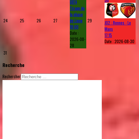
UEFA
Tirage de
la phase
24
25
26
27
de Ligue
29
J02 : Rennes - Le
18:00
Mans
Date :
17:15
2026-08-
Date :
2026-08-30
28
31
Recherche
Rechercher