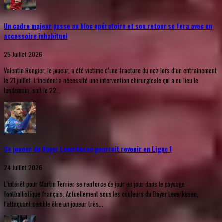
Un cadre majeur passe au bloc opératoire et son retour se fera avec un
accessoire inhabituel
25 Juillet 2026
Valentin Rongier, le joueur, a été victime d’une fracture du nez lors d’un entraînement
le 21 juillet. L’incident a nécessité une intervention chirurgicale qui a eu lieu le
lendemain, soit le 22...
Ce joueur du Bayer Leverkusen pourrait revenir en Ligue 1
24 Juillet 2026
L’intérêt pour Martin Terrier se renforce de jour en jour dans le paysage
footballistique français. Actuellement sous les couleurs du Bayer Leverkusen,
l’attaquant semble être un joueur très...