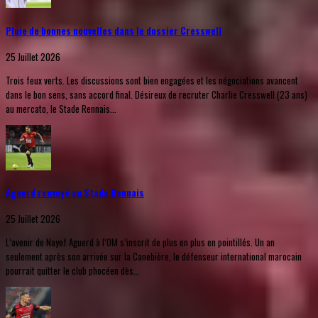
Pluie de bonnes nouvelles dans le dossier Cresswell
25 Juillet 2026
Trois feux verts. Les discussions sont bien engagées et les négociations avancent
dans le bon sens, sans accord final. Désireux de recruter Charlie Cresswell (23 ans)
au mercato, le Stade Rennais...
Aguerd renvoyé au Stade Rennais
25 Juillet 2026
L’avenir de Nayef Aguerd à l’OM s’inscrit de plus en plus en pointillés. Un an
seulement après son arrivée sur la Canebière, le défenseur international marocain
pourrait quitter le club phocéen dès...