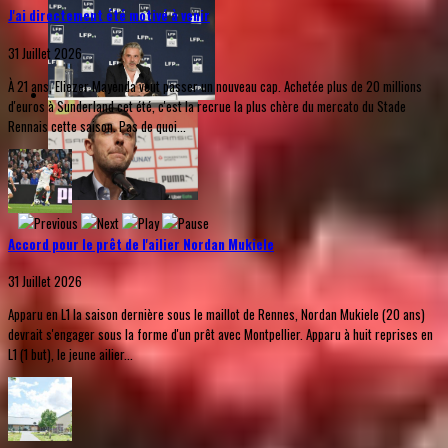
J'ai directement été motivé à venir
31 Juillet 2026
À 21 ans, Eliezer Mayenda veut passer un nouveau cap. Achetée plus de 20 millions
d'euros à Sunderland cet été, c'est la recrue la plus chère du mercato du Stade
Rennais cette saison. Pas de quoi...
Accord pour le prêt de l'ailier Nordan Mukiele
31 Juillet 2026
Apparu en L1 la saison dernière sous le maillot de Rennes, Nordan Mukiele (20 ans)
devrait s'engager sous la forme d'un prêt avec Montpellier. Apparu à huit reprises en
L1 (1 but), le jeune ailier...