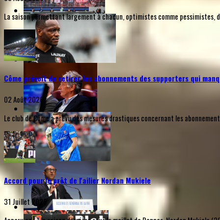
La saison permettant largement à chacun, optimistes comme pessimistes, de s
Côme prévoit de retirer les abonnements des supporters qui manq
02 Août 2026
Le club de Côme a prévu des mesures drastiques concernant les abonnements d
Accord pour le prêt de l'ailier Nordan Mukiele
31 Juillet 2026