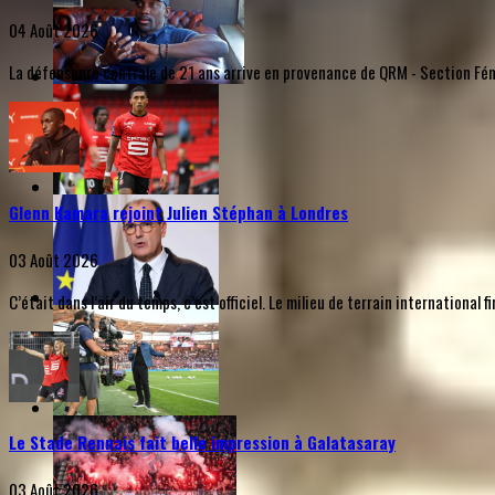
04 Août 2026
La défenseure centrale de 21 ans arrive en provenance de QRM - Section Fémi
Glenn Kamara rejoint Julien Stéphan à Londres
03 Août 2026
C’était dans l’air du temps, c’est officiel. Le milieu de terrain internationa
Le Stade Rennais fait belle impression à Galatasaray
03 Août 2026