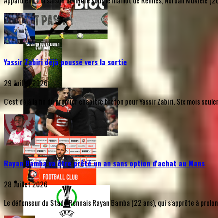
Apparu en L1 la saison dernière sous le maillot de Rennes, Nordan Mukiele (20 a
Yassir Zabiri déjà poussé vers la sortie
29 Juillet 2026
C'est déjà la fin du premier chapitre breton pour Yassir Zabiri. Six mois seu
Rayan Bamba va être prêté un an sans option d'achat au Mans
28 Juillet 2026
Le défenseur du Stade Rennais Rayan Bamba (22 ans), qui s'apprête à prolonge