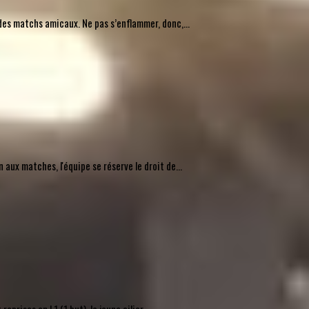
des matchs amicaux. Ne pas s’enflammer, donc,...
ux matches, l'équipe se réserve le droit de...