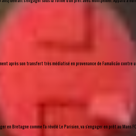
ns) devrait s'engager sous la forme d'un prêt avec Montpellier. Apparu à huit rep
lement après son transfert très médiatisé en provenance de Famalicão contre un 
r en Bretagne comme l'a révélé Le Parisien, va s'engager en prêt au Mans FC, 