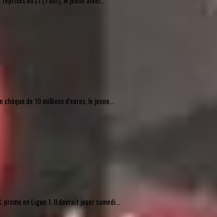
rises en L1 (1 but), le jeune ailier...
chèque de 10 millions d'euros, le jeune...
promu en Ligue 1. Il devrait jouer samedi...