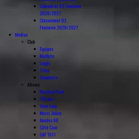
Calendrier D3 Féminine
2026/2027
Classement D3
Féminine 2026/2027
Medias
Club
Equipes
Maillots
Logos
Tifos
Souvenirs
Albums
Roazhon Park
120 ans
Yann Levy
Merci Julien
Années 60
Côté Cour
CdF 1971