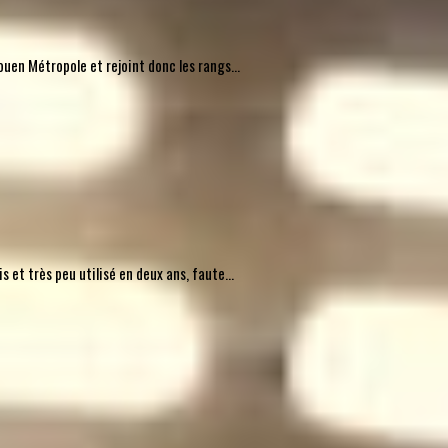
uen Métropole et rejoint donc les rangs...
 et très peu utilisé en deux ans, faute...