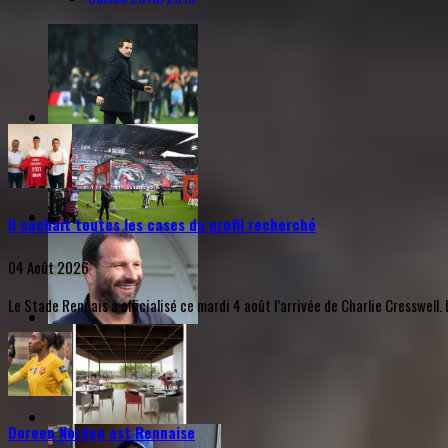
Il cochait toutes les cases du profil recherché
04 Août 2026
Le Stade Rennais a officialisé ce mardi 4 août l’arrivée de Charlie Cresswel
Doreen Norden est Rennaise