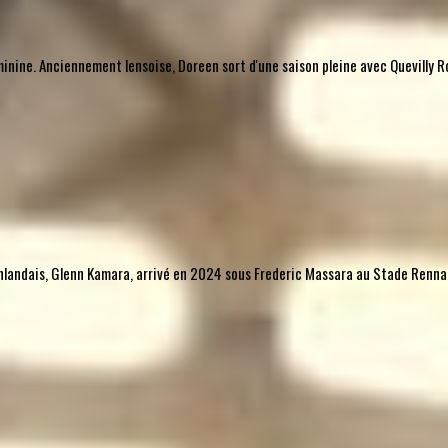
nine. Anciennement lensoise, Doreen sort d'une saison pleine avec Quevilly Ro
l finlandais, Glenn Kamara, arrivé en 2024 sous Frederic Massara au Stade Rennais