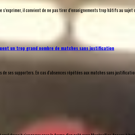
’exprimer, il convient de ne pas tirer d’enseignements trop hâtifs au sujet 
uent un trop grand nombre de matches sans justification
e ses supporters. En cas d'absences répétées aux matches sans justification a