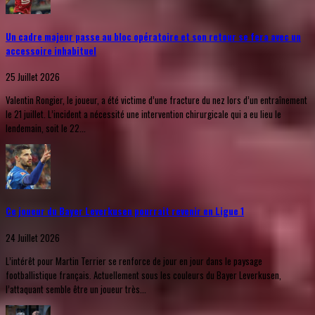
Un cadre majeur passe au bloc opératoire et son retour se fera avec un
accessoire inhabituel
25 Juillet 2026
Valentin Rongier, le joueur, a été victime d’une fracture du nez lors d’un entraînement
le 21 juillet. L’incident a nécessité une intervention chirurgicale qui a eu lieu le
lendemain, soit le 22...
Ce joueur du Bayer Leverkusen pourrait revenir en Ligue 1
24 Juillet 2026
L’intérêt pour Martin Terrier se renforce de jour en jour dans le paysage
footballistique français. Actuellement sous les couleurs du Bayer Leverkusen,
l’attaquant semble être un joueur très...