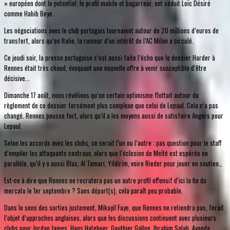
» européen dont le potentiel, le profil mobile et bagarreur, ont séduit Loïc Désiré
comme Habib Beye.
Les négociations avec le club portugais tournaient autour de 20 millions d’euros de
transfert, alors qu’en Italie, la rumeur d’un intérêt de l’AC Milan a circulé.
Ce jeudi soir, la presse portugaise s’est aussi faite l’écho que le dossier Harder à
Rennes était très chaud, évoquant une nouvelle offre à venir susceptible d’être
décisive...
Dimanche 17 août, nous révélions qu’un certain optimisme flottait autour du
règlement de ce dossier forcément plus complexe que celui de Lepaul. Cela n’a pas
changé. Rennes pousse fort, alors qu’il a les moyens aussi de satisfaire Angers pour
Lepaul.
Selon les accords avec les clubs, ce serait l’un ou l’autre : pas question pour le staff
d’empiler les attaquants centraux, alors que l’éclosion de Meïté est espérée en
parallèle, qu’il y a aussi Blas, Al Tamari, Yildirim, voire Rieder pour jouer en soutien…
Est-ce à dire que Rennes ne recrutera pas un autre profil offensif d’ici la fin du
mercato le 1er septembre ? Sans départ(s), cela paraît peu probable.
Dans le sens des sorties justement, Mikayil Faye, que Rennes ne retiendra pas, ferait
l’objet d’approches anglaises, alors que les discussions continuent avec plusieurs
clubs pour Jordan James. Hans Hateboer, Gauthier Gallon, Ibrahim Salah, Ayanda