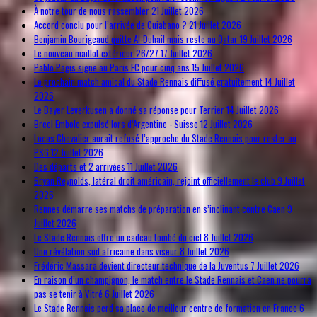
À notre tour de nous rassembler
21 Juillet 2026
Accord conclu pour l’arrivée de Cuiabano ?
21 Juillet 2026
Benjamin Bourigeaud quitte Al-Duhail mais reste au Qatar
19 Juillet 2026
Le nouveau maillot extérieur 26/27
17 Juillet 2026
Pablo Pagis signe au Paris FC pour cinq ans
15 Juillet 2026
Le prochain match amical du Stade Rennais diffusé gratuitement
14 Juillet
2026
Le Bayer Leverkusen a donné sa réponse pour Terrier
14 Juillet 2026
Breel Embolo expulsé lors d’Argentine - Suisse
12 Juillet 2026
Lucas Chevalier aurait refusé l’approche du Stade Rennais pour rester au
PSG
12 Juillet 2026
Des départs et 2 arrivées
11 Juillet 2026
Bryan Reynolds, latéral droit américain, rejoint officiellement le club
9 Juillet
2026
Rennes démarre ses matchs de préparation en s’inclinant contre Caen
9
Juillet 2026
Le Stade Rennais offre un cadeau tombé du ciel
8 Juillet 2026
Une révélation sud africaine dans viseur
8 Juillet 2026
Frédéric Massara devient directeur technique de la Juventus
7 Juillet 2026
En raison d’un champignon, le match entre le Stade Rennais et Caen ne pourra
pas se tenir à Vitré
6 Juillet 2026
Le Stade Rennais perd sa place de meilleur centre de formation en France
6