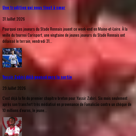
Une tradition qui nous tient à cœur
31 Juillet 2026
Pourquoi ces joueurs du Stade Rennais jouent ce week-end en Maine-et-Loire. À la
veille du tournoi Carisport, une vingtaine de jeunes joueurs du Stade Rennais ont
délaissé le terrain, vendredi 31...
Yassir Zabiri déjà poussé vers la sortie
29 Juillet 2026
C'est déjà la fin du premier chapitre breton pour Yassir Zabiri. Six mois seulement
après son transfert très médiatisé en provenance de Famalicão contre un chèque de
10 millions d'euros, le jeune...