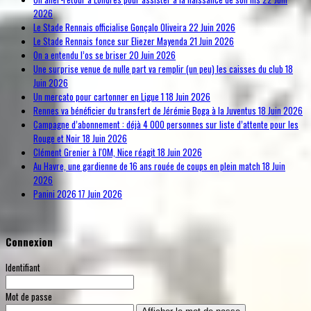
2026
Le Stade Rennais officialise Gonçalo Oliveira
22 Juin 2026
Le Stade Rennais fonce sur Eliezer Mayenda
21 Juin 2026
On a entendu l’os se briser
20 Juin 2026
Une surprise venue de nulle part va remplir (un peu) les caisses du club
18
Juin 2026
Un mercato pour cartonner en Ligue 1
18 Juin 2026
Rennes va bénéficier du transfert de Jérémie Boga à la Juventus
18 Juin 2026
Campagne d’abonnement : déjà 4 000 personnes sur liste d’attente pour les
Rouge et Noir
18 Juin 2026
Clément Grenier à l'OM, Nice réagit
18 Juin 2026
Au Havre, une gardienne de 16 ans rouée de coups en plein match
18 Juin
2026
Panini 2026
17 Juin 2026
Connexion
Identifiant
Mot de passe