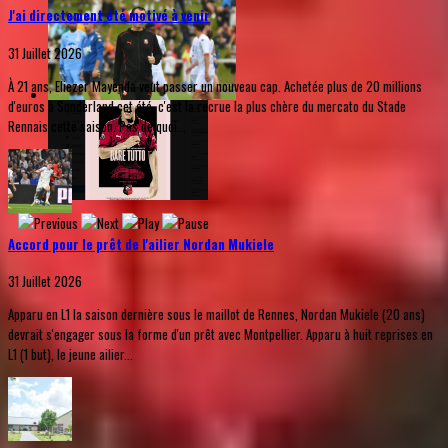
J'ai directement été motivé à venir
31 Juillet 2026
À 21 ans, Eliezer Mayenda veut passer un nouveau cap. Achetée plus de 20 millions
d'euros à Sunderland cet été, c'est la recrue la plus chère du mercato du Stade
Rennais cette saison. Pas de quoi...
Accord pour le prêt de l'ailier Nordan Mukiele
31 Juillet 2026
Apparu en L1 la saison dernière sous le maillot de Rennes, Nordan Mukiele (20 ans)
devrait s'engager sous la forme d'un prêt avec Montpellier. Apparu à huit reprises en
L1 (1 but), le jeune ailier...