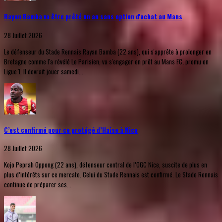
Rayan Bamba va être prêté un an sans option d'achat au Mans
28 Juillet 2026
Le défenseur du Stade Rennais Rayan Bamba (22 ans), qui s'apprête à prolonger en
Bretagne comme l'a révélé Le Parisien, va s'engager en prêt au Mans FC, promu en
Ligue 1. Il devrait jouer samedi...
C’est confirmé pour ce protégé d’Haise à Nice
28 Juillet 2026
Kojo Peprah Oppong (22 ans), défenseur central de l’OGC Nice, suscite de plus en
plus d’intérêts sur ce mercato. Celui du Stade Rennais est confirmé. Le Stade Rennais
continue de préparer ses...