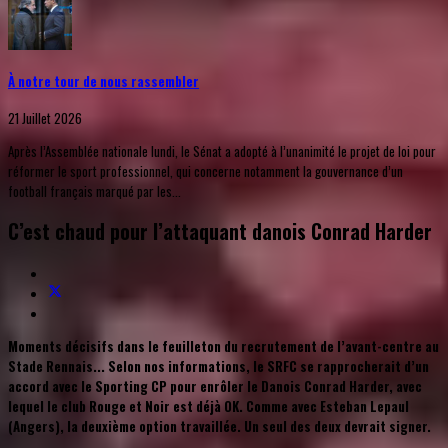
À notre tour de nous rassembler
21 Juillet 2026
Après l’Assemblée nationale lundi, le Sénat a adopté à l’unanimité le projet de loi pour
réformer le sport professionnel, qui concerne notamment la gouvernance d’un
football français marqué par les...
C’est chaud pour l’attaquant danois Conrad Harder
Moments décisifs dans le feuilleton du recrutement de l’avant-centre au
Stade Rennais... Selon nos informations, le SRFC se rapprocherait d’un
accord avec le Sporting CP pour enrôler le Danois Conrad Harder, avec
lequel le club Rouge et Noir est déjà OK. Comme avec Esteban Lepaul
(Angers), la deuxième option travaillée. Un seul des deux devrait signer.