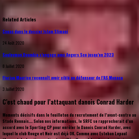
Related Articles
Couac dans le dossier Islam Slimani
24 Août 2020
Souleyman Doumbia s’engage avec Angers Sco jusqu’en 2023
8 Juillet 2020
Florian Maurice reconnaît avoir ciblé un défenseur de l’AS Monaco
3 Juillet 2020
C’est chaud pour l’attaquant danois Conrad Harder
Moments décisifs dans le feuilleton du recrutement de l’avant-centre au
Stade Rennais... Selon nos informations, le SRFC se rapprocherait d’un
accord avec le Sporting CP pour enrôler le Danois Conrad Harder, avec
lequel le club Rouge et Noir est déjà OK. Comme avec Esteban Lepaul