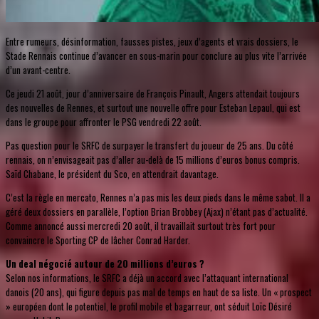
Entre rumeurs, désinformation, fausses pistes, jeux d’agents et vrais dossiers, le
Stade Rennais continue d’avancer en sous-marin pour conclure au plus vite l’arrivée
d’un avant-centre.
Ce jeudi 21 août, jour d’anniversaire de François Pinault, Angers attendait toujours
des nouvelles de Rennes, et surtout une nouvelle offre pour Esteban Lepaul, qui est
dans le groupe pour affronter le PSG vendredi 22 août.
Pas question pour le SRFC de surpayer le transfert du joueur de 25 ans. Du côté
rennais, on n’envisageait pas d’aller au-delà de 15 millions d’euros bonus compris.
Saïd Chabane, le président du Sco, en attendrait davantage.
C’est la règle en mercato, Rennes n’a pas mis les deux pieds dans le même sabot. Il a
géré deux dossiers en parallèle, l’option Brian Brobbey (Ajax) n’étant pas d’actualité.
Comme annoncé aussi mercredi 20 août, il travaillait surtout très fort pour
convaincre le Sporting CP de lâcher Conrad Harder.
Un deal négocié autour de 20 millions d’euros ?
Selon nos informations, le SRFC a déjà un accord avec l’attaquant international
danois (20 ans), qui figure depuis pas mal de temps en haut de sa liste. Un « prospect
» européen dont le potentiel, le profil mobile et bagarreur, ont séduit Loïc Désiré