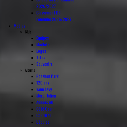
2026/2027
Classement D3
Féminine 2026/2027
Medias
Club
Equipes
Maillots
Logos
Tifos
Souvenirs
Albums
Roazhon Park
120 ans
Yann Levy
Merci Julien
Années 60
Côté Cour
CdF 1971
L'équipe