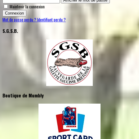
Afficher le mot de passe
Maintenir la connexion
Connexion
Mot de passe perdu ?
Identifiant perdu ?
S.G.S.B.
Boutique de Mumbly