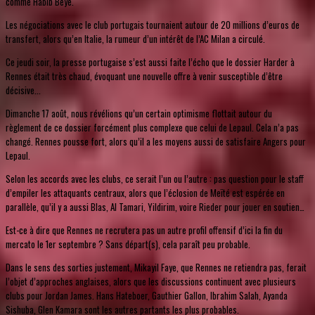
comme Habib Beye.
Les négociations avec le club portugais tournaient autour de 20 millions d’euros de
transfert, alors qu’en Italie, la rumeur d’un intérêt de l’AC Milan a circulé.
Ce jeudi soir, la presse portugaise s’est aussi faite l’écho que le dossier Harder à
Rennes était très chaud, évoquant une nouvelle offre à venir susceptible d’être
décisive...
Dimanche 17 août, nous révélions qu’un certain optimisme flottait autour du
règlement de ce dossier forcément plus complexe que celui de Lepaul. Cela n’a pas
changé. Rennes pousse fort, alors qu’il a les moyens aussi de satisfaire Angers pour
Lepaul.
Selon les accords avec les clubs, ce serait l’un ou l’autre : pas question pour le staff
d’empiler les attaquants centraux, alors que l’éclosion de Meïté est espérée en
parallèle, qu’il y a aussi Blas, Al Tamari, Yildirim, voire Rieder pour jouer en soutien…
Est-ce à dire que Rennes ne recrutera pas un autre profil offensif d’ici la fin du
mercato le 1er septembre ? Sans départ(s), cela paraît peu probable.
Dans le sens des sorties justement, Mikayil Faye, que Rennes ne retiendra pas, ferait
l’objet d’approches anglaises, alors que les discussions continuent avec plusieurs
clubs pour Jordan James. Hans Hateboer, Gauthier Gallon, Ibrahim Salah, Ayanda
Sishuba, Glen Kamara sont les autres partants les plus probables.