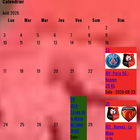
Calendrier
Août 2026
Lun
Mar
Mer
Jeu
Ven
Sam
Dim
1
2
3
4
5
6
7
8
9
10
11
12
13
14
15
16
23
17
18
19
20
21
22
J01 : Paris SG -
Rennes
20:45
Date :
2026-08-23
28
30
UEFA
Tirage de
la phase
24
25
26
27
de Ligue
29
J02 : Rennes - Le
18:00
Mans
Date :
17:15