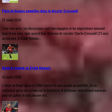
Pluie de bonnes nouvelles dans le dossier Cresswell
25 Juillet 2026
Trois feux verts. Les discussions sont bien engagées et les négociations avancent
dans le bon sens, sans accord final. Désireux de recruter Charlie Cresswell (23 ans)
au mercato, le Stade Rennais...
Aguerd renvoyé au Stade Rennais
25 Juillet 2026
L’avenir de Nayef Aguerd à l’OM s’inscrit de plus en plus en pointillés. Un an
seulement après son arrivée sur la Canebière, le défenseur international marocain
pourrait quitter le club phocéen dès...