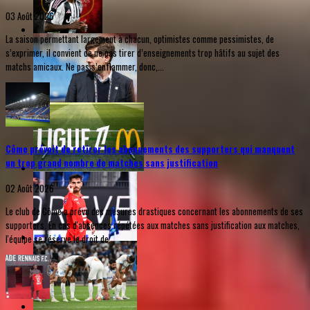
03 Août 2026
La saison permettant largement à chacun, optimistes comme pessimistes, de
s’exprimer, il convient de ne pas tirer d’enseignements trop hâtifs au sujet des
matchs amicaux. Ne pas s’enflammer, donc,...
Côme prévoit de retirer les abonnements des supporters qui manquent
un trop grand nombre de matches sans justification
02 Août 2026
Le club de Côme a prévu des mesures drastiques concernant les abonnements de ses
supporters. En cas d'absences répétées aux matches sans justification aux matches,
l'équipe se réserve le droit de...