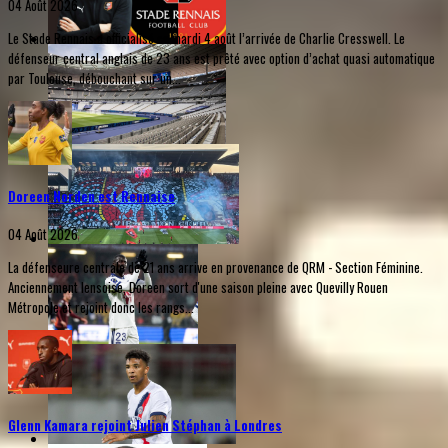
04 Août 2026
Le Stade Rennais a officialisé ce mardi 4 août l’arrivée de Charlie Cresswell. Le
défenseur central anglais de 23 ans est prêté avec option d’achat quasi automatique
par Toulouse, débouchant sur un...
Doreen Norden est Rennaise
04 Août 2026
La défenseure centrale de 21 ans arrive en provenance de QRM - Section Féminine.
Anciennement lensoise, Doreen sort d'une saison pleine avec Quevilly Rouen
Métropole et rejoint donc les rangs...
Glenn Kamara rejoint Julien Stéphan à Londres