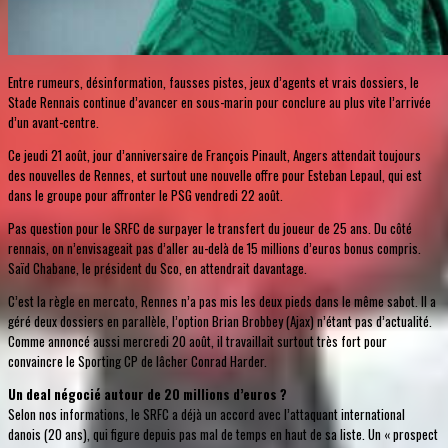
Entre rumeurs, désinformation, fausses pistes, jeux d’agents et vrais dossiers, le
Stade Rennais continue d’avancer en sous-marin pour conclure au plus vite l’arrivée
d’un avant-centre.
Ce jeudi 21 août, jour d’anniversaire de François Pinault, Angers attendait toujours
des nouvelles de Rennes, et surtout une nouvelle offre pour Esteban Lepaul, qui est
dans le groupe pour affronter le PSG vendredi 22 août.
Pas question pour le SRFC de surpayer le transfert du joueur de 25 ans. Du côté
rennais, on n’envisageait pas d’aller au-delà de 15 millions d’euros bonus compris.
Saïd Chabane, le président du Sco, en attendrait davantage.
C’est la règle en mercato, Rennes n’a pas mis les deux pieds dans le même sabot. Il a
géré deux dossiers en parallèle, l’option Brian Brobbey (Ajax) n’étant pas d’actualité.
Comme annoncé aussi mercredi 20 août, il travaillait surtout très fort pour
convaincre le Sporting CP de lâcher Conrad Harder.
Un deal négocié autour de 20 millions d’euros ?
Selon nos informations, le SRFC a déjà un accord avec l’attaquant international
danois (20 ans), qui figure depuis pas mal de temps en haut de sa liste. Un « prospect