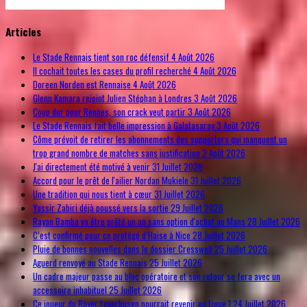
© Free
Joomla! 3 Modules
- by
VinaGecko.com
Articles
Le Stade Rennais tient son roc défensif
4 Août 2026
Il cochait toutes les cases du profil recherché
4 Août 2026
Doreen Norden est Rennaise
4 Août 2026
Glenn Kamara rejoint Julien Stéphan à Londres
3 Août 2026
Coup dur pour Rennes, son crack veut partir
3 Août 2026
Le Stade Rennais fait belle impression à Galatasaray
3 Août 2026
Côme prévoit de retirer les abonnements des supporters qui manquent un
trop grand nombre de matches sans justification
2 Août 2026
J'ai directement été motivé à venir
31 Juillet 2026
Accord pour le prêt de l'ailier Nordan Mukiele
31 Juillet 2026
Une tradition qui nous tient à cœur
31 Juillet 2026
Yassir Zabiri déjà poussé vers la sortie
29 Juillet 2026
Rayan Bamba va être prêté un an sans option d'achat au Mans
28 Juillet 2026
C’est confirmé pour ce protégé d’Haise à Nice
28 Juillet 2026
Pluie de bonnes nouvelles dans le dossier Cresswell
25 Juillet 2026
Aguerd renvoyé au Stade Rennais
25 Juillet 2026
Un cadre majeur passe au bloc opératoire et son retour se fera avec un
accessoire inhabituel
25 Juillet 2026
Ce joueur du Bayer Leverkusen pourrait revenir en Ligue 1
24 Juillet 2026