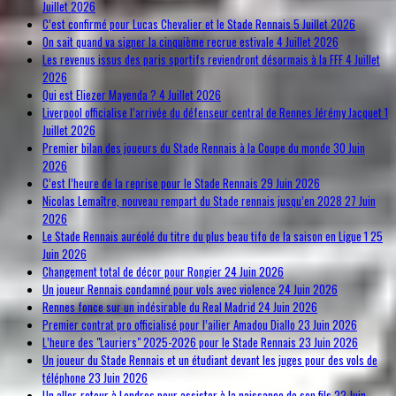
Juillet 2026
C’est confirmé pour Lucas Chevalier et le Stade Rennais
5 Juillet 2026
On sait quand va signer la cinquième recrue estivale
4 Juillet 2026
Les revenus issus des paris sportifs reviendront désormais à la FFF
4 Juillet
2026
Qui est Eliezer Mayenda ?
4 Juillet 2026
Liverpool officialise l’arrivée du défenseur central de Rennes Jérémy Jacquet
1
Juillet 2026
Premier bilan des joueurs du Stade Rennais à la Coupe du monde
30 Juin
2026
C’est l’heure de la reprise pour le Stade Rennais
29 Juin 2026
Nicolas Lemaître, nouveau rempart du Stade rennais jusqu’en 2028
27 Juin
2026
Le Stade Rennais auréolé du titre du plus beau tifo de la saison en Ligue 1
25
Juin 2026
Changement total de décor pour Rongier
24 Juin 2026
Un joueur Rennais condamné pour vols avec violence
24 Juin 2026
Rennes fonce sur un indésirable du Real Madrid
24 Juin 2026
Premier contrat pro officialisé pour l’ailier Amadou Diallo
23 Juin 2026
L’heure des "Lauriers" 2025-2026 pour le Stade Rennais
23 Juin 2026
Un joueur du Stade Rennais et un étudiant devant les juges pour des vols de
téléphone
23 Juin 2026
Un aller-retour à Londres pour assister à la naissance de son fils
22 Juin