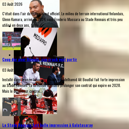
03 Août 2026
C’était dans l’air du temps, c’est officiel. Le milieu de terrain international finlandais,
Glenn Kamara, arrivé en 2024 sous Frederic Massara au Stade Rennais et très peu
utilisé en deux ans, faute...
Coup dur pour Rennes, son crack veut partir
03 Août 2026
Installé dans le onze la saison dernière, Abdelhamid Aït Boudlal fait forte impression
au Stade Rennais. La direction souhaite prolonger son contrat qui expire en 2028.
Mais le défenseur central...
Le Stade Rennais fait belle impression à Galatasaray