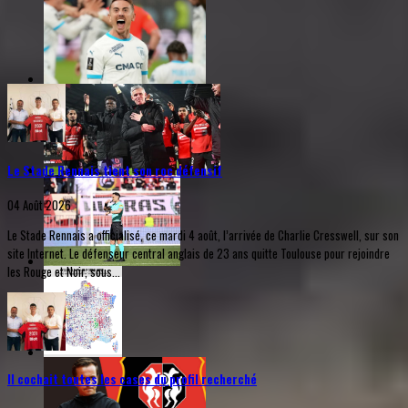
Le Stade Rennais tient son roc défensif
04 Août 2026
Le Stade Rennais a officialisé, ce mardi 4 août, l’arrivée de Charlie Cresswell, sur son
site Internet. Le défenseur central anglais de 23 ans quitte Toulouse pour rejoindre
les Rouge et Noir, sous...
Il cochait toutes les cases du profil recherché