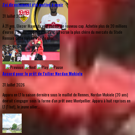
J'ai directement été motivé à venir
31 Juillet 2026
À 21 ans, Eliezer Mayenda veut passer un nouveau cap. Achetée plus de 20 millions
d'euros à Sunderland cet été, c'est la recrue la plus chère du mercato du Stade
Rennais cette saison. Pas de quoi...
Accord pour le prêt de l'ailier Nordan Mukiele
31 Juillet 2026
Apparu en L1 la saison dernière sous le maillot de Rennes, Nordan Mukiele (20 ans)
devrait s'engager sous la forme d'un prêt avec Montpellier. Apparu à huit reprises en
L1 (1 but), le jeune ailier...