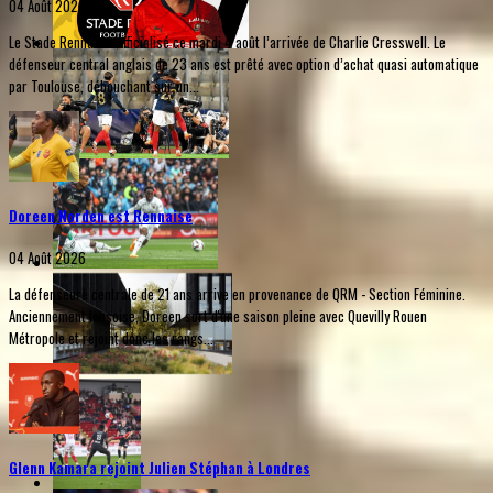
04 Août 2026
Le Stade Rennais a officialisé ce mardi 4 août l’arrivée de Charlie Cresswell. Le
défenseur central anglais de 23 ans est prêté avec option d’achat quasi automatique
par Toulouse, débouchant sur un...
Doreen Norden est Rennaise
04 Août 2026
La défenseure centrale de 21 ans arrive en provenance de QRM - Section Féminine.
Anciennement lensoise, Doreen sort d'une saison pleine avec Quevilly Rouen
Métropole et rejoint donc les rangs...
Glenn Kamara rejoint Julien Stéphan à Londres