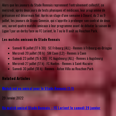
Alors que les joueurs du Stade Rennais reprennent l’entraînement collectif, ce
mercredi, après deux jours de tests physiques et médicaux, leur programme de
présaison est désormais fixé. Après un stage d’une semaine à Dinard, du 3 au 9
juillet, les joueurs de Bruno Genesio, qui s’apprête à prolonger son contrat de deux
ans, auront quatre matchs amicaux à leur programme avant de débuter la saison de
Ligue 1 par un derby face au FC Lorient, le 7 ou le 8 août au Roazhon Park.
Les matchs amicaux du Stade Rennais
Samedi 16 juillet (17 h 30) : SC Fribourg (ALL) - Rennes à Fribourg-en-Brisgau
Mercredi 20 juillet (18 h) : SM Caen (L2) - Rennes à Caen
Samedi 23 juillet (15 h 30) : FC Augsbourg (ALL) - Rennes à Augsbourg
Mercredi 27 juillet (17 h) : FC Nantes - Rennes à Saint-Nazaire
Samedi 30 juillet (18 h) : Rennes - Aston Villa au Roazhon Park
Related Articles
Match nul en amical pour le Stade Rennais (1-1)
29 Janvier 2022
Un match amical Stade Rennais – FC Lorient le samedi 29 janvier