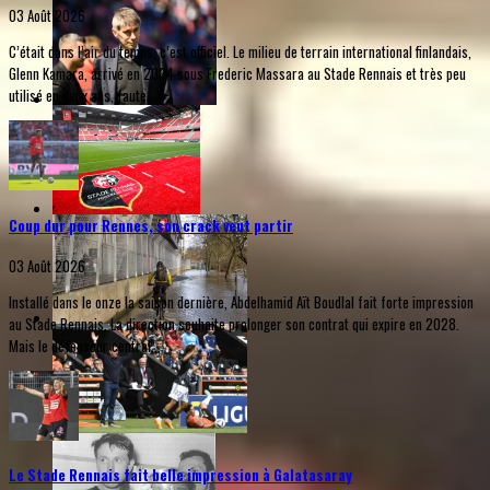
03 Août 2026
C’était dans l’air du temps, c’est officiel. Le milieu de terrain international finlandais,
Glenn Kamara, arrivé en 2024 sous Frederic Massara au Stade Rennais et très peu
utilisé en deux ans, faute...
Coup dur pour Rennes, son crack veut partir
03 Août 2026
Installé dans le onze la saison dernière, Abdelhamid Aït Boudlal fait forte impression
au Stade Rennais. La direction souhaite prolonger son contrat qui expire en 2028.
Mais le défenseur central...
Le Stade Rennais fait belle impression à Galatasaray