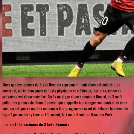
Alors que les joueurs du Stade Rennais reprennent l’entraînement collectif, ce
mercredi, après deux jours de tests physiques et médicaux, leur programme de
présaison est désormais fixé. Après un stage d’une semaine à Dinard, du 3 au 9
juillet, les joueurs de Bruno Genesio, qui s’apprête à prolonger son contrat de deux
ans, auront quatre matchs amicaux à leur programme avant de débuter la saison de
Ligue 1 par un derby face au FC Lorient, le 7 ou le 8 août au Roazhon Park.
Les matchs amicaux du Stade Rennais