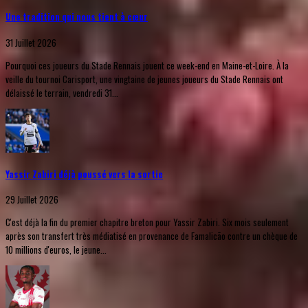
Une tradition qui nous tient à cœur
31 Juillet 2026
Pourquoi ces joueurs du Stade Rennais jouent ce week-end en Maine-et-Loire. À la
veille du tournoi Carisport, une vingtaine de jeunes joueurs du Stade Rennais ont
délaissé le terrain, vendredi 31...
Yassir Zabiri déjà poussé vers la sortie
29 Juillet 2026
C'est déjà la fin du premier chapitre breton pour Yassir Zabiri. Six mois seulement
après son transfert très médiatisé en provenance de Famalicão contre un chèque de
10 millions d'euros, le jeune...