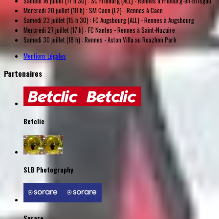
Samedi 16 juillet (17 h 30) : SC Fribourg (ALL) - Rennes à Fribourg-en-Brisgau
Mercredi 20 juillet (18 h) : SM Caen (L2) - Rennes à Caen
Samedi 23 juillet (15 h 30) : FC Augsbourg (ALL) - Rennes à Augsbourg
Mercredi 27 juillet (17 h) : FC Nantes - Rennes à Saint-Nazaire
Samedi 30 juillet (18 h) : Rennes - Aston Villa au Roazhon Park
Mentions Légales
Partenaires
Betclic
SLB Photography
Sorare