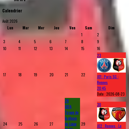
Calendrier
Août 2026
Lun
Mar
Mer
Jeu
Ven
Sam
Dim
1
2
3
4
5
6
7
8
9
10
11
12
13
14
15
16
23
17
18
19
20
21
22
J01 : Paris SG -
Rennes
20:45
Date :
2026-08-23
28
30
UEFA
Tirage de
la phase
24
25
26
27
de Ligue
29
J02 : Rennes - Le