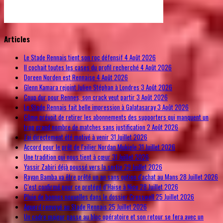
© Free
Joomla! 3 Modules
- by
VinaGecko.com
Articles
Le Stade Rennais tient son roc défensif
4 Août 2026
Il cochait toutes les cases du profil recherché
4 Août 2026
Doreen Norden est Rennaise
4 Août 2026
Glenn Kamara rejoint Julien Stéphan à Londres
3 Août 2026
Coup dur pour Rennes, son crack veut partir
3 Août 2026
Le Stade Rennais fait belle impression à Galatasaray
3 Août 2026
Côme prévoit de retirer les abonnements des supporters qui manquent un
trop grand nombre de matches sans justification
2 Août 2026
J'ai directement été motivé à venir
31 Juillet 2026
Accord pour le prêt de l'ailier Nordan Mukiele
31 Juillet 2026
Une tradition qui nous tient à cœur
31 Juillet 2026
Yassir Zabiri déjà poussé vers la sortie
29 Juillet 2026
Rayan Bamba va être prêté un an sans option d'achat au Mans
28 Juillet 2026
C’est confirmé pour ce protégé d’Haise à Nice
28 Juillet 2026
Pluie de bonnes nouvelles dans le dossier Cresswell
25 Juillet 2026
Aguerd renvoyé au Stade Rennais
25 Juillet 2026
Un cadre majeur passe au bloc opératoire et son retour se fera avec un