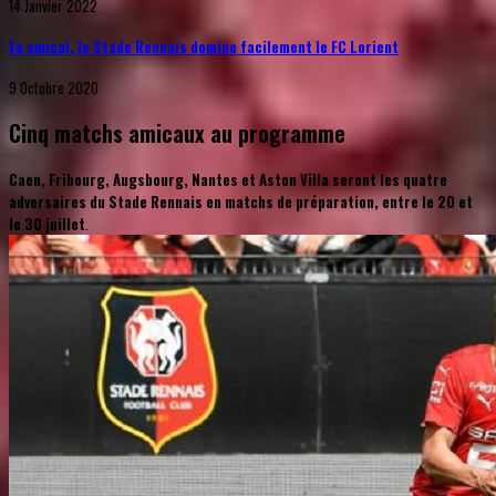
14 Janvier 2022
En amical, le Stade Rennais domine facilement le FC Lorient
9 Octobre 2020
Cinq matchs amicaux au programme
Caen, Fribourg, Augsbourg, Nantes et Aston Villa seront les quatre
adversaires du Stade Rennais en matchs de préparation, entre le 20 et
le 30 juillet
.