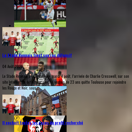
Le Stade Rennais tient son roc défensif
04 Août 2026
Le Stade Rennais a officialisé, ce mardi 4 août, l’arrivée de Charlie Cresswell, sur son
site Internet. Le défenseur central anglais de 23 ans quitte Toulouse pour rejoindre
les Rouge et Noir, sous...
Il cochait toutes les cases du profil recherché