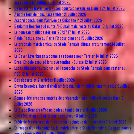
accessoire inhabituel
25 Juillet 2026
Ce joueur du Bayer Leverkusen pourrait revenir en Ligue 1
24 Juillet 2026
À notre tour de nous rassembler
21 Juillet 2026
Accord conclu pour l’arrivée de Cuiabano ?
21 Juillet 2026
Benjamin Bourigeaud quitte Al-Duhail mais reste au Qatar
19 Juillet 2026
Le nouveau maillot extérieur 26/27
17 Juillet 2026
Pablo Pagis signe au Paris FC pour cinq ans
15 Juillet 2026
Le prochain match amical du Stade Rennais diffusé gratuitement
14 Juillet
2026
Le Bayer Leverkusen a donné sa réponse pour Terrier
14 Juillet 2026
Breel Embolo expulsé lors d’Argentine - Suisse
12 Juillet 2026
Lucas Chevalier aurait refusé l’approche du Stade Rennais pour rester au
PSG
12 Juillet 2026
Des départs et 2 arrivées
11 Juillet 2026
Bryan Reynolds, latéral droit américain, rejoint officiellement le club
9 Juillet
2026
Rennes démarre ses matchs de préparation en s’inclinant contre Caen
9
Juillet 2026
Le Stade Rennais offre un cadeau tombé du ciel
8 Juillet 2026
Une révélation sud africaine dans viseur
8 Juillet 2026
Frédéric Massara devient directeur technique de la Juventus
7 Juillet 2026
En raison d’un champignon, le match entre le Stade Rennais et Caen ne pourra
pas se tenir à Vitré
6 Juillet 2026