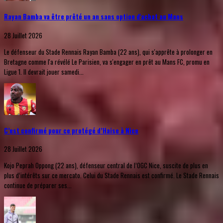
Rayan Bamba va être prêté un an sans option d'achat au Mans
28 Juillet 2026
Le défenseur du Stade Rennais Rayan Bamba (22 ans), qui s'apprête à prolonger en
Bretagne comme l'a révélé Le Parisien, va s'engager en prêt au Mans FC, promu en
Ligue 1. Il devrait jouer samedi...
C’est confirmé pour ce protégé d’Haise à Nice
28 Juillet 2026
Kojo Peprah Oppong (22 ans), défenseur central de l’OGC Nice, suscite de plus en
plus d’intérêts sur ce mercato. Celui du Stade Rennais est confirmé. Le Stade Rennais
continue de préparer ses...