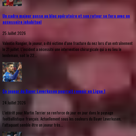
Un cadre majeur passe au bloc opératoire et son retour se fera avec un
accessoire inhabituel
25 Juillet 2026
Valentin Rongier, le joueur, a été victime d’une fracture du nez lors d’un entraînement
le 21 juillet. L’incident a nécessité une intervention chirurgicale qui a eu lieu le
lendemain, soit le 22...
Ce joueur du Bayer Leverkusen pourrait revenir en Ligue 1
24 Juillet 2026
L’intérêt pour Martin Terrier se renforce de jour en jour dans le paysage
footballistique français. Actuellement sous les couleurs du Bayer Leverkusen,
l’attaquant semble être un joueur très...