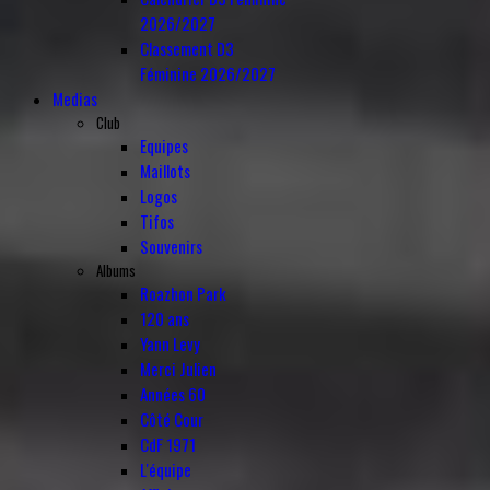
2026/2027
Classement D3
Féminine 2026/2027
Medias
Club
Equipes
Maillots
Logos
Tifos
Souvenirs
Albums
Roazhon Park
120 ans
Yann Levy
Merci Julien
Années 60
Côté Cour
CdF 1971
L'équipe