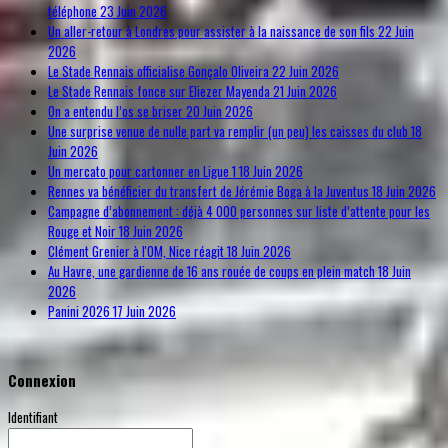
téléphone
23 Juin 2026
Un aller-retour à Londres pour assister à la naissance de son fils
22 Juin
2026
Le Stade Rennais officialise Gonçalo Oliveira
22 Juin 2026
Le Stade Rennais fonce sur Eliezer Mayenda
21 Juin 2026
On a entendu l’os se briser
20 Juin 2026
Une surprise venue de nulle part va remplir (un peu) les caisses du club
18
Juin 2026
Un mercato pour cartonner en Ligue 1
18 Juin 2026
Rennes va bénéficier du transfert de Jérémie Boga à la Juventus
18 Juin 2026
Campagne d’abonnement : déjà 4 000 personnes sur liste d’attente pour les
Rouge et Noir
18 Juin 2026
Clément Grenier à l'OM, Nice réagit
18 Juin 2026
Au Havre, une gardienne de 16 ans rouée de coups en plein match
18 Juin
2026
Panini 2026
17 Juin 2026
Connexion
Identifiant