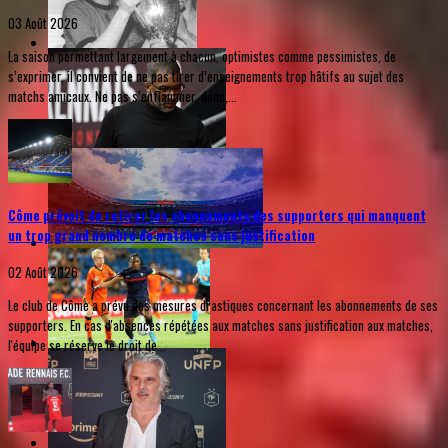
03 Août 2026
La saison permettant largement à chacun, optimistes comme pessimistes, de
s’exprimer, il convient de ne pas tirer d’enseignements trop hâtifs au sujet des
matchs amicaux. Ne pas s’enflammer, donc,...
Côme prévoit de retirer les abonnements des supporters qui manquent
un trop grand nombre de matches sans justification
02 Août 2026
Le club de Côme a prévu des mesures drastiques concernant les abonnements de ses
supporters. En cas d'absences répétées aux matches sans justification aux matches,
l'équipe se réserve le droit de...