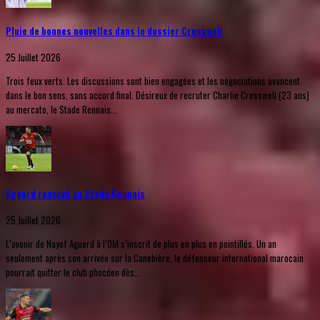
Pluie de bonnes nouvelles dans le dossier Cresswell
25 Juillet 2026
Trois feux verts. Les discussions sont bien engagées et les négociations avancent
dans le bon sens, sans accord final. Désireux de recruter Charlie Cresswell (23 ans)
au mercato, le Stade Rennais...
Aguerd renvoyé au Stade Rennais
25 Juillet 2026
L’avenir de Nayef Aguerd à l’OM s’inscrit de plus en plus en pointillés. Un an
seulement après son arrivée sur la Canebière, le défenseur international marocain
pourrait quitter le club phocéen dès...