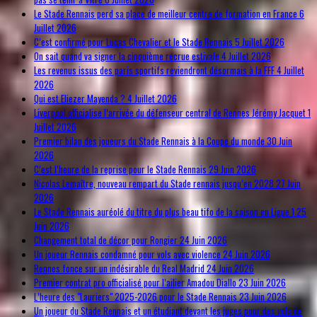
Le Stade Rennais perd sa place de meilleur centre de formation en France
6
Juillet 2026
C’est confirmé pour Lucas Chevalier et le Stade Rennais
5 Juillet 2026
On sait quand va signer la cinquième recrue estivale
4 Juillet 2026
Les revenus issus des paris sportifs reviendront désormais à la FFF
4 Juillet
2026
Qui est Eliezer Mayenda ?
4 Juillet 2026
Liverpool officialise l’arrivée du défenseur central de Rennes Jérémy Jacquet
1
Juillet 2026
Premier bilan des joueurs du Stade Rennais à la Coupe du monde
30 Juin
2026
C’est l’heure de la reprise pour le Stade Rennais
29 Juin 2026
Nicolas Lemaître, nouveau rempart du Stade rennais jusqu’en 2028
27 Juin
2026
Le Stade Rennais auréolé du titre du plus beau tifo de la saison en Ligue 1
25
Juin 2026
Changement total de décor pour Rongier
24 Juin 2026
Un joueur Rennais condamné pour vols avec violence
24 Juin 2026
Rennes fonce sur un indésirable du Real Madrid
24 Juin 2026
Premier contrat pro officialisé pour l’ailier Amadou Diallo
23 Juin 2026
L’heure des "Lauriers" 2025-2026 pour le Stade Rennais
23 Juin 2026
Un joueur du Stade Rennais et un étudiant devant les juges pour des vols de