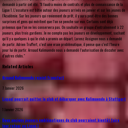
demandé à partir cet été. "Il faudra moins de contrats et plus de connaissance de la
Ligue 1. L’ossature est bâtie autour des joueurs arrivés en janvier et sur les jeunes de
l’Académie. Sur les joueurs qui reviennent de prêt, il y aura peut-être des bonnes
surprises et gens qui méritent que l’on se penche sur eux. Certains sont déjà
prévenus que l’on ne les conservera pas. On souhaite un groupe d’entraînement à 22
joueurs, plus trois gardiens. Je ne compte pas les joueurs en développement, sachant
qu’il y a quelques à qui le club a promis un départ. Lorenz Assignon nous a demandé
de partir. Adrien Truffert, c’est une vraie problématique, il pense que c’est l’heure
pour lui de partir. Arnaud Kalimuendo nous a demandé l’autorisation de discuter avec
d’autres clubs."
Related Articles
Arnaud Kalimuendo rejoint Francfort
7 Janvier 2026
Lepaul pourrait quitter le club et débarquer avec Kalimuendo à Stuttgart
1 Janvier 2026
Deux anciens joueurs emblématiques du club pourraient bientôt faire
leur retour en Ligue 1