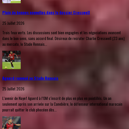
Pluie de bonnes nouvelles dans le dossier Cresswell
25 Juillet 2026
Trois feux verts. Les discussions sont bien engagées et les négociations avancent
dans le bon sens, sans accord final. Désireux de recruter Charlie Cresswell (23 ans)
au mercato, le Stade Rennais...
Aguerd renvoyé au Stade Rennais
25 Juillet 2026
L’avenir de Nayef Aguerd à l’OM s’inscrit de plus en plus en pointillés. Un an
seulement après son arrivée sur la Canebière, le défenseur international marocain
pourrait quitter le club phocéen dès...