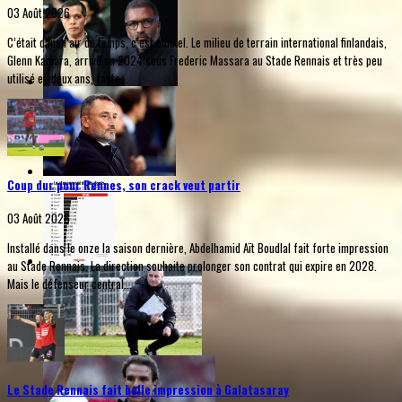
03 Août 2026
C’était dans l’air du temps, c’est officiel. Le milieu de terrain international finlandais,
Glenn Kamara, arrivé en 2024 sous Frederic Massara au Stade Rennais et très peu
utilisé en deux ans, faute...
Coup dur pour Rennes, son crack veut partir
03 Août 2026
Installé dans le onze la saison dernière, Abdelhamid Aït Boudlal fait forte impression
au Stade Rennais. La direction souhaite prolonger son contrat qui expire en 2028.
Mais le défenseur central...
Le Stade Rennais fait belle impression à Galatasaray