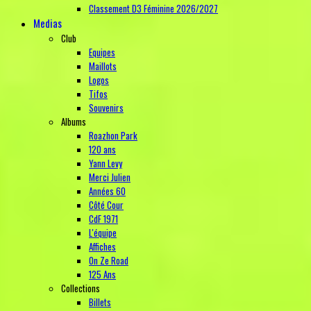
Classement D3 Féminine 2026/2027
Medias
Club
Equipes
Maillots
Logos
Tifos
Souvenirs
Albums
Roazhon Park
120 ans
Yann Levy
Merci Julien
Années 60
Côté Cour
CdF 1971
L'équipe
Affiches
On Ze Road
125 Ans
Collections
Billets