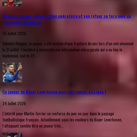
Un cadre majeur passe au bloc opératoire et son retour se fera avec un
accessoire inhabituel
25 Juillet 2026
Valentin Rongier, le joueur, a été victime d’une fracture du nez lors d’un entraînement
le 21 juillet. L’incident a nécessité une intervention chirurgicale qui a eu lieu le
lendemain, soit le 22...
Ce joueur du Bayer Leverkusen pourrait revenir en Ligue 1
24 Juillet 2026
L’intérêt pour Martin Terrier se renforce de jour en jour dans le paysage
footballistique français. Actuellement sous les couleurs du Bayer Leverkusen,
l’attaquant semble être un joueur très...