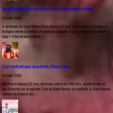
Rayan Bamba va être prêté un an sans option d'achat au Mans
28 Juillet 2026
Le défenseur du Stade Rennais Rayan Bamba (22 ans), qui s'apprête à prolonger en
Bretagne comme l'a révélé Le Parisien, va s'engager en prêt au Mans FC, promu en
Ligue 1. Il devrait jouer samedi...
C’est confirmé pour ce protégé d’Haise à Nice
28 Juillet 2026
Kojo Peprah Oppong (22 ans), défenseur central de l’OGC Nice, suscite de plus en
plus d’intérêts sur ce mercato. Celui du Stade Rennais est confirmé. Le Stade Rennais
continue de préparer ses...