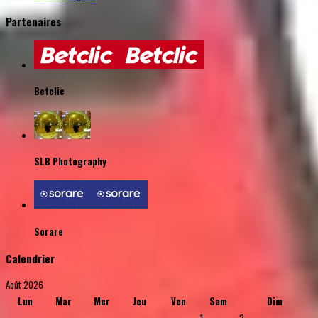
Partenaires
Betclic
SLB Photography
Sorare
Calendrier
Août 2026
Lun
Mar
Mer
Jeu
Ven
Sam
Dim