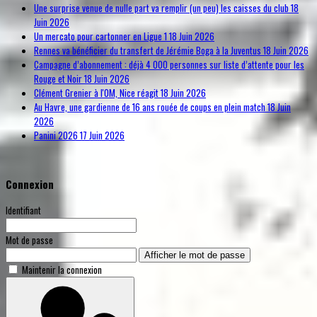
Une surprise venue de nulle part va remplir (un peu) les caisses du club
18
Juin 2026
Un mercato pour cartonner en Ligue 1
18 Juin 2026
Rennes va bénéficier du transfert de Jérémie Boga à la Juventus
18 Juin 2026
Campagne d’abonnement : déjà 4 000 personnes sur liste d’attente pour les
Rouge et Noir
18 Juin 2026
Clément Grenier à l'OM, Nice réagit
18 Juin 2026
Au Havre, une gardienne de 16 ans rouée de coups en plein match
18 Juin
2026
Panini 2026
17 Juin 2026
Connexion
Identifiant
Mot de passe
Afficher le mot de passe
Maintenir la connexion