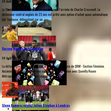
04 Août 2026
Le Stade Rennais a officialisé ce mardi 4 août l’arrivée de Charlie Cresswell. Le
défenseur central anglais de 23 ans est prêté avec option d’achat quasi automatique
par Toulouse, débouchant sur un...
Doreen Norden est Rennaise
04 Août 2026
La défenseure centrale de 21 ans arrive en provenance de QRM - Section Féminine.
Anciennement lensoise, Doreen sort d'une saison pleine avec Quevilly Rouen
Métropole et rejoint donc les rangs...
Glenn Kamara rejoint Julien Stéphan à Londres