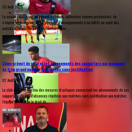
03 Août 2026
La saison permettant largement à chacun, optimistes comme pessimistes, de
s’exprimer, il convient de ne pas tirer d’enseignements trop hâtifs au sujet des
matchs amicaux. Ne pas s’enflammer, donc,...
Côme prévoit de retirer les abonnements des supporters qui manquent
un trop grand nombre de matches sans justification
02 Août 2026
Le club de Côme a prévu des mesures drastiques concernant les abonnements de ses
supporters. En cas d'absences répétées aux matches sans justification aux matches,
l'équipe se réserve le droit de...