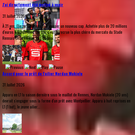
J'ai directement été motivé à venir
31 Juillet 2026
À 21 ans, Eliezer Mayenda veut passer un nouveau cap. Achetée plus de 20 millions
d'euros à Sunderland cet été, c'est la recrue la plus chère du mercato du Stade
Rennais cette saison. Pas de quoi...
Accord pour le prêt de l'ailier Nordan Mukiele
31 Juillet 2026
Apparu en L1 la saison dernière sous le maillot de Rennes, Nordan Mukiele (20 ans)
devrait s'engager sous la forme d'un prêt avec Montpellier. Apparu à huit reprises en
L1 (1 but), le jeune ailier...