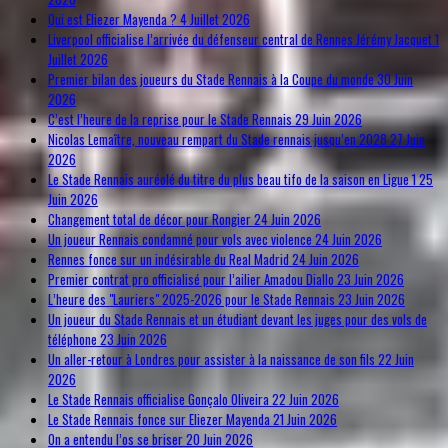
Qui est Eliezer Mayenda ?
4 Juillet 2026
Liverpool officialise l’arrivée du défenseur central de Rennes Jérémy Jacquet
1
Juillet 2026
Premier bilan des joueurs du Stade Rennais à la Coupe du monde
30 Juin
2026
C’est l’heure de la reprise pour le Stade Rennais
29 Juin 2026
Nicolas Lemaître, nouveau rempart du Stade rennais jusqu’en 2028
27 Juin
2026
Le Stade Rennais auréolé du titre du plus beau tifo de la saison en Ligue 1
25
Juin 2026
Changement total de décor pour Rongier
24 Juin 2026
Un joueur Rennais condamné pour vols avec violence
24 Juin 2026
Rennes fonce sur un indésirable du Real Madrid
24 Juin 2026
Premier contrat pro officialisé pour l’ailier Amadou Diallo
23 Juin 2026
L’heure des "Lauriers" 2025-2026 pour le Stade Rennais
23 Juin 2026
Un joueur du Stade Rennais et un étudiant devant les juges pour des vols de
téléphone
23 Juin 2026
Un aller-retour à Londres pour assister à la naissance de son fils
22 Juin
2026
Le Stade Rennais officialise Gonçalo Oliveira
22 Juin 2026
Le Stade Rennais fonce sur Eliezer Mayenda
21 Juin 2026
On a entendu l’os se briser
20 Juin 2026