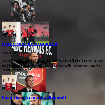
Le Stade Rennais tient son roc défensif
04 Août 2026
Le Stade Rennais a officialisé, ce mardi 4 août, l’arrivée de Charlie Cresswell, sur son
site Internet. Le défenseur central anglais de 23 ans quitte Toulouse pour rejoindre
les Rouge et Noir, sous...
Il cochait toutes les cases du profil recherché