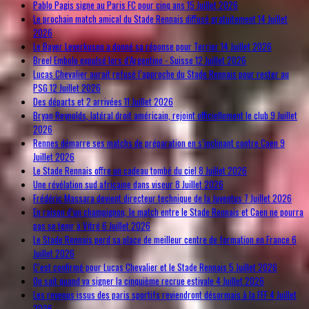
Pablo Pagis signe au Paris FC pour cinq ans
15 Juillet 2026
Le prochain match amical du Stade Rennais diffusé gratuitement
14 Juillet
2026
Le Bayer Leverkusen a donné sa réponse pour Terrier
14 Juillet 2026
Breel Embolo expulsé lors d’Argentine - Suisse
12 Juillet 2026
Lucas Chevalier aurait refusé l’approche du Stade Rennais pour rester au
PSG
12 Juillet 2026
Des départs et 2 arrivées
11 Juillet 2026
Bryan Reynolds, latéral droit américain, rejoint officiellement le club
9 Juillet
2026
Rennes démarre ses matchs de préparation en s’inclinant contre Caen
9
Juillet 2026
Le Stade Rennais offre un cadeau tombé du ciel
8 Juillet 2026
Une révélation sud africaine dans viseur
8 Juillet 2026
Frédéric Massara devient directeur technique de la Juventus
7 Juillet 2026
En raison d’un champignon, le match entre le Stade Rennais et Caen ne pourra
pas se tenir à Vitré
6 Juillet 2026
Le Stade Rennais perd sa place de meilleur centre de formation en France
6
Juillet 2026
C’est confirmé pour Lucas Chevalier et le Stade Rennais
5 Juillet 2026
On sait quand va signer la cinquième recrue estivale
4 Juillet 2026
Les revenus issus des paris sportifs reviendront désormais à la FFF
4 Juillet
2026