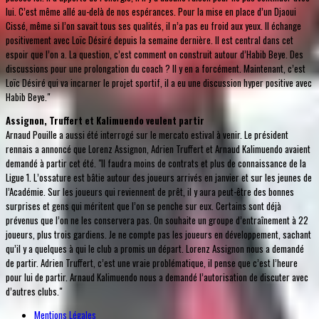
lui. C’est même allé au-delà de nos espérances. Pour la mise en place d’un Djaoui
Cissé, même si l’on savait tous ses qualités, il n’a pas eu froid aux yeux. Il échange
positivement avec Loïc Désiré depuis la semaine dernière. Il est central dans cet
espoir que l’on a. La question, c’est comment on construit autour d’Habib Beye. Des
discussions pour une prolongation du coach ? Il y en a forcément. Maintenant, c’est
Loïc Désiré qui va incarner le projet sportif, il a eu une discussion hyper positive avec
Habib Beye."
Assignon, Truffert et Kalimuendo veulent partir
Arnaud Pouille a aussi été interrogé sur le mercato estival à venir. Le président
rennais a annoncé que Lorenz Assignon, Adrien Truffert et Arnaud Kalimuendo avaient
demandé à partir cet été. "Il faudra moins de contrats et plus de connaissance de la
Ligue 1. L’ossature est bâtie autour des joueurs arrivés en janvier et sur les jeunes de
l’Académie. Sur les joueurs qui reviennent de prêt, il y aura peut-être des bonnes
surprises et gens qui méritent que l’on se penche sur eux. Certains sont déjà
prévenus que l’on ne les conservera pas. On souhaite un groupe d’entraînement à 22
joueurs, plus trois gardiens. Je ne compte pas les joueurs en développement, sachant
qu’il y a quelques à qui le club a promis un départ. Lorenz Assignon nous a demandé
de partir. Adrien Truffert, c’est une vraie problématique, il pense que c’est l’heure
pour lui de partir. Arnaud Kalimuendo nous a demandé l’autorisation de discuter avec
d’autres clubs."
Mentions Légales