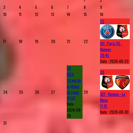
1
2
3
4
5
6
7
8
9
10
11
12
13
14
15
16
23
17
18
19
20
21
22
J01 : Paris SG -
Rennes
20:45
Date :
2026-08-23
28
30
UEFA
Tirage de
la phase
24
25
26
27
de Ligue
29
J02 : Rennes - Le
18:00
Mans
Date :
17:15
2026-08-
Date :
2026-08-30
28
31