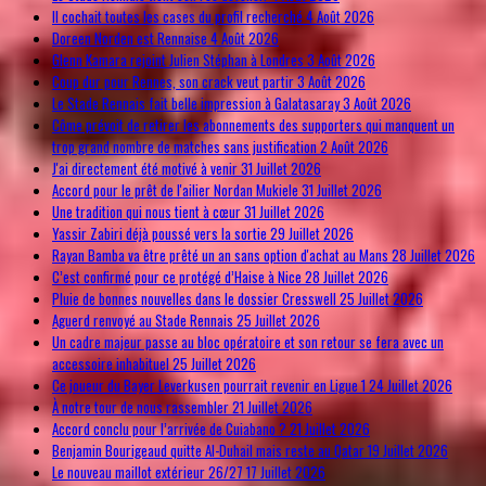
Il cochait toutes les cases du profil recherché
4 Août 2026
Doreen Norden est Rennaise
4 Août 2026
Glenn Kamara rejoint Julien Stéphan à Londres
3 Août 2026
Coup dur pour Rennes, son crack veut partir
3 Août 2026
Le Stade Rennais fait belle impression à Galatasaray
3 Août 2026
Côme prévoit de retirer les abonnements des supporters qui manquent un
trop grand nombre de matches sans justification
2 Août 2026
J'ai directement été motivé à venir
31 Juillet 2026
Accord pour le prêt de l'ailier Nordan Mukiele
31 Juillet 2026
Une tradition qui nous tient à cœur
31 Juillet 2026
Yassir Zabiri déjà poussé vers la sortie
29 Juillet 2026
Rayan Bamba va être prêté un an sans option d'achat au Mans
28 Juillet 2026
C’est confirmé pour ce protégé d’Haise à Nice
28 Juillet 2026
Pluie de bonnes nouvelles dans le dossier Cresswell
25 Juillet 2026
Aguerd renvoyé au Stade Rennais
25 Juillet 2026
Un cadre majeur passe au bloc opératoire et son retour se fera avec un
accessoire inhabituel
25 Juillet 2026
Ce joueur du Bayer Leverkusen pourrait revenir en Ligue 1
24 Juillet 2026
À notre tour de nous rassembler
21 Juillet 2026
Accord conclu pour l’arrivée de Cuiabano ?
21 Juillet 2026
Benjamin Bourigeaud quitte Al-Duhail mais reste au Qatar
19 Juillet 2026
Le nouveau maillot extérieur 26/27
17 Juillet 2026