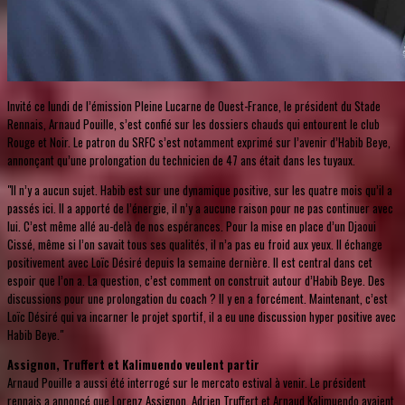
Invité ce lundi de l’émission Pleine Lucarne de Ouest-France, le président du Stade
Rennais, Arnaud Pouille, s’est confié sur les dossiers chauds qui entourent le club
Rouge et Noir. Le patron du SRFC s’est notamment exprimé sur l’avenir d’Habib Beye,
annonçant qu’une prolongation du technicien de 47 ans était dans les tuyaux.
"Il n’y a aucun sujet. Habib est sur une dynamique positive, sur les quatre mois qu’il a
passés ici. Il a apporté de l’énergie, il n’y a aucune raison pour ne pas continuer avec
lui. C’est même allé au-delà de nos espérances. Pour la mise en place d’un Djaoui
Cissé, même si l’on savait tous ses qualités, il n’a pas eu froid aux yeux. Il échange
positivement avec Loïc Désiré depuis la semaine dernière. Il est central dans cet
espoir que l’on a. La question, c’est comment on construit autour d’Habib Beye. Des
discussions pour une prolongation du coach ? Il y en a forcément. Maintenant, c’est
Loïc Désiré qui va incarner le projet sportif, il a eu une discussion hyper positive avec
Habib Beye."
Assignon, Truffert et Kalimuendo veulent partir
Arnaud Pouille a aussi été interrogé sur le mercato estival à venir. Le président
rennais a annoncé que Lorenz Assignon, Adrien Truffert et Arnaud Kalimuendo avaient