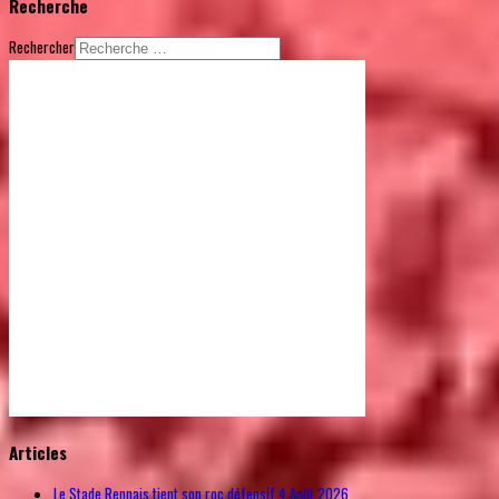
Recherche
Rechercher
© Free
Joomla! 3 Modules
- by
VinaGecko.com
Articles
Le Stade Rennais tient son roc défensif
4 Août 2026