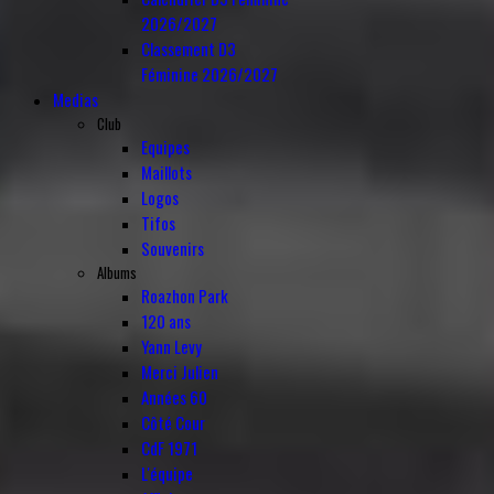
2026/2027
Classement D3
Féminine 2026/2027
Medias
Club
Equipes
Maillots
Logos
Tifos
Souvenirs
Albums
Roazhon Park
120 ans
Yann Levy
Merci Julien
Années 60
Côté Cour
CdF 1971
L'équipe