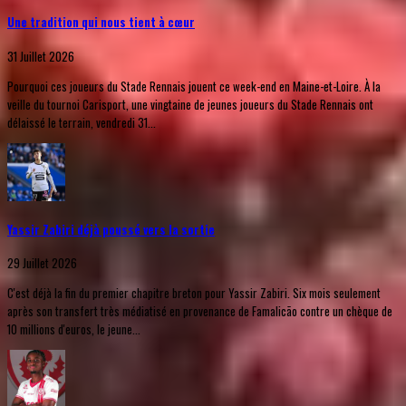
Une tradition qui nous tient à cœur
31 Juillet 2026
Pourquoi ces joueurs du Stade Rennais jouent ce week-end en Maine-et-Loire. À la
veille du tournoi Carisport, une vingtaine de jeunes joueurs du Stade Rennais ont
délaissé le terrain, vendredi 31...
Yassir Zabiri déjà poussé vers la sortie
29 Juillet 2026
C'est déjà la fin du premier chapitre breton pour Yassir Zabiri. Six mois seulement
après son transfert très médiatisé en provenance de Famalicão contre un chèque de
10 millions d'euros, le jeune...