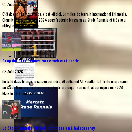
03 Août 2026
C’était dans l’air du temps, c’est officiel. Le milieu de terrain international finlandais,
Glenn Kamara, arrivé en 2024 sous Frederic Massara au Stade Rennais et très peu
utilisé en deux ans, faute...
Coup dur pour Rennes, son crack veut partir
03 Août 2026
Installé dans le onze la saison dernière, Abdelhamid Aït Boudlal fait forte impression
au Stade Rennais. La direction souhaite prolonger son contrat qui expire en 2028.
Mais le défenseur central...
Le Stade Rennais fait belle impression à Galatasaray