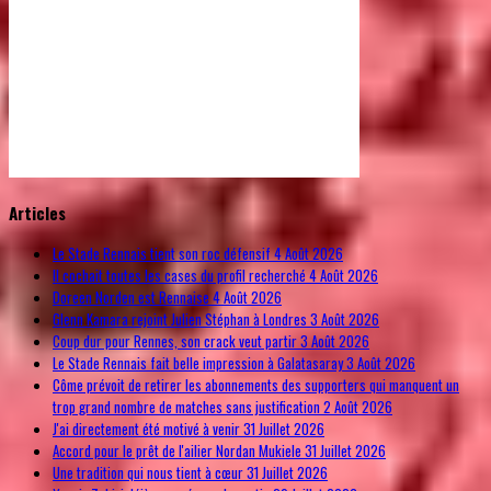
© Free
Joomla! 3 Modules
- by
VinaGecko.com
Articles
Le Stade Rennais tient son roc défensif
4 Août 2026
Il cochait toutes les cases du profil recherché
4 Août 2026
Doreen Norden est Rennaise
4 Août 2026
Glenn Kamara rejoint Julien Stéphan à Londres
3 Août 2026
Coup dur pour Rennes, son crack veut partir
3 Août 2026
Le Stade Rennais fait belle impression à Galatasaray
3 Août 2026
Côme prévoit de retirer les abonnements des supporters qui manquent un
trop grand nombre de matches sans justification
2 Août 2026
J'ai directement été motivé à venir
31 Juillet 2026
Accord pour le prêt de l'ailier Nordan Mukiele
31 Juillet 2026
Une tradition qui nous tient à cœur
31 Juillet 2026