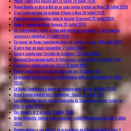
Yassir Zabiri déjà poussé vers la sortie
29 Juillet 2026
Rayan Bamba va être prêté un an sans option d'achat au Mans
28 Juillet 2026
C’est confirmé pour ce protégé d’Haise à Nice
28 Juillet 2026
Pluie de bonnes nouvelles dans le dossier Cresswell
25 Juillet 2026
Aguerd renvoyé au Stade Rennais
25 Juillet 2026
Un cadre majeur passe au bloc opératoire et son retour se fera avec un
accessoire inhabituel
25 Juillet 2026
Ce joueur du Bayer Leverkusen pourrait revenir en Ligue 1
24 Juillet 2026
À notre tour de nous rassembler
21 Juillet 2026
Accord conclu pour l’arrivée de Cuiabano ?
21 Juillet 2026
Benjamin Bourigeaud quitte Al-Duhail mais reste au Qatar
19 Juillet 2026
Le nouveau maillot extérieur 26/27
17 Juillet 2026
Pablo Pagis signe au Paris FC pour cinq ans
15 Juillet 2026
Le prochain match amical du Stade Rennais diffusé gratuitement
14 Juillet
2026
Le Bayer Leverkusen a donné sa réponse pour Terrier
14 Juillet 2026
Breel Embolo expulsé lors d’Argentine - Suisse
12 Juillet 2026
Lucas Chevalier aurait refusé l’approche du Stade Rennais pour rester au
PSG
12 Juillet 2026
Des départs et 2 arrivées
11 Juillet 2026
Bryan Reynolds, latéral droit américain, rejoint officiellement le club
9 Juillet
2026
Rennes démarre ses matchs de préparation en s’inclinant contre Caen
9