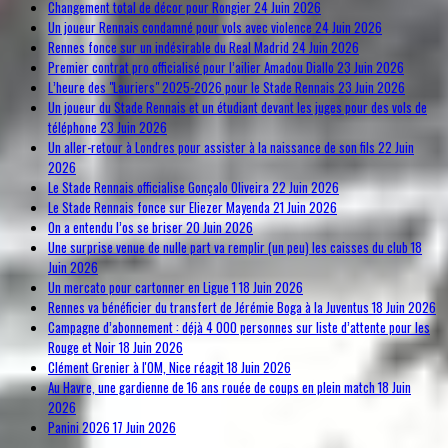
Changement total de décor pour Rongier
24 Juin 2026
Un joueur Rennais condamné pour vols avec violence
24 Juin 2026
Rennes fonce sur un indésirable du Real Madrid
24 Juin 2026
Premier contrat pro officialisé pour l’ailier Amadou Diallo
23 Juin 2026
L’heure des "Lauriers" 2025-2026 pour le Stade Rennais
23 Juin 2026
Un joueur du Stade Rennais et un étudiant devant les juges pour des vols de
téléphone
23 Juin 2026
Un aller-retour à Londres pour assister à la naissance de son fils
22 Juin
2026
Le Stade Rennais officialise Gonçalo Oliveira
22 Juin 2026
Le Stade Rennais fonce sur Eliezer Mayenda
21 Juin 2026
On a entendu l’os se briser
20 Juin 2026
Une surprise venue de nulle part va remplir (un peu) les caisses du club
18
Juin 2026
Un mercato pour cartonner en Ligue 1
18 Juin 2026
Rennes va bénéficier du transfert de Jérémie Boga à la Juventus
18 Juin 2026
Campagne d’abonnement : déjà 4 000 personnes sur liste d’attente pour les
Rouge et Noir
18 Juin 2026
Clément Grenier à l'OM, Nice réagit
18 Juin 2026
Au Havre, une gardienne de 16 ans rouée de coups en plein match
18 Juin
2026
Panini 2026
17 Juin 2026