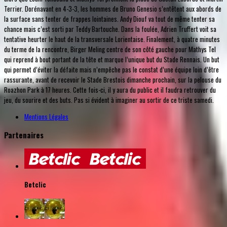
Terrier. Dorénavant en 4-3-3, les hommes de Bruno Genesio s’entêtent aux abords de
la surface sans tenter de frappes lointaines. Andy Diouf va tout de même tenter sa
chance mais c’est sorti par Teddy Bartouche. Dans la foulée, Adrien Truffert voit sa
tentative heurter le haut de la transversale Lorientaise. Finalement, à quatre minutes
du terme de la rencontre, Birger Meling centre de son côté gauche pour Mathys Tel
qui reprend à bout portant de la tête et marque l’unique but du Stade Rennais. Un but
qui permet d’éviter la défaite mais n’empêche pas le constat d’une équipe loin d’être
rassurante, avant de recevoir le Stade Brestois dimanche prochain, sur la pelouse du
Roazhon Park à 17 heures. Cette fois-ci, il y aura du public et il faudra retrouver du
jeu, du sourire et des buts. Pas si évident à imaginer au sortir de ce triste samedi.
Mentions Légales
Partenaires
Betclic