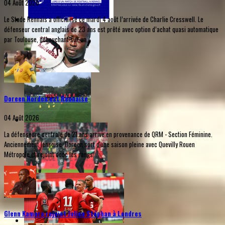
04 Août 2026
Le Stade Rennais a officialisé ce mardi 4 août l’arrivée de Charlie Cresswell. Le
défenseur central anglais de 23 ans est prêté avec option d’achat quasi automatique
par Toulouse, débouchant sur un...
Doreen Norden est Rennaise
04 Août 2026
La défenseure centrale de 21 ans arrive en provenance de QRM - Section Féminine.
Anciennement lensoise, Doreen sort d'une saison pleine avec Quevilly Rouen
Métropole et rejoint donc les rangs...
Glenn Kamara rejoint Julien Stéphan à Londres