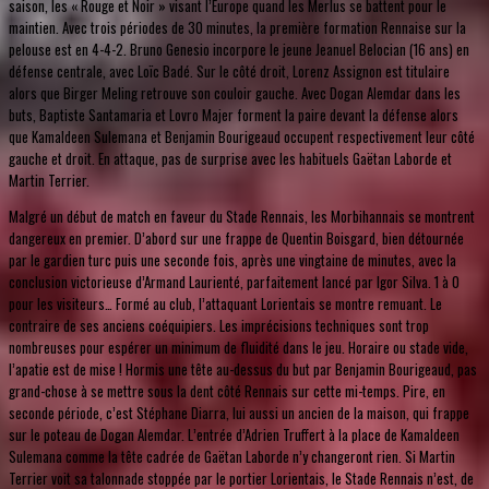
saison, les « Rouge et Noir » visant l’Europe quand les Merlus se battent pour le
maintien. Avec trois périodes de 30 minutes, la première formation Rennaise sur la
pelouse est en 4-4-2. Bruno Genesio incorpore le jeune Jeanuel Belocian (16 ans) en
défense centrale, avec Loïc Badé. Sur le côté droit, Lorenz Assignon est titulaire
alors que Birger Meling retrouve son couloir gauche. Avec Dogan Alemdar dans les
buts, Baptiste Santamaria et Lovro Majer forment la paire devant la défense alors
que Kamaldeen Sulemana et Benjamin Bourigeaud occupent respectivement leur côté
gauche et droit. En attaque, pas de surprise avec les habituels Gaëtan Laborde et
Martin Terrier.
Malgré un début de match en faveur du Stade Rennais, les Morbihannais se montrent
dangereux en premier. D’abord sur une frappe de Quentin Boisgard, bien détournée
par le gardien turc puis une seconde fois, après une vingtaine de minutes, avec la
conclusion victorieuse d’Armand Laurienté, parfaitement lancé par Igor Silva. 1 à 0
pour les visiteurs… Formé au club, l’attaquant Lorientais se montre remuant. Le
contraire de ses anciens coéquipiers. Les imprécisions techniques sont trop
nombreuses pour espérer un minimum de fluidité dans le jeu. Horaire ou stade vide,
l’apatie est de mise ! Hormis une tête au-dessus du but par Benjamin Bourigeaud, pas
grand-chose à se mettre sous la dent côté Rennais sur cette mi-temps. Pire, en
seconde période, c’est Stéphane Diarra, lui aussi un ancien de la maison, qui frappe
sur le poteau de Dogan Alemdar. L’entrée d’Adrien Truffert à la place de Kamaldeen
Sulemana comme la tête cadrée de Gaëtan Laborde n’y changeront rien. Si Martin
Terrier voit sa talonnade stoppée par le portier Lorientais, le Stade Rennais n’est, de