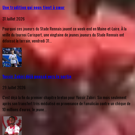
Une tradition qui nous tient à cœur
31 Juillet 2026
Pourquoi ces joueurs du Stade Rennais jouent ce week-end en Maine-et-Loire. À la
veille du tournoi Carisport, une vingtaine de jeunes joueurs du Stade Rennais ont
délaissé le terrain, vendredi 31...
Yassir Zabiri déjà poussé vers la sortie
29 Juillet 2026
C'est déjà la fin du premier chapitre breton pour Yassir Zabiri. Six mois seulement
après son transfert très médiatisé en provenance de Famalicão contre un chèque de
10 millions d'euros, le jeune...