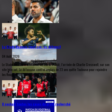
Le Stade Rennais tient son roc défensif
04 Août 2026
Le Stade Rennais a officialisé, ce mardi 4 août, l’arrivée de Charlie Cresswell, sur son
site Internet. Le défenseur central anglais de 23 ans quitte Toulouse pour rejoindre
les Rouge et Noir, sous...
Il cochait toutes les cases du profil recherché