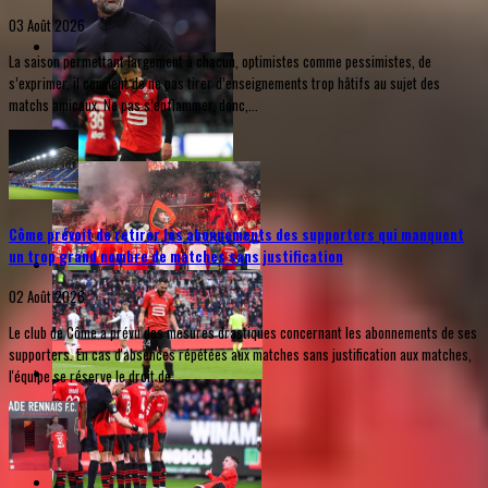
03 Août 2026
La saison permettant largement à chacun, optimistes comme pessimistes, de
s’exprimer, il convient de ne pas tirer d’enseignements trop hâtifs au sujet des
matchs amicaux. Ne pas s’enflammer, donc,...
Côme prévoit de retirer les abonnements des supporters qui manquent
un trop grand nombre de matches sans justification
02 Août 2026
Le club de Côme a prévu des mesures drastiques concernant les abonnements de ses
supporters. En cas d'absences répétées aux matches sans justification aux matches,
l'équipe se réserve le droit de...