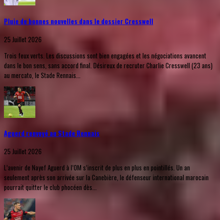
Pluie de bonnes nouvelles dans le dossier Cresswell
25 Juillet 2026
Trois feux verts. Les discussions sont bien engagées et les négociations avancent
dans le bon sens, sans accord final. Désireux de recruter Charlie Cresswell (23 ans)
au mercato, le Stade Rennais...
Aguerd renvoyé au Stade Rennais
25 Juillet 2026
L’avenir de Nayef Aguerd à l’OM s’inscrit de plus en plus en pointillés. Un an
seulement après son arrivée sur la Canebière, le défenseur international marocain
pourrait quitter le club phocéen dès...