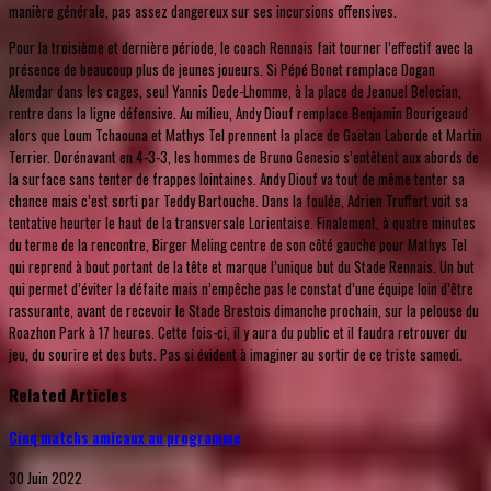
manière générale, pas assez dangereux sur ses incursions offensives.
Pour la troisième et dernière période, le coach Rennais fait tourner l’effectif avec la
présence de beaucoup plus de jeunes joueurs. Si Pépé Bonet remplace Dogan
Alemdar dans les cages, seul Yannis Dede-Lhomme, à la place de Jeanuel Belocian,
rentre dans la ligne défensive. Au milieu, Andy Diouf remplace Benjamin Bourigeaud
alors que Loum Tchaouna et Mathys Tel prennent la place de Gaëtan Laborde et Martin
Terrier. Dorénavant en 4-3-3, les hommes de Bruno Genesio s’entêtent aux abords de
la surface sans tenter de frappes lointaines. Andy Diouf va tout de même tenter sa
chance mais c’est sorti par Teddy Bartouche. Dans la foulée, Adrien Truffert voit sa
tentative heurter le haut de la transversale Lorientaise. Finalement, à quatre minutes
du terme de la rencontre, Birger Meling centre de son côté gauche pour Mathys Tel
qui reprend à bout portant de la tête et marque l’unique but du Stade Rennais. Un but
qui permet d’éviter la défaite mais n’empêche pas le constat d’une équipe loin d’être
rassurante, avant de recevoir le Stade Brestois dimanche prochain, sur la pelouse du
Roazhon Park à 17 heures. Cette fois-ci, il y aura du public et il faudra retrouver du
jeu, du sourire et des buts. Pas si évident à imaginer au sortir de ce triste samedi.
Related Articles
Cinq matchs amicaux au programme
30 Juin 2022