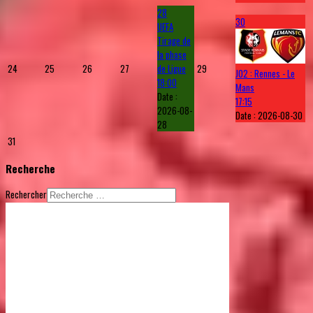
28
30
UEFA
Tirage de
la phase
24
25
26
27
de Ligue
29
J02 : Rennes - Le
18:00
Mans
Date :
17:15
2026-08-
Date :
2026-08-30
28
31
Recherche
Rechercher