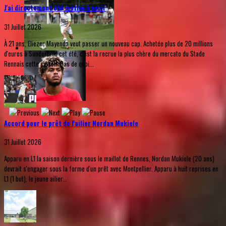
J'ai directement été motivé à venir
31 Juillet 2026
À 21 ans, Eliezer Mayenda veut passer un nouveau cap. Achetée plus de 20 millions
d'euros à Sunderland cet été, c'est la recrue la plus chère du mercato du Stade
Rennais cette saison. Pas de quoi...
Accord pour le prêt de l'ailier Nordan Mukiele
31 Juillet 2026
Apparu en L1 la saison dernière sous le maillot de Rennes, Nordan Mukiele (20 ans)
devrait s'engager sous la forme d'un prêt avec Montpellier. Apparu à huit reprises en
L1 (1 but), le jeune ailier...