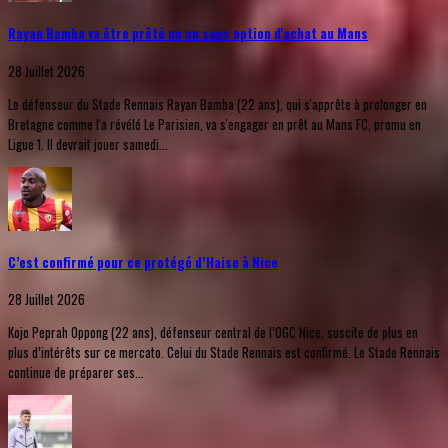
Rayan Bamba va être prêté un an sans option d'achat au Mans
28 Juillet 2026
Le défenseur du Stade Rennais Rayan Bamba (22 ans), qui s'apprête à prolonger en
Bretagne comme l'a révélé Le Parisien, va s'engager en prêt au Mans FC, promu en
Ligue 1. Il devrait jouer samedi...
C’est confirmé pour ce protégé d’Haise à Nice
28 Juillet 2026
Kojo Peprah Oppong (22 ans), défenseur central de l’OGC Nice, suscite de plus en
plus d’intérêts sur ce mercato. Celui du Stade Rennais est confirmé. Le Stade Rennais
continue de préparer ses...