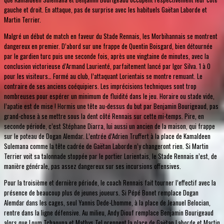
gauche et droit. En attaque, pas de surprise avec les habituels Gaëtan Laborde et
Martin Terrier.
Malgré un début de match en faveur du Stade Rennais, les Morbihannais se montrent
dangereux en premier. D’abord sur une frappe de Quentin Boisgard, bien détournée
par le gardien turc puis une seconde fois, après une vingtaine de minutes, avec la
conclusion victorieuse d’Armand Laurienté, parfaitement lancé par Igor Silva. 1 à 0
pour les visiteurs… Formé au club, l’attaquant Lorientais se montre remuant. Le
contraire de ses anciens coéquipiers. Les imprécisions techniques sont trop
nombreuses pour espérer un minimum de fluidité dans le jeu. Horaire ou stade vide,
l’apatie est de mise ! Hormis une tête au-dessus du but par Benjamin Bourigeaud, pas
grand-chose à se mettre sous la dent côté Rennais sur cette mi-temps. Pire, en
seconde période, c’est Stéphane Diarra, lui aussi un ancien de la maison, qui frappe
sur le poteau de Dogan Alemdar. L’entrée d’Adrien Truffert à la place de Kamaldeen
Sulemana comme la tête cadrée de Gaëtan Laborde n’y changeront rien. Si Martin
Terrier voit sa talonnade stoppée par le portier Lorientais, le Stade Rennais n’est, de
manière générale, pas assez dangereux sur ses incursions offensives.
Pour la troisième et dernière période, le coach Rennais fait tourner l’effectif avec la
présence de beaucoup plus de jeunes joueurs. Si Pépé Bonet remplace Dogan
Alemdar dans les cages, seul Yannis Dede-Lhomme, à la place de Jeanuel Belocian,
rentre dans la ligne défensive. Au milieu, Andy Diouf remplace Benjamin Bourigeaud
alors que Loum Tchaouna et Mathys Tel prennent la place de Gaëtan Laborde et Martin