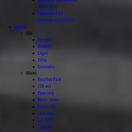
2026/2027
Classement D3
Féminine 2026/2027
Medias
Club
Equipes
Maillots
Logos
Tifos
Souvenirs
Albums
Roazhon Park
120 ans
Yann Levy
Merci Julien
Années 60
Côté Cour
CdF 1971
L'équipe