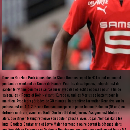
Dans un Roazhon Park à huis clos, le Stade Rennais reçoit le FC Lorient en amical
pendant ce weekend de Coupe de France. Pour les deux équipes, l’objectif est de
garder le rythme comme de se rassurer avec des objectifs opposés pour la fin de
saison, les « Rouge et Noir » visant l’Europe quand les Merlus se battent pour le
maintien. Avec trois périodes de 30 minutes, la première formation Rennaise sur la
pelouse est en 4-4-2. Bruno Genesio incorpore le jeune Jeanuel Belocian (16 ans) en
défense centrale, avec Loïc Badé. Sur le côté droit, Lorenz Assignon est titulaire
alors que Birger Meling retrouve son couloir gauche. Avec Dogan Alemdar dans les
buts, Baptiste Santamaria et Lovro Majer forment la paire devant la défense alors
que Kamaldeen Sulemana et Benjamin Bourigeaud occupent respectivement leur côté