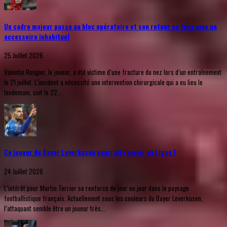
Un cadre majeur passe au bloc opératoire et son retour se fera avec un
accessoire inhabituel
25 Juillet 2026
Valentin Rongier, le joueur, a été victime d’une fracture du nez lors d’un entraînement
le 21 juillet. L’incident a nécessité une intervention chirurgicale qui a eu lieu le
lendemain, soit le 22...
Ce joueur du Bayer Leverkusen pourrait revenir en Ligue 1
24 Juillet 2026
L’intérêt pour Martin Terrier se renforce de jour en jour dans le paysage
footballistique français. Actuellement sous les couleurs du Bayer Leverkusen,
l’attaquant semble être un joueur très...