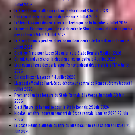
Juillet 2026
Le Stade Rennais offre un cadeau tombé du ciel
8 Juillet 2026
Une révélation sud africaine dans viseur
8 Juillet 2026
Frédéric Massara devient directeur technique de la Juventus
7 Juillet 2026
En raison d’un champignon, le match entre le Stade Rennais et Caen ne pourra
pas se tenir à Vitré
6 Juillet 2026
Le Stade Rennais perd sa place de meilleur centre de formation en France
6
Juillet 2026
C’est confirmé pour Lucas Chevalier et le Stade Rennais
5 Juillet 2026
On sait quand va signer la cinquième recrue estivale
4 Juillet 2026
Les revenus issus des paris sportifs reviendront désormais à la FFF
4 Juillet
2026
Qui est Eliezer Mayenda ?
4 Juillet 2026
Liverpool officialise l’arrivée du défenseur central de Rennes Jérémy Jacquet
1
Juillet 2026
Premier bilan des joueurs du Stade Rennais à la Coupe du monde
30 Juin
2026
C’est l’heure de la reprise pour le Stade Rennais
29 Juin 2026
Nicolas Lemaître, nouveau rempart du Stade rennais jusqu’en 2028
27 Juin
2026
Le Stade Rennais auréolé du titre du plus beau tifo de la saison en Ligue 1
25
Juin 2026