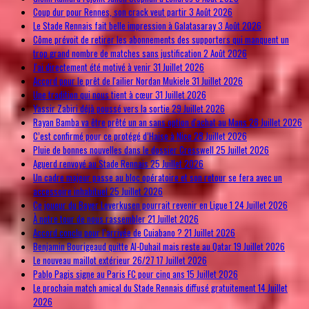
Coup dur pour Rennes, son crack veut partir
3 Août 2026
Le Stade Rennais fait belle impression à Galatasaray
3 Août 2026
Côme prévoit de retirer les abonnements des supporters qui manquent un
trop grand nombre de matches sans justification
2 Août 2026
J'ai directement été motivé à venir
31 Juillet 2026
Accord pour le prêt de l'ailier Nordan Mukiele
31 Juillet 2026
Une tradition qui nous tient à cœur
31 Juillet 2026
Yassir Zabiri déjà poussé vers la sortie
29 Juillet 2026
Rayan Bamba va être prêté un an sans option d'achat au Mans
28 Juillet 2026
C’est confirmé pour ce protégé d’Haise à Nice
28 Juillet 2026
Pluie de bonnes nouvelles dans le dossier Cresswell
25 Juillet 2026
Aguerd renvoyé au Stade Rennais
25 Juillet 2026
Un cadre majeur passe au bloc opératoire et son retour se fera avec un
accessoire inhabituel
25 Juillet 2026
Ce joueur du Bayer Leverkusen pourrait revenir en Ligue 1
24 Juillet 2026
À notre tour de nous rassembler
21 Juillet 2026
Accord conclu pour l’arrivée de Cuiabano ?
21 Juillet 2026
Benjamin Bourigeaud quitte Al-Duhail mais reste au Qatar
19 Juillet 2026
Le nouveau maillot extérieur 26/27
17 Juillet 2026
Pablo Pagis signe au Paris FC pour cinq ans
15 Juillet 2026
Le prochain match amical du Stade Rennais diffusé gratuitement
14 Juillet
2026