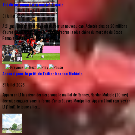
J'ai directement été motivé à venir
31 Juillet 2026
À 21 ans, Eliezer Mayenda veut passer un nouveau cap. Achetée plus de 20 millions
d'euros à Sunderland cet été, c'est la recrue la plus chère du mercato du Stade
Rennais cette saison. Pas de quoi...
Accord pour le prêt de l'ailier Nordan Mukiele
31 Juillet 2026
Apparu en L1 la saison dernière sous le maillot de Rennes, Nordan Mukiele (20 ans)
devrait s'engager sous la forme d'un prêt avec Montpellier. Apparu à huit reprises en
L1 (1 but), le jeune ailier...