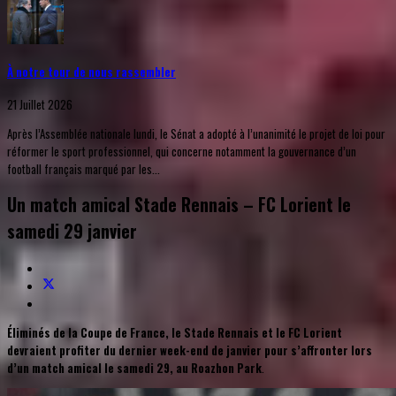
À notre tour de nous rassembler
21 Juillet 2026
Après l’Assemblée nationale lundi, le Sénat a adopté à l’unanimité le projet de loi pour
réformer le sport professionnel, qui concerne notamment la gouvernance d’un
football français marqué par les...
Un match amical Stade Rennais – FC Lorient le
samedi 29 janvier
​Éliminés de la Coupe de France, le Stade Rennais et le FC Lorient
devraient profiter du dernier week-end de janvier pour s’affronter lors
d’un match amical le samedi 29, au Roazhon Park
.