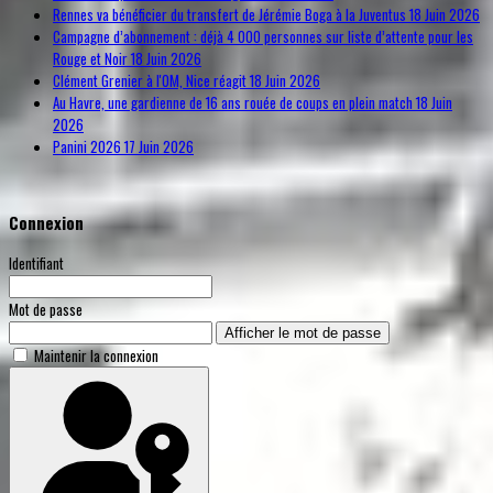
Rennes va bénéficier du transfert de Jérémie Boga à la Juventus
18 Juin 2026
Campagne d’abonnement : déjà 4 000 personnes sur liste d’attente pour les
Rouge et Noir
18 Juin 2026
Clément Grenier à l'OM, Nice réagit
18 Juin 2026
Au Havre, une gardienne de 16 ans rouée de coups en plein match
18 Juin
2026
Panini 2026
17 Juin 2026
Connexion
Identifiant
Mot de passe
Afficher le mot de passe
Maintenir la connexion