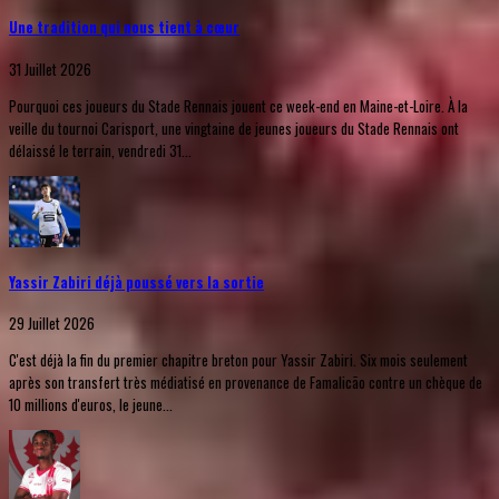
Une tradition qui nous tient à cœur
31 Juillet 2026
Pourquoi ces joueurs du Stade Rennais jouent ce week-end en Maine-et-Loire. À la
veille du tournoi Carisport, une vingtaine de jeunes joueurs du Stade Rennais ont
délaissé le terrain, vendredi 31...
Yassir Zabiri déjà poussé vers la sortie
29 Juillet 2026
C'est déjà la fin du premier chapitre breton pour Yassir Zabiri. Six mois seulement
après son transfert très médiatisé en provenance de Famalicão contre un chèque de
10 millions d'euros, le jeune...