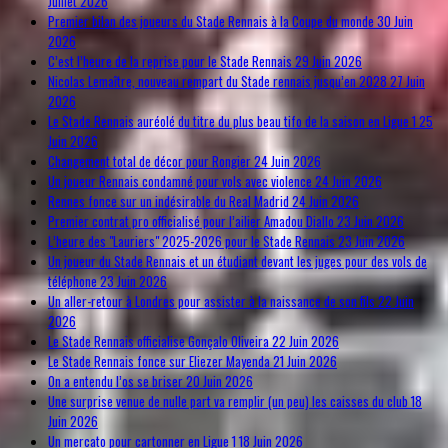
Juillet 2026
Premier bilan des joueurs du Stade Rennais à la Coupe du monde
30 Juin
2026
C’est l’heure de la reprise pour le Stade Rennais
29 Juin 2026
Nicolas Lemaître, nouveau rempart du Stade rennais jusqu’en 2028
27 Juin
2026
Le Stade Rennais auréolé du titre du plus beau tifo de la saison en Ligue 1
25
Juin 2026
Changement total de décor pour Rongier
24 Juin 2026
Un joueur Rennais condamné pour vols avec violence
24 Juin 2026
Rennes fonce sur un indésirable du Real Madrid
24 Juin 2026
Premier contrat pro officialisé pour l’ailier Amadou Diallo
23 Juin 2026
L’heure des "Lauriers" 2025-2026 pour le Stade Rennais
23 Juin 2026
Un joueur du Stade Rennais et un étudiant devant les juges pour des vols de
téléphone
23 Juin 2026
Un aller-retour à Londres pour assister à la naissance de son fils
22 Juin
2026
Le Stade Rennais officialise Gonçalo Oliveira
22 Juin 2026
Le Stade Rennais fonce sur Eliezer Mayenda
21 Juin 2026
On a entendu l’os se briser
20 Juin 2026
Une surprise venue de nulle part va remplir (un peu) les caisses du club
18
Juin 2026
Un mercato pour cartonner en Ligue 1
18 Juin 2026