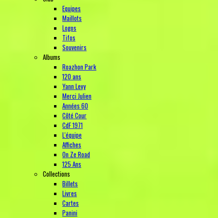
Equipes
Maillots
Logos
Tifos
Souvenirs
Albums
Roazhon Park
120 ans
Yann Levy
Merci Julien
Années 60
Côté Cour
CdF 1971
L'équipe
Affiches
On Ze Road
125 Ans
Collections
Billets
Livres
Cartes
Panini