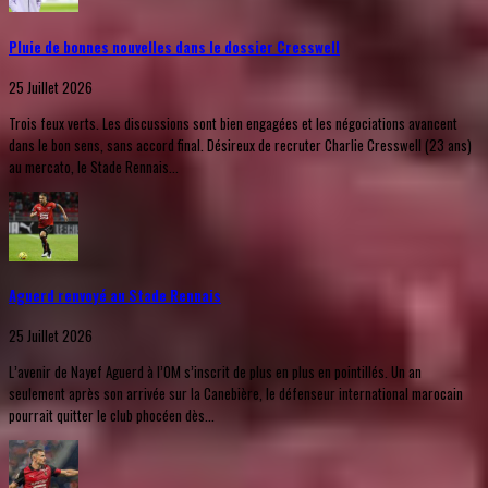
Pluie de bonnes nouvelles dans le dossier Cresswell
25 Juillet 2026
Trois feux verts. Les discussions sont bien engagées et les négociations avancent
dans le bon sens, sans accord final. Désireux de recruter Charlie Cresswell (23 ans)
au mercato, le Stade Rennais...
Aguerd renvoyé au Stade Rennais
25 Juillet 2026
L’avenir de Nayef Aguerd à l’OM s’inscrit de plus en plus en pointillés. Un an
seulement après son arrivée sur la Canebière, le défenseur international marocain
pourrait quitter le club phocéen dès...