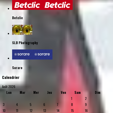
Betclic
SLB Photography
Sorare
Calendrier
Août 2026
Lun
Mar
Mer
Jeu
Ven
Sam
Dim
1
2
3
4
5
6
7
8
9
10
11
12
13
14
15
16