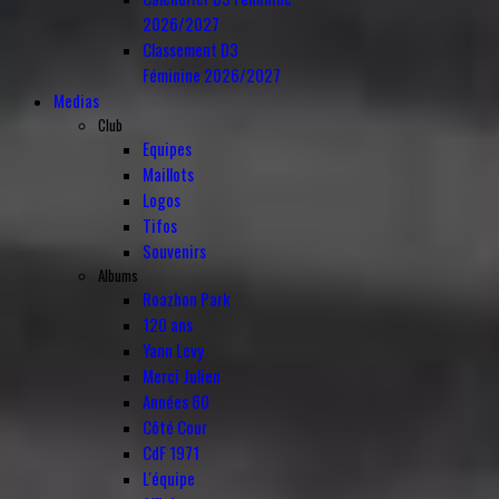
2026/2027
Classement D3
Féminine 2026/2027
Medias
Club
Equipes
Maillots
Logos
Tifos
Souvenirs
Albums
Roazhon Park
120 ans
Yann Levy
Merci Julien
Années 60
Côté Cour
CdF 1971
L'équipe