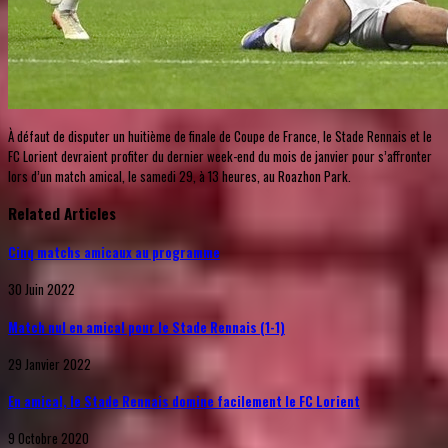
À défaut de disputer un huitième de finale de Coupe de France, le Stade Rennais et le
FC Lorient devraient profiter du dernier week-end du mois de janvier pour s’affronter
lors d’un match amical, le samedi 29, à 13 heures, au Roazhon Park.
Related Articles
Cinq matchs amicaux au programme
30 Juin 2022
Match nul en amical pour le Stade Rennais (1-1)
29 Janvier 2022
En amical, le Stade Rennais domine facilement le FC Lorient
9 Octobre 2020