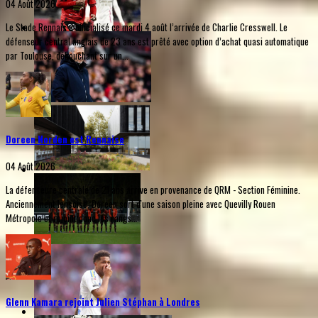
04 Août 2026
Le Stade Rennais a officialisé ce mardi 4 août l’arrivée de Charlie Cresswell. Le
défenseur central anglais de 23 ans est prêté avec option d’achat quasi automatique
par Toulouse, débouchant sur un...
Doreen Norden est Rennaise
04 Août 2026
La défenseure centrale de 21 ans arrive en provenance de QRM - Section Féminine.
Anciennement lensoise, Doreen sort d'une saison pleine avec Quevilly Rouen
Métropole et rejoint donc les rangs...
Glenn Kamara rejoint Julien Stéphan à Londres