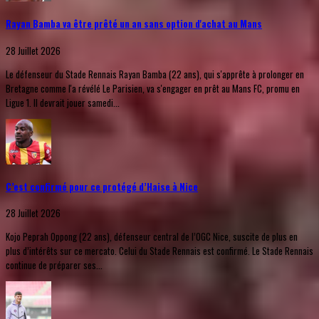
Rayan Bamba va être prêté un an sans option d'achat au Mans
28 Juillet 2026
Le défenseur du Stade Rennais Rayan Bamba (22 ans), qui s'apprête à prolonger en
Bretagne comme l'a révélé Le Parisien, va s'engager en prêt au Mans FC, promu en
Ligue 1. Il devrait jouer samedi...
C’est confirmé pour ce protégé d’Haise à Nice
28 Juillet 2026
Kojo Peprah Oppong (22 ans), défenseur central de l’OGC Nice, suscite de plus en
plus d’intérêts sur ce mercato. Celui du Stade Rennais est confirmé. Le Stade Rennais
continue de préparer ses...