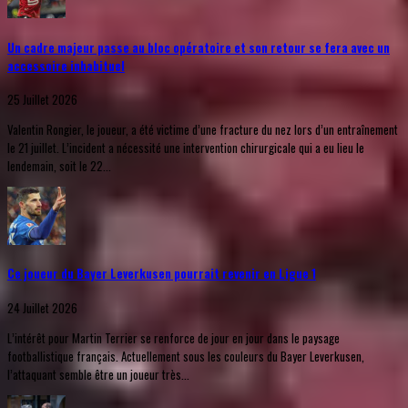
Un cadre majeur passe au bloc opératoire et son retour se fera avec un
accessoire inhabituel
25 Juillet 2026
Valentin Rongier, le joueur, a été victime d’une fracture du nez lors d’un entraînement
le 21 juillet. L’incident a nécessité une intervention chirurgicale qui a eu lieu le
lendemain, soit le 22...
Ce joueur du Bayer Leverkusen pourrait revenir en Ligue 1
24 Juillet 2026
L’intérêt pour Martin Terrier se renforce de jour en jour dans le paysage
footballistique français. Actuellement sous les couleurs du Bayer Leverkusen,
l’attaquant semble être un joueur très...