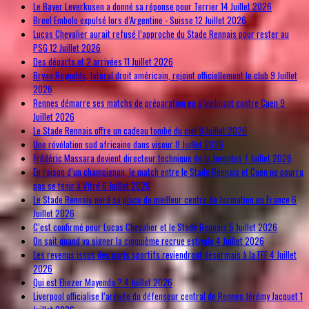
Le Bayer Leverkusen a donné sa réponse pour Terrier
14 Juillet 2026
Breel Embolo expulsé lors d’Argentine - Suisse
12 Juillet 2026
Lucas Chevalier aurait refusé l’approche du Stade Rennais pour rester au
PSG
12 Juillet 2026
Des départs et 2 arrivées
11 Juillet 2026
Bryan Reynolds, latéral droit américain, rejoint officiellement le club
9 Juillet
2026
Rennes démarre ses matchs de préparation en s’inclinant contre Caen
9
Juillet 2026
Le Stade Rennais offre un cadeau tombé du ciel
8 Juillet 2026
Une révélation sud africaine dans viseur
8 Juillet 2026
Frédéric Massara devient directeur technique de la Juventus
7 Juillet 2026
En raison d’un champignon, le match entre le Stade Rennais et Caen ne pourra
pas se tenir à Vitré
6 Juillet 2026
Le Stade Rennais perd sa place de meilleur centre de formation en France
6
Juillet 2026
C’est confirmé pour Lucas Chevalier et le Stade Rennais
5 Juillet 2026
On sait quand va signer la cinquième recrue estivale
4 Juillet 2026
Les revenus issus des paris sportifs reviendront désormais à la FFF
4 Juillet
2026
Qui est Eliezer Mayenda ?
4 Juillet 2026
Liverpool officialise l’arrivée du défenseur central de Rennes Jérémy Jacquet
1