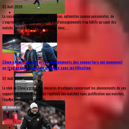
03 Août 2026
La saison permettant largement à chacun, optimistes comme pessimistes, de
s’exprimer, il convient de ne pas tirer d’enseignements trop hâtifs au sujet des
matchs amicaux. Ne pas s’enflammer, donc,...
Côme prévoit de retirer les abonnements des supporters qui manquent
un trop grand nombre de matches sans justification
02 Août 2026
Le club de Côme a prévu des mesures drastiques concernant les abonnements de ses
supporters. En cas d'absences répétées aux matches sans justification aux matches,
l'équipe se réserve le droit de...