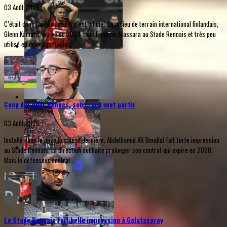
03 Août 2026
C’était dans l’air du temps, c’est officiel. Le milieu de terrain international finlandais,
Glenn Kamara, arrivé en 2024 sous Frederic Massara au Stade Rennais et très peu
utilisé en deux ans, faute...
Coup dur pour Rennes, son crack veut partir
03 Août 2026
Installé dans le onze la saison dernière, Abdelhamid Aït Boudlal fait forte impression
au Stade Rennais. La direction souhaite prolonger son contrat qui expire en 2028.
Mais le défenseur central...
Le Stade Rennais fait belle impression à Galatasaray