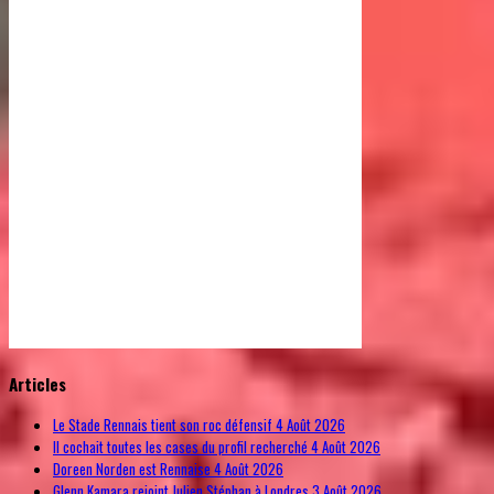
© Free
Joomla! 3 Modules
- by
VinaGecko.com
Articles
Le Stade Rennais tient son roc défensif
4 Août 2026
Il cochait toutes les cases du profil recherché
4 Août 2026
Doreen Norden est Rennaise
4 Août 2026
Glenn Kamara rejoint Julien Stéphan à Londres
3 Août 2026