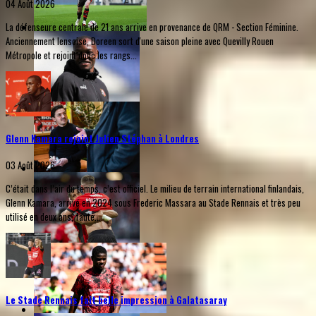
04 Août 2026
La défenseure centrale de 21 ans arrive en provenance de QRM - Section Féminine.
Anciennement lensoise, Doreen sort d'une saison pleine avec Quevilly Rouen
Métropole et rejoint donc les rangs...
Glenn Kamara rejoint Julien Stéphan à Londres
03 Août 2026
C’était dans l’air du temps, c’est officiel. Le milieu de terrain international finlandais,
Glenn Kamara, arrivé en 2024 sous Frederic Massara au Stade Rennais et très peu
utilisé en deux ans, faute...
Le Stade Rennais fait belle impression à Galatasaray