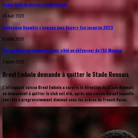
Couac dans le dossier Islam Slimani
24 Août 2020
Souleyman Doumbia s’engage avec Angers Sco jusqu’en 2023
8 Juillet 2020
Florian Maurice reconnaît avoir ciblé un défenseur de l’AS Monaco
3 Juillet 2020
Breel Embolo demande à quitter le Stade Rennais
L’attaquant suisse Breel Embolo a surpris la direction du Stade Rennais
en demandant à quitter le club cet été, après une saison durant laquelle
son rôle a progressivement diminué sous les ordres de Franck Haise.