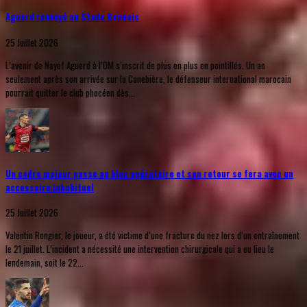
Aguerd renvoyé au Stade Rennais
25 Juillet 2026
L’avenir de Nayef Aguerd à l’OM s’inscrit de plus en plus en pointillés. Un an
seulement après son arrivée sur la Canebière, le défenseur international marocain
pourrait quitter le club phocéen dès...
Un cadre majeur passe au bloc opératoire et son retour se fera avec un
accessoire inhabituel
25 Juillet 2026
Valentin Rongier, le joueur, a été victime d’une fracture du nez lors d’un entraînement
le 21 juillet. L’incident a nécessité une intervention chirurgicale qui a eu lieu le
lendemain, soit le 22...