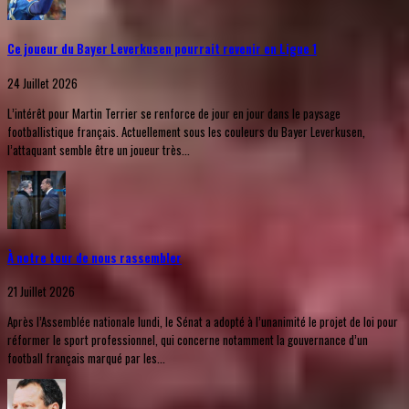
Ce joueur du Bayer Leverkusen pourrait revenir en Ligue 1
24 Juillet 2026
L’intérêt pour Martin Terrier se renforce de jour en jour dans le paysage
footballistique français. Actuellement sous les couleurs du Bayer Leverkusen,
l’attaquant semble être un joueur très...
À notre tour de nous rassembler
21 Juillet 2026
Après l’Assemblée nationale lundi, le Sénat a adopté à l’unanimité le projet de loi pour
réformer le sport professionnel, qui concerne notamment la gouvernance d’un
football français marqué par les...