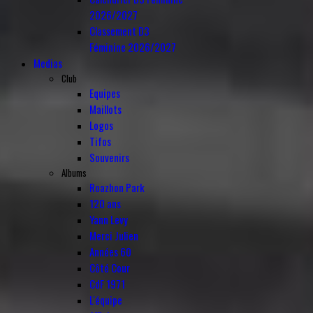
2026/2027
Classement D3
Féminine 2026/2027
Medias
Club
Equipes
Maillots
Logos
Tifos
Souvenirs
Albums
Roazhon Park
120 ans
Yann Levy
Merci Julien
Années 60
Côté Cour
CdF 1971
L'équipe