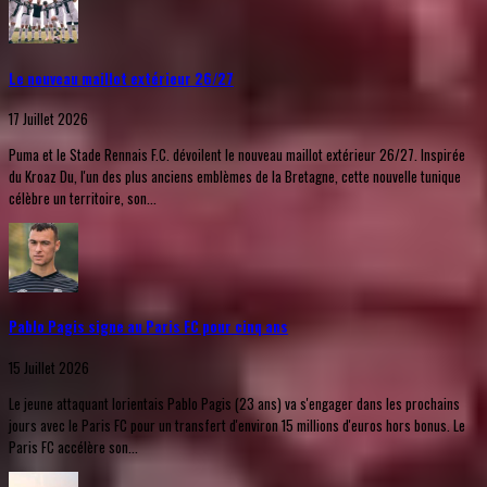
Le nouveau maillot extérieur 26/27
17 Juillet 2026
Puma et le Stade Rennais F.C. dévoilent le nouveau maillot extérieur 26/27. Inspirée
du Kroaz Du, l'un des plus anciens emblèmes de la Bretagne, cette nouvelle tunique
célèbre un territoire, son...
Pablo Pagis signe au Paris FC pour cinq ans
15 Juillet 2026
Le jeune attaquant lorientais Pablo Pagis (23 ans) va s'engager dans les prochains
jours avec le Paris FC pour un transfert d'environ 15 millions d'euros hors bonus. Le
Paris FC accélère son...