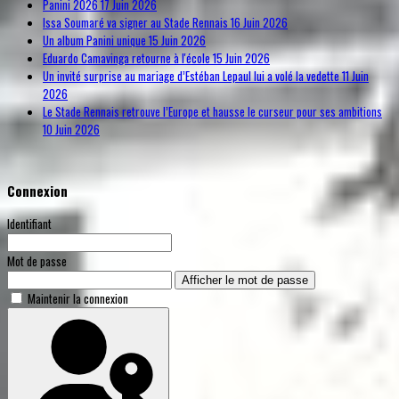
Panini 2026
17 Juin 2026
Issa Soumaré va signer au Stade Rennais
16 Juin 2026
Un album Panini unique
15 Juin 2026
Eduardo Camavinga retourne à l'école
15 Juin 2026
Un invité surprise au mariage d’Estéban Lepaul lui a volé la vedette
11 Juin
2026
Le Stade Rennais retrouve l’Europe et hausse le curseur pour ses ambitions
10 Juin 2026
Connexion
Identifiant
Mot de passe
Afficher le mot de passe
Maintenir la connexion