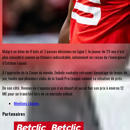
Malgré un bilan de 8 buts et 3 passes décisives en Ligue 1, le joueur de 29 ans n’est
plus considéré comme un titulaire indiscutable, notamment en raison de l’émergence
d’Esteban Lepaul.
À l’approche de la Coupe du monde, Embolo souhaite retrouver davantage de temps de
jeu, tandis que plusieurs clubs de la Saudi Pro League suivent sa situation de près.
De son côté, Rennes ne s’oppose pas à un départ et aurait fixé son prix à environ 12
M€ pour un transfert lors de ce mercato estival.
Mentions Légales
Partenaires