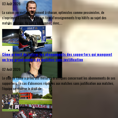
03 Août 2026
La saison permettant largement à chacun, optimistes comme pessimistes, de
s’exprimer, il convient de ne pas tirer d’enseignements trop hâtifs au sujet des
matchs amicaux. Ne pas s’enflammer, donc,...
Côme prévoit de retirer les abonnements des supporters qui manquent
un trop grand nombre de matches sans justification
02 Août 2026
Le club de Côme a prévu des mesures drastiques concernant les abonnements de ses
supporters. En cas d'absences répétées aux matches sans justification aux matches,
l'équipe se réserve le droit de...