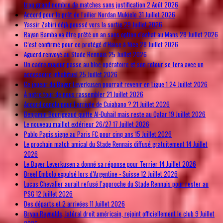
trop grand nombre de matches sans justification
2 Août 2026
Accord pour le prêt de l'ailier Nordan Mukiele
31 Juillet 2026
Yassir Zabiri déjà poussé vers la sortie
29 Juillet 2026
Rayan Bamba va être prêté un an sans option d'achat au Mans
28 Juillet 2026
C’est confirmé pour ce protégé d’Haise à Nice
28 Juillet 2026
Aguerd renvoyé au Stade Rennais
25 Juillet 2026
Un cadre majeur passe au bloc opératoire et son retour se fera avec un
accessoire inhabituel
25 Juillet 2026
Ce joueur du Bayer Leverkusen pourrait revenir en Ligue 1
24 Juillet 2026
À notre tour de nous rassembler
21 Juillet 2026
Accord conclu pour l’arrivée de Cuiabano ?
21 Juillet 2026
Benjamin Bourigeaud quitte Al-Duhail mais reste au Qatar
19 Juillet 2026
Le nouveau maillot extérieur 26/27
17 Juillet 2026
Pablo Pagis signe au Paris FC pour cinq ans
15 Juillet 2026
Le prochain match amical du Stade Rennais diffusé gratuitement
14 Juillet
2026
Le Bayer Leverkusen a donné sa réponse pour Terrier
14 Juillet 2026
Breel Embolo expulsé lors d’Argentine - Suisse
12 Juillet 2026
Lucas Chevalier aurait refusé l’approche du Stade Rennais pour rester au
PSG
12 Juillet 2026
Des départs et 2 arrivées
11 Juillet 2026
Bryan Reynolds, latéral droit américain, rejoint officiellement le club
9 Juillet