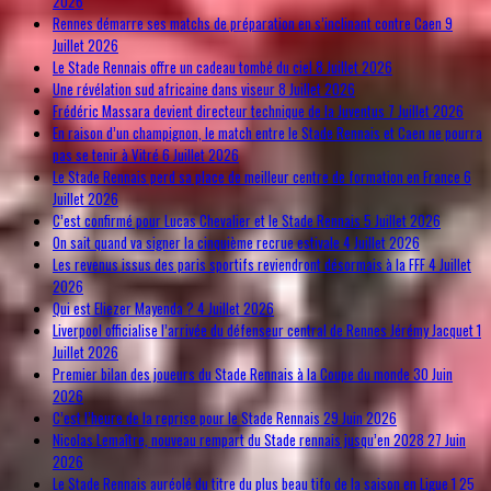
2026
Rennes démarre ses matchs de préparation en s’inclinant contre Caen
9
Juillet 2026
Le Stade Rennais offre un cadeau tombé du ciel
8 Juillet 2026
Une révélation sud africaine dans viseur
8 Juillet 2026
Frédéric Massara devient directeur technique de la Juventus
7 Juillet 2026
En raison d’un champignon, le match entre le Stade Rennais et Caen ne pourra
pas se tenir à Vitré
6 Juillet 2026
Le Stade Rennais perd sa place de meilleur centre de formation en France
6
Juillet 2026
C’est confirmé pour Lucas Chevalier et le Stade Rennais
5 Juillet 2026
On sait quand va signer la cinquième recrue estivale
4 Juillet 2026
Les revenus issus des paris sportifs reviendront désormais à la FFF
4 Juillet
2026
Qui est Eliezer Mayenda ?
4 Juillet 2026
Liverpool officialise l’arrivée du défenseur central de Rennes Jérémy Jacquet
1
Juillet 2026
Premier bilan des joueurs du Stade Rennais à la Coupe du monde
30 Juin
2026
C’est l’heure de la reprise pour le Stade Rennais
29 Juin 2026
Nicolas Lemaître, nouveau rempart du Stade rennais jusqu’en 2028
27 Juin
2026
Le Stade Rennais auréolé du titre du plus beau tifo de la saison en Ligue 1
25