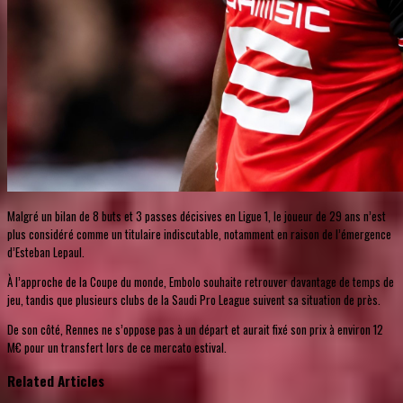
Malgré un bilan de 8 buts et 3 passes décisives en Ligue 1, le joueur de 29 ans n’est
plus considéré comme un titulaire indiscutable, notamment en raison de l’émergence
d’Esteban Lepaul.
À l’approche de la Coupe du monde, Embolo souhaite retrouver davantage de temps de
jeu, tandis que plusieurs clubs de la Saudi Pro League suivent sa situation de près.
De son côté, Rennes ne s’oppose pas à un départ et aurait fixé son prix à environ 12
M€ pour un transfert lors de ce mercato estival.
Related Articles