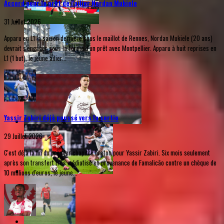
Accord pour le prêt de l'ailier Nordan Mukiele
31 Juillet 2026
Apparu en L1 la saison dernière sous le maillot de Rennes, Nordan Mukiele (20 ans)
devrait s'engager sous la forme d'un prêt avec Montpellier. Apparu à huit reprises en
L1 (1 but), le jeune ailier...
Yassir Zabiri déjà poussé vers la sortie
29 Juillet 2026
C'est déjà la fin du premier chapitre breton pour Yassir Zabiri. Six mois seulement
après son transfert très médiatisé en provenance de Famalicão contre un chèque de
10 millions d'euros, le jeune...