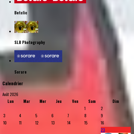
Betclic
SLB Photography
Sorare
Calendrier
Août 2026
Lun
Mar
Mer
Jeu
Ven
Sam
Dim
1
2
3
4
5
6
7
8
9
10
11
12
13
14
15
16
23