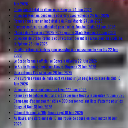
Juin 2026
Changement total de décor pour Rongier
24 Juin 2026
Un joueur Rennais condamné pour vols avec violence
24 Juin 2026
Rennes fonce sur un indésirable du Real Madrid
24 Juin 2026
Premier contrat pro officialisé pour l’ailier Amadou Diallo
23 Juin 2026
L’heure des "Lauriers" 2025-2026 pour le Stade Rennais
23 Juin 2026
Un joueur du Stade Rennais et un étudiant devant les juges pour des vols de
téléphone
23 Juin 2026
Un aller-retour à Londres pour assister à la naissance de son fils
22 Juin
2026
Le Stade Rennais officialise Gonçalo Oliveira
22 Juin 2026
Le Stade Rennais fonce sur Eliezer Mayenda
21 Juin 2026
On a entendu l’os se briser
20 Juin 2026
Une surprise venue de nulle part va remplir (un peu) les caisses du club
18
Juin 2026
Un mercato pour cartonner en Ligue 1
18 Juin 2026
Rennes va bénéficier du transfert de Jérémie Boga à la Juventus
18 Juin 2026
Campagne d’abonnement : déjà 4 000 personnes sur liste d’attente pour les
Rouge et Noir
18 Juin 2026
Clément Grenier à l'OM, Nice réagit
18 Juin 2026
Au Havre, une gardienne de 16 ans rouée de coups en plein match
18 Juin
2026