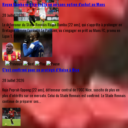
Rayan Bamba va être prêté un an sans option d'achat au Mans
28 Juillet 2026
Le défenseur du Stade Rennais Rayan Bamba (22 ans), qui s'apprête à prolonger en
Bretagne comme l'a révélé Le Parisien, va s'engager en prêt au Mans FC, promu en
Ligue 1. Il devrait jouer samedi...
C’est confirmé pour ce protégé d’Haise à Nice
28 Juillet 2026
Kojo Peprah Oppong (22 ans), défenseur central de l’OGC Nice, suscite de plus en
plus d’intérêts sur ce mercato. Celui du Stade Rennais est confirmé. Le Stade Rennais
continue de préparer ses...