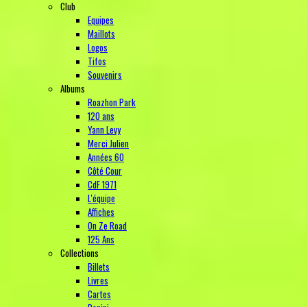
Club
Equipes
Maillots
Logos
Tifos
Souvenirs
Albums
Roazhon Park
120 ans
Yann Levy
Merci Julien
Années 60
Côté Cour
CdF 1971
L'équipe
Affiches
On Ze Road
125 Ans
Collections
Billets
Livres
Cartes