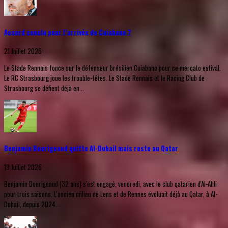
Accord conclu pour l’arrivée de Cuiabano ?
21 Juillet 2026
Le Stade Rennais fonce sur le défenseur brésilien Cuiabano pour ce mercato estival.
Le RC Strasbourg joue les trouble-fêtes. Le Stade Rennais et le Racing Club de
Strasbourg se défient déjà en...
Benjamin Bourigeaud quitte Al-Duhail mais reste au Qatar
19 Juillet 2026
Benjamin Bourigeaud (32 ans) s'est engagé, vendredi, avec le club qatarien d'Al-Ahli
pour trois saisons. L'ancien milieu de Lens et de Rennes évoluait déjà au Qatar, à Al-
Duhail, depuis 2024....