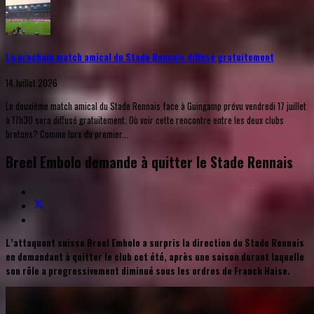
Le prochain match amical du Stade Rennais diffusé gratuitement
14 Juillet 2026
Le deuxième match amical du Stade Rennais face à Guingamp prévu vendredi 17 juillet
à 17h30 sera diffusé gratuitement. Où voir cette rencontre entre les deux clubs
bretons? Comme lors du premier...
Breel Embolo demande à quitter le Stade Rennais
L’attaquant suisse Breel Embolo a surpris la direction du Stade Rennais
en demandant à quitter le club cet été, après une saison durant laquelle
son rôle a progressivement diminué sous les ordres de Franck Haise.