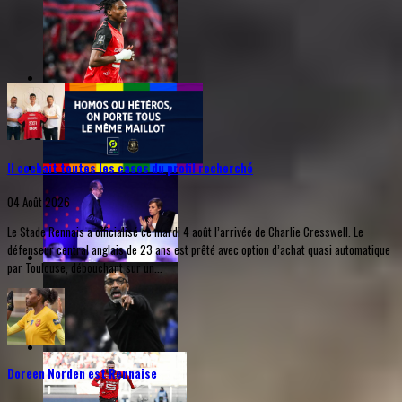
Il cochait toutes les cases du profil recherché
04 Août 2026
Le Stade Rennais a officialisé ce mardi 4 août l’arrivée de Charlie Cresswell. Le
défenseur central anglais de 23 ans est prêté avec option d’achat quasi automatique
par Toulouse, débouchant sur un...
Doreen Norden est Rennaise