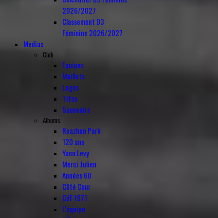
2026/2027
Classement D3
Féminine 2026/2027
Medias
Club
Equipes
Maillots
Logos
Tifos
Souvenirs
Albums
Roazhon Park
120 ans
Yann Levy
Merci Julien
Années 60
Côté Cour
CdF 1971
L'équipe