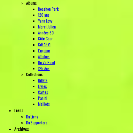
Albums
Roazhon Park
120 ans
Yann Levy
Merci Julien
Années 60
Côté Cour
CdF 1971
L'équipe
Affiches
On Ze Road
125 Ans
Collections
Billets
Livres
Cartes
Panini
Maillots
Liens
Da'Liens
Da'Supporters
Archives