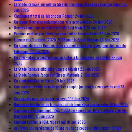
Le Stade Rennais auréolé du titre du plus beau tifo de la saison en Ligue 1
25
Juin 2026
Changement total de décor pour Rongier
24 Juin 2026
Un joueur Rennais condamné pour vols avec violence
24 Juin 2026
Rennes fonce sur un indésirable du Real Madrid
24 Juin 2026
Premier contrat pro officialisé pour l’ailier Amadou Diallo
23 Juin 2026
L’heure des "Lauriers" 2025-2026 pour le Stade Rennais
23 Juin 2026
Un joueur du Stade Rennais et un étudiant devant les juges pour des vols de
téléphone
23 Juin 2026
Un aller-retour à Londres pour assister à la naissance de son fils
22 Juin
2026
Le Stade Rennais officialise Gonçalo Oliveira
22 Juin 2026
Le Stade Rennais fonce sur Eliezer Mayenda
21 Juin 2026
On a entendu l’os se briser
20 Juin 2026
Une surprise venue de nulle part va remplir (un peu) les caisses du club
18
Juin 2026
Un mercato pour cartonner en Ligue 1
18 Juin 2026
Rennes va bénéficier du transfert de Jérémie Boga à la Juventus
18 Juin 2026
Campagne d’abonnement : déjà 4 000 personnes sur liste d’attente pour les
Rouge et Noir
18 Juin 2026
Clément Grenier à l'OM, Nice réagit
18 Juin 2026
Au Havre, une gardienne de 16 ans rouée de coups en plein match
18 Juin