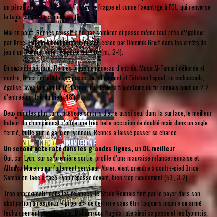
un pénalty logique. « Coco » Tolisso le frappe et donne l’avantage à l’OL, qui renverse
la table en quelques minutes (2-1, 40').
Mal en point, Rennes réussit à ne pas sombrer et passe même tout près d’égaliser
par Breel Embolo à bout portant, mis en échec par Dominik Greif dans les arrêts de
jeu d’un premier acte remporté par l’OL (mt, 2-1).
En seconde période, Rennes pique de nouveau d’entrée. Musa Al-Tamari déborde et
centre, Breel Embolo laisse passer intelligement et Esteban Lepaul, en embuscade,
égalise, avec la complicité d’Abner, qui dévie la trajectoire du tir rennais pour un 2-2
d’entrée qui fait du bien (48').
Deux minutes plus tard, presque surpris d’être aussi seul dans la surface, le meilleur
buteur du championnat s’offre une très belle occasion de doublé mais dans un angle
fermé, butte sur le gardien lyonnais. Rennes a laissé passer sa chance…
Un second acte raté dans les grandes lignes, un OL meilleur
Oui, car Lyon, sur sa première sortie, profite d’une mauvaise relance rennaise et
Alfonso Moreira parfaitement servi par Abner, vient prendre à contre-pied Brice
Samba en face à face. Lyon repasse devant, bien trop rapidement (53', 3-2).
Trop approximatif dans les relances, le Stade Rennais finit par le payer dans son
obstination à ressortir « propre » de derrière sans être toujours inspiré ou armé
techniquement pour le faire. Mahamadou Nagida rate ainsi sa passe et les Lyonnais,