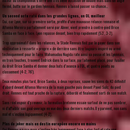
buteur du championnat s’offre une très belle occasion de doublé mais dans un angle
fermé, butte sur le gardien lyonnais. Rennes a laissé passer sa chance…
Un second acte raté dans les grandes lignes, un OL meilleur
Oui, car Lyon, sur sa première sortie, profite d’une mauvaise relance rennaise et
Alfonso Moreira parfaitement servi par Abner, vient prendre à contre-pied Brice
Samba en face à face. Lyon repasse devant, bien trop rapidement (53', 3-2).
Trop approximatif dans les relances, le Stade Rennais finit par le payer dans son
obstination à ressortir « propre » de derrière sans être toujours inspiré ou armé
techniquement pour le faire. Mahamadou Nagida rate ainsi sa passe et les Lyonnais,
en trois touches, trouvent Endrick dans la surface, parfaitement placé, pour fusiller
du droit Brice Samba et donner deux buts d’avance à l’OL, et quatre points au
classement (4-2, 76').
Deux minutes plus tard, Brice Samba, à deux reprises, sauve les siens du KO définitif
d’abord devant Alfonso Moreira de la main gauche puis devant Pavel Sulc, du pied
droit. Rennes est tout proche de la rupture, débordé et finalement sorti de son match.
Sans réel espoir d’y revenir, la formation bretonne essaie surtout de ne pas sombrer,
ni d’affaiblir son goal-average en vue des deux derniers matchs.Il y parvient, non sans
mal et s’incline logiquement (4-2).
Plus de joker mais en destin européen encore en mains
Oui Rennes y a cru mais s’incline très logiquement face à plus fort et rate une