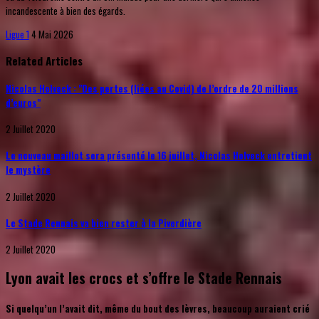
incandescente à bien des égards.
Ligue 1
4 Mai 2026
Related Articles
Nicolas Holveck : "Des pertes (liées au Covid) de l’ordre de 20 millions
d’euros"
2 Juillet 2020
Le nouveau maillot sera présenté le 16 juillet, Nicolas Holveck entretient
le mystère
2 Juillet 2020
Le Stade Rennais va bien rester à la Piverdière
2 Juillet 2020
Lyon avait les crocs et s’offre le Stade Rennais
Si quelqu’un l’avait dit, même du bout des lèvres, beaucoup auraient crié