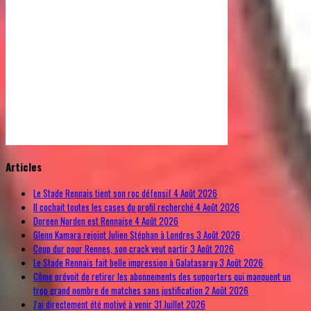
© Free
Joomla! 3 Modules
- by
VinaGecko.com
Articles
Le Stade Rennais tient son roc défensif
4 Août 2026
Il cochait toutes les cases du profil recherché
4 Août 2026
Doreen Norden est Rennaise
4 Août 2026
Glenn Kamara rejoint Julien Stéphan à Londres
3 Août 2026
Coup dur pour Rennes, son crack veut partir
3 Août 2026
Le Stade Rennais fait belle impression à Galatasaray
3 Août 2026
Côme prévoit de retirer les abonnements des supporters qui manquent un
trop grand nombre de matches sans justification
2 Août 2026
J'ai directement été motivé à venir
31 Juillet 2026