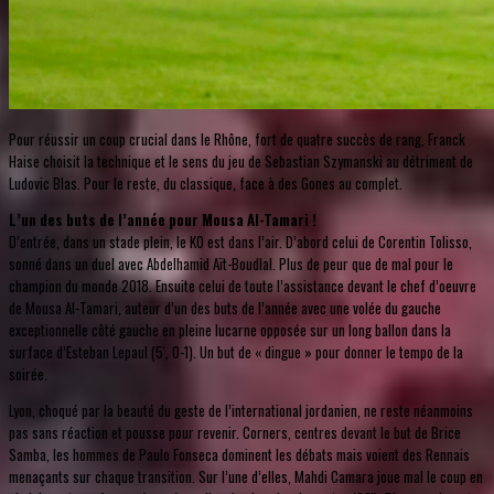
Pour réussir un coup crucial dans le Rhône, fort de quatre succès de rang, Franck
Haise choisit la technique et le sens du jeu de Sebastian Szymanski au détriment de
Ludovic Blas. Pour le reste, du classique, face à des Gones au complet.
L’un des buts de l’année pour Mousa Al-Tamari !
D’entrée, dans un stade plein, le KO est dans l’air. D’abord celui de Corentin Tolisso,
sonné dans un duel avec Abdelhamid Aït-Boudlal. Plus de peur que de mal pour le
champion du monde 2018. Ensuite celui de toute l’assistance devant le chef d’oeuvre
de Mousa Al-Tamari, auteur d’un des buts de l’année avec une volée du gauche
exceptionnelle côté gauche en pleine lucarne opposée sur un long ballon dans la
surface d’Esteban Lepaul (5', 0-1). Un but de « dingue » pour donner le tempo de la
soirée.
Lyon, choqué par la beauté du geste de l’international jordanien, ne reste néanmoins
pas sans réaction et pousse pour revenir. Corners, centres devant le but de Brice
Samba, les hommes de Paulo Fonseca dominent les débats mais voient des Rennais
menaçants sur chaque transition. Sur l’une d’elles, Mahdi Camara joue mal le coup en