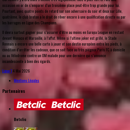
occasion en or de s’emparer d’un troisième place peut-être trop grande pour lui.
Pourtant, avec quatre points de retard sur son adversaire du soir et deux sur Lille,
quatrième, le club breton a le droit de rêver encore à une qualification directe ou par
les barrages en Ligue des Champions.
Il devra surtout gagner pour s’assurer d’être au moins en Europa League en restant
devant Monaco et Marseille, à l’affut. Même si l’ultime joker est grillé, le Stade
Rennais a encore une belle carte à jouer et son destin européen entre les pieds, à
condition d’arrêter les cadeaux, que ce soit face au très piégeux Paris FC à domicile
ou au Vélodrome contre un OM malade pour une dernière qui s’annonce
incandescente à bien des égards.
Ligue 1
4 Mai 2026
Mentions Légales
Partenaires
Betclic