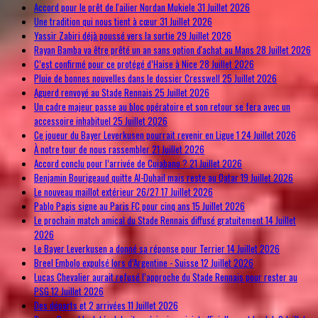
Accord pour le prêt de l'ailier Nordan Mukiele
31 Juillet 2026
Une tradition qui nous tient à cœur
31 Juillet 2026
Yassir Zabiri déjà poussé vers la sortie
29 Juillet 2026
Rayan Bamba va être prêté un an sans option d'achat au Mans
28 Juillet 2026
C’est confirmé pour ce protégé d’Haise à Nice
28 Juillet 2026
Pluie de bonnes nouvelles dans le dossier Cresswell
25 Juillet 2026
Aguerd renvoyé au Stade Rennais
25 Juillet 2026
Un cadre majeur passe au bloc opératoire et son retour se fera avec un
accessoire inhabituel
25 Juillet 2026
Ce joueur du Bayer Leverkusen pourrait revenir en Ligue 1
24 Juillet 2026
À notre tour de nous rassembler
21 Juillet 2026
Accord conclu pour l’arrivée de Cuiabano ?
21 Juillet 2026
Benjamin Bourigeaud quitte Al-Duhail mais reste au Qatar
19 Juillet 2026
Le nouveau maillot extérieur 26/27
17 Juillet 2026
Pablo Pagis signe au Paris FC pour cinq ans
15 Juillet 2026
Le prochain match amical du Stade Rennais diffusé gratuitement
14 Juillet
2026
Le Bayer Leverkusen a donné sa réponse pour Terrier
14 Juillet 2026
Breel Embolo expulsé lors d’Argentine - Suisse
12 Juillet 2026
Lucas Chevalier aurait refusé l’approche du Stade Rennais pour rester au
PSG
12 Juillet 2026
Des départs et 2 arrivées
11 Juillet 2026