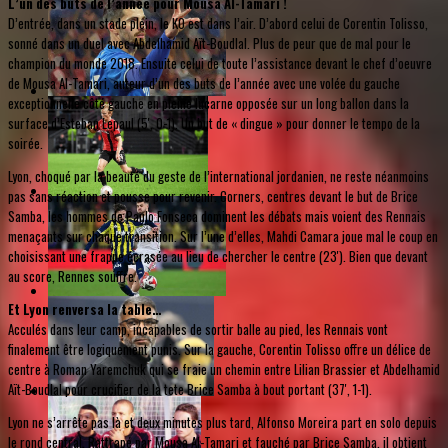
L’un des buts de l’année pour Mousa Al-Tamari !
D’entrée, dans un stade plein, le KO est dans l’air. D’abord celui de Corentin Tolisso,
sonné dans un duel avec Abdelhamid Aït-Boudlal. Plus de peur que de mal pour le
champion du monde 2018. Ensuite celui de toute l’assistance devant le chef d’oeuvre
de Mousa Al-Tamari, auteur d’un des buts de l’année avec une volée du gauche
exceptionnelle côté gauche en pleine lucarne opposée sur un long ballon dans la
surface d’Esteban Lepaul (5', 0-1). Un but de « dingue » pour donner le tempo de la
soirée.
Lyon, choqué par la beauté du geste de l’international jordanien, ne reste néanmoins
pas sans réaction et pousse pour revenir. Corners, centres devant le but de Brice
Samba, les hommes de Paulo Fonseca dominent les débats mais voient des Rennais
menaçants sur chaque transition. Sur l’une d’elles, Mahdi Camara joue mal le coup en
choisissant une frappe écrasée au lieu de chercher le centre (23'). Bien que devant
au score, Rennes souffre.
Et Lyon renversa la table…
Acculés dans leur camp, incapables de sortir balle au pied, les Rennais vont
finalement être logiquement punis. Sur la gauche, Corentin Tolisso offre un délice de
centre à Roman Yaremchuk qui se fraie un chemin entre Lilian Brassier et Abdelhamid
Aït-Boudlal pour crucifier de la tete Brice Samba à bout portant (37', 1-1).
Lyon ne s’arrête pas là et deux minutes plus tard, Alfonso Moreira part en solo depuis
le rond central. Rattrapé par Mousa Al-Tamari et fauché par Brice Samba, il obtient