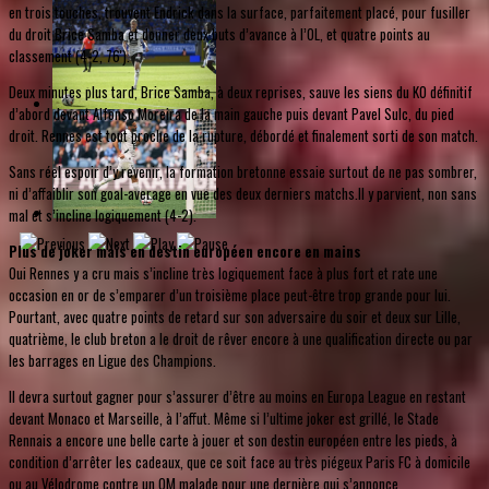
en trois touches, trouvent Endrick dans la surface, parfaitement placé, pour fusiller
du droit Brice Samba et donner deux buts d’avance à l’OL, et quatre points au
classement (4-2, 76').
Deux minutes plus tard, Brice Samba, à deux reprises, sauve les siens du KO définitif
d’abord devant Alfonso Moreira de la main gauche puis devant Pavel Sulc, du pied
droit. Rennes est tout proche de la rupture, débordé et finalement sorti de son match.
Sans réel espoir d’y revenir, la formation bretonne essaie surtout de ne pas sombrer,
ni d’affaiblir son goal-average en vue des deux derniers matchs.Il y parvient, non sans
mal et s’incline logiquement (4-2).
Plus de joker mais en destin européen encore en mains
Oui Rennes y a cru mais s’incline très logiquement face à plus fort et rate une
occasion en or de s’emparer d’un troisième place peut-être trop grande pour lui.
Pourtant, avec quatre points de retard sur son adversaire du soir et deux sur Lille,
quatrième, le club breton a le droit de rêver encore à une qualification directe ou par
les barrages en Ligue des Champions.
Il devra surtout gagner pour s’assurer d’être au moins en Europa League en restant
devant Monaco et Marseille, à l’affut. Même si l’ultime joker est grillé, le Stade
Rennais a encore une belle carte à jouer et son destin européen entre les pieds, à
condition d’arrêter les cadeaux, que ce soit face au très piégeux Paris FC à domicile
ou au Vélodrome contre un OM malade pour une dernière qui s’annonce