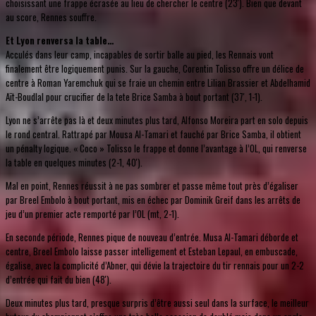
choisissant une frappe écrasée au lieu de chercher le centre (23'). Bien que devant
au score, Rennes souffre.
Et Lyon renversa la table…
Acculés dans leur camp, incapables de sortir balle au pied, les Rennais vont
finalement être logiquement punis. Sur la gauche, Corentin Tolisso offre un délice de
centre à Roman Yaremchuk qui se fraie un chemin entre Lilian Brassier et Abdelhamid
Aït-Boudlal pour crucifier de la tete Brice Samba à bout portant (37', 1-1).
Lyon ne s’arrête pas là et deux minutes plus tard, Alfonso Moreira part en solo depuis
le rond central. Rattrapé par Mousa Al-Tamari et fauché par Brice Samba, il obtient
un pénalty logique. « Coco » Tolisso le frappe et donne l’avantage à l’OL, qui renverse
la table en quelques minutes (2-1, 40').
Mal en point, Rennes réussit à ne pas sombrer et passe même tout près d’égaliser
par Breel Embolo à bout portant, mis en échec par Dominik Greif dans les arrêts de
jeu d’un premier acte remporté par l’OL (mt, 2-1).
En seconde période, Rennes pique de nouveau d’entrée. Musa Al-Tamari déborde et
centre, Breel Embolo laisse passer intelligement et Esteban Lepaul, en embuscade,
égalise, avec la complicité d’Abner, qui dévie la trajectoire du tir rennais pour un 2-2
d’entrée qui fait du bien (48').
Deux minutes plus tard, presque surpris d’être aussi seul dans la surface, le meilleur