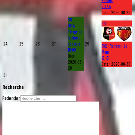
Rennes
20:45
Date :
2026-08-23
28
30
UEFA
Tirage de
la phase
24
25
26
27
de Ligue
29
J02 : Rennes - Le
18:00
Mans
Date :
17:15
2026-08-
Date :
2026-08-30
28
31
Recherche
Rechercher