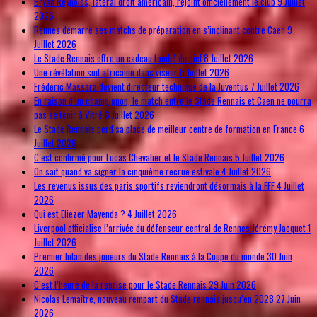
Bryan Reynolds, latéral droit américain, rejoint officiellement le club
9 Juillet
2026
Rennes démarre ses matchs de préparation en s’inclinant contre Caen
9
Juillet 2026
Le Stade Rennais offre un cadeau tombé du ciel
8 Juillet 2026
Une révélation sud africaine dans viseur
8 Juillet 2026
Frédéric Massara devient directeur technique de la Juventus
7 Juillet 2026
En raison d’un champignon, le match entre le Stade Rennais et Caen ne pourra
pas se tenir à Vitré
6 Juillet 2026
Le Stade Rennais perd sa place de meilleur centre de formation en France
6
Juillet 2026
C’est confirmé pour Lucas Chevalier et le Stade Rennais
5 Juillet 2026
On sait quand va signer la cinquième recrue estivale
4 Juillet 2026
Les revenus issus des paris sportifs reviendront désormais à la FFF
4 Juillet
2026
Qui est Eliezer Mayenda ?
4 Juillet 2026
Liverpool officialise l’arrivée du défenseur central de Rennes Jérémy Jacquet
1
Juillet 2026
Premier bilan des joueurs du Stade Rennais à la Coupe du monde
30 Juin
2026
C’est l’heure de la reprise pour le Stade Rennais
29 Juin 2026
Nicolas Lemaître, nouveau rempart du Stade rennais jusqu’en 2028
27 Juin
2026