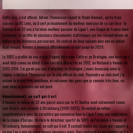
Cette fois, c’est officiel. Adrien Thomasson rejoint le Stade Rennais, après trois
saisons au RC Lens, où il sort probablement du meilleur exercice de sa carrière : le
Savoyard de 32 ans a terminé meilleur passeur de Ligue 1, une Coupe de France dans
la besace, et en tête de plusieurs classements statistiques sur les récupérations du
ballon ou les distances parcourues. Un contrat de deux saisons plus une en option
était évoqué, Rennes a annoncé officiellement un bail jusqu’en 2029.
Le SRFC a profité de son statut d’agent libre pour l’attirer en Bretagne, une terre qu’il
avait déjà connu au début d’une carrière démarrée en 2012, en National à Vannes en
2013-2014. J’ai gardé pas mal d’attaches en Bretagne, j’avais beaucoup aimé la
région, a déclaré Thomasson sur le site officiel du club. Rejoindre un club dont j’ai
estimé le projet très ambitieux, et retrouver des gens que je connais très bien, ce
sont deux arguments qui ont pesé.
Humainement, on sait qui il est
À Vannes, le milieu de 32 ans passé aussi par le FC Nantes avait notamment connu
Loïc Désiré, puis ensuite à Strasbourg (2018-2023). On voulait un milieu
supplémentaire avec du caractère qui connaisse bien la Ligue 1 avec une expérience
de la coupe d’Europe, déclare le directeur sportif du SRFC. Je l’ai connu à Vannes et
Strasbourg, humainement, on sait qui il est. Il cochait toutes les cases par rapport à
ce que l’on a mis en place depuis plusieurs mois. Son capitanat à Lens montre qu’il a