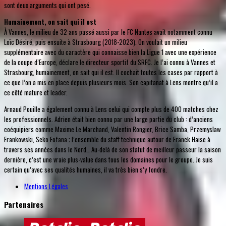
sont deux arguments qui ont pesé.
Humainement, on sait qui il est
À Vannes, le milieu de 32 ans passé aussi par le FC Nantes avait notamment connu
Loïc Désiré, puis ensuite à Strasbourg (2018-2023). On voulait un milieu
supplémentaire avec du caractère qui connaisse bien la Ligue 1 avec une expérience
de la coupe d’Europe, déclare le directeur sportif du SRFC. Je l’ai connu à Vannes et
Strasbourg, humainement, on sait qui il est. Il cochait toutes les cases par rapport à
ce que l’on a mis en place depuis plusieurs mois. Son capitanat à Lens montre qu’il a
ce côté mature et leader.
Arnaud Pouille a également connu à Lens celui qui compte plus de 400 matches chez
les professionnels. Adrien était bien connu par une large partie du club : d’anciens
coéquipiers comme Maxime Le Marchand, Valentin Rongier, Brice Samba, Przemyslaw
Frankowski, Seko Fofana ; l’ensemble du staff technique autour de Franck Haise à
travers ses années dans le Nord… Au-delà de son statut de meilleur passeur la saison
dernière, c’est une vraie plus-value dans tous les domaines pour le groupe. Je suis
certain qu’avec ses qualités humaines, il va très bien s’y fondre.
Mentions Légales
Partenaires