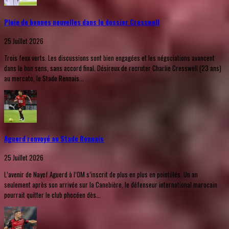
Pluie de bonnes nouvelles dans le dossier Cresswell
25 Juillet 2026
Trois feux verts. Les discussions sont bien engagées et les négociations avancent
dans le bon sens, sans accord final. Désireux de recruter Charlie Cresswell (23 ans)
au mercato, le Stade Rennais...
Aguerd renvoyé au Stade Rennais
25 Juillet 2026
L’avenir de Nayef Aguerd à l’OM s’inscrit de plus en plus en pointillés. Un an
seulement après son arrivée sur la Canebière, le défenseur international marocain
pourrait quitter le club phocéen dès...