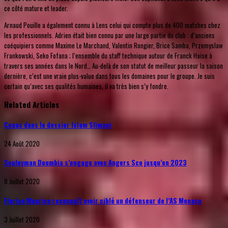
ce côté mature et leader.
Arnaud Pouille a également connu à Lens celui qui compte plus de 400 matches chez
les professionnels. Adrien était bien connu par une large partie du club : d’anciens
coéquipiers comme Maxime Le Marchand, Valentin Rongier, Brice Samba, Przemyslaw
Frankowski, Seko Fofana ; l’ensemble du staff technique autour de Franck Haise à
travers ses années dans le Nord… Au-delà de son statut de meilleur passeur la saison
dernière, c’est une vraie plus-value dans tous les domaines pour le groupe. Je suis
certain qu’avec ses qualités humaines, il va très bien s’y fondre.
Related Articles
Couac dans le dossier Islam Slimani
24 Août 2020
Souleyman Doumbia s’engage avec Angers Sco jusqu’en 2023
8 Juillet 2020
Florian Maurice reconnaît avoir ciblé un défenseur de l’AS Monaco
3 Juillet 2020