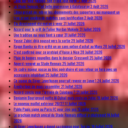
Coup dur pour Rennes, son crack veut partir
3 Août 2026
Le Stade Rennais fait belle impression à Galatasaray
3 Août 2026
Côme prévoit de retirer les abonnements des supporters qui manquent un
trop grand nombre de matches sans justification
2 Août 2026
J'ai directement été motivé à venir
31 Juillet 2026
Accord pour le prêt de l'ailier Nordan Mukiele
31 Juillet 2026
Une tradition qui nous tient à cœur
31 Juillet 2026
Yassir Zabiri déjà poussé vers la sortie
29 Juillet 2026
Rayan Bamba va être prêté un an sans option d'achat au Mans
28 Juillet 2026
C’est confirmé pour ce protégé d’Haise à Nice
28 Juillet 2026
Pluie de bonnes nouvelles dans le dossier Cresswell
25 Juillet 2026
Aguerd renvoyé au Stade Rennais
25 Juillet 2026
Un cadre majeur passe au bloc opératoire et son retour se fera avec un
accessoire inhabituel
25 Juillet 2026
Ce joueur du Bayer Leverkusen pourrait revenir en Ligue 1
24 Juillet 2026
À notre tour de nous rassembler
21 Juillet 2026
Accord conclu pour l’arrivée de Cuiabano ?
21 Juillet 2026
Benjamin Bourigeaud quitte Al-Duhail mais reste au Qatar
19 Juillet 2026
Le nouveau maillot extérieur 26/27
17 Juillet 2026
Pablo Pagis signe au Paris FC pour cinq ans
15 Juillet 2026
Le prochain match amical du Stade Rennais diffusé gratuitement
14 Juillet
2026
Le Bayer Leverkusen a donné sa réponse pour Terrier
14 Juillet 2026