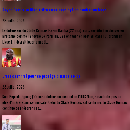
Rayan Bamba va être prêté un an sans option d'achat au Mans
28 Juillet 2026
Le défenseur du Stade Rennais Rayan Bamba (22 ans), qui s'apprête à prolonger en
Bretagne comme l'a révélé Le Parisien, va s'engager en prêt au Mans FC, promu en
Ligue 1. Il devrait jouer samedi...
C’est confirmé pour ce protégé d’Haise à Nice
28 Juillet 2026
Kojo Peprah Oppong (22 ans), défenseur central de l’OGC Nice, suscite de plus en
plus d’intérêts sur ce mercato. Celui du Stade Rennais est confirmé. Le Stade Rennais
continue de préparer ses...