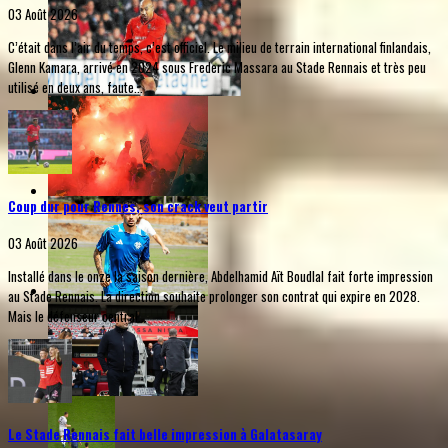
03 Août 2026
C’était dans l’air du temps, c’est officiel. Le milieu de terrain international finlandais,
Glenn Kamara, arrivé en 2024 sous Frederic Massara au Stade Rennais et très peu
utilisé en deux ans, faute...
Coup dur pour Rennes, son crack veut partir
03 Août 2026
Installé dans le onze la saison dernière, Abdelhamid Aït Boudlal fait forte impression
au Stade Rennais. La direction souhaite prolonger son contrat qui expire en 2028.
Mais le défenseur central...
Le Stade Rennais fait belle impression à Galatasaray