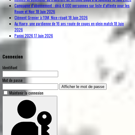
Campagne d’abonnement : déjà 4 000 personnes sur liste d’attente pour les
Rouge et Noir
18 Juin 2026
Clément Grenier à l'OM, Nice réagit
18 Juin 2026
Au Havre, une gardienne de 16 ans rouée de coups en plein match
18 Juin
2026
Panini 2026
17 Juin 2026
Connexion
Identifiant
Mot de passe
Afficher le mot de passe
Maintenir la connexion