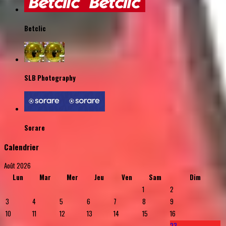
Betclic
SLB Photography
Sorare
Calendrier
Août 2026
Lun
Mar
Mer
Jeu
Ven
Sam
Dim
1
2
3
4
5
6
7
8
9
10
11
12
13
14
15
16
23