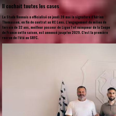
Il cochait toutes les cases
Le Stade Rennais a officialisé ce jeudi 28 mai la signature d’Adrien
Thomasson, en fin de contrat au RC Lens. L’engagement du milieu de
terrain de 32 ans, meilleur passeur de Ligue 1 et vainqueur de la Coupe
de France cette saison, est annoncé jusqu’en 2029. C’est la première
recrue de l’été au SRFC.