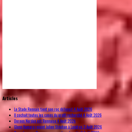
© Free
Joomla! 3 Modules
- by
VinaGecko.com
Articles
Le Stade Rennais tient son roc défensif
4 Août 2026
Il cochait toutes les cases du profil recherché
4 Août 2026
Doreen Norden est Rennaise
4 Août 2026
Glenn Kamara rejoint Julien Stéphan à Londres
3 Août 2026