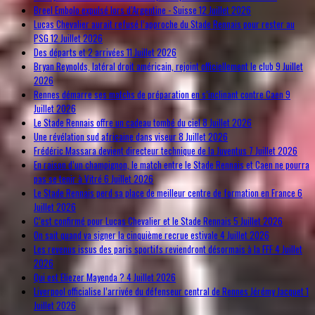
Breel Embolo expulsé lors d’Argentine - Suisse
12 Juillet 2026
Lucas Chevalier aurait refusé l’approche du Stade Rennais pour rester au
PSG
12 Juillet 2026
Des départs et 2 arrivées
11 Juillet 2026
Bryan Reynolds, latéral droit américain, rejoint officiellement le club
9 Juillet
2026
Rennes démarre ses matchs de préparation en s’inclinant contre Caen
9
Juillet 2026
Le Stade Rennais offre un cadeau tombé du ciel
8 Juillet 2026
Une révélation sud africaine dans viseur
8 Juillet 2026
Frédéric Massara devient directeur technique de la Juventus
7 Juillet 2026
En raison d’un champignon, le match entre le Stade Rennais et Caen ne pourra
pas se tenir à Vitré
6 Juillet 2026
Le Stade Rennais perd sa place de meilleur centre de formation en France
6
Juillet 2026
C’est confirmé pour Lucas Chevalier et le Stade Rennais
5 Juillet 2026
On sait quand va signer la cinquième recrue estivale
4 Juillet 2026
Les revenus issus des paris sportifs reviendront désormais à la FFF
4 Juillet
2026
Qui est Eliezer Mayenda ?
4 Juillet 2026
Liverpool officialise l’arrivée du défenseur central de Rennes Jérémy Jacquet
1
Juillet 2026