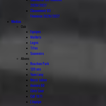
2026/2027
Classement D3
Féminine 2026/2027
Medias
Club
Equipes
Maillots
Logos
Tifos
Souvenirs
Albums
Roazhon Park
120 ans
Yann Levy
Merci Julien
Années 60
Côté Cour
CdF 1971
L'équipe