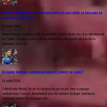
Un cadre majeur passe au bloc opératoire et son retour se fera avec un
accessoire inhabituel
25 Juillet 2026
Valentin Rongier, le joueur, a été victime d’une fracture du nez lors d’un entraînement
le 21 juillet. L’incident a nécessité une intervention chirurgicale qui a eu lieu le
lendemain, soit le 22...
Ce joueur du Bayer Leverkusen pourrait revenir en Ligue 1
24 Juillet 2026
L’intérêt pour Martin Terrier se renforce de jour en jour dans le paysage
footballistique français. Actuellement sous les couleurs du Bayer Leverkusen,
l’attaquant semble être un joueur très...