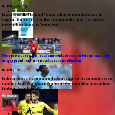
03 Août 2026
La saison permettant largement à chacun, optimistes comme pessimistes, de
s’exprimer, il convient de ne pas tirer d’enseignements trop hâtifs au sujet des
matchs amicaux. Ne pas s’enflammer, donc,...
Côme prévoit de retirer les abonnements des supporters qui manquent
un trop grand nombre de matches sans justification
02 Août 2026
Le club de Côme a prévu des mesures drastiques concernant les abonnements de ses
supporters. En cas d'absences répétées aux matches sans justification aux matches,
l'équipe se réserve le droit de...