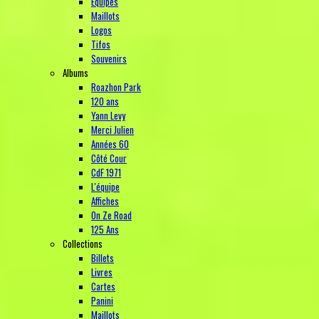
Equipes
Maillots
Logos
Tifos
Souvenirs
Albums
Roazhon Park
120 ans
Yann Levy
Merci Julien
Années 60
Côté Cour
CdF 1971
L'équipe
Affiches
On Ze Road
125 Ans
Collections
Billets
Livres
Cartes
Panini
Maillots