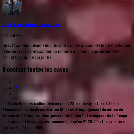
À notre tour de nous rassembler
21 Juillet 2026
Après l’Assemblée nationale lundi, le Sénat a adopté à l’unanimité le projet de loi pour
réformer le sport professionnel, qui concerne notamment la gouvernance d’un
football français marqué par les...
Il cochait toutes les cases
Le Stade Rennais a officialisé ce jeudi 28 mai la signature d’Adrien
Thomasson, en fin de contrat au RC Lens. L’engagement du milieu de
terrain de 32 ans, meilleur passeur de Ligue 1 et vainqueur de la Coupe
de France cette saison, est annoncé jusqu’en 2029. C’est la première
recrue de l’été au SRFC.