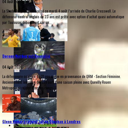
04 Août 2026
Le Stade Rennais a officialisé ce mardi 4 août l’arrivée de Charlie Cresswell. Le
défenseur central anglais de 23 ans est prêté avec option d’achat quasi automatique
par Toulouse, débouchant sur un...
Doreen Norden est Rennaise
04 Août 2026
La défenseure centrale de 21 ans arrive en provenance de QRM - Section Féminine.
Anciennement lensoise, Doreen sort d'une saison pleine avec Quevilly Rouen
Métropole et rejoint donc les rangs...
Glenn Kamara rejoint Julien Stéphan à Londres