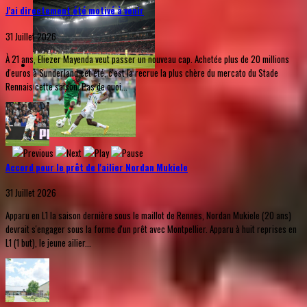
J'ai directement été motivé à venir
31 Juillet 2026
À 21 ans, Eliezer Mayenda veut passer un nouveau cap. Achetée plus de 20 millions
d'euros à Sunderland cet été, c'est la recrue la plus chère du mercato du Stade
Rennais cette saison. Pas de quoi...
Accord pour le prêt de l'ailier Nordan Mukiele
31 Juillet 2026
Apparu en L1 la saison dernière sous le maillot de Rennes, Nordan Mukiele (20 ans)
devrait s'engager sous la forme d'un prêt avec Montpellier. Apparu à huit reprises en
L1 (1 but), le jeune ailier...