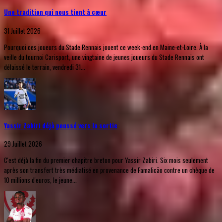
Une tradition qui nous tient à cœur
31 Juillet 2026
Pourquoi ces joueurs du Stade Rennais jouent ce week-end en Maine-et-Loire. À la
veille du tournoi Carisport, une vingtaine de jeunes joueurs du Stade Rennais ont
délaissé le terrain, vendredi 31...
Yassir Zabiri déjà poussé vers la sortie
29 Juillet 2026
C'est déjà la fin du premier chapitre breton pour Yassir Zabiri. Six mois seulement
après son transfert très médiatisé en provenance de Famalicão contre un chèque de
10 millions d'euros, le jeune...