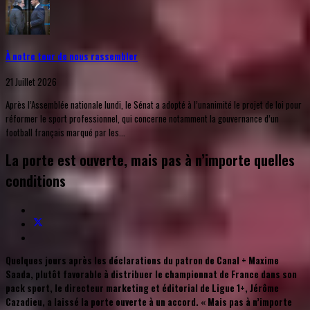
À notre tour de nous rassembler
21 Juillet 2026
Après l’Assemblée nationale lundi, le Sénat a adopté à l’unanimité le projet de loi pour
réformer le sport professionnel, qui concerne notamment la gouvernance d’un
football français marqué par les...
La porte est ouverte, mais pas à n’importe quelles
conditions
Quelques jours après les déclarations du patron de Canal + Maxime
Saada, plutôt favorable à distribuer le championnat de France dans son
pack sport, le directeur marketing et éditorial de Ligue 1+, Jérôme
Cazadieu, a laissé la porte ouverte à un accord. « Mais pas à n’importe