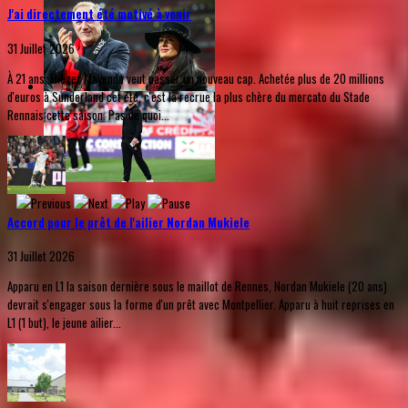
J'ai directement été motivé à venir
31 Juillet 2026
À 21 ans, Eliezer Mayenda veut passer un nouveau cap. Achetée plus de 20 millions
d'euros à Sunderland cet été, c'est la recrue la plus chère du mercato du Stade
Rennais cette saison. Pas de quoi...
Accord pour le prêt de l'ailier Nordan Mukiele
31 Juillet 2026
Apparu en L1 la saison dernière sous le maillot de Rennes, Nordan Mukiele (20 ans)
devrait s'engager sous la forme d'un prêt avec Montpellier. Apparu à huit reprises en
L1 (1 but), le jeune ailier...