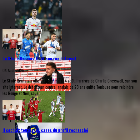
Le Stade Rennais tient son roc défensif
04 Août 2026
Le Stade Rennais a officialisé, ce mardi 4 août, l’arrivée de Charlie Cresswell, sur son
site Internet. Le défenseur central anglais de 23 ans quitte Toulouse pour rejoindre
les Rouge et Noir, sous...
Il cochait toutes les cases du profil recherché