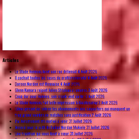
© Free
Joomla! 3 Modules
- by
VinaGecko.com
Articles
Le Stade Rennais tient son roc défensif
4 Août 2026
Il cochait toutes les cases du profil recherché
4 Août 2026
Doreen Norden est Rennaise
4 Août 2026
Glenn Kamara rejoint Julien Stéphan à Londres
3 Août 2026
Coup dur pour Rennes, son crack veut partir
3 Août 2026
Le Stade Rennais fait belle impression à Galatasaray
3 Août 2026
Côme prévoit de retirer les abonnements des supporters qui manquent un
trop grand nombre de matches sans justification
2 Août 2026
J'ai directement été motivé à venir
31 Juillet 2026
Accord pour le prêt de l'ailier Nordan Mukiele
31 Juillet 2026
Une tradition qui nous tient à cœur
31 Juillet 2026