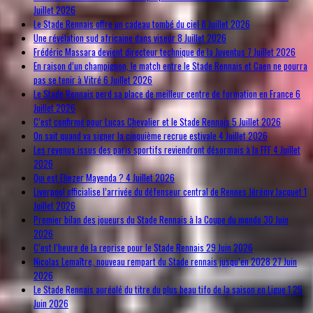
Juillet 2026
Le Stade Rennais offre un cadeau tombé du ciel
8 Juillet 2026
Une révélation sud africaine dans viseur
8 Juillet 2026
Frédéric Massara devient directeur technique de la Juventus
7 Juillet 2026
En raison d’un champignon, le match entre le Stade Rennais et Caen ne pourra
pas se tenir à Vitré
6 Juillet 2026
Le Stade Rennais perd sa place de meilleur centre de formation en France
6
Juillet 2026
C’est confirmé pour Lucas Chevalier et le Stade Rennais
5 Juillet 2026
On sait quand va signer la cinquième recrue estivale
4 Juillet 2026
Les revenus issus des paris sportifs reviendront désormais à la FFF
4 Juillet
2026
Qui est Eliezer Mayenda ?
4 Juillet 2026
Liverpool officialise l’arrivée du défenseur central de Rennes Jérémy Jacquet
1
Juillet 2026
Premier bilan des joueurs du Stade Rennais à la Coupe du monde
30 Juin
2026
C’est l’heure de la reprise pour le Stade Rennais
29 Juin 2026
Nicolas Lemaître, nouveau rempart du Stade rennais jusqu’en 2028
27 Juin
2026
Le Stade Rennais auréolé du titre du plus beau tifo de la saison en Ligue 1
25
Juin 2026