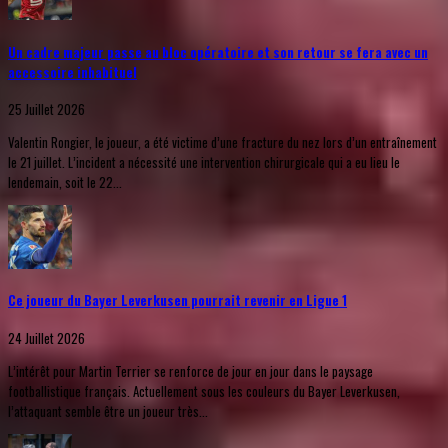
Un cadre majeur passe au bloc opératoire et son retour se fera avec un
accessoire inhabituel
25 Juillet 2026
Valentin Rongier, le joueur, a été victime d’une fracture du nez lors d’un entraînement
le 21 juillet. L’incident a nécessité une intervention chirurgicale qui a eu lieu le
lendemain, soit le 22...
Ce joueur du Bayer Leverkusen pourrait revenir en Ligue 1
24 Juillet 2026
L’intérêt pour Martin Terrier se renforce de jour en jour dans le paysage
footballistique français. Actuellement sous les couleurs du Bayer Leverkusen,
l’attaquant semble être un joueur très...