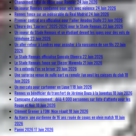
Changement total de décor pour Rongier
24 Juin 2026
Un joueur Rennais condamné pour vols avec violence
24 Juin 2026
Rennes fonce sur un indésirable du Real Madrid
24 Juin 2026
Premier contrat pro officialisé pour l’ailier Amadou Diallo
23 Juin 2026
L’heure des "Lauriers" 2025-2026 pour le Stade Rennais
23 Juin 2026
Un joueur du Stade Rennais et un étudiant devant les juges pour des vols de
téléphone
23 Juin 2026
Un aller-retour à Londres pour assister à la naissance de son fils
22 Juin
2026
Le Stade Rennais officialise Gonçalo Oliveira
22 Juin 2026
Le Stade Rennais fonce sur Eliezer Mayenda
21 Juin 2026
On a entendu l’os se briser
20 Juin 2026
Une surprise venue de nulle part va remplir (un peu) les caisses du club
18
Juin 2026
Un mercato pour cartonner en Ligue 1
18 Juin 2026
Rennes va bénéficier du transfert de Jérémie Boga à la Juventus
18 Juin 2026
Campagne d’abonnement : déjà 4 000 personnes sur liste d’attente pour les
Rouge et Noir
18 Juin 2026
Clément Grenier à l'OM, Nice réagit
18 Juin 2026
Au Havre, une gardienne de 16 ans rouée de coups en plein match
18 Juin
2026
Panini 2026
17 Juin 2026