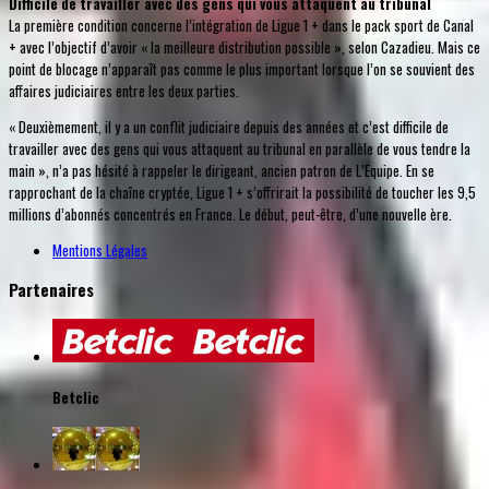
Difficile de travailler avec des gens qui vous attaquent au tribunal
La première condition concerne l’intégration de Ligue 1 + dans le pack sport de Canal
+ avec l’objectif d’avoir « la meilleure distribution possible », selon Cazadieu. Mais ce
point de blocage n’apparaît pas comme le plus important lorsque l’on se souvient des
affaires judiciaires entre les deux parties.
« Deuxièmement, il y a un conflit judiciaire depuis des années et c’est difficile de
travailler avec des gens qui vous attaquent au tribunal en parallèle de vous tendre la
main », n’a pas hésité à rappeler le dirigeant, ancien patron de L’Equipe. En se
rapprochant de la chaîne cryptée, Ligue 1 + s’offrirait la possibilité de toucher les 9,5
millions d’abonnés concentrés en France. Le début, peut-être, d’une nouvelle ère.
Mentions Légales
Partenaires
Betclic