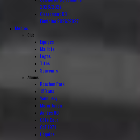
2026/2027
Classement D3
Féminine 2026/2027
Medias
Club
Equipes
Maillots
Logos
Tifos
Souvenirs
Albums
Roazhon Park
120 ans
Yann Levy
Merci Julien
Années 60
Côté Cour
CdF 1971
L'équipe