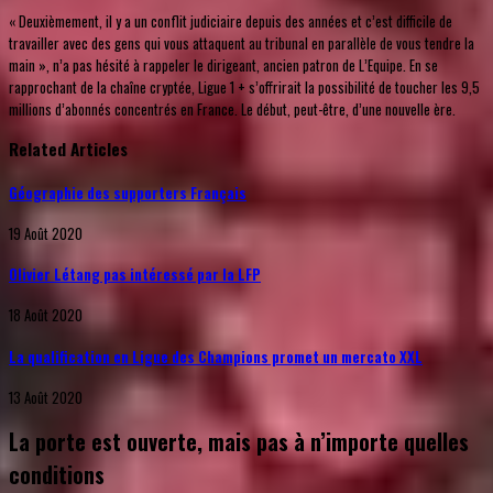
« Deuxièmement, il y a un conflit judiciaire depuis des années et c’est difficile de
travailler avec des gens qui vous attaquent au tribunal en parallèle de vous tendre la
main », n’a pas hésité à rappeler le dirigeant, ancien patron de L’Equipe. En se
rapprochant de la chaîne cryptée, Ligue 1 + s’offrirait la possibilité de toucher les 9,5
millions d’abonnés concentrés en France. Le début, peut-être, d’une nouvelle ère.
Related Articles
Géographie des supporters Français
19 Août 2020
Olivier Létang pas intéressé par la LFP
18 Août 2020
La qualification en Ligue des Champions promet un mercato XXL
13 Août 2020
La porte est ouverte, mais pas à n’importe quelles
conditions