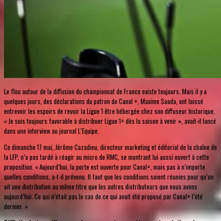
Le flou autour de la diffusion du championnat de France existe toujours. Mais il y a
quelques jours, des déclarations du patron de Canal +, Maxime Saada, ont laissé
entrevoir les espoirs de revoir la Ligue 1 être hébergée chez son diffuseur historique.
« Je suis toujours favorable à distribuer Ligue 1+ dès la saison à venir », avait-il lancé
dans une interview au journal L’Equipe.
Ce dimanche 17 mai, Jérôme Cazadieu, directeur marketing et éditorial de la chaîne de
la LFP, n’a pas tardé à réagir au micro de RMC, se montrant lui aussi ouvert à cette
proposition. « Aujourd’hui, la porte est ouverte pour Canal+, mais pas à n’importe
quelles conditions, a-t-il prévenu. Il faut que les conditions soient réunies pour qu’on
ait une distribution au même titre que les autres distributeurs que nous avons
aujourd’hui. Ce qui n’était pas le cas de ce qui avait été proposé par Canal+ l’été
dernier. »