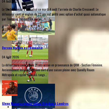
04 Août 2026
Le Stade Rennais a officialisé ce mardi 4 août l’arrivée de Charlie Cresswell. Le
défenseur central anglais de 23 ans est prêté avec option d’achat quasi automatique
par Toulouse, débouchant sur un...
Doreen Norden est Rennaise
04 Août 2026
La défenseure centrale de 21 ans arrive en provenance de QRM - Section Féminine.
Anciennement lensoise, Doreen sort d'une saison pleine avec Quevilly Rouen
Métropole et rejoint donc les rangs...
Glenn Kamara rejoint Julien Stéphan à Londres