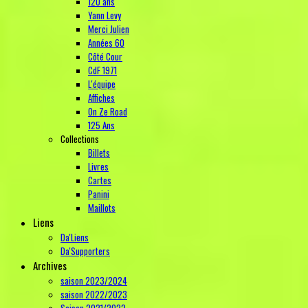
120 ans
Yann Levy
Merci Julien
Années 60
Côté Cour
CdF 1971
L'équipe
Affiches
On Ze Road
125 Ans
Collections
Billets
Livres
Cartes
Panini
Maillots
Liens
Da'Liens
Da'Supporters
Archives
saison 2023/2024
saison 2022/2023