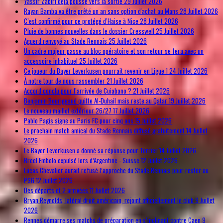
Yassir Zabiri déjà poussé vers la sortie
29 Juillet 2026
Rayan Bamba va être prêté un an sans option d'achat au Mans
28 Juillet 2026
C’est confirmé pour ce protégé d’Haise à Nice
28 Juillet 2026
Pluie de bonnes nouvelles dans le dossier Cresswell
25 Juillet 2026
Aguerd renvoyé au Stade Rennais
25 Juillet 2026
Un cadre majeur passe au bloc opératoire et son retour se fera avec un
accessoire inhabituel
25 Juillet 2026
Ce joueur du Bayer Leverkusen pourrait revenir en Ligue 1
24 Juillet 2026
À notre tour de nous rassembler
21 Juillet 2026
Accord conclu pour l’arrivée de Cuiabano ?
21 Juillet 2026
Benjamin Bourigeaud quitte Al-Duhail mais reste au Qatar
19 Juillet 2026
Le nouveau maillot extérieur 26/27
17 Juillet 2026
Pablo Pagis signe au Paris FC pour cinq ans
15 Juillet 2026
Le prochain match amical du Stade Rennais diffusé gratuitement
14 Juillet
2026
Le Bayer Leverkusen a donné sa réponse pour Terrier
14 Juillet 2026
Breel Embolo expulsé lors d’Argentine - Suisse
12 Juillet 2026
Lucas Chevalier aurait refusé l’approche du Stade Rennais pour rester au
PSG
12 Juillet 2026
Des départs et 2 arrivées
11 Juillet 2026
Bryan Reynolds, latéral droit américain, rejoint officiellement le club
9 Juillet
2026
Rennes démarre ses matchs de préparation en s’inclinant contre Caen
9