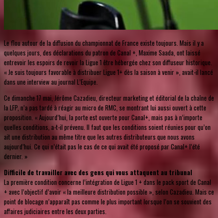
Le flou autour de la diffusion du championnat de France existe toujours. Mais il y a
quelques jours, des déclarations du patron de Canal +, Maxime Saada, ont laissé
entrevoir les espoirs de revoir la Ligue 1 être hébergée chez son diffuseur historique.
« Je suis toujours favorable à distribuer Ligue 1+ dès la saison à venir », avait-il lancé
dans une interview au journal L’Equipe.
Ce dimanche 17 mai, Jérôme Cazadieu, directeur marketing et éditorial de la chaîne de
la LFP, n’a pas tardé à réagir au micro de RMC, se montrant lui aussi ouvert à cette
proposition. « Aujourd’hui, la porte est ouverte pour Canal+, mais pas à n’importe
quelles conditions, a-t-il prévenu. Il faut que les conditions soient réunies pour qu’on
ait une distribution au même titre que les autres distributeurs que nous avons
aujourd’hui. Ce qui n’était pas le cas de ce qui avait été proposé par Canal+ l’été
dernier. »
Difficile de travailler avec des gens qui vous attaquent au tribunal
La première condition concerne l’intégration de Ligue 1 + dans le pack sport de Canal
+ avec l’objectif d’avoir « la meilleure distribution possible », selon Cazadieu. Mais ce
point de blocage n’apparaît pas comme le plus important lorsque l’on se souvient des
affaires judiciaires entre les deux parties.