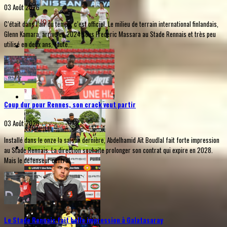
03 Août 2026
C’était dans l’air du temps, c’est officiel. Le milieu de terrain international finlandais,
Glenn Kamara, arrivé en 2024 sous Frederic Massara au Stade Rennais et très peu
utilisé en deux ans, faute...
Coup dur pour Rennes, son crack veut partir
03 Août 2026
Installé dans le onze la saison dernière, Abdelhamid Aït Boudlal fait forte impression
au Stade Rennais. La direction souhaite prolonger son contrat qui expire en 2028.
Mais le défenseur central...
Le Stade Rennais fait belle impression à Galatasaray