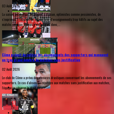
03 Août 2026
La saison permettant largement à chacun, optimistes comme pessimistes, de
s’exprimer, il convient de ne pas tirer d’enseignements trop hâtifs au sujet des
matchs amicaux. Ne pas s’enflammer, donc,...
Côme prévoit de retirer les abonnements des supporters qui manquent
un trop grand nombre de matches sans justification
02 Août 2026
Le club de Côme a prévu des mesures drastiques concernant les abonnements de ses
supporters. En cas d'absences répétées aux matches sans justification aux matches,
l'équipe se réserve le droit de...