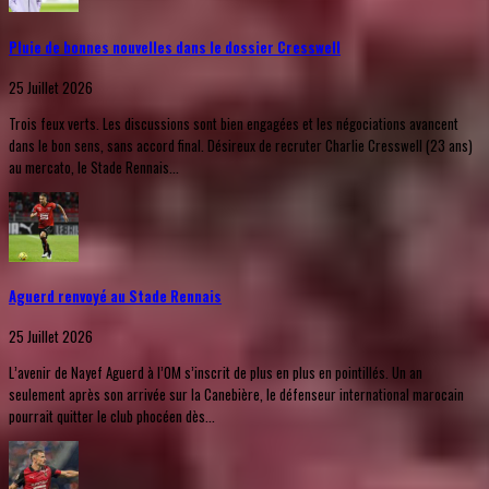
Pluie de bonnes nouvelles dans le dossier Cresswell
25 Juillet 2026
Trois feux verts. Les discussions sont bien engagées et les négociations avancent
dans le bon sens, sans accord final. Désireux de recruter Charlie Cresswell (23 ans)
au mercato, le Stade Rennais...
Aguerd renvoyé au Stade Rennais
25 Juillet 2026
L’avenir de Nayef Aguerd à l’OM s’inscrit de plus en plus en pointillés. Un an
seulement après son arrivée sur la Canebière, le défenseur international marocain
pourrait quitter le club phocéen dès...