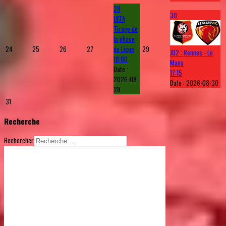
28
30
UEFA
Tirage de
la phase
24
25
26
27
de Ligue
29
J02 : Rennes - Le
18:00
Mans
Date :
17:15
2026-08-
Date :
2026-08-30
28
31
Recherche
Rechercher