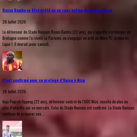
Rayan Bamba va être prêté un an sans option d'achat au Mans
28 Juillet 2026
Le défenseur du Stade Rennais Rayan Bamba (22 ans), qui s'apprête à prolonger en
Bretagne comme l'a révélé Le Parisien, va s'engager en prêt au Mans FC, promu en
Ligue 1. Il devrait jouer samedi...
C’est confirmé pour ce protégé d’Haise à Nice
28 Juillet 2026
Kojo Peprah Oppong (22 ans), défenseur central de l’OGC Nice, suscite de plus en
plus d’intérêts sur ce mercato. Celui du Stade Rennais est confirmé. Le Stade Rennais
continue de préparer ses...