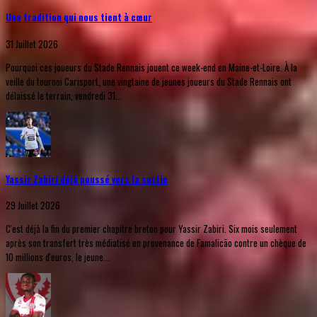
Une tradition qui nous tient à cœur
31 Juillet 2026
Pourquoi ces joueurs du Stade Rennais jouent ce week-end en Maine-et-Loire. À la
veille du tournoi Carisport, une vingtaine de jeunes joueurs du Stade Rennais ont
délaissé le terrain, vendredi 31...
Yassir Zabiri déjà poussé vers la sortie
29 Juillet 2026
C'est déjà la fin du premier chapitre breton pour Yassir Zabiri. Six mois seulement
après son transfert très médiatisé en provenance de Famalicão contre un chèque de
10 millions d'euros, le jeune...