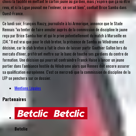
choisi la facilité en mettant le carton jaune au gardien, mais j’espère que ça va être
revu, et si la Ligue pouvait me l’enlever, ce serait bien", confiait Brice Samba dans
Ouest-France.
Ce lundi soir, François Rauzy, journaliste à Ici Armorique, annonce que le Stade
Rennais "va tenter de faire annuler auprès de la commission de discipline le jaune
reçu par Brice Samba hier et qui le prive potentiellement du match à Marseille en
J34." Il est vrai que pour le club breton, la présence de Samba au Vélodrome est
décisive, car le club breton a fait le choix de laisser partir Gauthier Gallon lors du
mercato d'hiver, préférant mettre sur le banc de touche ses gardiens du centre de
formation. Une décision qui pourrait contraindre Franck Haise à lancer un jeune
portier dans l'ambiance hostile du Vélodrome alors que Rennes doit encore assurer
sa qualification européenne. C'est ce mercredi que la commission de discipline de la
LFP se penchera sur ce dossier.
Mentions Légales
Partenaires
Betclic