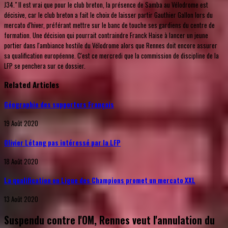
J34." Il est vrai que pour le club breton, la présence de Samba au Vélodrome est
décisive, car le club breton a fait le choix de laisser partir Gauthier Gallon lors du
mercato d'hiver, préférant mettre sur le banc de touche ses gardiens du centre de
formation. Une décision qui pourrait contraindre Franck Haise à lancer un jeune
portier dans l'ambiance hostile du Vélodrome alors que Rennes doit encore assurer
sa qualification européenne. C'est ce mercredi que la commission de discipline de la
LFP se penchera sur ce dossier.
Related Articles
Géographie des supporters Français
19 Août 2020
Olivier Létang pas intéressé par la LFP
18 Août 2020
La qualification en Ligue des Champions promet un mercato XXL
13 Août 2020
Suspendu contre l'OM, Rennes veut l'annulation du