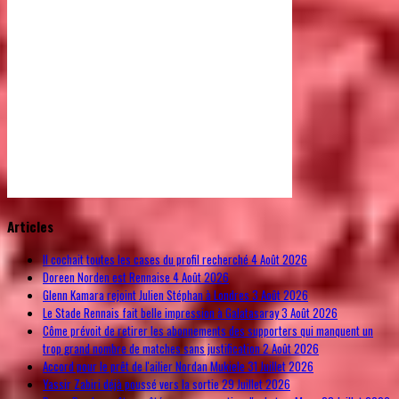
© Free
Joomla! 3 Modules
- by
VinaGecko.com
Articles
Il cochait toutes les cases du profil recherché
4 Août 2026
Doreen Norden est Rennaise
4 Août 2026
Glenn Kamara rejoint Julien Stéphan à Londres
3 Août 2026
Le Stade Rennais fait belle impression à Galatasaray
3 Août 2026
Côme prévoit de retirer les abonnements des supporters qui manquent un
trop grand nombre de matches sans justification
2 Août 2026
Accord pour le prêt de l'ailier Nordan Mukiele
31 Juillet 2026
Yassir Zabiri déjà poussé vers la sortie
29 Juillet 2026