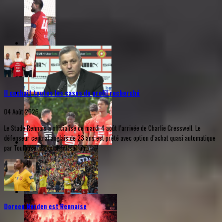
Il cochait toutes les cases du profil recherché
04 Août 2026
Le Stade Rennais a officialisé ce mardi 4 août l’arrivée de Charlie Cresswell. Le
défenseur central anglais de 23 ans est prêté avec option d’achat quasi automatique
par Toulouse, débouchant sur un...
Doreen Norden est Rennaise