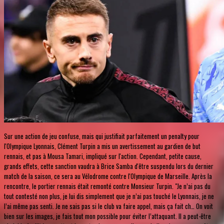
Sur une action de jeu confuse, mais qui justifiait parfaitement un penalty pour
l'Olympique Lyonnais, Clément Turpin a mis un avertissement au gardien de but
rennais, et pas à Mousa Tamari, impliqué sur l'action. Cependant, petite cause,
grands effets, cette sanction vaudra à Brice Samba d'être suspendu lors du dernier
match de la saison, ce sera au Vélodrome contre l'Olympique de Marseille. Après la
rencontre, le portier rennais était remonté contre Monsieur Turpin. "Je n’ai pas du
tout contesté non plus, je lui dis simplement que je n’ai pas touché le Lyonnais, je ne
l’ai même pas senti. Je ne sais pas si le club va faire appel, mais ça fait ch… On voit
bien sur les images, je fais tout mon possible pour éviter l’attaquant. Il a peut-être