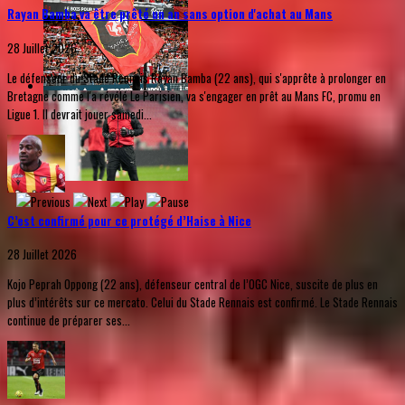
Rayan Bamba va être prêté un an sans option d'achat au Mans
28 Juillet 2026
Le défenseur du Stade Rennais Rayan Bamba (22 ans), qui s'apprête à prolonger en
Bretagne comme l'a révélé Le Parisien, va s'engager en prêt au Mans FC, promu en
Ligue 1. Il devrait jouer samedi...
C’est confirmé pour ce protégé d’Haise à Nice
28 Juillet 2026
Kojo Peprah Oppong (22 ans), défenseur central de l’OGC Nice, suscite de plus en
plus d’intérêts sur ce mercato. Celui du Stade Rennais est confirmé. Le Stade Rennais
continue de préparer ses...