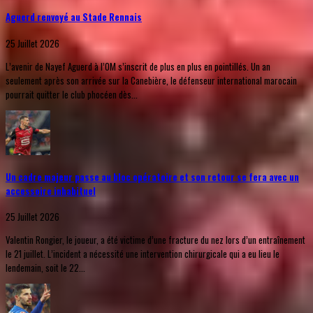
Aguerd renvoyé au Stade Rennais
25 Juillet 2026
L’avenir de Nayef Aguerd à l’OM s’inscrit de plus en plus en pointillés. Un an
seulement après son arrivée sur la Canebière, le défenseur international marocain
pourrait quitter le club phocéen dès...
Un cadre majeur passe au bloc opératoire et son retour se fera avec un
accessoire inhabituel
25 Juillet 2026
Valentin Rongier, le joueur, a été victime d’une fracture du nez lors d’un entraînement
le 21 juillet. L’incident a nécessité une intervention chirurgicale qui a eu lieu le
lendemain, soit le 22...