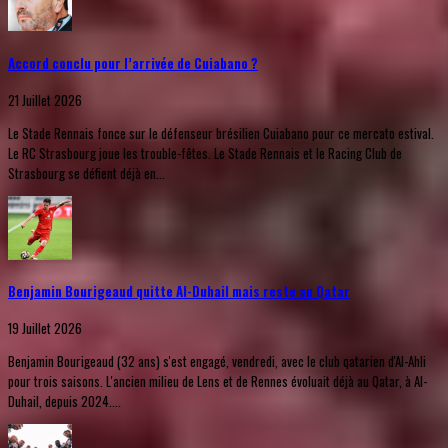
Accord conclu pour l’arrivée de Cuiabano ?
21 Juillet 2026
Le Stade Rennais fonce sur le défenseur brésilien Cuiabano pour ce mercato estival.
Le RC Strasbourg joue les trouble-fêtes. Le Stade Rennais et le Racing Club de
Strasbourg se défient déjà en...
Benjamin Bourigeaud quitte Al-Duhail mais reste au Qatar
19 Juillet 2026
Benjamin Bourigeaud (32 ans) s'est engagé, vendredi, avec le club qatarien d'Al-Ahli
pour trois saisons. L'ancien milieu de Lens et de Rennes évoluait déjà au Qatar, à Al-
Duhail, depuis 2024....