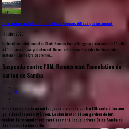
Le prochain match amical du Stade Rennais diffusé gratuitement
14 Juillet 2026
Le deuxième match amical du Stade Rennais face à Guingamp prévu vendredi 17 juillet
à 17h30 sera diffusé gratuitement. Où voir cette rencontre entre les deux clubs
bretons? Comme lors du premier...
Suspendu contre l'OM, Rennes veut l'annulation du
carton de Samba
Brice Samba a pris un carton jaune dimanche contre l'OL suite à l'action
qui a donné le penalty à Lyon. Le club breton et son gardien de but
veulent faire annuler cet avertissement, lequel privera Brice Samba du
déplacement à Marseille.