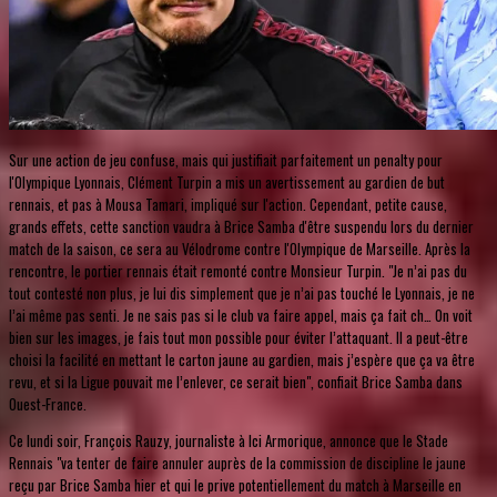
Sur une action de jeu confuse, mais qui justifiait parfaitement un penalty pour
l'Olympique Lyonnais, Clément Turpin a mis un avertissement au gardien de but
rennais, et pas à Mousa Tamari, impliqué sur l'action. Cependant, petite cause,
grands effets, cette sanction vaudra à Brice Samba d'être suspendu lors du dernier
match de la saison, ce sera au Vélodrome contre l'Olympique de Marseille. Après la
rencontre, le portier rennais était remonté contre Monsieur Turpin. "Je n’ai pas du
tout contesté non plus, je lui dis simplement que je n’ai pas touché le Lyonnais, je ne
l’ai même pas senti. Je ne sais pas si le club va faire appel, mais ça fait ch… On voit
bien sur les images, je fais tout mon possible pour éviter l’attaquant. Il a peut-être
choisi la facilité en mettant le carton jaune au gardien, mais j’espère que ça va être
revu, et si la Ligue pouvait me l’enlever, ce serait bien", confiait Brice Samba dans
Ouest-France.
Ce lundi soir, François Rauzy, journaliste à Ici Armorique, annonce que le Stade
Rennais "va tenter de faire annuler auprès de la commission de discipline le jaune
reçu par Brice Samba hier et qui le prive potentiellement du match à Marseille en