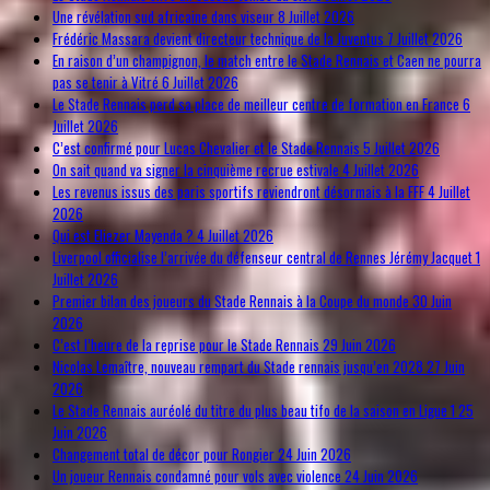
Une révélation sud africaine dans viseur
8 Juillet 2026
Frédéric Massara devient directeur technique de la Juventus
7 Juillet 2026
En raison d’un champignon, le match entre le Stade Rennais et Caen ne pourra
pas se tenir à Vitré
6 Juillet 2026
Le Stade Rennais perd sa place de meilleur centre de formation en France
6
Juillet 2026
C’est confirmé pour Lucas Chevalier et le Stade Rennais
5 Juillet 2026
On sait quand va signer la cinquième recrue estivale
4 Juillet 2026
Les revenus issus des paris sportifs reviendront désormais à la FFF
4 Juillet
2026
Qui est Eliezer Mayenda ?
4 Juillet 2026
Liverpool officialise l’arrivée du défenseur central de Rennes Jérémy Jacquet
1
Juillet 2026
Premier bilan des joueurs du Stade Rennais à la Coupe du monde
30 Juin
2026
C’est l’heure de la reprise pour le Stade Rennais
29 Juin 2026
Nicolas Lemaître, nouveau rempart du Stade rennais jusqu’en 2028
27 Juin
2026
Le Stade Rennais auréolé du titre du plus beau tifo de la saison en Ligue 1
25
Juin 2026
Changement total de décor pour Rongier
24 Juin 2026
Un joueur Rennais condamné pour vols avec violence
24 Juin 2026