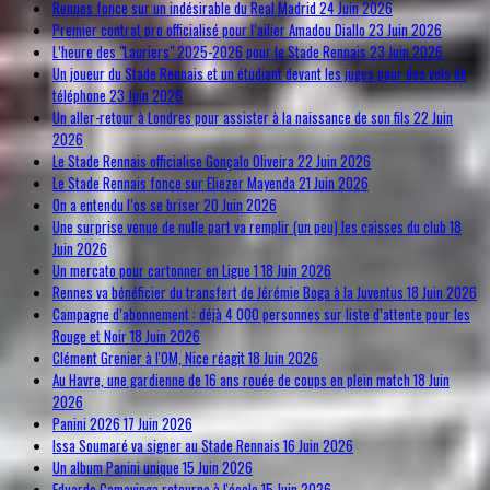
Rennes fonce sur un indésirable du Real Madrid
24 Juin 2026
Premier contrat pro officialisé pour l’ailier Amadou Diallo
23 Juin 2026
L’heure des "Lauriers" 2025-2026 pour le Stade Rennais
23 Juin 2026
Un joueur du Stade Rennais et un étudiant devant les juges pour des vols de
téléphone
23 Juin 2026
Un aller-retour à Londres pour assister à la naissance de son fils
22 Juin
2026
Le Stade Rennais officialise Gonçalo Oliveira
22 Juin 2026
Le Stade Rennais fonce sur Eliezer Mayenda
21 Juin 2026
On a entendu l’os se briser
20 Juin 2026
Une surprise venue de nulle part va remplir (un peu) les caisses du club
18
Juin 2026
Un mercato pour cartonner en Ligue 1
18 Juin 2026
Rennes va bénéficier du transfert de Jérémie Boga à la Juventus
18 Juin 2026
Campagne d’abonnement : déjà 4 000 personnes sur liste d’attente pour les
Rouge et Noir
18 Juin 2026
Clément Grenier à l'OM, Nice réagit
18 Juin 2026
Au Havre, une gardienne de 16 ans rouée de coups en plein match
18 Juin
2026
Panini 2026
17 Juin 2026
Issa Soumaré va signer au Stade Rennais
16 Juin 2026
Un album Panini unique
15 Juin 2026
Eduardo Camavinga retourne à l'école
15 Juin 2026