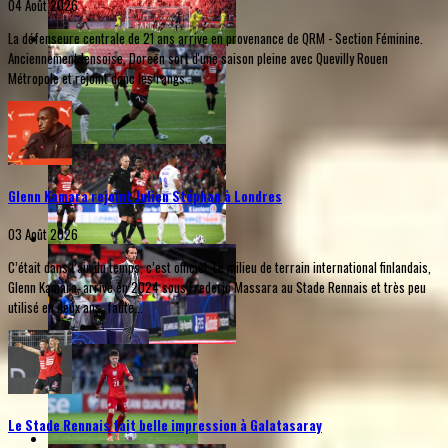
04 Août 2026
La défenseure centrale de 21 ans arrive en provenance de QRM - Section Féminine.
Anciennement lensoise, Doreen sort d'une saison pleine avec Quevilly Rouen
Métropole et rejoint donc les rangs...
Glenn Kamara rejoint Julien Stéphan à Londres
03 Août 2026
C’était dans l’air du temps, c’est officiel. Le milieu de terrain international finlandais,
Glenn Kamara, arrivé en 2024 sous Frederic Massara au Stade Rennais et très peu
utilisé en deux ans, faute...
Le Stade Rennais fait belle impression à Galatasaray