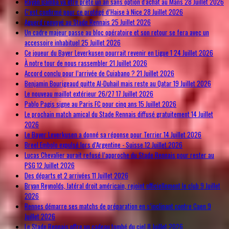
Rayan Bamba va être prêté un an sans option d'achat au Mans
28 Juillet 2026
C’est confirmé pour ce protégé d’Haise à Nice
28 Juillet 2026
Aguerd renvoyé au Stade Rennais
25 Juillet 2026
Un cadre majeur passe au bloc opératoire et son retour se fera avec un
accessoire inhabituel
25 Juillet 2026
Ce joueur du Bayer Leverkusen pourrait revenir en Ligue 1
24 Juillet 2026
À notre tour de nous rassembler
21 Juillet 2026
Accord conclu pour l’arrivée de Cuiabano ?
21 Juillet 2026
Benjamin Bourigeaud quitte Al-Duhail mais reste au Qatar
19 Juillet 2026
Le nouveau maillot extérieur 26/27
17 Juillet 2026
Pablo Pagis signe au Paris FC pour cinq ans
15 Juillet 2026
Le prochain match amical du Stade Rennais diffusé gratuitement
14 Juillet
2026
Le Bayer Leverkusen a donné sa réponse pour Terrier
14 Juillet 2026
Breel Embolo expulsé lors d’Argentine - Suisse
12 Juillet 2026
Lucas Chevalier aurait refusé l’approche du Stade Rennais pour rester au
PSG
12 Juillet 2026
Des départs et 2 arrivées
11 Juillet 2026
Bryan Reynolds, latéral droit américain, rejoint officiellement le club
9 Juillet
2026
Rennes démarre ses matchs de préparation en s’inclinant contre Caen
9
Juillet 2026
Le Stade Rennais offre un cadeau tombé du ciel
8 Juillet 2026