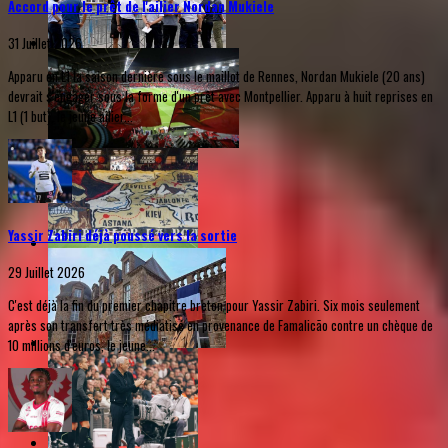
Accord pour le prêt de l'ailier Nordan Mukiele
31 Juillet 2026
Apparu en L1 la saison dernière sous le maillot de Rennes, Nordan Mukiele (20 ans)
devrait s'engager sous la forme d'un prêt avec Montpellier. Apparu à huit reprises en
L1 (1 but), le jeune ailier...
Yassir Zabiri déjà poussé vers la sortie
29 Juillet 2026
C'est déjà la fin du premier chapitre breton pour Yassir Zabiri. Six mois seulement
après son transfert très médiatisé en provenance de Famalicão contre un chèque de
10 millions d'euros, le jeune...