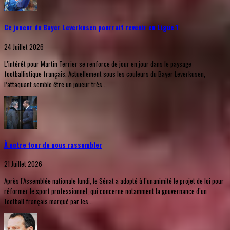
Ce joueur du Bayer Leverkusen pourrait revenir en Ligue 1
24 Juillet 2026
L’intérêt pour Martin Terrier se renforce de jour en jour dans le paysage
footballistique français. Actuellement sous les couleurs du Bayer Leverkusen,
l’attaquant semble être un joueur très...
À notre tour de nous rassembler
21 Juillet 2026
Après l’Assemblée nationale lundi, le Sénat a adopté à l’unanimité le projet de loi pour
réformer le sport professionnel, qui concerne notamment la gouvernance d’un
football français marqué par les...