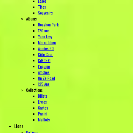
Logos
Tifos
Souvenirs
Albums
Roazhon Park
120 ans
Yann Levy
Merci Julien
Années 60
Côté Cour
CdF 1971
L'équipe
Affiches
On Ze Road
125 Ans
Collections
Billets
Livres
Cartes
Panini
Maillots
Liens
Da'Liens