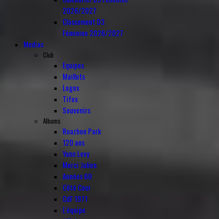
2026/2027
Classement D3
Féminine 2026/2027
Medias
Club
Equipes
Maillots
Logos
Tifos
Souvenirs
Albums
Roazhon Park
120 ans
Yann Levy
Merci Julien
Années 60
Côté Cour
CdF 1971
L'équipe