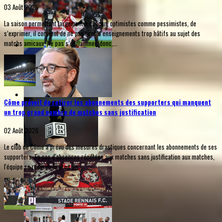
03 Août 2026
La saison permettant largement à chacun, optimistes comme pessimistes, de
s’exprimer, il convient de ne pas tirer d’enseignements trop hâtifs au sujet des
matchs amicaux. Ne pas s’enflammer, donc,...
Côme prévoit de retirer les abonnements des supporters qui manquent
un trop grand nombre de matches sans justification
02 Août 2026
Le club de Côme a prévu des mesures drastiques concernant les abonnements de ses
supporters. En cas d'absences répétées aux matches sans justification aux matches,
l'équipe se réserve le droit de...