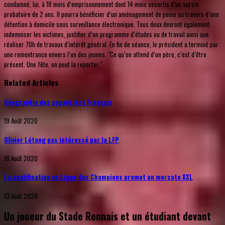
condamné, lui, à 18 mois d’emprisonnement dont 14 mois assortis d’un sursis
probatoire de 2 ans. Il pourra bénéficier d’un aménagement de peine au travers d’une
détention à domicile sous surveillance électronique. Tous deux devront également
indemniser les victimes, justifier d’un programme d’études ou de travail ainsi que
réaliser 70h de travaux d’intérêt général. En fin de séance, le président a terminé par
une remontrance envers l’un des jeunes. "Ce qu’on attend d’un père, c’est d’être
présent. Une fête, on peut la reporter."
Related Articles
Géographie des supporters Français
19 Août 2020
Olivier Létang pas intéressé par la LFP
18 Août 2020
La qualification en Ligue des Champions promet un mercato XXL
13 Août 2020
Un joueur du Stade Rennais et un étudiant devant