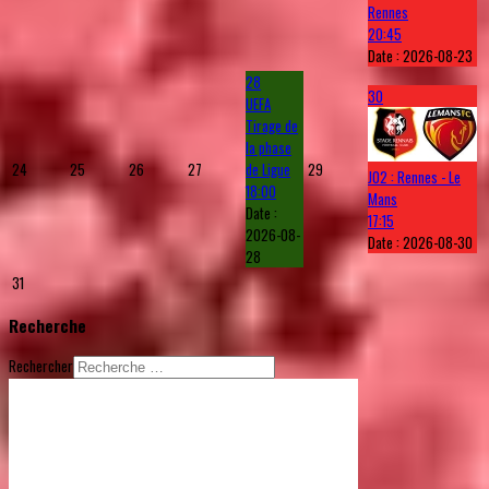
Rennes
20:45
Date :
2026-08-23
28
30
UEFA
Tirage de
la phase
24
25
26
27
de Ligue
29
J02 : Rennes - Le
18:00
Mans
Date :
17:15
2026-08-
Date :
2026-08-30
28
31
Recherche
Rechercher