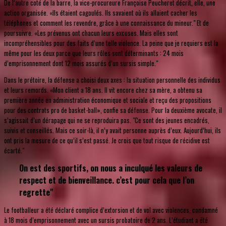
De l’autre coté de la barre, la vice-procureure Françoise Peucheret décrit, elle, une
action organisée. «Ils étaient cagoulés. Ils savaient où ils allaient cacher les
téléphones et comment les revendre, grâce à une connaissance du mineur." Et de
poursuivre. «Les prévenus ont chacun leurs excuses. Mais elles sont
incompréhensibles pour des faits d’une telle violence. La peine que je requiers est la
même pour les deux parce que leurs rôles sont déterminants : 24 mois
d’emprisonnement dont 12 mois assurés d’un sursis simple."
Dans le prétoire, la défense a choisi deux axes : la situation personnelle des individus
et leurs remords. «Mon client a 18 ans. Il vit encore chez sa mère, a obtenu sa
première année en administration économique et sociale et reçu des propositions
pour des contrats pro de basket-ball», confie sa défense. Pour la deuxième avocate, il
s’agissait d’un dérapage qui ne se reproduira pas. "Ce sont des jeunes encadrés,
suivis et conseillés. Mais ce soir-là, il n’y avait personne auprès d’eux. Aujourd’hui, ils
ont pris la mesure de ce qu’il s’est passé. Je crois que tout risque de récidive est
écarté."
On est des sportifs, on nous a inculqué les valeurs de
respect et de bienveillance. c’est pour cela que l’on
regrette"
Le footballeur a été déclaré complice d’extorsion et de vol avec violences, condamné
à 18 mois d’emprisonnement avec un sursis probatoire de 2 ans. L’étudiant a été