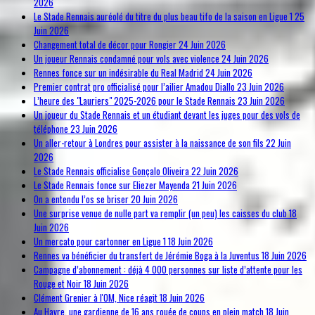
2026
Le Stade Rennais auréolé du titre du plus beau tifo de la saison en Ligue 1
25
Juin 2026
Changement total de décor pour Rongier
24 Juin 2026
Un joueur Rennais condamné pour vols avec violence
24 Juin 2026
Rennes fonce sur un indésirable du Real Madrid
24 Juin 2026
Premier contrat pro officialisé pour l’ailier Amadou Diallo
23 Juin 2026
L’heure des "Lauriers" 2025-2026 pour le Stade Rennais
23 Juin 2026
Un joueur du Stade Rennais et un étudiant devant les juges pour des vols de
téléphone
23 Juin 2026
Un aller-retour à Londres pour assister à la naissance de son fils
22 Juin
2026
Le Stade Rennais officialise Gonçalo Oliveira
22 Juin 2026
Le Stade Rennais fonce sur Eliezer Mayenda
21 Juin 2026
On a entendu l’os se briser
20 Juin 2026
Une surprise venue de nulle part va remplir (un peu) les caisses du club
18
Juin 2026
Un mercato pour cartonner en Ligue 1
18 Juin 2026
Rennes va bénéficier du transfert de Jérémie Boga à la Juventus
18 Juin 2026
Campagne d’abonnement : déjà 4 000 personnes sur liste d’attente pour les
Rouge et Noir
18 Juin 2026
Clément Grenier à l'OM, Nice réagit
18 Juin 2026
Au Havre, une gardienne de 16 ans rouée de coups en plein match
18 Juin