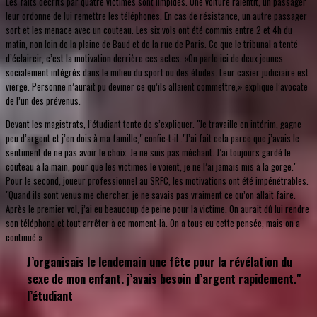
Les faits décrits par quatre victimes sont limpides. Une voiture ralentit, un passager
leur ordonne de lui remettre les téléphones. En cas de résistance, un autre passager
sort et les menace avec un couteau. Les six vols ont été commis entre 2 et 4h du
matin, non loin de la plaine de Baud et de la rue de Paris. Ce que le tribunal a tenté
d’éclaircir, c’est la motivation derrière ces actes. «On parle ici de deux jeunes
socialement intégrés dans le milieu du sport ou des études. Leur casier judiciaire est
vierge. Personne n’aurait pu deviner ce qu’ils allaient commettre,» explique l’avocate
de l’un des prévenus.
Devant les magistrats, l’étudiant tente de s’expliquer. "Je travaille en intérim, gagne
peu d’argent et j’en dois à ma famille," confie­-t-il ."J’ai fait cela parce que j’avais le
sentiment de ne pas avoir le choix. Je ne suis pas méchant. J’ai toujours gardé le
couteau à la main, pour que les victimes le voient, je ne l’ai jamais mis à la gorge."
Pour le second, joueur professionnel au SRFC, les motivations ont été impénétrables.
"Quand ils sont venus me chercher, je ne savais pas vraiment ce qu’on allait faire.
Après le premier vol, j’ai eu beaucoup de peine pour la victime. On aurait dû lui rendre
son téléphone et tout arrêter à ce moment-là. On a tous eu cette pensée, mais on a
continué.»
J’organisais le lendemain une fête pour la révélation du
sexe de mon enfant. j’avais besoin d’argent rapidement."
l’étudiant