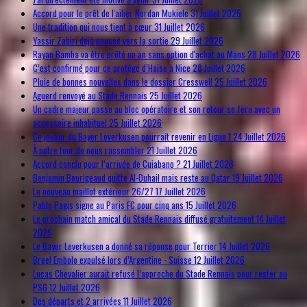
Accord pour le prêt de l'ailier Nordan Mukiele
31 Juillet 2026
Une tradition qui nous tient à cœur
31 Juillet 2026
Yassir Zabiri déjà poussé vers la sortie
29 Juillet 2026
Rayan Bamba va être prêté un an sans option d'achat au Mans
28 Juillet 2026
C’est confirmé pour ce protégé d’Haise à Nice
28 Juillet 2026
Pluie de bonnes nouvelles dans le dossier Cresswell
25 Juillet 2026
Aguerd renvoyé au Stade Rennais
25 Juillet 2026
Un cadre majeur passe au bloc opératoire et son retour se fera avec un
accessoire inhabituel
25 Juillet 2026
Ce joueur du Bayer Leverkusen pourrait revenir en Ligue 1
24 Juillet 2026
À notre tour de nous rassembler
21 Juillet 2026
Accord conclu pour l’arrivée de Cuiabano ?
21 Juillet 2026
Benjamin Bourigeaud quitte Al-Duhail mais reste au Qatar
19 Juillet 2026
Le nouveau maillot extérieur 26/27
17 Juillet 2026
Pablo Pagis signe au Paris FC pour cinq ans
15 Juillet 2026
Le prochain match amical du Stade Rennais diffusé gratuitement
14 Juillet
2026
Le Bayer Leverkusen a donné sa réponse pour Terrier
14 Juillet 2026
Breel Embolo expulsé lors d’Argentine - Suisse
12 Juillet 2026
Lucas Chevalier aurait refusé l’approche du Stade Rennais pour rester au
PSG
12 Juillet 2026
Des départs et 2 arrivées
11 Juillet 2026