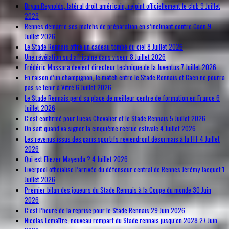
Bryan Reynolds, latéral droit américain, rejoint officiellement le club
9 Juillet
2026
Rennes démarre ses matchs de préparation en s’inclinant contre Caen
9
Juillet 2026
Le Stade Rennais offre un cadeau tombé du ciel
8 Juillet 2026
Une révélation sud africaine dans viseur
8 Juillet 2026
Frédéric Massara devient directeur technique de la Juventus
7 Juillet 2026
En raison d’un champignon, le match entre le Stade Rennais et Caen ne pourra
pas se tenir à Vitré
6 Juillet 2026
Le Stade Rennais perd sa place de meilleur centre de formation en France
6
Juillet 2026
C’est confirmé pour Lucas Chevalier et le Stade Rennais
5 Juillet 2026
On sait quand va signer la cinquième recrue estivale
4 Juillet 2026
Les revenus issus des paris sportifs reviendront désormais à la FFF
4 Juillet
2026
Qui est Eliezer Mayenda ?
4 Juillet 2026
Liverpool officialise l’arrivée du défenseur central de Rennes Jérémy Jacquet
1
Juillet 2026
Premier bilan des joueurs du Stade Rennais à la Coupe du monde
30 Juin
2026
C’est l’heure de la reprise pour le Stade Rennais
29 Juin 2026
Nicolas Lemaître, nouveau rempart du Stade rennais jusqu’en 2028
27 Juin