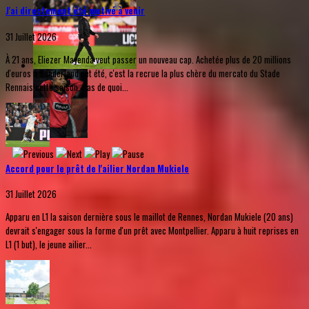
J'ai directement été motivé à venir
31 Juillet 2026
À 21 ans, Eliezer Mayenda veut passer un nouveau cap. Achetée plus de 20 millions
d'euros à Sunderland cet été, c'est la recrue la plus chère du mercato du Stade
Rennais cette saison. Pas de quoi...
Accord pour le prêt de l'ailier Nordan Mukiele
31 Juillet 2026
Apparu en L1 la saison dernière sous le maillot de Rennes, Nordan Mukiele (20 ans)
devrait s'engager sous la forme d'un prêt avec Montpellier. Apparu à huit reprises en
L1 (1 but), le jeune ailier...