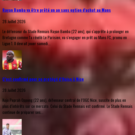
Rayan Bamba va être prêté un an sans option d'achat au Mans
28 Juillet 2026
Le défenseur du Stade Rennais Rayan Bamba (22 ans), qui s'apprête à prolonger en
Bretagne comme l'a révélé Le Parisien, va s'engager en prêt au Mans FC, promu en
Ligue 1. Il devrait jouer samedi...
C’est confirmé pour ce protégé d’Haise à Nice
28 Juillet 2026
Kojo Peprah Oppong (22 ans), défenseur central de l’OGC Nice, suscite de plus en
plus d’intérêts sur ce mercato. Celui du Stade Rennais est confirmé. Le Stade Rennais
continue de préparer ses...