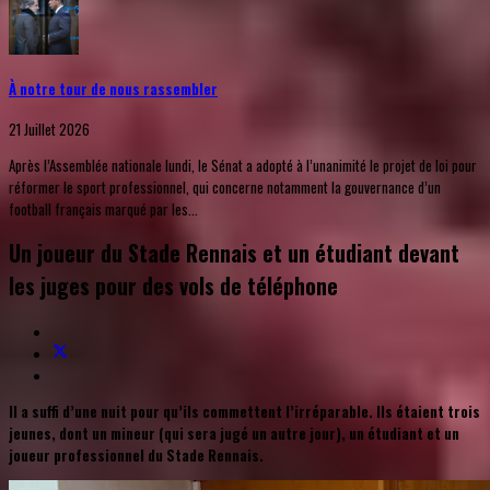
À notre tour de nous rassembler
21 Juillet 2026
Après l’Assemblée nationale lundi, le Sénat a adopté à l’unanimité le projet de loi pour
réformer le sport professionnel, qui concerne notamment la gouvernance d’un
football français marqué par les...
Un joueur du Stade Rennais et un étudiant devant
les juges pour des vols de téléphone
Il a suffi d’une nuit pour qu’ils commettent l’irréparable. Ils étaient trois
jeunes, dont un mineur (qui sera jugé un autre jour), un étudiant et un
joueur professionnel du Stade Rennais.