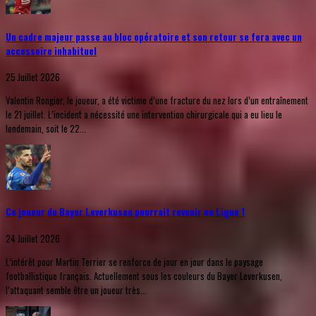
Un cadre majeur passe au bloc opératoire et son retour se fera avec un
accessoire inhabituel
25 Juillet 2026
Valentin Rongier, le joueur, a été victime d’une fracture du nez lors d’un entraînement
le 21 juillet. L’incident a nécessité une intervention chirurgicale qui a eu lieu le
lendemain, soit le 22...
Ce joueur du Bayer Leverkusen pourrait revenir en Ligue 1
24 Juillet 2026
L’intérêt pour Martin Terrier se renforce de jour en jour dans le paysage
footballistique français. Actuellement sous les couleurs du Bayer Leverkusen,
l’attaquant semble être un joueur très...