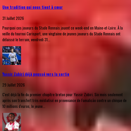
Une tradition qui nous tient à cœur
31 Juillet 2026
Pourquoi ces joueurs du Stade Rennais jouent ce week-end en Maine-et-Loire. À la
veille du tournoi Carisport, une vingtaine de jeunes joueurs du Stade Rennais ont
délaissé le terrain, vendredi 31...
Yassir Zabiri déjà poussé vers la sortie
29 Juillet 2026
C'est déjà la fin du premier chapitre breton pour Yassir Zabiri. Six mois seulement
après son transfert très médiatisé en provenance de Famalicão contre un chèque de
10 millions d'euros, le jeune...