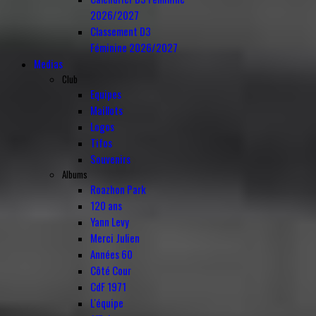
2026/2027
Classement D3
Féminine 2026/2027
Medias
Club
Equipes
Maillots
Logos
Tifos
Souvenirs
Albums
Roazhon Park
120 ans
Yann Levy
Merci Julien
Années 60
Côté Cour
CdF 1971
L'équipe