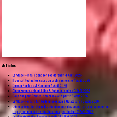
© Free
Joomla! 3 Modules
- by
VinaGecko.com
Articles
Le Stade Rennais tient son roc défensif
4 Août 2026
Il cochait toutes les cases du profil recherché
4 Août 2026
Doreen Norden est Rennaise
4 Août 2026
Glenn Kamara rejoint Julien Stéphan à Londres
3 Août 2026
Coup dur pour Rennes, son crack veut partir
3 Août 2026
Le Stade Rennais fait belle impression à Galatasaray
3 Août 2026
Côme prévoit de retirer les abonnements des supporters qui manquent un
trop grand nombre de matches sans justification
2 Août 2026
J'ai directement été motivé à venir
31 Juillet 2026