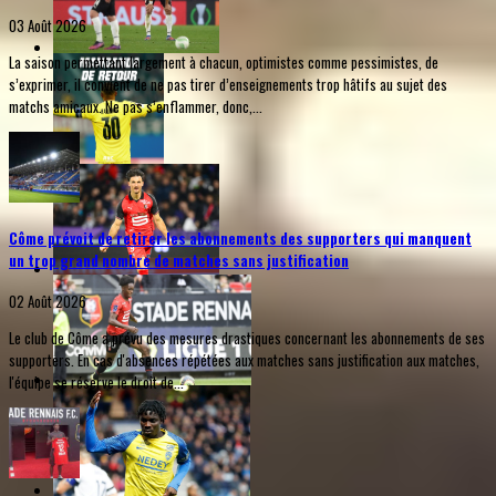
03 Août 2026
La saison permettant largement à chacun, optimistes comme pessimistes, de
s’exprimer, il convient de ne pas tirer d’enseignements trop hâtifs au sujet des
matchs amicaux. Ne pas s’enflammer, donc,...
Côme prévoit de retirer les abonnements des supporters qui manquent
un trop grand nombre de matches sans justification
02 Août 2026
Le club de Côme a prévu des mesures drastiques concernant les abonnements de ses
supporters. En cas d'absences répétées aux matches sans justification aux matches,
l'équipe se réserve le droit de...