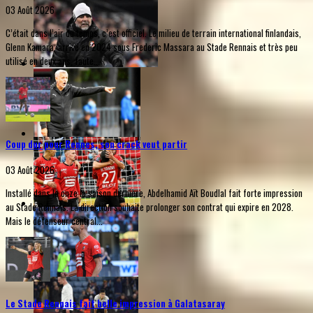
03 Août 2026
C’était dans l’air du temps, c’est officiel. Le milieu de terrain international finlandais,
Glenn Kamara, arrivé en 2024 sous Frederic Massara au Stade Rennais et très peu
utilisé en deux ans, faute...
Coup dur pour Rennes, son crack veut partir
03 Août 2026
Installé dans le onze la saison dernière, Abdelhamid Aït Boudlal fait forte impression
au Stade Rennais. La direction souhaite prolonger son contrat qui expire en 2028.
Mais le défenseur central...
Le Stade Rennais fait belle impression à Galatasaray