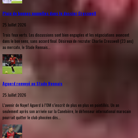
Pluie de bonnes nouvelles dans le dossier Cresswell
25 Juillet 2026
Trois feux verts. Les discussions sont bien engagées et les négociations avancent
dans le bon sens, sans accord final. Désireux de recruter Charlie Cresswell (23 ans)
au mercato, le Stade Rennais...
Aguerd renvoyé au Stade Rennais
25 Juillet 2026
L’avenir de Nayef Aguerd à l’OM s’inscrit de plus en plus en pointillés. Un an
seulement après son arrivée sur la Canebière, le défenseur international marocain
pourrait quitter le club phocéen dès...