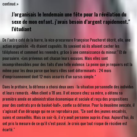
continué.»
J’organisais le lendemain une fête pour la révélation du
sexe de mon enfant. j’avais besoin d’argent rapidement."
l’étudiant
De l’autre coté de la barre, la vice-procureure Françoise Peucheret décrit, elle, une
action organisée. «Ils étaient cagoulés. Ils savaient où ils allaient cacher les
téléphones et comment les revendre, grâce à une connaissance du mineur." Et de
poursuivre. «Les prévenus ont chacun leurs excuses. Mais elles sont
incompréhensibles pour des faits d’une telle violence. La peine que je requiers est la
même pour les deux parce que leurs rôles sont déterminants : 24 mois
d’emprisonnement dont 12 mois assurés d’un sursis simple."
Dans le prétoire, la défense a choisi deux axes : la situation personnelle des individus
et leurs remords. «Mon client a 18 ans. Il vit encore chez sa mère, a obtenu sa
première année en administration économique et sociale et reçu des propositions
pour des contrats pro de basket-ball», confie sa défense. Pour la deuxième avocate, il
s’agissait d’un dérapage qui ne se reproduira pas. "Ce sont des jeunes encadrés,
suivis et conseillés. Mais ce soir-là, il n’y avait personne auprès d’eux. Aujourd’hui, ils
ont pris la mesure de ce qu’il s’est passé. Je crois que tout risque de récidive est
écarté."