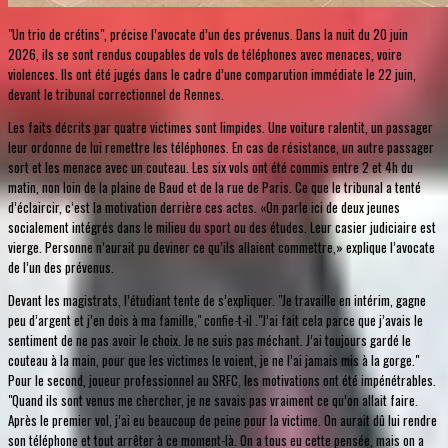
"Un trio de crétins", précise l’avocate d’un des prévenus. Dans la nuit du 20 juin
2026, ils se sont rendus coupables de vols de téléphones avec menaces, voire
violences. Ils ont été jugés dans le cadre d’une comparution immédiate le 22 juin,
devant le tribunal correctionnel de Rennes.
Les faits décrits par quatre victimes sont limpides. Une voiture ralentit, un passager
leur ordonne de lui remettre les téléphones. En cas de résistance, un autre passager
sort et les menace avec un couteau. Les six vols ont été commis entre 2 et 4h du
matin, non loin de la plaine de Baud et de la rue de Paris. Ce que le tribunal a tenté
d’éclaircir, c’est la motivation derrière ces actes. «On parle ici de deux jeunes
socialement intégrés dans le milieu du sport ou des études. Leur casier judiciaire est
vierge. Personne n’aurait pu deviner ce qu’ils allaient commettre,» explique l’avocate
de l’un des prévenus.
Devant les magistrats, l’étudiant tente de s’expliquer. "Je travaille en intérim, gagne
peu d’argent et j’en dois à ma famille," confie­-t-il ."J’ai fait cela parce que j’avais le
sentiment de ne pas avoir le choix. Je ne suis pas méchant. J’ai toujours gardé le
couteau à la main, pour que les victimes le voient, je ne l’ai jamais mis à la gorge."
Pour le second, joueur professionnel au SRFC, les motivations ont été impénétrables.
"Quand ils sont venus me chercher, je ne savais pas vraiment ce qu’on allait faire.
Après le premier vol, j’ai eu beaucoup de peine pour la victime. On aurait dû lui rendre
son téléphone et tout arrêter à ce moment-là. On a tous eu cette pensée, mais on a