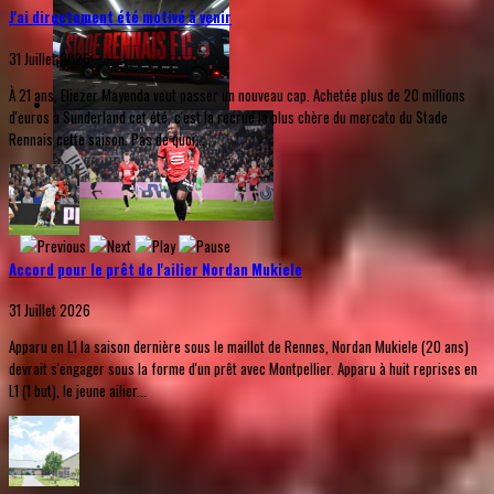
J'ai directement été motivé à venir
31 Juillet 2026
À 21 ans, Eliezer Mayenda veut passer un nouveau cap. Achetée plus de 20 millions
d'euros à Sunderland cet été, c'est la recrue la plus chère du mercato du Stade
Rennais cette saison. Pas de quoi...
Accord pour le prêt de l'ailier Nordan Mukiele
31 Juillet 2026
Apparu en L1 la saison dernière sous le maillot de Rennes, Nordan Mukiele (20 ans)
devrait s'engager sous la forme d'un prêt avec Montpellier. Apparu à huit reprises en
L1 (1 but), le jeune ailier...