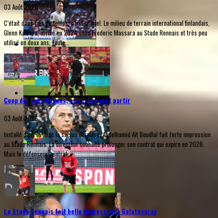
03 Août 2026
C’était dans l’air du temps, c’est officiel. Le milieu de terrain international finlandais,
Glenn Kamara, arrivé en 2024 sous Frederic Massara au Stade Rennais et très peu
utilisé en deux ans, faute...
Coup dur pour Rennes, son crack veut partir
03 Août 2026
Installé dans le onze la saison dernière, Abdelhamid Aït Boudlal fait forte impression
au Stade Rennais. La direction souhaite prolonger son contrat qui expire en 2028.
Mais le défenseur central...
Le Stade Rennais fait belle impression à Galatasaray