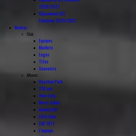
2026/2027
Classement D3
Féminine 2026/2027
Medias
Club
Equipes
Maillots
Logos
Tifos
Souvenirs
Albums
Roazhon Park
120 ans
Yann Levy
Merci Julien
Années 60
Côté Cour
CdF 1971
L'équipe