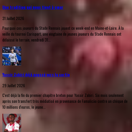
Une tradition qui nous tient à cœur
31 Juillet 2026
Pourquoi ces joueurs du Stade Rennais jouent ce week-end en Maine-et-Loire. À la
veille du tournoi Carisport, une vingtaine de jeunes joueurs du Stade Rennais ont
délaissé le terrain, vendredi 31...
Yassir Zabiri déjà poussé vers la sortie
29 Juillet 2026
C'est déjà la fin du premier chapitre breton pour Yassir Zabiri. Six mois seulement
après son transfert très médiatisé en provenance de Famalicão contre un chèque de
10 millions d'euros, le jeune...