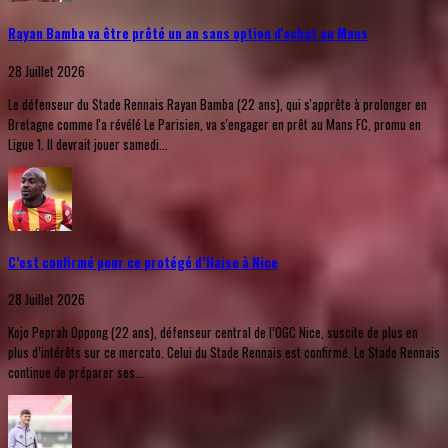
Rayan Bamba va être prêté un an sans option d'achat au Mans
28 Juillet 2026
Le défenseur du Stade Rennais Rayan Bamba (22 ans), qui s'apprête à prolonger en
Bretagne comme l'a révélé Le Parisien, va s'engager en prêt au Mans FC, promu en
Ligue 1. Il devrait jouer samedi...
C’est confirmé pour ce protégé d’Haise à Nice
28 Juillet 2026
Kojo Peprah Oppong (22 ans), défenseur central de l’OGC Nice, suscite de plus en
plus d’intérêts sur ce mercato. Celui du Stade Rennais est confirmé. Le Stade Rennais
continue de préparer ses...