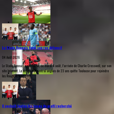
Le Stade Rennais tient son roc défensif
04 Août 2026
Le Stade Rennais a officialisé, ce mardi 4 août, l’arrivée de Charlie Cresswell, sur son
site Internet. Le défenseur central anglais de 23 ans quitte Toulouse pour rejoindre
les Rouge et Noir, sous...
Il cochait toutes les cases du profil recherché