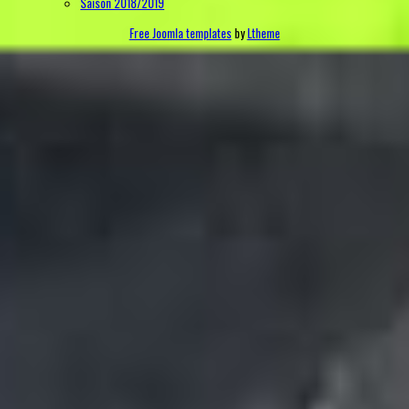
Saison 2018/2019
Free Joomla templates
by
Ltheme