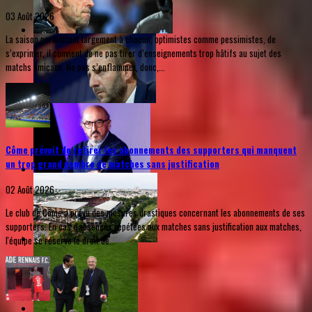
03 Août 2026
La saison permettant largement à chacun, optimistes comme pessimistes, de
s’exprimer, il convient de ne pas tirer d’enseignements trop hâtifs au sujet des
matchs amicaux. Ne pas s’enflammer, donc,...
Côme prévoit de retirer les abonnements des supporters qui manquent
un trop grand nombre de matches sans justification
02 Août 2026
Le club de Côme a prévu des mesures drastiques concernant les abonnements de ses
supporters. En cas d'absences répétées aux matches sans justification aux matches,
l'équipe se réserve le droit de...