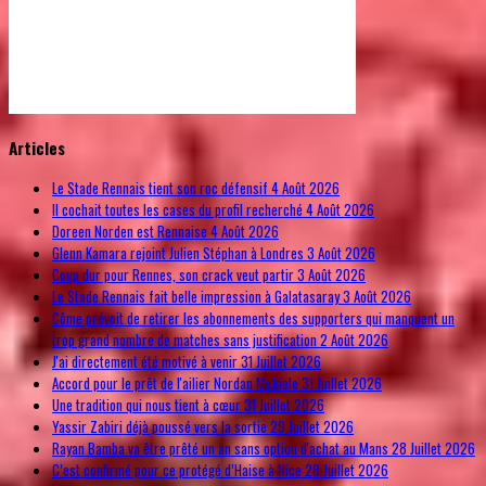
© Free
Joomla! 3 Modules
- by
VinaGecko.com
Articles
Le Stade Rennais tient son roc défensif
4 Août 2026
Il cochait toutes les cases du profil recherché
4 Août 2026
Doreen Norden est Rennaise
4 Août 2026
Glenn Kamara rejoint Julien Stéphan à Londres
3 Août 2026
Coup dur pour Rennes, son crack veut partir
3 Août 2026
Le Stade Rennais fait belle impression à Galatasaray
3 Août 2026
Côme prévoit de retirer les abonnements des supporters qui manquent un
trop grand nombre de matches sans justification
2 Août 2026
J'ai directement été motivé à venir
31 Juillet 2026
Accord pour le prêt de l'ailier Nordan Mukiele
31 Juillet 2026
Une tradition qui nous tient à cœur
31 Juillet 2026
Yassir Zabiri déjà poussé vers la sortie
29 Juillet 2026
Rayan Bamba va être prêté un an sans option d'achat au Mans
28 Juillet 2026
C’est confirmé pour ce protégé d’Haise à Nice
28 Juillet 2026