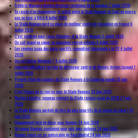
Frédéric Massara devient directeur technique de la Juventus
7 Juillet 2026
En raison d’un champignon, le match entre le Stade Rennais et Caen ne pourra
pas se tenir à Vitré
6 Juillet 2026
Le Stade Rennais perd sa place de meilleur centre de formation en France
6
Juillet 2026
C’est confirmé pour Lucas Chevalier et le Stade Rennais
5 Juillet 2026
On sait quand va signer la cinquième recrue estivale
4 Juillet 2026
Les revenus issus des paris sportifs reviendront désormais à la FFF
4 Juillet
2026
Qui est Eliezer Mayenda ?
4 Juillet 2026
Liverpool officialise l’arrivée du défenseur central de Rennes Jérémy Jacquet
1
Juillet 2026
Premier bilan des joueurs du Stade Rennais à la Coupe du monde
30 Juin
2026
C’est l’heure de la reprise pour le Stade Rennais
29 Juin 2026
Nicolas Lemaître, nouveau rempart du Stade rennais jusqu’en 2028
27 Juin
2026
Le Stade Rennais auréolé du titre du plus beau tifo de la saison en Ligue 1
25
Juin 2026
Changement total de décor pour Rongier
24 Juin 2026
Un joueur Rennais condamné pour vols avec violence
24 Juin 2026
Rennes fonce sur un indésirable du Real Madrid
24 Juin 2026