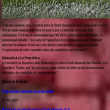
C’est peu commun, mais le match entre le Stade Rennais et Caen, prévu jeudi 9 août à
14 h au stade municipal de Vitré ne pourra pas s’y dérouler en raison d’un
champignon. C’est via un communiqué que l’AS Vitré a informé les spectateurs. Le
communiqué détaille : "À la suite de l’apparition d’un champignon ayant fortement
détérioré la pelouse, le terrain a été déclaré impraticable, rendant impossible
l’organisation de cette rencontre dans des conditions satisfaisantes".
Délocalisé à La Piverdière
La rencontre se disputera donc finalement au centre d’entraînement des Rennais, à La
Piverdière. À noter que "les personnes ayant acheté un billet seront prochainement
informées des modalités de remboursement".
Related Articles
Cinq matchs amicaux au programme
30 Juin 2022
Match nul en amical pour le Stade Rennais (1-1)