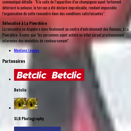
communiqué détaille : "À la suite de l’apparition d’un champignon ayant fortement
détérioré la pelouse, le terrain a été déclaré impraticable, rendant impossible
l’organisation de cette rencontre dans des conditions satisfaisantes".
Délocalisé à La Piverdière
La rencontre se disputera donc finalement au centre d’entraînement des Rennais, à La
Piverdière. À noter que "les personnes ayant acheté un billet seront prochainement
informées des modalités de remboursement".
Mentions Légales
Partenaires
Betclic
SLB Photography