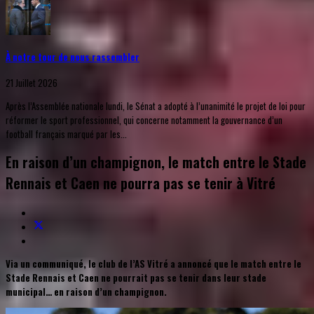
À notre tour de nous rassembler
21 Juillet 2026
Après l’Assemblée nationale lundi, le Sénat a adopté à l’unanimité le projet de loi pour
réformer le sport professionnel, qui concerne notamment la gouvernance d’un
football français marqué par les...
En raison d’un champignon, le match entre le Stade
Rennais et Caen ne pourra pas se tenir à Vitré
Via un communiqué, le club de l’AS Vitré a annoncé que le match entre le
Stade Rennais et Caen ne pourrait pas se tenir dans leur stade
municipal… en raison d’un champignon.