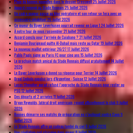
Pluie de bonnes nouvelles dans le dossier Cresswell
25 Juillet 2026
Aguerd renvoyé au Stade Rennais
25 Juillet 2026
Un cadre majeur passe au bloc opératoire et son retour se fera avec un
accessoire inhabituel
25 Juillet 2026
Ce joueur du Bayer Leverkusen pourrait revenir en Ligue 1
24 Juillet 2026
À notre tour de nous rassembler
21 Juillet 2026
Accord conclu pour l’arrivée de Cuiabano ?
21 Juillet 2026
Benjamin Bourigeaud quitte Al-Duhail mais reste au Qatar
19 Juillet 2026
Le nouveau maillot extérieur 26/27
17 Juillet 2026
Pablo Pagis signe au Paris FC pour cinq ans
15 Juillet 2026
Le prochain match amical du Stade Rennais diffusé gratuitement
14 Juillet
2026
Le Bayer Leverkusen a donné sa réponse pour Terrier
14 Juillet 2026
Breel Embolo expulsé lors d’Argentine - Suisse
12 Juillet 2026
Lucas Chevalier aurait refusé l’approche du Stade Rennais pour rester au
PSG
12 Juillet 2026
Des départs et 2 arrivées
11 Juillet 2026
Bryan Reynolds, latéral droit américain, rejoint officiellement le club
9 Juillet
2026
Rennes démarre ses matchs de préparation en s’inclinant contre Caen
9
Juillet 2026
Le Stade Rennais offre un cadeau tombé du ciel
8 Juillet 2026
Une révélation sud africaine dans viseur
8 Juillet 2026