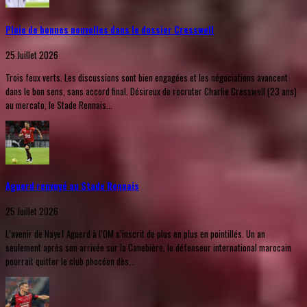
Pluie de bonnes nouvelles dans le dossier Cresswell
25 Juillet 2026
Trois feux verts. Les discussions sont bien engagées et les négociations avancent
dans le bon sens, sans accord final. Désireux de recruter Charlie Cresswell (23 ans)
au mercato, le Stade Rennais...
Aguerd renvoyé au Stade Rennais
25 Juillet 2026
L’avenir de Nayef Aguerd à l’OM s’inscrit de plus en plus en pointillés. Un an
seulement après son arrivée sur la Canebière, le défenseur international marocain
pourrait quitter le club phocéen dès...