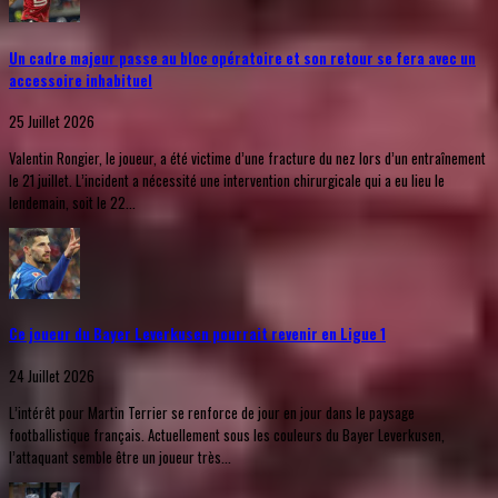
Un cadre majeur passe au bloc opératoire et son retour se fera avec un
accessoire inhabituel
25 Juillet 2026
Valentin Rongier, le joueur, a été victime d’une fracture du nez lors d’un entraînement
le 21 juillet. L’incident a nécessité une intervention chirurgicale qui a eu lieu le
lendemain, soit le 22...
Ce joueur du Bayer Leverkusen pourrait revenir en Ligue 1
24 Juillet 2026
L’intérêt pour Martin Terrier se renforce de jour en jour dans le paysage
footballistique français. Actuellement sous les couleurs du Bayer Leverkusen,
l’attaquant semble être un joueur très...