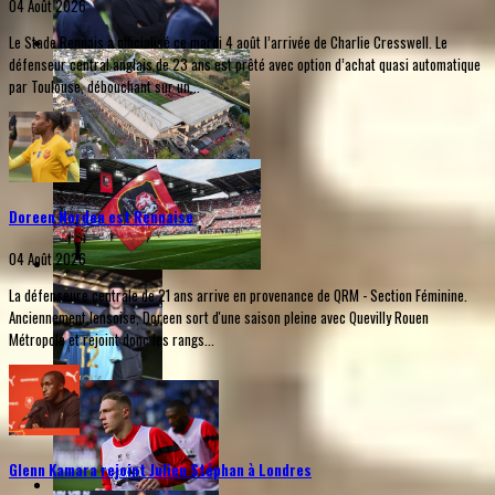
04 Août 2026
Le Stade Rennais a officialisé ce mardi 4 août l’arrivée de Charlie Cresswell. Le
défenseur central anglais de 23 ans est prêté avec option d’achat quasi automatique
par Toulouse, débouchant sur un...
Doreen Norden est Rennaise
04 Août 2026
La défenseure centrale de 21 ans arrive en provenance de QRM - Section Féminine.
Anciennement lensoise, Doreen sort d'une saison pleine avec Quevilly Rouen
Métropole et rejoint donc les rangs...
Glenn Kamara rejoint Julien Stéphan à Londres