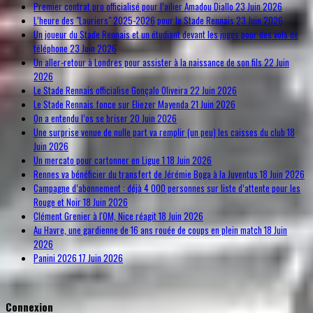
Premier contrat pro officialisé pour l’ailier Amadou Diallo
23 Juin 2026
L’heure des "Lauriers" 2025-2026 pour le Stade Rennais
23 Juin 2026
Un joueur du Stade Rennais et un étudiant devant les juges pour des vols de
téléphone
23 Juin 2026
Un aller-retour à Londres pour assister à la naissance de son fils
22 Juin
2026
Le Stade Rennais officialise Gonçalo Oliveira
22 Juin 2026
Le Stade Rennais fonce sur Eliezer Mayenda
21 Juin 2026
On a entendu l’os se briser
20 Juin 2026
Une surprise venue de nulle part va remplir (un peu) les caisses du club
18
Juin 2026
Un mercato pour cartonner en Ligue 1
18 Juin 2026
Rennes va bénéficier du transfert de Jérémie Boga à la Juventus
18 Juin 2026
Campagne d’abonnement : déjà 4 000 personnes sur liste d’attente pour les
Rouge et Noir
18 Juin 2026
Clément Grenier à l'OM, Nice réagit
18 Juin 2026
Au Havre, une gardienne de 16 ans rouée de coups en plein match
18 Juin
2026
Panini 2026
17 Juin 2026
Connexion