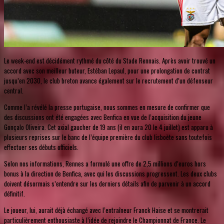
Le week-end est décidément rythmé du côté du Stade Rennais. Après avoir trouvé un
accord avec son meilleur buteur, Estéban Lepaul, pour une prolongation de contrat
jusqu’en 2030, le club breton avance également sur le recrutement d’un défenseur
central.
Comme l’a révélé la presse portugaise, nous sommes en mesure de confirmer que
des discussions ont été engagées avec Benfica en vue de l’acquisition du jeune
Gonçalo Oliveira. Cet axial gaucher de 19 ans (il en aura 20 le 4 juillet) est apparu à
plusieurs reprises sur le banc de l’équipe première du club lisboète sans toutefois
effectuer ses débuts officiels.
Selon nos informations, Rennes a formulé une offre de 2,5 millions d’euros hors
bonus à la direction de Benfica, avec qui les discussions progressent. Les deux clubs
doivent désormais s’entendre sur les derniers détails afin de parvenir à un accord
définitif.
Le joueur, lui, aurait déjà échangé avec l’entraîneur Franck Haise et se montrerait
particulièrement enthousiaste à l’idée de rejoindre le Championnat de France. Le