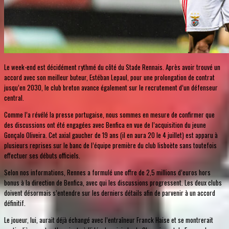
Le week-end est décidément rythmé du côté du Stade Rennais. Après avoir trouvé un
accord avec son meilleur buteur, Estéban Lepaul, pour une prolongation de contrat
jusqu’en 2030, le club breton avance également sur le recrutement d’un défenseur
central.
Comme l’a révélé la presse portugaise, nous sommes en mesure de confirmer que
des discussions ont été engagées avec Benfica en vue de l’acquisition du jeune
Gonçalo Oliveira. Cet axial gaucher de 19 ans (il en aura 20 le 4 juillet) est apparu à
plusieurs reprises sur le banc de l’équipe première du club lisboète sans toutefois
effectuer ses débuts officiels.
Selon nos informations, Rennes a formulé une offre de 2,5 millions d’euros hors
bonus à la direction de Benfica, avec qui les discussions progressent. Les deux clubs
doivent désormais s’entendre sur les derniers détails afin de parvenir à un accord
définitif.
Le joueur, lui, aurait déjà échangé avec l’entraîneur Franck Haise et se montrerait