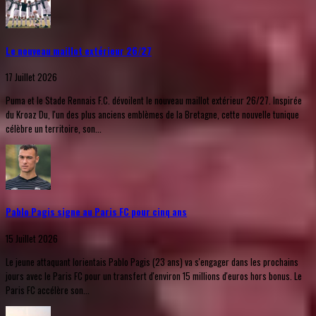
Le nouveau maillot extérieur 26/27
17 Juillet 2026
Puma et le Stade Rennais F.C. dévoilent le nouveau maillot extérieur 26/27. Inspirée
du Kroaz Du, l'un des plus anciens emblèmes de la Bretagne, cette nouvelle tunique
célèbre un territoire, son...
Pablo Pagis signe au Paris FC pour cinq ans
15 Juillet 2026
Le jeune attaquant lorientais Pablo Pagis (23 ans) va s'engager dans les prochains
jours avec le Paris FC pour un transfert d'environ 15 millions d'euros hors bonus. Le
Paris FC accélère son...