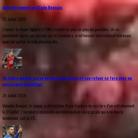
Aguerd renvoyé au Stade Rennais
25 Juillet 2026
L’avenir de Nayef Aguerd à l’OM s’inscrit de plus en plus en pointillés. Un an
seulement après son arrivée sur la Canebière, le défenseur international marocain
pourrait quitter le club phocéen dès...
Un cadre majeur passe au bloc opératoire et son retour se fera avec un
accessoire inhabituel
25 Juillet 2026
Valentin Rongier, le joueur, a été victime d’une fracture du nez lors d’un entraînement
le 21 juillet. L’incident a nécessité une intervention chirurgicale qui a eu lieu le
lendemain, soit le 22...