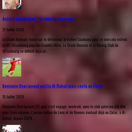
Accord conclu pour l’arrivée de Cuiabano ?
21 Juillet 2026
Le Stade Rennais fonce sur le défenseur brésilien Cuiabano pour ce mercato estival.
Le RC Strasbourg joue les trouble-fêtes. Le Stade Rennais et le Racing Club de
Strasbourg se défient déjà en...
Benjamin Bourigeaud quitte Al-Duhail mais reste au Qatar
19 Juillet 2026
Benjamin Bourigeaud (32 ans) s'est engagé, vendredi, avec le club qatarien d'Al-Ahli
pour trois saisons. L'ancien milieu de Lens et de Rennes évoluait déjà au Qatar, à Al-
Duhail, depuis 2024....