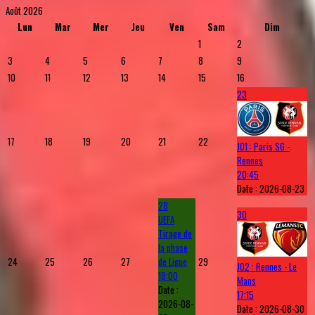
Août 2026
Lun
Mar
Mer
Jeu
Ven
Sam
Dim
1
2
3
4
5
6
7
8
9
10
11
12
13
14
15
16
23
17
18
19
20
21
22
J01 : Paris SG -
Rennes
20:45
Date :
2026-08-23
28
30
UEFA
Tirage de
la phase
24
25
26
27
de Ligue
29
J02 : Rennes - Le
18:00
Mans
Date :
17:15
2026-08-
Date :
2026-08-30