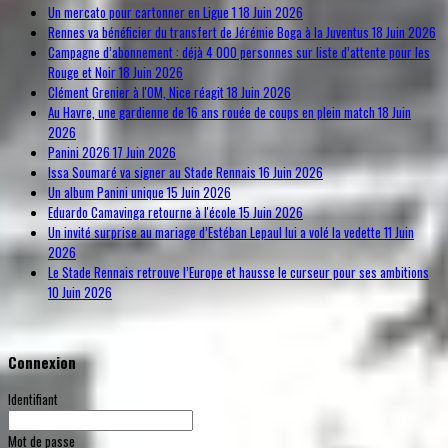
Un mercato pour cartonner en Ligue 1
18 Juin 2026
Rennes va bénéficier du transfert de Jérémie Boga à la Juventus
18 Juin 2026
Campagne d’abonnement : déjà 4 000 personnes sur liste d’attente pour les
Rouge et Noir
18 Juin 2026
Clément Grenier à l'OM, Nice réagit
18 Juin 2026
Au Havre, une gardienne de 16 ans rouée de coups en plein match
18 Juin
2026
Panini 2026
17 Juin 2026
Issa Soumaré va signer au Stade Rennais
16 Juin 2026
Un album Panini unique
15 Juin 2026
Eduardo Camavinga retourne à l'école
15 Juin 2026
Un invité surprise au mariage d’Estéban Lepaul lui a volé la vedette
11 Juin
2026
Le Stade Rennais retrouve l’Europe et hausse le curseur pour ses ambitions
10 Juin 2026
Connexion
Identifiant
Mot de passe