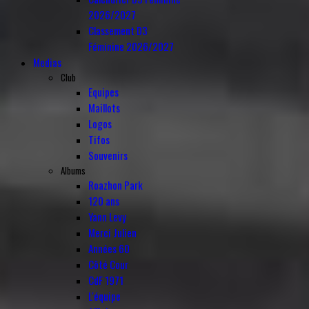
2026/2027
Classement D3
Féminine 2026/2027
Medias
Club
Equipes
Maillots
Logos
Tifos
Souvenirs
Albums
Roazhon Park
120 ans
Yann Levy
Merci Julien
Années 60
Côté Cour
CdF 1971
L'équipe