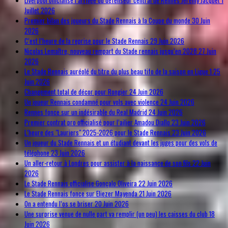
Liverpool officialise l’arrivée du défenseur central de Rennes Jérémy Jacquet
1
Juillet 2026
Premier bilan des joueurs du Stade Rennais à la Coupe du monde
30 Juin
2026
C’est l’heure de la reprise pour le Stade Rennais
29 Juin 2026
Nicolas Lemaître, nouveau rempart du Stade rennais jusqu’en 2028
27 Juin
2026
Le Stade Rennais auréolé du titre du plus beau tifo de la saison en Ligue 1
25
Juin 2026
Changement total de décor pour Rongier
24 Juin 2026
Un joueur Rennais condamné pour vols avec violence
24 Juin 2026
Rennes fonce sur un indésirable du Real Madrid
24 Juin 2026
Premier contrat pro officialisé pour l’ailier Amadou Diallo
23 Juin 2026
L’heure des "Lauriers" 2025-2026 pour le Stade Rennais
23 Juin 2026
Un joueur du Stade Rennais et un étudiant devant les juges pour des vols de
téléphone
23 Juin 2026
Un aller-retour à Londres pour assister à la naissance de son fils
22 Juin
2026
Le Stade Rennais officialise Gonçalo Oliveira
22 Juin 2026
Le Stade Rennais fonce sur Eliezer Mayenda
21 Juin 2026
On a entendu l’os se briser
20 Juin 2026
Une surprise venue de nulle part va remplir (un peu) les caisses du club
18
Juin 2026