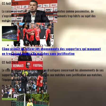
03 Août 2026
La saison permettant largement à chacun, optimistes comme pessimistes, de
s’exprimer, il convient de ne pas tirer d’enseignements trop hâtifs au sujet des
matchs amicaux. Ne pas s’enflammer, donc,...
Côme prévoit de retirer les abonnements des supporters qui manquent
un trop grand nombre de matches sans justification
02 Août 2026
Le club de Côme a prévu des mesures drastiques concernant les abonnements de ses
supporters. En cas d'absences répétées aux matches sans justification aux matches,
l'équipe se réserve le droit de...