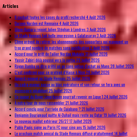
© Free
Joomla! 3 Modules
- by
VinaGecko.com
Articles
Il cochait toutes les cases du profil recherché
4 Août 2026
Doreen Norden est Rennaise
4 Août 2026
Glenn Kamara rejoint Julien Stéphan à Londres
3 Août 2026
Le Stade Rennais fait belle impression à Galatasaray
3 Août 2026
Côme prévoit de retirer les abonnements des supporters qui manquent un
trop grand nombre de matches sans justification
2 Août 2026
Accord pour le prêt de l'ailier Nordan Mukiele
31 Juillet 2026
Yassir Zabiri déjà poussé vers la sortie
29 Juillet 2026
Rayan Bamba va être prêté un an sans option d'achat au Mans
28 Juillet 2026
C’est confirmé pour ce protégé d’Haise à Nice
28 Juillet 2026
Aguerd renvoyé au Stade Rennais
25 Juillet 2026
Un cadre majeur passe au bloc opératoire et son retour se fera avec un
accessoire inhabituel
25 Juillet 2026
Ce joueur du Bayer Leverkusen pourrait revenir en Ligue 1
24 Juillet 2026
À notre tour de nous rassembler
21 Juillet 2026
Accord conclu pour l’arrivée de Cuiabano ?
21 Juillet 2026
Benjamin Bourigeaud quitte Al-Duhail mais reste au Qatar
19 Juillet 2026
Le nouveau maillot extérieur 26/27
17 Juillet 2026
Pablo Pagis signe au Paris FC pour cinq ans
15 Juillet 2026
Le prochain match amical du Stade Rennais diffusé gratuitement
14 Juillet