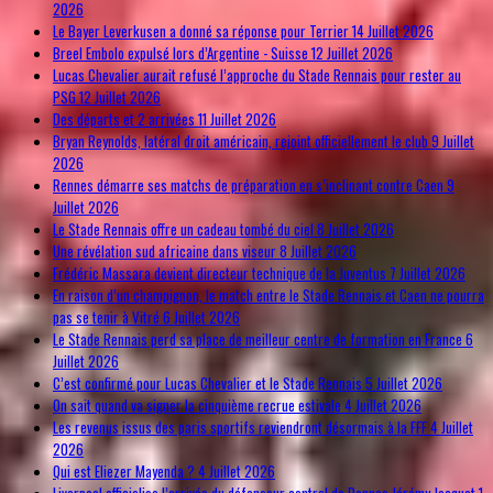
2026
Le Bayer Leverkusen a donné sa réponse pour Terrier
14 Juillet 2026
Breel Embolo expulsé lors d’Argentine - Suisse
12 Juillet 2026
Lucas Chevalier aurait refusé l’approche du Stade Rennais pour rester au
PSG
12 Juillet 2026
Des départs et 2 arrivées
11 Juillet 2026
Bryan Reynolds, latéral droit américain, rejoint officiellement le club
9 Juillet
2026
Rennes démarre ses matchs de préparation en s’inclinant contre Caen
9
Juillet 2026
Le Stade Rennais offre un cadeau tombé du ciel
8 Juillet 2026
Une révélation sud africaine dans viseur
8 Juillet 2026
Frédéric Massara devient directeur technique de la Juventus
7 Juillet 2026
En raison d’un champignon, le match entre le Stade Rennais et Caen ne pourra
pas se tenir à Vitré
6 Juillet 2026
Le Stade Rennais perd sa place de meilleur centre de formation en France
6
Juillet 2026
C’est confirmé pour Lucas Chevalier et le Stade Rennais
5 Juillet 2026
On sait quand va signer la cinquième recrue estivale
4 Juillet 2026
Les revenus issus des paris sportifs reviendront désormais à la FFF
4 Juillet
2026
Qui est Eliezer Mayenda ?
4 Juillet 2026