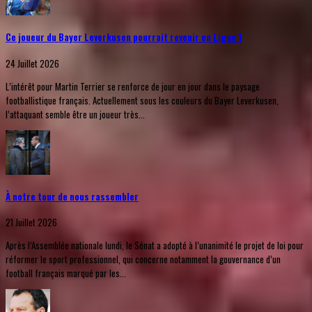
Ce joueur du Bayer Leverkusen pourrait revenir en Ligue 1
24 Juillet 2026
L’intérêt pour Martin Terrier se renforce de jour en jour dans le paysage
footballistique français. Actuellement sous les couleurs du Bayer Leverkusen,
l’attaquant semble être un joueur très...
À notre tour de nous rassembler
21 Juillet 2026
Après l’Assemblée nationale lundi, le Sénat a adopté à l’unanimité le projet de loi pour
réformer le sport professionnel, qui concerne notamment la gouvernance d’un
football français marqué par les...