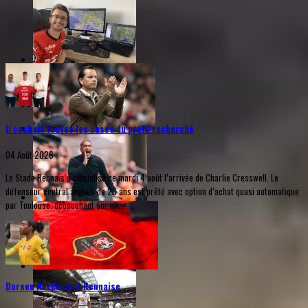
Il cochait toutes les cases du profil recherché
04 Août 2026
Le Stade Rennais a officialisé ce mardi 4 août l’arrivée de Charlie Cresswell. Le
défenseur central anglais de 23 ans est prêté avec option d’achat quasi automatique
par Toulouse, débouchant sur un...
Doreen Norden est Rennaise