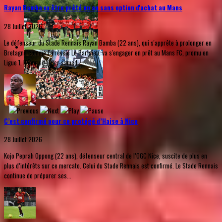
Rayan Bamba va être prêté un an sans option d'achat au Mans
28 Juillet 2026
Le défenseur du Stade Rennais Rayan Bamba (22 ans), qui s'apprête à prolonger en
Bretagne comme l'a révélé Le Parisien, va s'engager en prêt au Mans FC, promu en
Ligue 1. Il devrait jouer samedi...
C’est confirmé pour ce protégé d’Haise à Nice
28 Juillet 2026
Kojo Peprah Oppong (22 ans), défenseur central de l’OGC Nice, suscite de plus en
plus d’intérêts sur ce mercato. Celui du Stade Rennais est confirmé. Le Stade Rennais
continue de préparer ses...