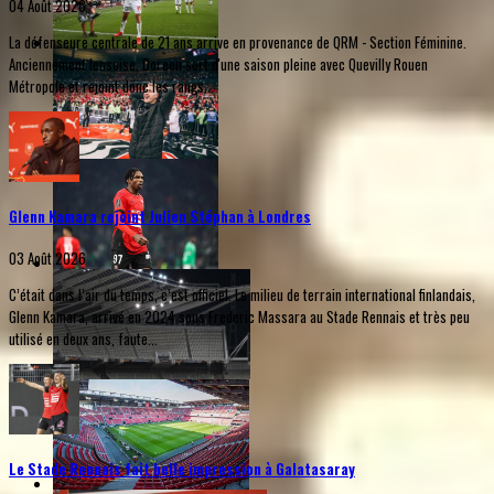
04 Août 2026
La défenseure centrale de 21 ans arrive en provenance de QRM - Section Féminine.
Anciennement lensoise, Doreen sort d'une saison pleine avec Quevilly Rouen
Métropole et rejoint donc les rangs...
Glenn Kamara rejoint Julien Stéphan à Londres
03 Août 2026
C’était dans l’air du temps, c’est officiel. Le milieu de terrain international finlandais,
Glenn Kamara, arrivé en 2024 sous Frederic Massara au Stade Rennais et très peu
utilisé en deux ans, faute...
Le Stade Rennais fait belle impression à Galatasaray