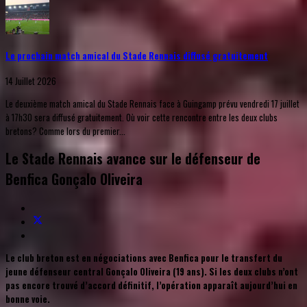
Le prochain match amical du Stade Rennais diffusé gratuitement
14 Juillet 2026
Le deuxième match amical du Stade Rennais face à Guingamp prévu vendredi 17 juillet
à 17h30 sera diffusé gratuitement. Où voir cette rencontre entre les deux clubs
bretons? Comme lors du premier...
Le Stade Rennais avance sur le défenseur de
Benfica Gonçalo Oliveira
Le club breton est en négociations avec Benfica pour le transfert du
jeune défenseur central Gonçalo Oliveira (19 ans). Si les deux clubs n’ont
pas encore trouvé d’accord définitif, l’opération apparaît aujourd’hui en
bonne voie.