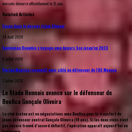
mercato démarre officiellement le 15 juin.
Related Articles
Couac dans le dossier Islam Slimani
24 Août 2020
Souleyman Doumbia s’engage avec Angers Sco jusqu’en 2023
8 Juillet 2020
Florian Maurice reconnaît avoir ciblé un défenseur de l’AS Monaco
3 Juillet 2020
Le Stade Rennais avance sur le défenseur de
Benfica Gonçalo Oliveira
Le club breton est en négociations avec Benfica pour le transfert du
jeune défenseur central Gonçalo Oliveira (19 ans). Si les deux clubs n’ont
pas encore trouvé d’accord définitif, l’opération apparaît aujourd’hui en
bonne voie.