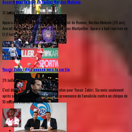
Accord pour le prêt de l'ailier Nordan Mukiele
31 Juillet 2026
Apparu en L1 la saison dernière sous le maillot de Rennes, Nordan Mukiele (20 ans)
devrait s'engager sous la forme d'un prêt avec Montpellier. Apparu à huit reprises en
L1 (1 but), le jeune ailier...
Yassir Zabiri déjà poussé vers la sortie
29 Juillet 2026
C'est déjà la fin du premier chapitre breton pour Yassir Zabiri. Six mois seulement
après son transfert très médiatisé en provenance de Famalicão contre un chèque de
10 millions d'euros, le jeune...