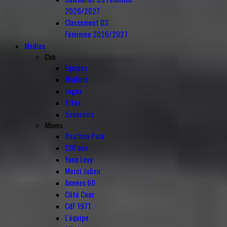
2026/2027
Classement D3
Féminine 2026/2027
Medias
Club
Equipes
Maillots
Logos
Tifos
Souvenirs
Albums
Roazhon Park
120 ans
Yann Levy
Merci Julien
Années 60
Côté Cour
CdF 1971
L'équipe