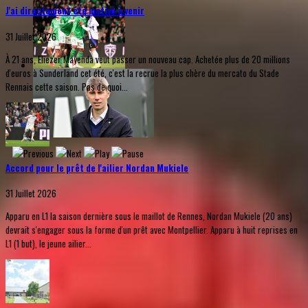
J'ai directement été motivé à venir
31 Juillet 2026
À 21 ans, Eliezer Mayenda veut passer un nouveau cap. Achetée plus de 20 millions
d'euros à Sunderland cet été, c'est la recrue la plus chère du mercato du Stade
Rennais cette saison. Pas de quoi...
Accord pour le prêt de l'ailier Nordan Mukiele
31 Juillet 2026
Apparu en L1 la saison dernière sous le maillot de Rennes, Nordan Mukiele (20 ans)
devrait s'engager sous la forme d'un prêt avec Montpellier. Apparu à huit reprises en
L1 (1 but), le jeune ailier...