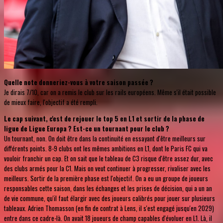
Quelle note donneriez-vous à votre saison passée ?
Je dirais 7/10, car on a remis le club sur les rails européens. Même s'il était possible
de mieux faire, l'objectif a été rempli.
Le cap suivant, c'est de rejouer le top 5 en L1 et sortir de la phase de
ligue de Ligue Europa ? Est-ce un tournant pour le club ?
Un tournant, non. On doit être dans la continuité en essayant d'être meilleurs sur
différents points. 8-9 clubs ont les mêmes ambitions en L1, dont le Paris FC qui va
vouloir franchir un cap. Et on sait que le tableau de C3 risque d'être assez dur, avec
des clubs armés pour la C1. Mais on veut continuer à progresser, rivaliser avec les
meilleurs. Sortir de la première phase est l'objectif. On a eu un groupe de joueurs
responsables cette saison, dans les échanges et les prises de décision, qui a un an
de vie commune, qu'il faut élargir avec des joueurs calibrés pour jouer sur plusieurs
tableaux. Adrien Thomasson (en fin de contrat à Lens, il s'est engagé jusqu'en 2029)
entre dans ce cadre-là. On avait 18 joueurs de champ capables d'évoluer en L1. Là, il