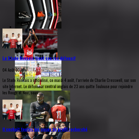
Le Stade Rennais tient son roc défensif
04 Août 2026
Le Stade Rennais a officialisé, ce mardi 4 août, l’arrivée de Charlie Cresswell, sur son
site Internet. Le défenseur central anglais de 23 ans quitte Toulouse pour rejoindre
les Rouge et Noir, sous...
Il cochait toutes les cases du profil recherché