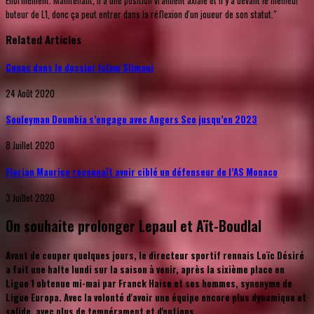
Énormément. Maintenant, il a une position vraiment axiale et il y a devant le meilleur
buteur de L1, donc ça peut entrer dans la réflexion d'un joueur de son statut."
Related Articles
Couac dans le dossier Islam Slimani
24 Août 2020
Souleyman Doumbia s’engage avec Angers Sco jusqu’en 2023
8 Juillet 2020
Florian Maurice reconnaît avoir ciblé un défenseur de l’AS Monaco
3 Juillet 2020
On souhaite prolonger Lepaul et Aït-Boudlal
Avant de couper quelques jours, le directeur sportif rennais Loïc Désiré
a fait une halte lundi sur la saison à venir, après la sixième place en
Ligue 1 obtenue mi-mai par Franck Haise et ses hommes, synonyme de
Ligue Europa. Avec la volonté d'avoir une équipe encore plus dynamique et
solide, avec plus de tempérament et d'options.