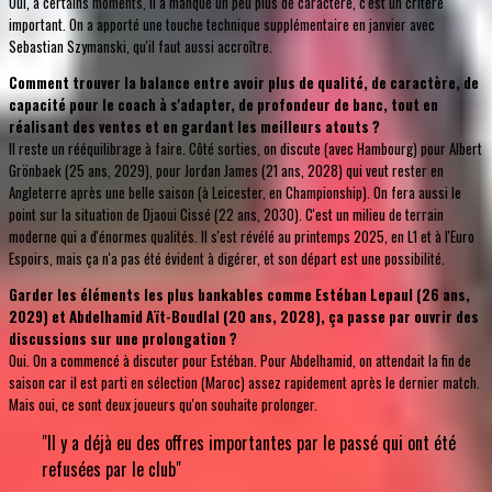
Oui, à certains moments, il a manqué un peu plus de caractère, c'est un critère
important. On a apporté une touche technique supplémentaire en janvier avec
Sebastian Szymanski, qu'il faut aussi accroître.
Comment trouver la balance entre avoir plus de qualité, de caractère, de
capacité pour le coach à s'adapter, de profondeur de banc, tout en
réalisant des ventes et en gardant les meilleurs atouts ?
Il reste un rééquilibrage à faire. Côté sorties, on discute (avec Hambourg) pour Albert
Grönbaek (25 ans, 2029), pour Jordan James (21 ans, 2028) qui veut rester en
Angleterre après une belle saison (à Leicester, en Championship). On fera aussi le
point sur la situation de Djaoui Cissé (22 ans, 2030). C'est un milieu de terrain
moderne qui a d'énormes qualités. Il s'est révélé au printemps 2025, en L1 et à l'Euro
Espoirs, mais ça n'a pas été évident à digérer, et son départ est une possibilité.
Garder les éléments les plus bankables comme Estéban Lepaul (26 ans,
2029) et Abdelhamid Aït-Boudlal (20 ans, 2028), ça passe par ouvrir des
discussions sur une prolongation ?
Oui. On a commencé à discuter pour Estéban. Pour Abdelhamid, on attendait la fin de
saison car il est parti en sélection (Maroc) assez rapidement après le dernier match.
Mais oui, ce sont deux joueurs qu'on souhaite prolonger.
"Il y a déjà eu des offres importantes par le passé qui ont été
refusées par le club"