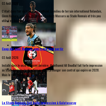
03 Août 2026
C’était dans l’air du temps, c’est officiel. Le milieu de terrain international finlandais,
Glenn Kamara, arrivé en 2024 sous Frederic Massara au Stade Rennais et très peu
utilisé en deux ans, faute...
Coup dur pour Rennes, son crack veut partir
03 Août 2026
Installé dans le onze la saison dernière, Abdelhamid Aït Boudlal fait forte impression
au Stade Rennais. La direction souhaite prolonger son contrat qui expire en 2028.
Mais le défenseur central...
Le Stade Rennais fait belle impression à Galatasaray