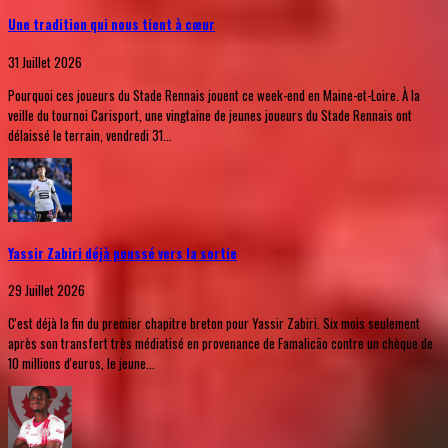
Une tradition qui nous tient à cœur
31 Juillet 2026
Pourquoi ces joueurs du Stade Rennais jouent ce week-end en Maine-et-Loire. À la
veille du tournoi Carisport, une vingtaine de jeunes joueurs du Stade Rennais ont
délaissé le terrain, vendredi 31...
Yassir Zabiri déjà poussé vers la sortie
29 Juillet 2026
C'est déjà la fin du premier chapitre breton pour Yassir Zabiri. Six mois seulement
après son transfert très médiatisé en provenance de Famalicão contre un chèque de
10 millions d'euros, le jeune...