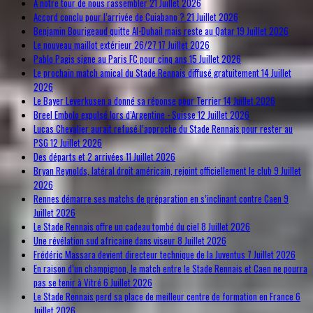
À notre tour de nous rassembler
21 Juillet 2026
Accord conclu pour l’arrivée de Cuiabano ?
21 Juillet 2026
Benjamin Bourigeaud quitte Al-Duhail mais reste au Qatar
19 Juillet 2026
Le nouveau maillot extérieur 26/27
17 Juillet 2026
Pablo Pagis signe au Paris FC pour cinq ans
15 Juillet 2026
Le prochain match amical du Stade Rennais diffusé gratuitement
14 Juillet
2026
Le Bayer Leverkusen a donné sa réponse pour Terrier
14 Juillet 2026
Breel Embolo expulsé lors d’Argentine - Suisse
12 Juillet 2026
Lucas Chevalier aurait refusé l’approche du Stade Rennais pour rester au
PSG
12 Juillet 2026
Des départs et 2 arrivées
11 Juillet 2026
Bryan Reynolds, latéral droit américain, rejoint officiellement le club
9 Juillet
2026
Rennes démarre ses matchs de préparation en s’inclinant contre Caen
9
Juillet 2026
Le Stade Rennais offre un cadeau tombé du ciel
8 Juillet 2026
Une révélation sud africaine dans viseur
8 Juillet 2026
Frédéric Massara devient directeur technique de la Juventus
7 Juillet 2026
En raison d’un champignon, le match entre le Stade Rennais et Caen ne pourra
pas se tenir à Vitré
6 Juillet 2026
Le Stade Rennais perd sa place de meilleur centre de formation en France
6
Juillet 2026