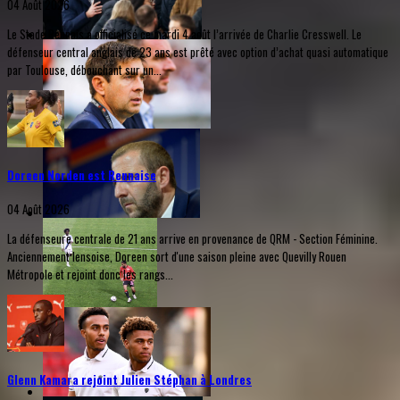
04 Août 2026
Le Stade Rennais a officialisé ce mardi 4 août l’arrivée de Charlie Cresswell. Le
défenseur central anglais de 23 ans est prêté avec option d’achat quasi automatique
par Toulouse, débouchant sur un...
Doreen Norden est Rennaise
04 Août 2026
La défenseure centrale de 21 ans arrive en provenance de QRM - Section Féminine.
Anciennement lensoise, Doreen sort d'une saison pleine avec Quevilly Rouen
Métropole et rejoint donc les rangs...
Glenn Kamara rejoint Julien Stéphan à Londres