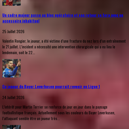
Un cadre majeur passe au bloc opératoire et son retour se fera avec un
accessoire inhabituel
25 Juillet 2026
Valentin Rongier, le joueur, a été victime d’une fracture du nez lors d’un entraînement
le 21 juillet. L’incident a nécessité une intervention chirurgicale qui a eu lieu le
lendemain, soit le 22...
Ce joueur du Bayer Leverkusen pourrait revenir en Ligue 1
24 Juillet 2026
L’intérêt pour Martin Terrier se renforce de jour en jour dans le paysage
footballistique français. Actuellement sous les couleurs du Bayer Leverkusen,
l’attaquant semble être un joueur très...