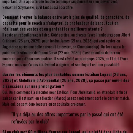
important. On a apporté une touche technique supplémentaire en janvier avec
Sebastian Szymanski, qu'il faut aussi accroître.
Comment trouver la balance entre avoir plus de qualité, de caractère, de
capacité pour le coach à s'adapter, de profondeur de banc, tout en
réalisant des ventes et en gardant les meilleurs atouts ?
Il reste un rééquilibrage à faire. Côté sorties, on discute (avec Hambourg) pour Albert
Grönbaek (25 ans, 2029), pour Jordan James (21 ans, 2028) qui veut rester en
Angleterre après une belle saison (à Leicester, en Championship). On fera aussi le
point sur la situation de Djaoui Cissé (22 ans, 2030). C'est un milieu de terrain
moderne qui a d'énormes qualités. Il s'est révélé au printemps 2025, en L1 et à l'Euro
Espoirs, mais ça n'a pas été évident à digérer, et son départ est une possibilité.
Garder les éléments les plus bankables comme Estéban Lepaul (26 ans,
2029) et Abdelhamid Aït-Boudlal (20 ans, 2028), ça passe par ouvrir des
discussions sur une prolongation ?
Oui. On a commencé à discuter pour Estéban. Pour Abdelhamid, on attendait la fin de
saison car il est parti en sélection (Maroc) assez rapidement après le dernier match.
Mais oui, ce sont deux joueurs qu'on souhaite prolonger.
"Il y a déjà eu des offres importantes par le passé qui ont été
refusées par le club"
Si un club met 60 millions d'euros sur Lepaul, qui a plutôt dans l'idée de