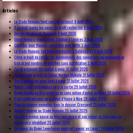
© Free
Joomla! 3 Modules
- by
VinaGecko.com
Articles
Le Stade Rennais tient son roc défensif
4 Août 2026
Il cochait toutes les cases du profil recherché
4 Août 2026
Doreen Norden est Rennaise
4 Août 2026
Glenn Kamara rejoint Julien Stéphan à Londres
3 Août 2026
Coup dur pour Rennes, son crack veut partir
3 Août 2026
Le Stade Rennais fait belle impression à Galatasaray
3 Août 2026
Côme prévoit de retirer les abonnements des supporters qui manquent un
trop grand nombre de matches sans justification
2 Août 2026
J'ai directement été motivé à venir
31 Juillet 2026
Accord pour le prêt de l'ailier Nordan Mukiele
31 Juillet 2026
Une tradition qui nous tient à cœur
31 Juillet 2026
Yassir Zabiri déjà poussé vers la sortie
29 Juillet 2026
Rayan Bamba va être prêté un an sans option d'achat au Mans
28 Juillet 2026
C’est confirmé pour ce protégé d’Haise à Nice
28 Juillet 2026
Pluie de bonnes nouvelles dans le dossier Cresswell
25 Juillet 2026
Aguerd renvoyé au Stade Rennais
25 Juillet 2026
Un cadre majeur passe au bloc opératoire et son retour se fera avec un
accessoire inhabituel
25 Juillet 2026
Ce joueur du Bayer Leverkusen pourrait revenir en Ligue 1
24 Juillet 2026