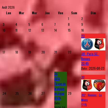
Août 2026
Lun
Mar
Mer
Jeu
Ven
Sam
Dim
1
2
3
4
5
6
7
8
9
10
11
12
13
14
15
16
23
17
18
19
20
21
22
J01 : Paris SG -
Rennes
20:45
Date :
2026-08-23
28
30
UEFA
Tirage de
la phase
24
25
26
27
de Ligue
29
J02 : Rennes - Le
18:00
Mans
Date :
17:15
2026-08-