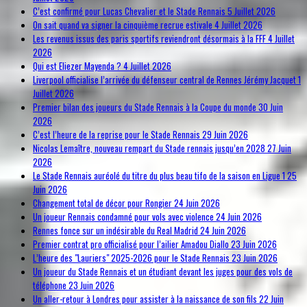
C’est confirmé pour Lucas Chevalier et le Stade Rennais
5 Juillet 2026
On sait quand va signer la cinquième recrue estivale
4 Juillet 2026
Les revenus issus des paris sportifs reviendront désormais à la FFF
4 Juillet
2026
Qui est Eliezer Mayenda ?
4 Juillet 2026
Liverpool officialise l’arrivée du défenseur central de Rennes Jérémy Jacquet
1
Juillet 2026
Premier bilan des joueurs du Stade Rennais à la Coupe du monde
30 Juin
2026
C’est l’heure de la reprise pour le Stade Rennais
29 Juin 2026
Nicolas Lemaître, nouveau rempart du Stade rennais jusqu’en 2028
27 Juin
2026
Le Stade Rennais auréolé du titre du plus beau tifo de la saison en Ligue 1
25
Juin 2026
Changement total de décor pour Rongier
24 Juin 2026
Un joueur Rennais condamné pour vols avec violence
24 Juin 2026
Rennes fonce sur un indésirable du Real Madrid
24 Juin 2026
Premier contrat pro officialisé pour l’ailier Amadou Diallo
23 Juin 2026
L’heure des "Lauriers" 2025-2026 pour le Stade Rennais
23 Juin 2026
Un joueur du Stade Rennais et un étudiant devant les juges pour des vols de
téléphone
23 Juin 2026
Un aller-retour à Londres pour assister à la naissance de son fils
22 Juin