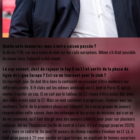
Quelle note donneriez-vous à votre saison passée ?
Je dirais 7/10, car on a remis le club sur les rails européens. Même s'il était possible
de mieux faire, l'objectif a été rempli.
Le cap suivant, c'est de rejouer le top 5 en L1 et sortir de la phase de
ligue de Ligue Europa ? Est-ce un tournant pour le club ?
Un tournant, non. On doit être dans la continuité en essayant d'être meilleurs sur
différents points. 8-9 clubs ont les mêmes ambitions en L1, dont le Paris FC qui va
vouloir franchir un cap. Et on sait que le tableau de C3 risque d'être assez dur, avec
des clubs armés pour la C1. Mais on veut continuer à progresser, rivaliser avec les
meilleurs. Sortir de la première phase est l'objectif. On a eu un groupe de joueurs
responsables cette saison, dans les échanges et les prises de décision, qui a un an
de vie commune, qu'il faut élargir avec des joueurs calibrés pour jouer sur plusieurs
tableaux. Adrien Thomasson (en fin de contrat à Lens, il s'est engagé jusqu'en 2029)
entre dans ce cadre-là. On avait 18 joueurs de champ capables d'évoluer en L1. Là, il
faut qu'on passe à 20 pour exister en Ligue Europa, en espérant de bonnes surprises