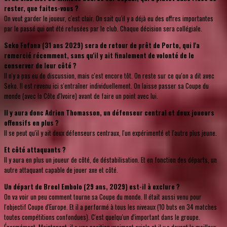
rester, que faites-vous ?
On veut garder le joueur, c'est clair. On sait qu'il y a déjà eu des offres importantes
par le passé qui ont été refusées par le club. Chaque décision sera collégiale.
Seko Fofana (31 ans 2029) sera de retour de prêt de Porto, qui l'a
remercié récemment, sans qu'il y ait finalement de volonté de le
conserver de leur côté ?
Il n'y a pas eu de discussion, mais c'est encore tôt. On reste sur ce qu'on a dit avec
Seko. Il est revenu ici s'entraîner individuellement. On laisse passer sa Coupe du
monde (avec la Côte d'Ivoire) avant de faire un point avec lui.
Il y aura donc Adrien Thomasson, un défenseur central et deux joueurs
offensifs en plus ?
Il se peut qu'il y ait deux défenseurs centraux, l'un expérimenté et l'autre plus jeune.
Et côté attaquants ?
Il y aura en plus un joueur de côté, de déstabilisation. Et en fonction des départs, un
autre attaquant capable de jouer axe et côté.
Un départ de Breel Embolo (29 ans, 2029) est-il à exclure ?
On va voir un peu comment tourne sa Coupe du monde. Il était aussi venu pour
l'objectif Coupe d'Europe. Et il a performé à tous les niveaux (10 buts en 34 matches
toutes compétitions confondues). C'est quelqu'un d'important dans le groupe.