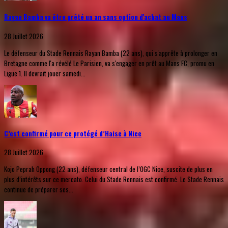
Rayan Bamba va être prêté un an sans option d'achat au Mans
28 Juillet 2026
Le défenseur du Stade Rennais Rayan Bamba (22 ans), qui s'apprête à prolonger en
Bretagne comme l'a révélé Le Parisien, va s'engager en prêt au Mans FC, promu en
Ligue 1. Il devrait jouer samedi...
C’est confirmé pour ce protégé d’Haise à Nice
28 Juillet 2026
Kojo Peprah Oppong (22 ans), défenseur central de l’OGC Nice, suscite de plus en
plus d’intérêts sur ce mercato. Celui du Stade Rennais est confirmé. Le Stade Rennais
continue de préparer ses...