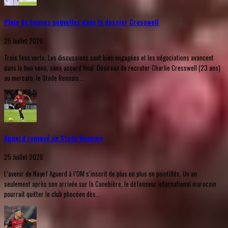
Pluie de bonnes nouvelles dans le dossier Cresswell
25 Juillet 2026
Trois feux verts. Les discussions sont bien engagées et les négociations avancent
dans le bon sens, sans accord final. Désireux de recruter Charlie Cresswell (23 ans)
au mercato, le Stade Rennais...
Aguerd renvoyé au Stade Rennais
25 Juillet 2026
L’avenir de Nayef Aguerd à l’OM s’inscrit de plus en plus en pointillés. Un an
seulement après son arrivée sur la Canebière, le défenseur international marocain
pourrait quitter le club phocéen dès...