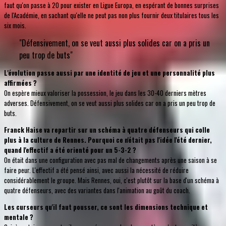
faut qu'on passe à 20 pour exister en Ligue Europa, en espérant de bonnes surprises
de l'Académie, en sachant qu'elle ne peut pas non plus fournir deux titulaires tous les
six mois.
"Défensivement, on se veut aussi plus solides car on a pris un
peu trop de buts"
L'évolution passe aussi par une identité de jeu et une personnalité plus
affirmées ?
On espère mieux valoriser la possession, le jeu dans les 30-40 derniers mètres
adverses. Défensivement, on se veut aussi plus solides car on a pris un peu trop de
buts.
Franck Haise va repartir sur un schéma à quatre défenseurs qui colle
plus à la culture de Rennes. Pourquoi ce n'était pas l'idée l'été dernier,
quand l'effectif a été orienté pour un 5-3-2 ?
On était dans une configuration avec pas mal de changements après une saison à se
faire peur. L'effectif a été pensé ainsi, avec aussi la nécessité de réduire
considérablement le groupe. Mais Rennes, oui, c'est plutôt sur la base d'un schéma à
quatre défenseurs, avec des variantes dans l'animation au goût du coach.
Les curseurs qu'il faut pousser, ce sont les dimensions technique et
mentale ?