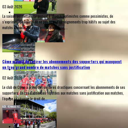
03 Août 2026
La saison permettant largement à chacun, optimistes comme pessimistes, de
s’exprimer, il convient de ne pas tirer d’enseignements trop hâtifs au sujet des
matchs amicaux. Ne pas s’enflammer, donc,...
Côme prévoit de retirer les abonnements des supporters qui manquent
un trop grand nombre de matches sans justification
02 Août 2026
Le club de Côme a prévu des mesures drastiques concernant les abonnements de ses
supporters. En cas d'absences répétées aux matches sans justification aux matches,
l'équipe se réserve le droit de...