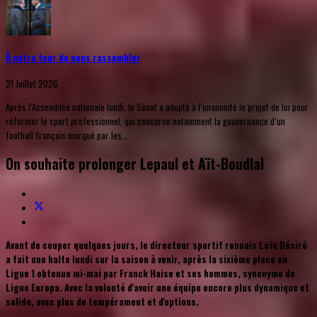
À notre tour de nous rassembler
21 Juillet 2026
Après l’Assemblée nationale lundi, le Sénat a adopté à l’unanimité le projet de loi pour
réformer le sport professionnel, qui concerne notamment la gouvernance d’un
football français marqué par les...
On souhaite prolonger Lepaul et Aït-Boudlal
Avant de couper quelques jours, le directeur sportif rennais Loïc Désiré
a fait une halte lundi sur la saison à venir, après la sixième place en
Ligue 1 obtenue mi-mai par Franck Haise et ses hommes, synonyme de
Ligue Europa. Avec la volonté d'avoir une équipe encore plus dynamique et
solide, avec plus de tempérament et d'options.