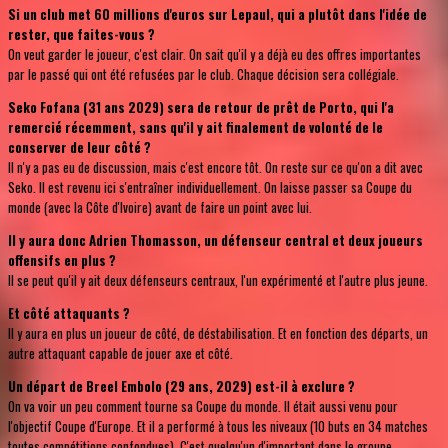
Si un club met 60 millions d'euros sur Lepaul, qui a plutôt dans l'idée de
rester, que faites-vous ?
On veut garder le joueur, c'est clair. On sait qu'il y a déjà eu des offres importantes
par le passé qui ont été refusées par le club. Chaque décision sera collégiale.
Seko Fofana (31 ans 2029) sera de retour de prêt de Porto, qui l'a
remercié récemment, sans qu'il y ait finalement de volonté de le
conserver de leur côté ?
Il n'y a pas eu de discussion, mais c'est encore tôt. On reste sur ce qu'on a dit avec
Seko. Il est revenu ici s'entraîner individuellement. On laisse passer sa Coupe du
monde (avec la Côte d'Ivoire) avant de faire un point avec lui.
Il y aura donc Adrien Thomasson, un défenseur central et deux joueurs
offensifs en plus ?
Il se peut qu'il y ait deux défenseurs centraux, l'un expérimenté et l'autre plus jeune.
Et côté attaquants ?
Il y aura en plus un joueur de côté, de déstabilisation. Et en fonction des départs, un
autre attaquant capable de jouer axe et côté.
Un départ de Breel Embolo (29 ans, 2029) est-il à exclure ?
On va voir un peu comment tourne sa Coupe du monde. Il était aussi venu pour
l'objectif Coupe d'Europe. Et il a performé à tous les niveaux (10 buts en 34 matches
toutes compétitions confondues). C'est quelqu'un d'important dans le groupe.