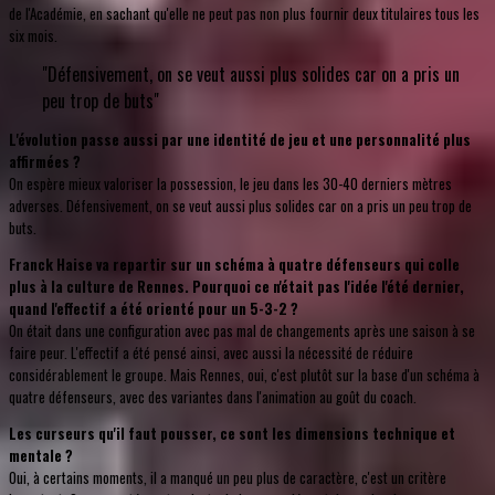
de l'Académie, en sachant qu'elle ne peut pas non plus fournir deux titulaires tous les
six mois.
"Défensivement, on se veut aussi plus solides car on a pris un
peu trop de buts"
L'évolution passe aussi par une identité de jeu et une personnalité plus
affirmées ?
On espère mieux valoriser la possession, le jeu dans les 30-40 derniers mètres
adverses. Défensivement, on se veut aussi plus solides car on a pris un peu trop de
buts.
Franck Haise va repartir sur un schéma à quatre défenseurs qui colle
plus à la culture de Rennes. Pourquoi ce n'était pas l'idée l'été dernier,
quand l'effectif a été orienté pour un 5-3-2 ?
On était dans une configuration avec pas mal de changements après une saison à se
faire peur. L'effectif a été pensé ainsi, avec aussi la nécessité de réduire
considérablement le groupe. Mais Rennes, oui, c'est plutôt sur la base d'un schéma à
quatre défenseurs, avec des variantes dans l'animation au goût du coach.
Les curseurs qu'il faut pousser, ce sont les dimensions technique et
mentale ?
Oui, à certains moments, il a manqué un peu plus de caractère, c'est un critère