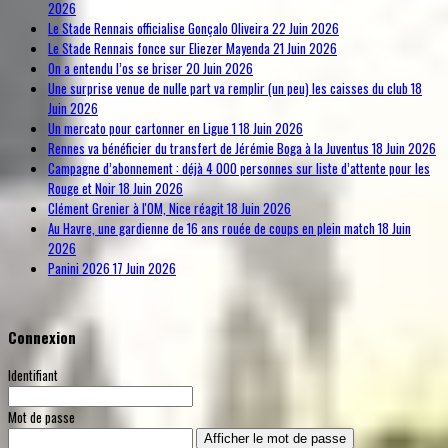
2026
Le Stade Rennais officialise Gonçalo Oliveira
22 Juin 2026
Le Stade Rennais fonce sur Eliezer Mayenda
21 Juin 2026
On a entendu l’os se briser
20 Juin 2026
Une surprise venue de nulle part va remplir (un peu) les caisses du club
18
Juin 2026
Un mercato pour cartonner en Ligue 1
18 Juin 2026
Rennes va bénéficier du transfert de Jérémie Boga à la Juventus
18 Juin 2026
Campagne d’abonnement : déjà 4 000 personnes sur liste d’attente pour les
Rouge et Noir
18 Juin 2026
Clément Grenier à l'OM, Nice réagit
18 Juin 2026
Au Havre, une gardienne de 16 ans rouée de coups en plein match
18 Juin
2026
Panini 2026
17 Juin 2026
Connexion
Identifiant
Mot de passe
Afficher le mot de passe