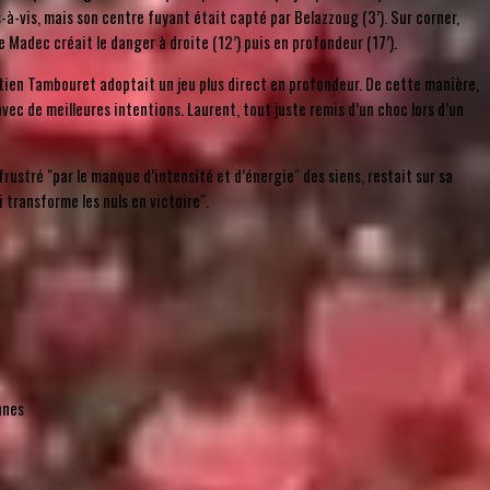
is-à-vis, mais son centre fuyant était capté par Belazzoug (3’). Sur corner,
e Madec créait le danger à droite (12’) puis en profondeur (17’).
bastien Tambouret adoptait un jeu plus direct en profondeur. De cette manière,
vec de meilleures intentions. Laurent, tout juste remis d’un choc lors d’un
rustré "par le manque d’intensité et d’énergie" des siens, restait sur sa
i transforme les nuls en victoire".
ennes