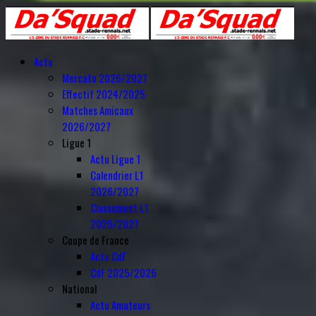
Année
Mois
Année
Mois
précédente
précédent
suivante
suivant
Actu
Mercato 2026/2027
Effectif 2024/2025
Matches Amicaux
2026/2027
Ligue 1
Actu Ligue 1
Calendrier L1
2026/2027
Classement L1
2026/2027
Coupe de France
Actu CdF
CdF 2025/2026
National
Actu Amateurs