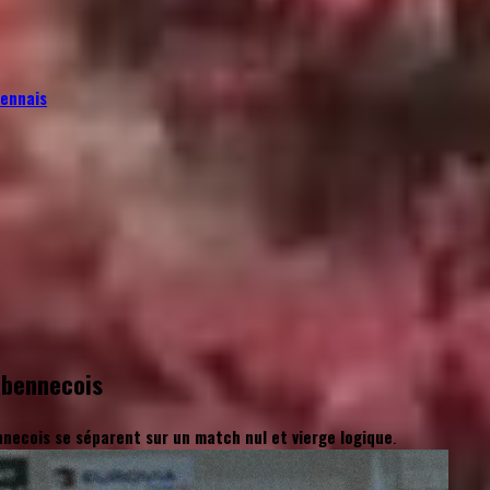
Rennais
abennecois
necois se séparent sur un match nul et vierge logique
.