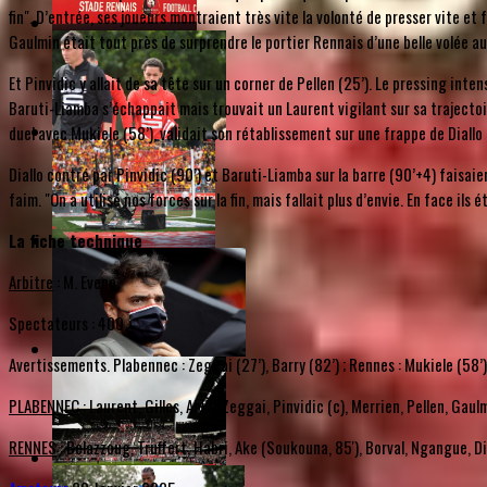
fin". D’entrée, ses joueurs montraient très vite la volonté de presser vite et 
Gaulmin était tout près de surprendre le portier Rennais d’une belle volée aux
Et Pinvidic y allait de sa tête sur un corner de Pellen (25’). Le pressing in
Baruti-Liamba s’échappait mais trouvait un Laurent vigilant sur sa trajectoir
duel avec Mukiele (58’), validait son rétablissement sur une frappe de Diallo 
Diallo contré par Pinvidic (90’) et Baruti-Liamba sur la barre (90’+4) faisa
faim. "On a utilisé nos forces sur la fin, mais fallait plus d’envie. En face i
La fiche technique
Arbitre
: M. Eveno.
Spectateurs : 400.
Avertissements. Plabennec : Zeggai (27’), Barry (82’) ; Rennes : Mukiele (58’)
PLABENNEC
: Laurent, Gilles, Abily, Zeggai, Pinvidic (c), Merrien, Pellen, Gaul
RENNES
: Belazzoug, Truffert, Habri, Ake (Soukouna, 85'), Borval, Ngangue, Di