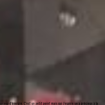
coup d’énergie. C’est un petit point mais qui j’espère sera précieux à la