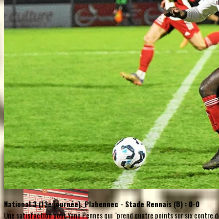
National 3 (13e journée). Plabennec - Stade Rennais (B) : 0-0
Une satisfaction pour Yann Pennes qui "prend quatre points sur six contre de