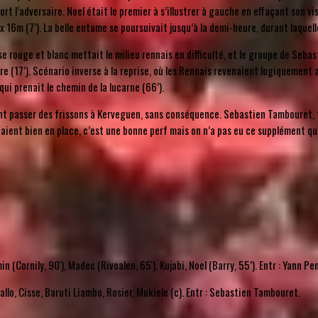
fort l’adversaire. Noel était le premier à s’illustrer à gauche en effaçant son v
 16m (7’). La belle entame se poursuivait jusqu’à la demi-heure, durant laquell
tense rouge et blanc mettait le milieu rennais en difficulté, et le groupe de Se
e (17’). Scénario inverse à la reprise, où les Rennais revenaient logiquement a
qui prenait le chemin de la lucarne (66’).
ient passer des frissons à Kerveguen, sans conséquence. Sebastien Tambouret, f
ls étaient bien en place, c’est une bonne perf mais on n’a pas eu ce supplément qu
min (Cornily, 90'), Madec (Rivoalen, 65'), Kujabi, Noel (Barry, 55’). Entr : Yann P
allo, Cisse, Baruti Liambo, Rosier, Mukiele (c). Entr : Sebastien Tambouret.