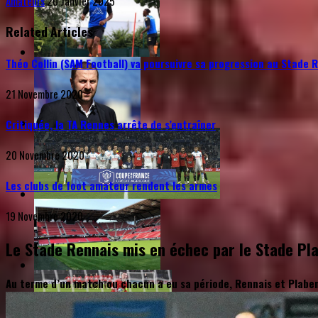
Amateurs
20 Janvier 2025
Related Articles
Théo Collin (SAM Football) va poursuivre sa progression au Stade 
21 Novembre 2020
Critiquée, la TA Rennes arrête de s’entraîner
20 Novembre 2020
Les clubs de foot amateur rendent les armes
19 Novembre 2020
Le Stade Rennais mis en échec par le Stade Pl
Au terme d’un match ou chacun a eu sa période, Rennais et Plaben