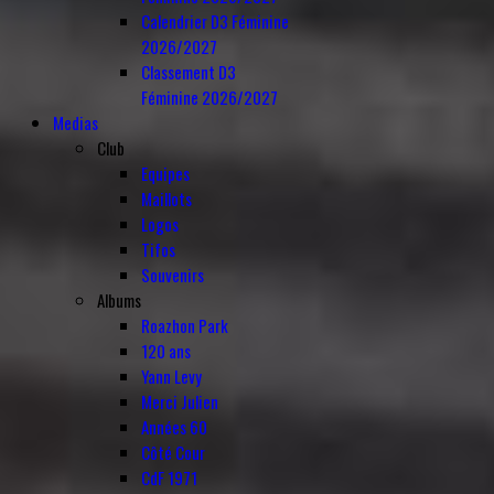
Calendrier D3 Féminine
2026/2027
Classement D3
Féminine 2026/2027
Medias
Club
Equipes
Maillots
Logos
Tifos
Souvenirs
Albums
Roazhon Park
120 ans
Yann Levy
Merci Julien
Années 60
Côté Cour
CdF 1971