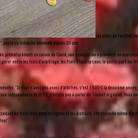
Les clubs de football am
", peste ce trésorier bénévole depuis 30 ans.
rêtée prématurément en raison du Covid, son association a présenté un exerci
à gérer entre les frais d’arbitrage, les frais d’inscriptions, la quote-part sur
bénévoles. "Si vous n’avez pas assez d’arbitres, c’est 1 500 € la deuxième ann
re indépendante de la FFF, n’hésite pas à parler de "racket organisé. Vous avez
édant de trésorerie dans les ligues et les districts. Elle conseille même à la 
teur".