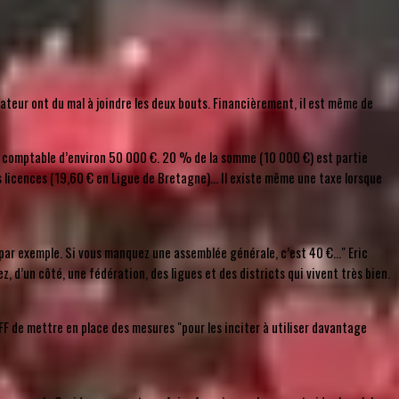
ateur ont du mal à joindre les deux bouts. Financièrement, il est même de
ce comptable d’environ 50 000 €. 20 % de la somme (10 000 €) est partie
 les licences (19,60 € en Ligue de Bretagne)… Il existe même une taxe lorsque
ée par exemple. Si vous manquez une assemblée générale, c’est 40 €…" Eric
, d’un côté, une fédération, des ligues et des districts qui vivent très bien.
FFF de mettre en place des mesures "pour les inciter à utiliser davantage