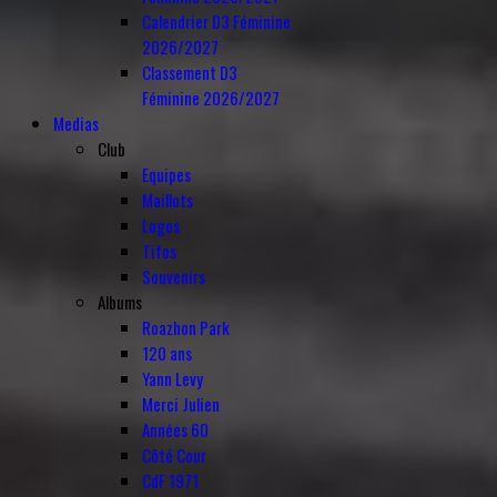
Calendrier D3 Féminine
2026/2027
Classement D3
Féminine 2026/2027
Medias
Club
Equipes
Maillots
Logos
Tifos
Souvenirs
Albums
Roazhon Park
120 ans
Yann Levy
Merci Julien
Années 60
Côté Cour
CdF 1971