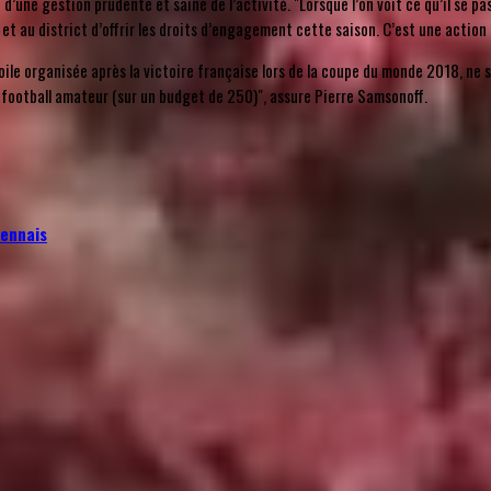
 d’une gestion prudente et saine de l’activité. "Lorsque l’on voit ce qu’il se p
et au district d’offrir les droits d’engagement cette saison. C’est une action 
oile organisée après la victoire française lors de la coupe du monde 2018, ne se
 football amateur (sur un budget de 250)", assure Pierre Samsonoff.
Rennais