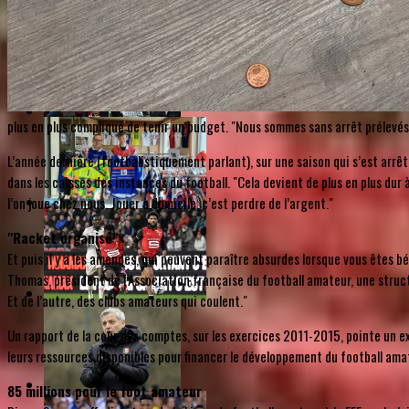
plus en plus compliqué de tenir un budget. "Nous sommes sans arrêt prélevés
L’année dernière (footbalistiquement parlant), sur une saison qui s’est ar
dans les caisses des instances du football. "Cela devient de plus en plus dur 
l’on joue chez nous. Jouer à domicile, c’est perdre de l’argent."
"Racket organisé"
Et puis il y a les amendes, qui peuvent paraître absurdes lorsque vous êtes 
Thomas, président de l’Association française du football amateur, une structu
Et de l’autre, des clubs amateurs qui coulent."
Un rapport de la cour des comptes, sur les exercices 2011-2015, pointe un exc
leurs ressources disponibles pour financer le développement du football ama
85 millions pour le foot amateur