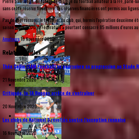
Pierre Samsonoff, directeur de la Ligue du football amateur à la FFF, parle-lui
sans cette réserve financière. Les réserves financières ont permis aux ligues 
Pas de quoi rassurer le trésorier du club, qui, hormis l’opération deuxième ét
saison 2019-2020, la Fédération a pourtant consacré 85 millions d’euros au
Amateurs
19 Novembre 2020
Related Articles
Théo Collin (SAM Football) va poursuivre sa progression au Stade 
21 Novembre 2020
Critiquée, la TA Rennes arrête de s’entraîner
20 Novembre 2020
Les clubs de National 3 révoltés contre l’exception rennaise
16 Novembre 2020