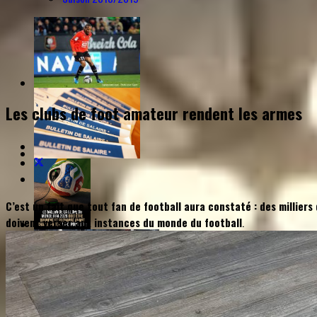
Les clubs de foot amateur rendent les armes
C’est un fait que tout fan de football aura constaté : des milliers
doivent verser aux instances du monde du football
.