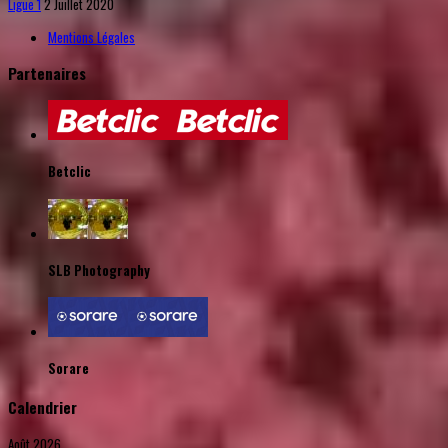
Ligue 1
2 Juillet 2020
Mentions Légales
Partenaires
Betclic
SLB Photography
Sorare
Calendrier
Août 2026