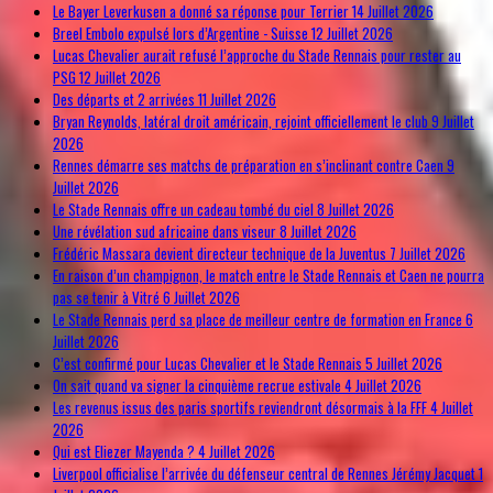
Le Bayer Leverkusen a donné sa réponse pour Terrier
14 Juillet 2026
Breel Embolo expulsé lors d’Argentine - Suisse
12 Juillet 2026
Lucas Chevalier aurait refusé l’approche du Stade Rennais pour rester au
PSG
12 Juillet 2026
Des départs et 2 arrivées
11 Juillet 2026
Bryan Reynolds, latéral droit américain, rejoint officiellement le club
9 Juillet
2026
Rennes démarre ses matchs de préparation en s’inclinant contre Caen
9
Juillet 2026
Le Stade Rennais offre un cadeau tombé du ciel
8 Juillet 2026
Une révélation sud africaine dans viseur
8 Juillet 2026
Frédéric Massara devient directeur technique de la Juventus
7 Juillet 2026
En raison d’un champignon, le match entre le Stade Rennais et Caen ne pourra
pas se tenir à Vitré
6 Juillet 2026
Le Stade Rennais perd sa place de meilleur centre de formation en France
6
Juillet 2026
C’est confirmé pour Lucas Chevalier et le Stade Rennais
5 Juillet 2026
On sait quand va signer la cinquième recrue estivale
4 Juillet 2026
Les revenus issus des paris sportifs reviendront désormais à la FFF
4 Juillet
2026
Qui est Eliezer Mayenda ?
4 Juillet 2026
Liverpool officialise l’arrivée du défenseur central de Rennes Jérémy Jacquet
1