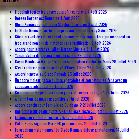
Articles
Il cochait toutes les cases du profil recherché
4 Août 2026
Doreen Norden est Rennaise
4 Août 2026
Glenn Kamara rejoint Julien Stéphan à Londres
3 Août 2026
Le Stade Rennais fait belle impression à Galatasaray
3 Août 2026
Côme prévoit de retirer les abonnements des supporters qui manquent un
trop grand nombre de matches sans justification
2 Août 2026
Accord pour le prêt de l'ailier Nordan Mukiele
31 Juillet 2026
Yassir Zabiri déjà poussé vers la sortie
29 Juillet 2026
Rayan Bamba va être prêté un an sans option d'achat au Mans
28 Juillet 2026
C’est confirmé pour ce protégé d’Haise à Nice
28 Juillet 2026
Aguerd renvoyé au Stade Rennais
25 Juillet 2026
Un cadre majeur passe au bloc opératoire et son retour se fera avec un
accessoire inhabituel
25 Juillet 2026
Ce joueur du Bayer Leverkusen pourrait revenir en Ligue 1
24 Juillet 2026
À notre tour de nous rassembler
21 Juillet 2026
Accord conclu pour l’arrivée de Cuiabano ?
21 Juillet 2026
Benjamin Bourigeaud quitte Al-Duhail mais reste au Qatar
19 Juillet 2026
Le nouveau maillot extérieur 26/27
17 Juillet 2026
Pablo Pagis signe au Paris FC pour cinq ans
15 Juillet 2026
Le prochain match amical du Stade Rennais diffusé gratuitement
14 Juillet
2026