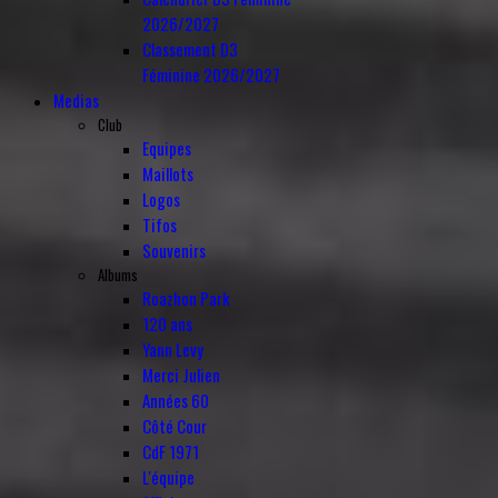
2026/2027
Classement D3
Féminine 2026/2027
Medias
Club
Equipes
Maillots
Logos
Tifos
Souvenirs
Albums
Roazhon Park
120 ans
Yann Levy
Merci Julien
Années 60
Côté Cour
CdF 1971
L'équipe