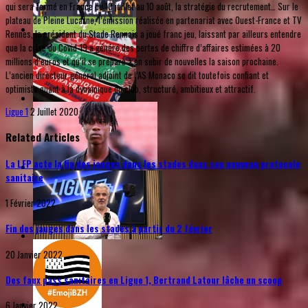
qui sera fermé en France du 10 juillet au 10 août, la stratégie du recrutement… Sur le
plateau de Pleine Lucarne, l’émission réalisée en partenariat avec Ouest-France et TV
Rennes, le président du Stade Rennais a joué franc jeu, laissant par ailleurs entendre
que la crise du Covid-19 a généré des pertes de chiffre d’affaires estimées à 20
millions d’euros et qu’il se prépare à en subir de nouvelles la saison prochaine.
L’ancien directeur général adjoint de l’AS Monaco se dit toutefois confiant et
optimiste quant à la dynamique du club, structuré, ambitieux et attractif.
Ligue 1
2 Juillet 2020
Related Articles
La LFP acte la fin des jauges dans les stades dans son nouveau protocole
sanitaire
1 Février 2022
Fin des jauges dans les stades à partir du 2 février
20 Janvier 2022
Des faux pass sanitaires en Ligue 1, Bertrand Latour lâche un scoop
6 Janvier 2022