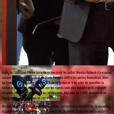
Invité de l’émission Pleine Lucarne ce mercredi 1er juillet, Nicolas Holveck n’a esquivé
aucune question. Le président du Stade Rennais chiffre les pertes financières, liées
au Covid-19, à 20 millions d’euros. S’il dit se préparer à en subir de nouvelles la
saison prochaine, il ne cache pas que les signes sont plus positifs qu’ils n’étaient
imaginés. Avec des partenaires au rendez-vous, déjà plus de 5 000 abonnés et un
fonctionnement interne qui lui correspond.
Nicolas Holveck n’a esquivé aucune question. Sa fonction présidentielle, la nouvelle
organisation aux commandes, le Roazhon Park, la réalité du marché des transferts,