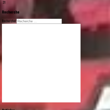
31
Recherche
Rechercher
© Free
Joomla! 3 Modules
- by
VinaGecko.com