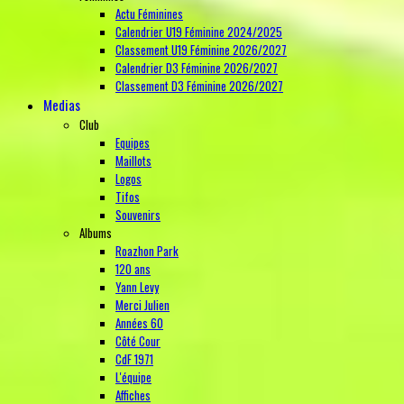
Actu Féminines
Calendrier U19 Féminine 2024/2025
Classement U19 Féminine 2026/2027
Calendrier D3 Féminine 2026/2027
Classement D3 Féminine 2026/2027
Medias
Club
Equipes
Maillots
Logos
Tifos
Souvenirs
Albums
Roazhon Park
120 ans
Yann Levy
Merci Julien
Années 60
Côté Cour
CdF 1971
L'équipe
Affiches