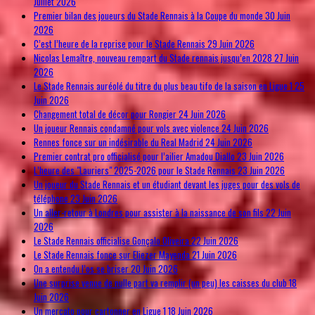
Juillet 2026
Premier bilan des joueurs du Stade Rennais à la Coupe du monde
30 Juin
2026
C’est l’heure de la reprise pour le Stade Rennais
29 Juin 2026
Nicolas Lemaître, nouveau rempart du Stade rennais jusqu’en 2028
27 Juin
2026
Le Stade Rennais auréolé du titre du plus beau tifo de la saison en Ligue 1
25
Juin 2026
Changement total de décor pour Rongier
24 Juin 2026
Un joueur Rennais condamné pour vols avec violence
24 Juin 2026
Rennes fonce sur un indésirable du Real Madrid
24 Juin 2026
Premier contrat pro officialisé pour l’ailier Amadou Diallo
23 Juin 2026
L’heure des "Lauriers" 2025-2026 pour le Stade Rennais
23 Juin 2026
Un joueur du Stade Rennais et un étudiant devant les juges pour des vols de
téléphone
23 Juin 2026
Un aller-retour à Londres pour assister à la naissance de son fils
22 Juin
2026
Le Stade Rennais officialise Gonçalo Oliveira
22 Juin 2026
Le Stade Rennais fonce sur Eliezer Mayenda
21 Juin 2026
On a entendu l’os se briser
20 Juin 2026
Une surprise venue de nulle part va remplir (un peu) les caisses du club
18
Juin 2026
Un mercato pour cartonner en Ligue 1
18 Juin 2026