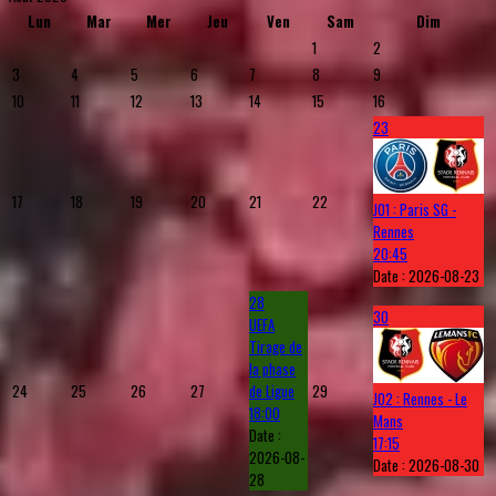
Lun
Mar
Mer
Jeu
Ven
Sam
Dim
1
2
3
4
5
6
7
8
9
10
11
12
13
14
15
16
23
17
18
19
20
21
22
J01 : Paris SG -
Rennes
20:45
Date :
2026-08-23
28
30
UEFA
Tirage de
la phase
24
25
26
27
de Ligue
29
J02 : Rennes - Le
18:00
Mans
Date :
17:15
2026-08-
Date :
2026-08-30
28