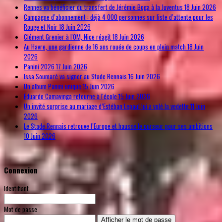
Rennes va bénéficier du transfert de Jérémie Boga à la Juventus
18 Juin 2026
Campagne d’abonnement : déjà 4 000 personnes sur liste d’attente pour les
Rouge et Noir
18 Juin 2026
Clément Grenier à l'OM, Nice réagit
18 Juin 2026
Au Havre, une gardienne de 16 ans rouée de coups en plein match
18 Juin
2026
Panini 2026
17 Juin 2026
Issa Soumaré va signer au Stade Rennais
16 Juin 2026
Un album Panini unique
15 Juin 2026
Eduardo Camavinga retourne à l'école
15 Juin 2026
Un invité surprise au mariage d’Estéban Lepaul lui a volé la vedette
11 Juin
2026
Le Stade Rennais retrouve l’Europe et hausse le curseur pour ses ambitions
10 Juin 2026
Connexion
Identifiant
Mot de passe
Afficher le mot de passe