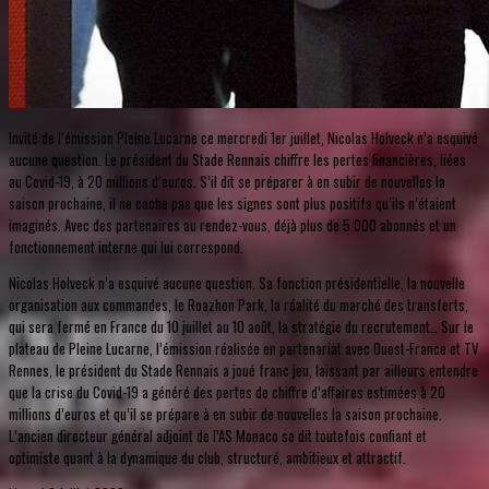
Invité de l’émission Pleine Lucarne ce mercredi 1er juillet, Nicolas Holveck n’a esquivé
aucune question. Le président du Stade Rennais chiffre les pertes financières, liées
au Covid-19, à 20 millions d’euros. S’il dit se préparer à en subir de nouvelles la
saison prochaine, il ne cache pas que les signes sont plus positifs qu’ils n’étaient
imaginés. Avec des partenaires au rendez-vous, déjà plus de 5 000 abonnés et un
fonctionnement interne qui lui correspond.
Nicolas Holveck n’a esquivé aucune question. Sa fonction présidentielle, la nouvelle
organisation aux commandes, le Roazhon Park, la réalité du marché des transferts,
qui sera fermé en France du 10 juillet au 10 août, la stratégie du recrutement… Sur le
plateau de Pleine Lucarne, l’émission réalisée en partenariat avec Ouest-France et TV
Rennes, le président du Stade Rennais a joué franc jeu, laissant par ailleurs entendre
que la crise du Covid-19 a généré des pertes de chiffre d’affaires estimées à 20
millions d’euros et qu’il se prépare à en subir de nouvelles la saison prochaine.
L’ancien directeur général adjoint de l’AS Monaco se dit toutefois confiant et
optimiste quant à la dynamique du club, structuré, ambitieux et attractif.