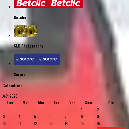
Betclic
SLB Photography
Sorare
Calendrier
Août 2026
Lun
Mar
Mer
Jeu
Ven
Sam
Dim
1
2
3
4
5
6
7
8
9
10
11
12
13
14
15
16