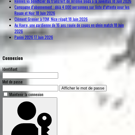
Rennes va bénéficier du transfert de Jérémie Boga à la Juventus
18 Juin 2026
Campagne d’abonnement : déjà 4 000 personnes sur liste d’attente pour les
Rouge et Noir
18 Juin 2026
Clément Grenier à l'OM, Nice réagit
18 Juin 2026
Au Havre, une gardienne de 16 ans rouée de coups en plein match
18 Juin
2026
Panini 2026
17 Juin 2026
Connexion
Identifiant
Mot de passe
Afficher le mot de passe
Maintenir la connexion