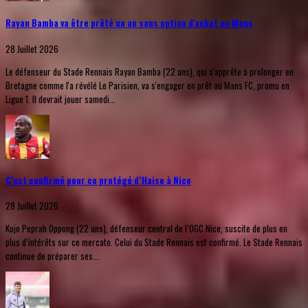
Rayan Bamba va être prêté un an sans option d'achat au Mans
28 Juillet 2026
Le défenseur du Stade Rennais Rayan Bamba (22 ans), qui s'apprête à prolonger en
Bretagne comme l'a révélé Le Parisien, va s'engager en prêt au Mans FC, promu en
Ligue 1. Il devrait jouer samedi...
C’est confirmé pour ce protégé d’Haise à Nice
28 Juillet 2026
Kojo Peprah Oppong (22 ans), défenseur central de l’OGC Nice, suscite de plus en
plus d’intérêts sur ce mercato. Celui du Stade Rennais est confirmé. Le Stade Rennais
continue de préparer ses...