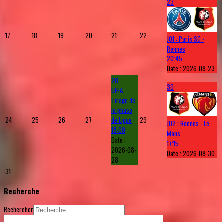
23
17
18
19
20
21
22
J01 : Paris SG -
Rennes
20:45
Date :
2026-08-23
28
30
UEFA
Tirage de
la phase
24
25
26
27
de Ligue
29
J02 : Rennes - Le
18:00
Mans
Date :
17:15
2026-08-
Date :
2026-08-30
28
31
Recherche
Rechercher