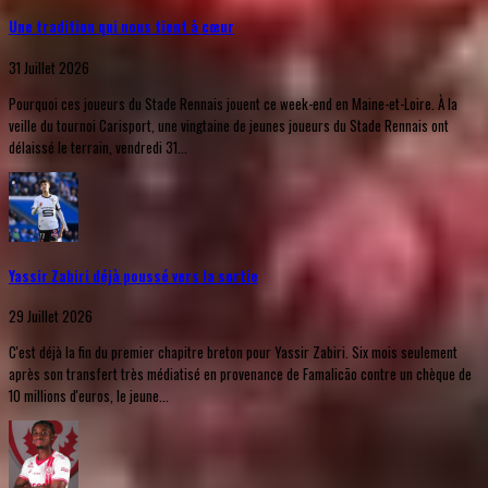
Une tradition qui nous tient à cœur
31 Juillet 2026
Pourquoi ces joueurs du Stade Rennais jouent ce week-end en Maine-et-Loire. À la
veille du tournoi Carisport, une vingtaine de jeunes joueurs du Stade Rennais ont
délaissé le terrain, vendredi 31...
Yassir Zabiri déjà poussé vers la sortie
29 Juillet 2026
C'est déjà la fin du premier chapitre breton pour Yassir Zabiri. Six mois seulement
après son transfert très médiatisé en provenance de Famalicão contre un chèque de
10 millions d'euros, le jeune...