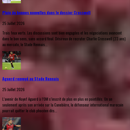
Pluie de bonnes nouvelles dans le dossier Cresswell
25 Juillet 2026
Trois feux verts. Les discussions sont bien engagées et les négociations avancent
dans le bon sens, sans accord final. Désireux de recruter Charlie Cresswell (23 ans)
au mercato, le Stade Rennais...
Aguerd renvoyé au Stade Rennais
25 Juillet 2026
L’avenir de Nayef Aguerd à l’OM s’inscrit de plus en plus en pointillés. Un an
seulement après son arrivée sur la Canebière, le défenseur international marocain
pourrait quitter le club phocéen dès...