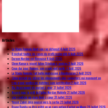
© Free
Joomla! 3 Modules
- by
VinaGecko.com
Articles
Le Stade Rennais tient son roc défensif
4 Août 2026
Il cochait toutes les cases du profil recherché
4 Août 2026
Doreen Norden est Rennaise
4 Août 2026
Glenn Kamara rejoint Julien Stéphan à Londres
3 Août 2026
Coup dur pour Rennes, son crack veut partir
3 Août 2026
Le Stade Rennais fait belle impression à Galatasaray
3 Août 2026
Côme prévoit de retirer les abonnements des supporters qui manquent un
trop grand nombre de matches sans justification
2 Août 2026
J'ai directement été motivé à venir
31 Juillet 2026
Accord pour le prêt de l'ailier Nordan Mukiele
31 Juillet 2026
Une tradition qui nous tient à cœur
31 Juillet 2026
Yassir Zabiri déjà poussé vers la sortie
29 Juillet 2026
Rayan Bamba va être prêté un an sans option d'achat au Mans
28 Juillet 2026