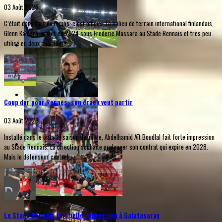
03 Août 2026
C’était dans l’air du temps, c’est officiel. Le milieu de terrain international finlandais,
Glenn Kamara, arrivé en 2024 sous Frederic Massara au Stade Rennais et très peu
utilisé en deux ans, faute...
Coup dur pour Rennes, son crack veut partir
03 Août 2026
Installé dans le onze la saison dernière, Abdelhamid Aït Boudlal fait forte impression
au Stade Rennais. La direction souhaite prolonger son contrat qui expire en 2028.
Mais le défenseur central...
Le Stade Rennais fait belle impression à Galatasaray