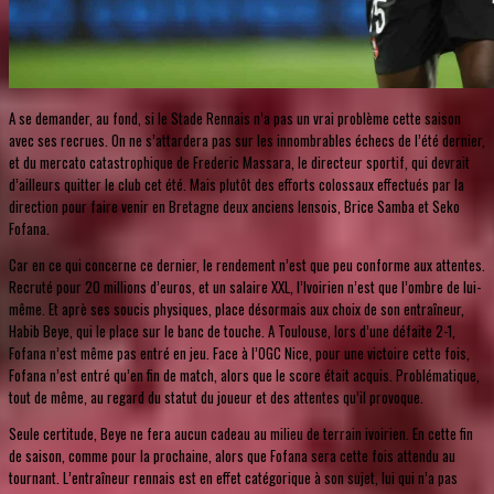
A se demander, au fond, si le Stade Rennais n’a pas un vrai problème cette saison
avec ses recrues. On ne s’attardera pas sur les innombrables échecs de l’été dernier,
et du mercato catastrophique de Frederic Massara, le directeur sportif, qui devrait
d’ailleurs quitter le club cet été. Mais plutôt des efforts colossaux effectués par la
direction pour faire venir en Bretagne deux anciens lensois, Brice Samba et Seko
Fofana.
Car en ce qui concerne ce dernier, le rendement n’est que peu conforme aux attentes.
Recruté pour 20 millions d’euros, et un salaire XXL, l’Ivoirien n’est que l’ombre de lui-
même. Et aprè ses soucis physiques, place désormais aux choix de son entraîneur,
Habib Beye, qui le place sur le banc de touche. A Toulouse, lors d’une défaite 2-1,
Fofana n’est même pas entré en jeu. Face à l’OGC Nice, pour une victoire cette fois,
Fofana n’est entré qu’en fin de match, alors que le score était acquis. Problématique,
tout de même, au regard du statut du joueur et des attentes qu’il provoque.
Seule certitude, Beye ne fera aucun cadeau au milieu de terrain ivoirien. En cette fin
de saison, comme pour la prochaine, alors que Fofana sera cette fois attendu au
tournant. L’entraîneur rennais est en effet catégorique à son sujet, lui qui n’a pas