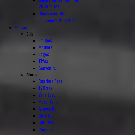
2026/2027
Classement D3
Féminine 2026/2027
Medias
Club
Equipes
Maillots
Logos
Tifos
Souvenirs
Albums
Roazhon Park
120 ans
Yann Levy
Merci Julien
Années 60
Côté Cour
CdF 1971
L'équipe