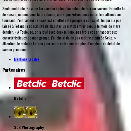
Seule certitude, Beye ne fera aucun cadeau au milieu de terrain ivoirien. En cette fin
de saison, comme pour la prochaine, alors que Fofana sera cette fois attendu au
tournant. L’entraîneur rennais est en effet catégorique à son sujet, lui qui n’a pas
laissé à Fofana la possibilité de disputer un match entier depuis le mois de mars
dernier. « A Toulouse, on a joué avec deux milieux, pas trois et par rapport aux
caractéristiques de mon groupe, j’ai choisi de ne pas mettre d’entrée Seko. »
Attention, le malaise Fofana pourrait prendre encore plus d’ampleur en début de
saison prochaine.
Mentions Légales
Partenaires
Betclic
SLB Photography