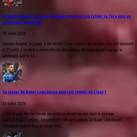
Un cadre majeur passe au bloc opératoire et son retour se fera avec un
accessoire inhabituel
25 Juillet 2026
Valentin Rongier, le joueur, a été victime d’une fracture du nez lors d’un entraînement
le 21 juillet. L’incident a nécessité une intervention chirurgicale qui a eu lieu le
lendemain, soit le 22...
Ce joueur du Bayer Leverkusen pourrait revenir en Ligue 1
24 Juillet 2026
L’intérêt pour Martin Terrier se renforce de jour en jour dans le paysage
footballistique français. Actuellement sous les couleurs du Bayer Leverkusen,
l’attaquant semble être un joueur très...