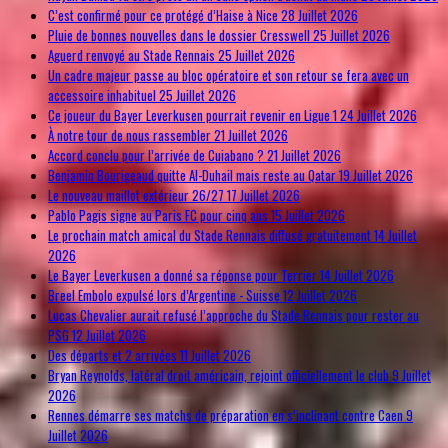
C’est confirmé pour ce protégé d’Haise à Nice
28 Juillet 2026
Pluie de bonnes nouvelles dans le dossier Cresswell
25 Juillet 2026
Aguerd renvoyé au Stade Rennais
25 Juillet 2026
Un cadre majeur passe au bloc opératoire et son retour se fera avec un
accessoire inhabituel
25 Juillet 2026
Ce joueur du Bayer Leverkusen pourrait revenir en Ligue 1
24 Juillet 2026
À notre tour de nous rassembler
21 Juillet 2026
Accord conclu pour l’arrivée de Cuiabano ?
21 Juillet 2026
Benjamin Bourigeaud quitte Al-Duhail mais reste au Qatar
19 Juillet 2026
Le nouveau maillot extérieur 26/27
17 Juillet 2026
Pablo Pagis signe au Paris FC pour cinq ans
15 Juillet 2026
Le prochain match amical du Stade Rennais diffusé gratuitement
14 Juillet
2026
Le Bayer Leverkusen a donné sa réponse pour Terrier
14 Juillet 2026
Breel Embolo expulsé lors d’Argentine - Suisse
12 Juillet 2026
Lucas Chevalier aurait refusé l’approche du Stade Rennais pour rester au
PSG
12 Juillet 2026
Des départs et 2 arrivées
11 Juillet 2026
Bryan Reynolds, latéral droit américain, rejoint officiellement le club
9 Juillet
2026
Rennes démarre ses matchs de préparation en s’inclinant contre Caen
9
Juillet 2026