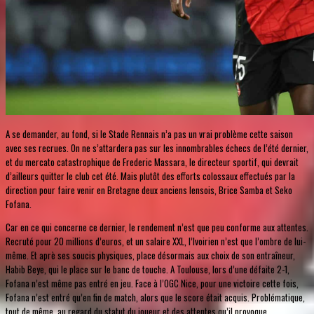
A se demander, au fond, si le Stade Rennais n’a pas un vrai problème cette saison
avec ses recrues. On ne s’attardera pas sur les innombrables échecs de l’été dernier,
et du mercato catastrophique de Frederic Massara, le directeur sportif, qui devrait
d’ailleurs quitter le club cet été. Mais plutôt des efforts colossaux effectués par la
direction pour faire venir en Bretagne deux anciens lensois, Brice Samba et Seko
Fofana.
Car en ce qui concerne ce dernier, le rendement n’est que peu conforme aux attentes.
Recruté pour 20 millions d’euros, et un salaire XXL, l’Ivoirien n’est que l’ombre de lui-
même. Et aprè ses soucis physiques, place désormais aux choix de son entraîneur,
Habib Beye, qui le place sur le banc de touche. A Toulouse, lors d’une défaite 2-1,
Fofana n’est même pas entré en jeu. Face à l’OGC Nice, pour une victoire cette fois,
Fofana n’est entré qu’en fin de match, alors que le score était acquis. Problématique,
tout de même, au regard du statut du joueur et des attentes qu’il provoque.