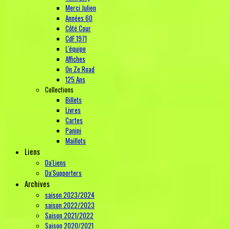
Merci Julien
Années 60
Côté Cour
CdF 1971
L'équipe
Affiches
On Ze Road
125 Ans
Collections
Billets
Livres
Cartes
Panini
Maillots
Liens
Da'Liens
Da'Supporters
Archives
saison 2023/2024
saison 2022/2023
Saison 2021/2022
Saison 2020/2021