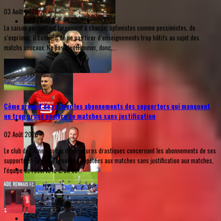
03 Août 2026
La saison permettant largement à chacun, optimistes comme pessimistes, de
s’exprimer, il convient de ne pas tirer d’enseignements trop hâtifs au sujet des
matchs amicaux. Ne pas s’enflammer, donc,...
Côme prévoit de retirer les abonnements des supporters qui manquent
un trop grand nombre de matches sans justification
02 Août 2026
Le club de Côme a prévu des mesures drastiques concernant les abonnements de ses
supporters. En cas d'absences répétées aux matches sans justification aux matches,
l'équipe se réserve le droit de...