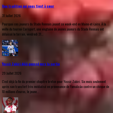
Une tradition qui nous tient à cœur
31 Juillet 2026
Pourquoi ces joueurs du Stade Rennais jouent ce week-end en Maine-et-Loire. À la
veille du tournoi Carisport, une vingtaine de jeunes joueurs du Stade Rennais ont
délaissé le terrain, vendredi 31...
Yassir Zabiri déjà poussé vers la sortie
29 Juillet 2026
C'est déjà la fin du premier chapitre breton pour Yassir Zabiri. Six mois seulement
après son transfert très médiatisé en provenance de Famalicão contre un chèque de
10 millions d'euros, le jeune...