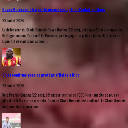
Rayan Bamba va être prêté un an sans option d'achat au Mans
28 Juillet 2026
Le défenseur du Stade Rennais Rayan Bamba (22 ans), qui s'apprête à prolonger en
Bretagne comme l'a révélé Le Parisien, va s'engager en prêt au Mans FC, promu en
Ligue 1. Il devrait jouer samedi...
C’est confirmé pour ce protégé d’Haise à Nice
28 Juillet 2026
Kojo Peprah Oppong (22 ans), défenseur central de l’OGC Nice, suscite de plus en
plus d’intérêts sur ce mercato. Celui du Stade Rennais est confirmé. Le Stade Rennais
continue de préparer ses...