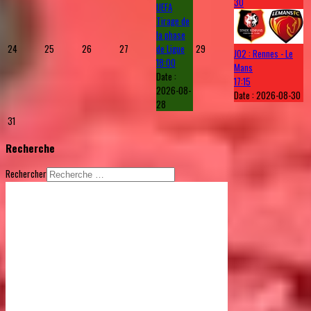
30
UEFA
Tirage de
la phase
24
25
26
27
de Ligue
29
J02 : Rennes - Le
18:00
Mans
Date :
17:15
2026-08-
Date :
2026-08-30
28
31
Recherche
Rechercher