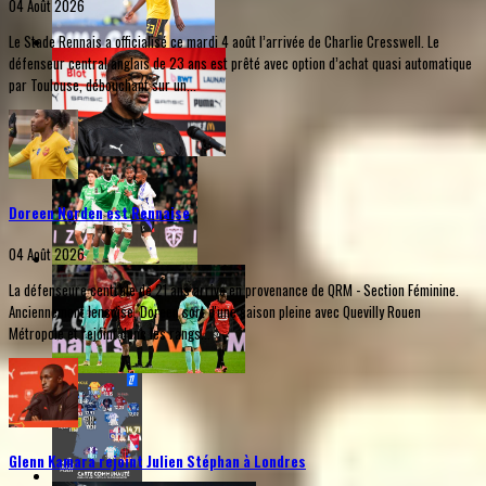
04 Août 2026
Le Stade Rennais a officialisé ce mardi 4 août l’arrivée de Charlie Cresswell. Le
défenseur central anglais de 23 ans est prêté avec option d’achat quasi automatique
par Toulouse, débouchant sur un...
Doreen Norden est Rennaise
04 Août 2026
La défenseure centrale de 21 ans arrive en provenance de QRM - Section Féminine.
Anciennement lensoise, Doreen sort d'une saison pleine avec Quevilly Rouen
Métropole et rejoint donc les rangs...
Glenn Kamara rejoint Julien Stéphan à Londres