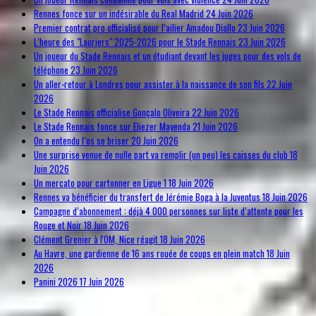
Rennes fonce sur un indésirable du Real Madrid
24 Juin 2026
Premier contrat pro officialisé pour l’ailier Amadou Diallo
23 Juin 2026
L’heure des "Lauriers" 2025-2026 pour le Stade Rennais
23 Juin 2026
Un joueur du Stade Rennais et un étudiant devant les juges pour des vols de
téléphone
23 Juin 2026
Un aller-retour à Londres pour assister à la naissance de son fils
22 Juin
2026
Le Stade Rennais officialise Gonçalo Oliveira
22 Juin 2026
Le Stade Rennais fonce sur Eliezer Mayenda
21 Juin 2026
On a entendu l’os se briser
20 Juin 2026
Une surprise venue de nulle part va remplir (un peu) les caisses du club
18
Juin 2026
Un mercato pour cartonner en Ligue 1
18 Juin 2026
Rennes va bénéficier du transfert de Jérémie Boga à la Juventus
18 Juin 2026
Campagne d’abonnement : déjà 4 000 personnes sur liste d’attente pour les
Rouge et Noir
18 Juin 2026
Clément Grenier à l'OM, Nice réagit
18 Juin 2026
Au Havre, une gardienne de 16 ans rouée de coups en plein match
18 Juin
2026
Panini 2026
17 Juin 2026