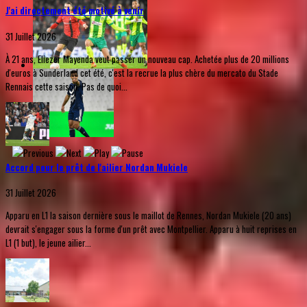
J'ai directement été motivé à venir
31 Juillet 2026
À 21 ans, Eliezer Mayenda veut passer un nouveau cap. Achetée plus de 20 millions
d'euros à Sunderland cet été, c'est la recrue la plus chère du mercato du Stade
Rennais cette saison. Pas de quoi...
Accord pour le prêt de l'ailier Nordan Mukiele
31 Juillet 2026
Apparu en L1 la saison dernière sous le maillot de Rennes, Nordan Mukiele (20 ans)
devrait s'engager sous la forme d'un prêt avec Montpellier. Apparu à huit reprises en
L1 (1 but), le jeune ailier...