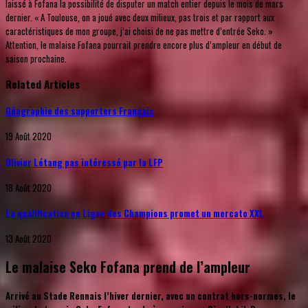
laissé à Fofana la possibilité de disputer un match entier depuis le mois de mars
dernier. « A Toulouse, on a joué avec deux milieux, pas trois et par rapport aux
caractéristiques de mon groupe, j’ai choisi de ne pas mettre d’entrée Seko. »
Attention, le malaise Fofana pourrait prendre encore plus d’ampleur en début de
saison prochaine.
Related Articles
Géographie des supporters Français
19 Août 2020
Olivier Létang pas intéressé par la LFP
18 Août 2020
La qualification en Ligue des Champions promet un mercato XXL
13 Août 2020
Le malaise Seko Fofana prend de l’ampleur
Arrivé au Stade Rennais l’hiver dernier, avec un contrat hors-normes, le