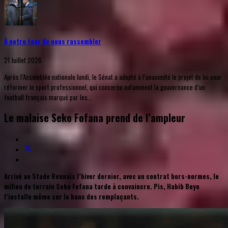
À notre tour de nous rassembler
21 Juillet 2026
Après l’Assemblée nationale lundi, le Sénat a adopté à l’unanimité le projet de loi pour
réformer le sport professionnel, qui concerne notamment la gouvernance d’un
football français marqué par les...
Le malaise Seko Fofana prend de l’ampleur
Arrivé au Stade Rennais l’hiver dernier, avec un contrat hors-normes, le
milieu de terrain Seko Fofana tarde à convaincre. Pis, Habib Beye
l’installe même sur le banc des remplaçants.