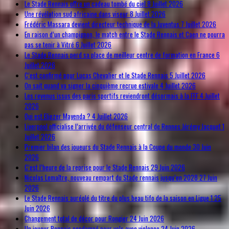
Le Stade Rennais offre un cadeau tombé du ciel
8 Juillet 2026
Une révélation sud africaine dans viseur
8 Juillet 2026
Frédéric Massara devient directeur technique de la Juventus
7 Juillet 2026
En raison d’un champignon, le match entre le Stade Rennais et Caen ne pourra
pas se tenir à Vitré
6 Juillet 2026
Le Stade Rennais perd sa place de meilleur centre de formation en France
6
Juillet 2026
C’est confirmé pour Lucas Chevalier et le Stade Rennais
5 Juillet 2026
On sait quand va signer la cinquième recrue estivale
4 Juillet 2026
Les revenus issus des paris sportifs reviendront désormais à la FFF
4 Juillet
2026
Qui est Eliezer Mayenda ?
4 Juillet 2026
Liverpool officialise l’arrivée du défenseur central de Rennes Jérémy Jacquet
1
Juillet 2026
Premier bilan des joueurs du Stade Rennais à la Coupe du monde
30 Juin
2026
C’est l’heure de la reprise pour le Stade Rennais
29 Juin 2026
Nicolas Lemaître, nouveau rempart du Stade rennais jusqu’en 2028
27 Juin
2026
Le Stade Rennais auréolé du titre du plus beau tifo de la saison en Ligue 1
25
Juin 2026
Changement total de décor pour Rongier
24 Juin 2026
Un joueur Rennais condamné pour vols avec violence
24 Juin 2026