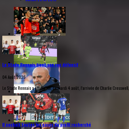
Le Stade Rennais tient son roc défensif
04 Août 2026
Le Stade Rennais a officialisé, ce mardi 4 août, l’arrivée de Charlie Cresswell
Il cochait toutes les cases du profil recherché