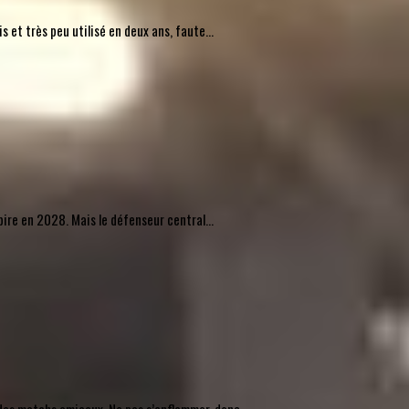
 et très peu utilisé en deux ans, faute...
pire en 2028. Mais le défenseur central...