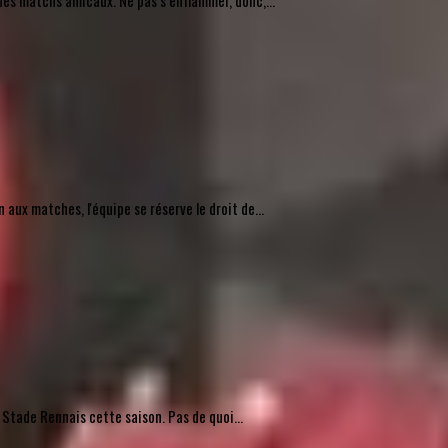
des matchs amicaux. Ne pas s’enflammer, donc,...
ux matches, l'équipe se réserve le droit de...
 Stade Rennais cette saison. Pas de quoi...