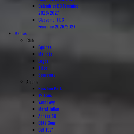
Calendrier D3 Féminine
2026/2027
Classement D3
Féminine 2026/2027
Medias
Club
Equipes
Maillots
Logos
Tifos
Souvenirs
Albums
Roazhon Park
120 ans
Yann Levy
Merci Julien
Années 60
Côté Cour
CdF 1971