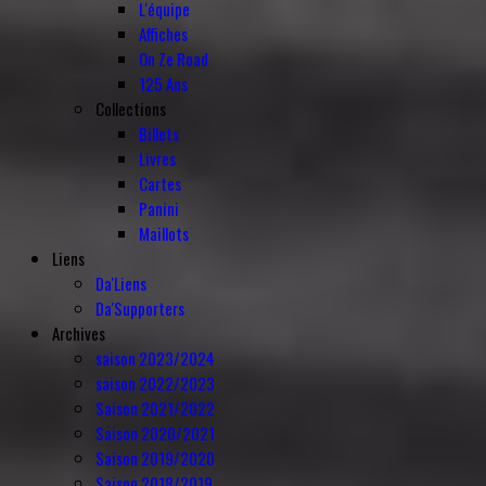
L'équipe
Affiches
On Ze Road
125 Ans
Collections
Billets
Livres
Cartes
Panini
Maillots
Liens
Da'Liens
Da'Supporters
Archives
saison 2023/2024
saison 2022/2023
Saison 2021/2022
Saison 2020/2021
Saison 2019/2020
Saison 2018/2019