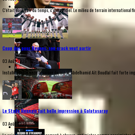
C’était dans l’air du temps, c’est officiel. Le milieu de terrain internationa
Coup dur pour Rennes, son crack veut partir
03 Août 2026
Installé dans le onze la saison dernière, Abdelhamid Aït Boudlal fait forte i
Le Stade Rennais fait belle impression à Galatasaray
03 Août 2026