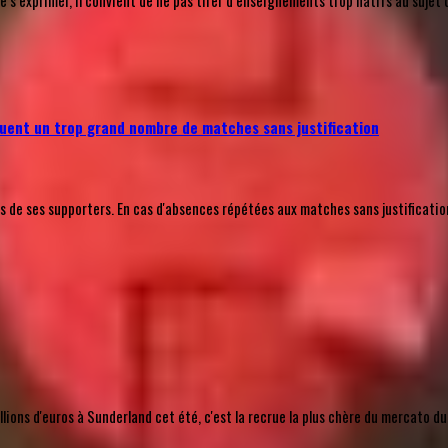
’exprimer, il convient de ne pas tirer d’enseignements trop hâtifs au sujet 
uent un trop grand nombre de matches sans justification
e ses supporters. En cas d'absences répétées aux matches sans justification a
ions d'euros à Sunderland cet été, c'est la recrue la plus chère du mercato du