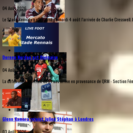
04 Août 2026
Le Stade Rennais a officialisé ce mardi 4 août l’arrivée de Charlie Cresswel
Doreen Norden est Rennaise
04 Août 2026
La défenseure centrale de 21 ans arrive en provenance de QRM - Section Fémi
Glenn Kamara rejoint Julien Stéphan à Londres
03 Août 2026