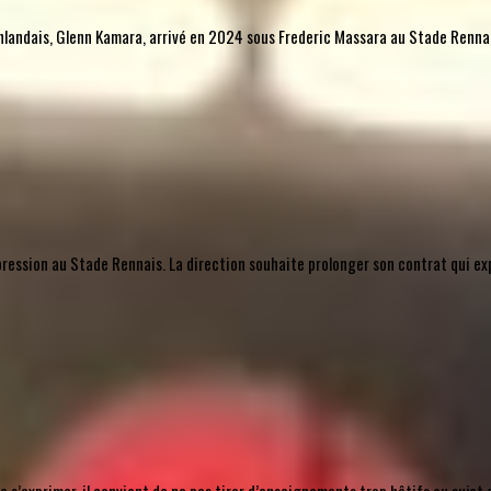
l finlandais, Glenn Kamara, arrivé en 2024 sous Frederic Massara au Stade Rennais
mpression au Stade Rennais. La direction souhaite prolonger son contrat qui ex