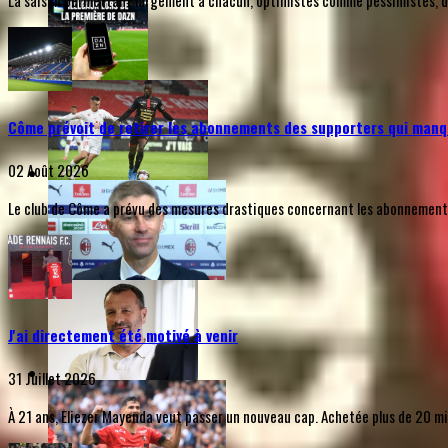
La saison permettant largement à chacun, optimistes comme pessimistes, de s
Côme prévoit de retirer les abonnements des supporters qui manq
02 Août 2026
Le club de Côme a prévu des mesures drastiques concernant les abonnements d
J'ai directement été motivé à venir
31 Juillet 2026
À 21 ans, Eliezer Mayenda veut passer un nouveau cap. Achetée plus de 20 mill