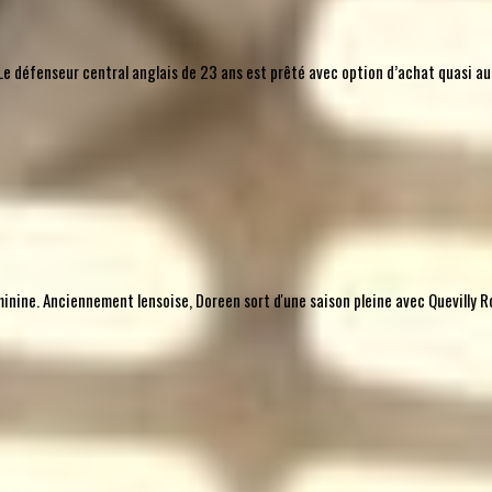
l. Le défenseur central anglais de 23 ans est prêté avec option d’achat quasi 
nine. Anciennement lensoise, Doreen sort d'une saison pleine avec Quevilly Ro