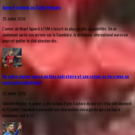
Aguerd renvoyé au Stade Rennais
25 Juillet 2026
L’avenir de Nayef Aguerd à l’OM s’inscrit de plus en plus en pointillés. Un an
seulement après son arrivée sur la Canebière, le défenseur international marocain
pourrait quitter le club phocéen dès...
Un cadre majeur passe au bloc opératoire et son retour se fera avec un
accessoire inhabituel
25 Juillet 2026
Valentin Rongier, le joueur, a été victime d’une fracture du nez lors d’un entraînement
le 21 juillet. L’incident a nécessité une intervention chirurgicale qui a eu lieu le
lendemain, soit le 22...