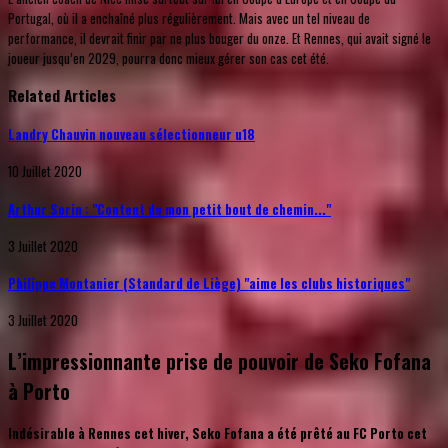
Portugal, où il a enchaîné plus régulièrement. Mais avec un tel niveau de
performance, il devrait finir par ne plus bouger du onze. Et Rennes, qui avait signé le
joueur jusqu’en 2029, pourra donc mieux gérer son cas cet été.
Related Articles
Landry Chauvin nouveau sélectionneur u18
10 Juillet 2020
Arthur Sorin : "Content de mon petit bout de chemin..."
3 Juillet 2020
Philippe Montanier (Standard de Liège) "aime les clubs historiques"
3 Juillet 2020
L’impressionnante prise de pouvoir de Seko Fofana
à Porto
Indésirable à Rennes cet hiver, Seko Fofana a été prêté au FC Porto cet