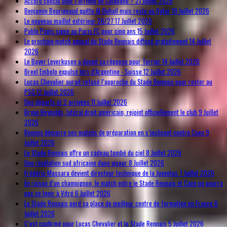
Accord conclu pour l’arrivée de Cuiabano ?
21 Juillet 2026
Benjamin Bourigeaud quitte Al-Duhail mais reste au Qatar
19 Juillet 2026
Le nouveau maillot extérieur 26/27
17 Juillet 2026
Pablo Pagis signe au Paris FC pour cinq ans
15 Juillet 2026
Le prochain match amical du Stade Rennais diffusé gratuitement
14 Juillet
2026
Le Bayer Leverkusen a donné sa réponse pour Terrier
14 Juillet 2026
Breel Embolo expulsé lors d’Argentine - Suisse
12 Juillet 2026
Lucas Chevalier aurait refusé l’approche du Stade Rennais pour rester au
PSG
12 Juillet 2026
Des départs et 2 arrivées
11 Juillet 2026
Bryan Reynolds, latéral droit américain, rejoint officiellement le club
9 Juillet
2026
Rennes démarre ses matchs de préparation en s’inclinant contre Caen
9
Juillet 2026
Le Stade Rennais offre un cadeau tombé du ciel
8 Juillet 2026
Une révélation sud africaine dans viseur
8 Juillet 2026
Frédéric Massara devient directeur technique de la Juventus
7 Juillet 2026
En raison d’un champignon, le match entre le Stade Rennais et Caen ne pourra
pas se tenir à Vitré
6 Juillet 2026
Le Stade Rennais perd sa place de meilleur centre de formation en France
6
Juillet 2026
C’est confirmé pour Lucas Chevalier et le Stade Rennais
5 Juillet 2026