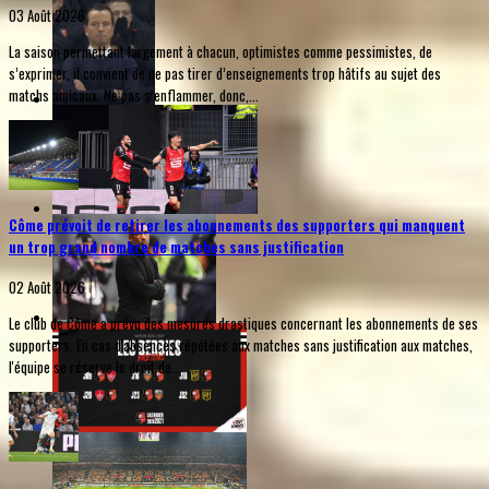
03 Août 2026
La saison permettant largement à chacun, optimistes comme pessimistes, de
s’exprimer, il convient de ne pas tirer d’enseignements trop hâtifs au sujet des
matchs amicaux. Ne pas s’enflammer, donc,...
Côme prévoit de retirer les abonnements des supporters qui manquent
un trop grand nombre de matches sans justification
02 Août 2026
Le club de Côme a prévu des mesures drastiques concernant les abonnements de ses
supporters. En cas d'absences répétées aux matches sans justification aux matches,
l'équipe se réserve le droit de...