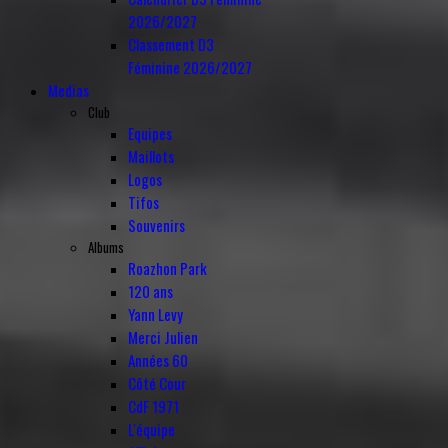
2026/2027
Classement D3
Féminine 2026/2027
Medias
Club
Equipes
Maillots
Logos
Tifos
Souvenirs
Albums
Roazhon Park
120 ans
Yann Levy
Merci Julien
Années 60
Côté Cour
CdF 1971
L'équipe