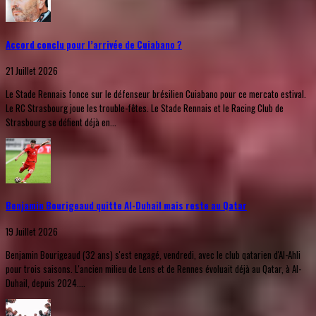
Accord conclu pour l’arrivée de Cuiabano ?
21 Juillet 2026
Le Stade Rennais fonce sur le défenseur brésilien Cuiabano pour ce mercato estival.
Le RC Strasbourg joue les trouble-fêtes. Le Stade Rennais et le Racing Club de
Strasbourg se défient déjà en...
Benjamin Bourigeaud quitte Al-Duhail mais reste au Qatar
19 Juillet 2026
Benjamin Bourigeaud (32 ans) s'est engagé, vendredi, avec le club qatarien d'Al-Ahli
pour trois saisons. L'ancien milieu de Lens et de Rennes évoluait déjà au Qatar, à Al-
Duhail, depuis 2024....