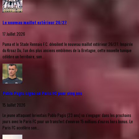
Le nouveau maillot extérieur 26/27
17 Juillet 2026
Puma et le Stade Rennais F.C. dévoilent le nouveau maillot extérieur 26/27. Inspirée
du Kroaz Du, l'un des plus anciens emblèmes de la Bretagne, cette nouvelle tunique
célèbre un territoire, son...
Pablo Pagis signe au Paris FC pour cinq ans
15 Juillet 2026
Le jeune attaquant lorientais Pablo Pagis (23 ans) va s'engager dans les prochains
jours avec le Paris FC pour un transfert d'environ 15 millions d'euros hors bonus. Le
Paris FC accélère son...