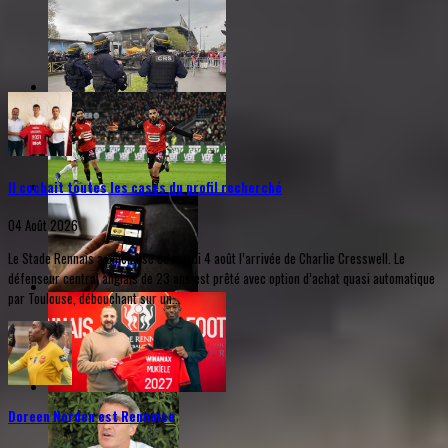
Il cochait toutes les cases du profil recherché
04 Août 2026
Le Stade Rennais a officialisé ce mardi 4 août l’arrivée de Charlie Cresswell. Le
défenseur central anglais de 23 ans est prêté avec option d’achat quasi automatique
par Toulouse, débouchant sur un...
Doreen Norden est Rennaise