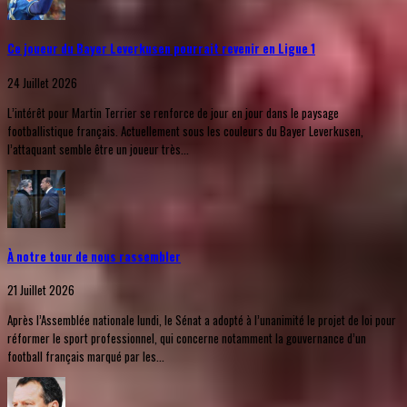
Ce joueur du Bayer Leverkusen pourrait revenir en Ligue 1
24 Juillet 2026
L’intérêt pour Martin Terrier se renforce de jour en jour dans le paysage
footballistique français. Actuellement sous les couleurs du Bayer Leverkusen,
l’attaquant semble être un joueur très...
À notre tour de nous rassembler
21 Juillet 2026
Après l’Assemblée nationale lundi, le Sénat a adopté à l’unanimité le projet de loi pour
réformer le sport professionnel, qui concerne notamment la gouvernance d’un
football français marqué par les...