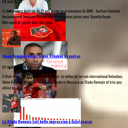
04 Août 2026
La défenseure centrale de 21 ans arrive en provenance de QRM - Section Féminine.
Anciennement lensoise, Doreen sort d'une saison pleine avec Quevilly Rouen
Métropole et rejoint donc les rangs...
Glenn Kamara rejoint Julien Stéphan à Londres
03 Août 2026
C’était dans l’air du temps, c’est officiel. Le milieu de terrain international finlandais,
Glenn Kamara, arrivé en 2024 sous Frederic Massara au Stade Rennais et très peu
utilisé en deux ans, faute...
Le Stade Rennais fait belle impression à Galatasaray