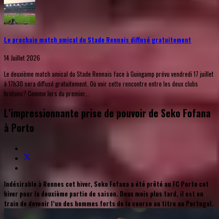
Le prochain match amical du Stade Rennais diffusé gratuitement
14 Juillet 2026
Le deuxième match amical du Stade Rennais face à Guingamp prévu vendredi 17 juillet
à 17h30 sera diffusé gratuitement. Où voir cette rencontre entre les deux clubs
bretons? Comme lors du premier...
L’impressionnante prise de pouvoir de Seko Fofana
à Porto
Indésirable à Rennes cet hiver, Seko Fofana a été prêté au FC Porto cet
hiver pour la deuxième partie de saison. Deux mois plus tard, il est en
train de devenir l’un des hommes forts de la course au titre au Portugal.