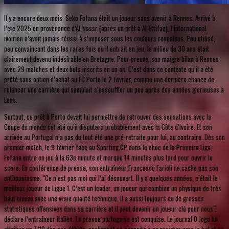
Il y a encore deux mois, Seko Fofana était un joueur sans avenir à Rennes. Arrivé à
l’été 2025 en provenance d’Al-Nassr (après un prêt à Al-Ettifaq), l’international
ivoirien n’avait jamais réussi à s’imposer sous les couleurs rennaises. Peu utilisé,
peu convaincant dans les rares fois où il entrait en jeu, le milieu de 30 ans était
clairement devenu indésirable en Bretagne. Pour preuve, son maigre bilan à Rennes
avec 29 matches et deux buts inscrits en un an. C’est dans ce contexte qu’il a été
prêté sans option d’achat au FC Porto le 2 février, comme une dernière chance de
relancer une carrière qui semblait s’essouffler un peu après des années glorieuses à
Lens.
Surtout, ce prêt à Porto devait lui permettre de retrouver des sensations avec la
Coupe du monde cet été qu’il disputera probablement avec la Côte d’Ivoire. Et son
arrivée au Portugal n’a pas du tout été une pré-retraite pour lui, au contraire. Dès son
premier match, le 9 février face au Sporting CP dans le choc de la Primeira Liga,
Fofana entre en jeu à la 63e minute et marque 14 minutes plus tard pour ouvrir le
score. En conférence de presse, son entraîneur Francesco Farioli ne cache pas son
enthousiasme. "Ce n’est pas moi qui l’ai découvert. Il y a quelques années, c’était le
meilleur joueur de Ligue 1. C’est un leader, un joueur qui combine un physique de très
haut niveau avec une vraie qualité technique. Il a aussi toujours eu de grosses
statistiques offensives dans sa carrière et il peut devenir un joueur clé pour nous",
déclare l’entraîneur italien. La presse portugaise est conquise. Le journal O Jogo lui