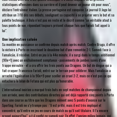
statistiques offensives dans sa carrière et il peut devenir un joueur clé pour nous",
déclare l’entraîneur italien. La presse portugaise est conquise. Le journal O Jogo lui
attribue un 7/10 dès ses débuts, soulignant sa capacité à se projeter vers le but et sa
palette technique. A Bola n’est pas en reste et le décrit comme "un véritable atout à
tous points de vue, répondant toujours présent chaque fois que Farioli fait appel à
lui".
Une implication saluée
Sa montée en puissance se confirme depuis match après match. Contre Braga, il offre
la victoire à Porto en inscrivant le deuxième but d’une remontée 2-1. Samedi face à
Famalicão, il récidive. Entré en jeu à la 44e minute, il a surgi dans le temps additionnel
(90e+1) avec un enchaînement somptueux - passements de jambes suivis d’une
frappe enroulée - et a cru offrir les trois points aux Dragons. Un but de dingue qui a
fait craquer Francesco Farioli, entré sur le terrain pour célébrer. Mais Famalicão a
arraché l’égalisation à la 90e+9 pour sceller un cruel 2-2, mais ce n’est pas ce qui
entachera le bilan de Fofana qui est plus qu’honorable.
L’international ivoirien a marqué trois buts en sept matches de championnat depuis
son arrivée, avec des contributions directes qui ont déjà rapporté cinq points à Porto
dans une course au titre que les Dragons mènent avec 5 points d’avance sur le
Sporting. Farioli ne s’y trompe pas : "il est prêté, mais il est très impliqué et
concentré, qu’il entre en jeu en cours de match ou qu’il soit titulaire. Il l’a encore
prouvé aujourd’hui", a-t-il confié ce samedi soir. En effet, l’ancien milieu lensois, qui