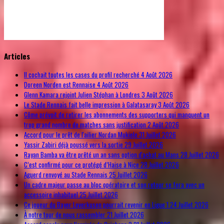
© Free
Joomla! 3 Modules
- by
VinaGecko.com
Articles
Il cochait toutes les cases du profil recherché
4 Août 2026
Doreen Norden est Rennaise
4 Août 2026
Glenn Kamara rejoint Julien Stéphan à Londres
3 Août 2026
Le Stade Rennais fait belle impression à Galatasaray
3 Août 2026
Côme prévoit de retirer les abonnements des supporters qui manquent un
trop grand nombre de matches sans justification
2 Août 2026
Accord pour le prêt de l'ailier Nordan Mukiele
31 Juillet 2026
Yassir Zabiri déjà poussé vers la sortie
29 Juillet 2026
Rayan Bamba va être prêté un an sans option d'achat au Mans
28 Juillet 2026
C’est confirmé pour ce protégé d’Haise à Nice
28 Juillet 2026
Aguerd renvoyé au Stade Rennais
25 Juillet 2026
Un cadre majeur passe au bloc opératoire et son retour se fera avec un
accessoire inhabituel
25 Juillet 2026
Ce joueur du Bayer Leverkusen pourrait revenir en Ligue 1
24 Juillet 2026
À notre tour de nous rassembler
21 Juillet 2026