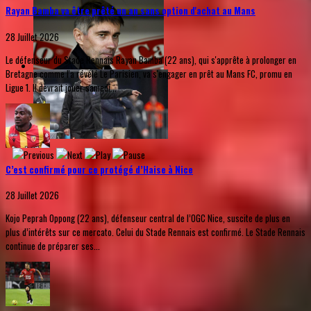
Rayan Bamba va être prêté un an sans option d'achat au Mans
28 Juillet 2026
Le défenseur du Stade Rennais Rayan Bamba (22 ans), qui s'apprête à prolonger en
Bretagne comme l'a révélé Le Parisien, va s'engager en prêt au Mans FC, promu en
Ligue 1. Il devrait jouer samedi...
C’est confirmé pour ce protégé d’Haise à Nice
28 Juillet 2026
Kojo Peprah Oppong (22 ans), défenseur central de l’OGC Nice, suscite de plus en
plus d’intérêts sur ce mercato. Celui du Stade Rennais est confirmé. Le Stade Rennais
continue de préparer ses...