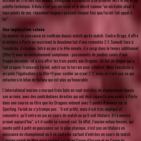
attribue un 7/10 dès ses débuts, soulignant sa capacité à se projeter vers le but et sa
palette technique. A Bola n’est pas en reste et le décrit comme "un véritable atout à
tous points de vue, répondant toujours présent chaque fois que Farioli fait appel à
lui".
Une implication saluée
Sa montée en puissance se confirme depuis match après match. Contre Braga, il offre
la victoire à Porto en inscrivant le deuxième but d’une remontée 2-1. Samedi face à
Famalicão, il récidive. Entré en jeu à la 44e minute, il a surgi dans le temps additionnel
(90e+1) avec un enchaînement somptueux - passements de jambes suivis d’une
frappe enroulée - et a cru offrir les trois points aux Dragons. Un but de dingue qui a
fait craquer Francesco Farioli, entré sur le terrain pour célébrer. Mais Famalicão a
arraché l’égalisation à la 90e+9 pour sceller un cruel 2-2, mais ce n’est pas ce qui
entachera le bilan de Fofana qui est plus qu’honorable.
L’international ivoirien a marqué trois buts en sept matches de championnat depuis
son arrivée, avec des contributions directes qui ont déjà rapporté cinq points à Porto
dans une course au titre que les Dragons mènent avec 5 points d’avance sur le
Sporting. Farioli ne s’y trompe pas : "il est prêté, mais il est très impliqué et
concentré, qu’il entre en jeu en cours de match ou qu’il soit titulaire. Il l’a encore
prouvé aujourd’hui", a-t-il confié ce samedi soir. En effet, l’ancien milieu lensois, qui
monte petit à petit en puissance sur le plan physique, n’est pas un titulaire en
puissance en championnat où il se contente surtout d’entrées en cours de match.
L’ancien coach de Nice mise surtout sur lui en Coupe d’Europe et en Coupe du