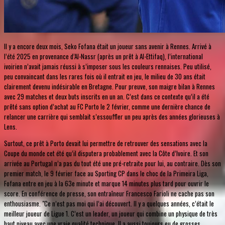
Il y a encore deux mois, Seko Fofana était un joueur sans avenir à Rennes. Arrivé à
l’été 2025 en provenance d’Al-Nassr (après un prêt à Al-Ettifaq), l’international
ivoirien n’avait jamais réussi à s’imposer sous les couleurs rennaises. Peu utilisé,
peu convaincant dans les rares fois où il entrait en jeu, le milieu de 30 ans était
clairement devenu indésirable en Bretagne. Pour preuve, son maigre bilan à Rennes
avec 29 matches et deux buts inscrits en un an. C’est dans ce contexte qu’il a été
prêté sans option d’achat au FC Porto le 2 février, comme une dernière chance de
relancer une carrière qui semblait s’essouffler un peu après des années glorieuses à
Lens.
Surtout, ce prêt à Porto devait lui permettre de retrouver des sensations avec la
Coupe du monde cet été qu’il disputera probablement avec la Côte d’Ivoire. Et son
arrivée au Portugal n’a pas du tout été une pré-retraite pour lui, au contraire. Dès son
premier match, le 9 février face au Sporting CP dans le choc de la Primeira Liga,
Fofana entre en jeu à la 63e minute et marque 14 minutes plus tard pour ouvrir le
score. En conférence de presse, son entraîneur Francesco Farioli ne cache pas son
enthousiasme. "Ce n’est pas moi qui l’ai découvert. Il y a quelques années, c’était le
meilleur joueur de Ligue 1. C’est un leader, un joueur qui combine un physique de très
haut niveau avec une vraie qualité technique. Il a aussi toujours eu de grosses