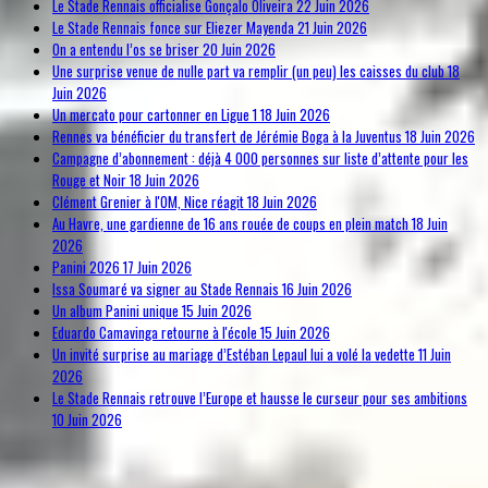
Le Stade Rennais officialise Gonçalo Oliveira
22 Juin 2026
Le Stade Rennais fonce sur Eliezer Mayenda
21 Juin 2026
On a entendu l’os se briser
20 Juin 2026
Une surprise venue de nulle part va remplir (un peu) les caisses du club
18
Juin 2026
Un mercato pour cartonner en Ligue 1
18 Juin 2026
Rennes va bénéficier du transfert de Jérémie Boga à la Juventus
18 Juin 2026
Campagne d’abonnement : déjà 4 000 personnes sur liste d’attente pour les
Rouge et Noir
18 Juin 2026
Clément Grenier à l'OM, Nice réagit
18 Juin 2026
Au Havre, une gardienne de 16 ans rouée de coups en plein match
18 Juin
2026
Panini 2026
17 Juin 2026
Issa Soumaré va signer au Stade Rennais
16 Juin 2026
Un album Panini unique
15 Juin 2026
Eduardo Camavinga retourne à l'école
15 Juin 2026
Un invité surprise au mariage d’Estéban Lepaul lui a volé la vedette
11 Juin
2026
Le Stade Rennais retrouve l’Europe et hausse le curseur pour ses ambitions
10 Juin 2026