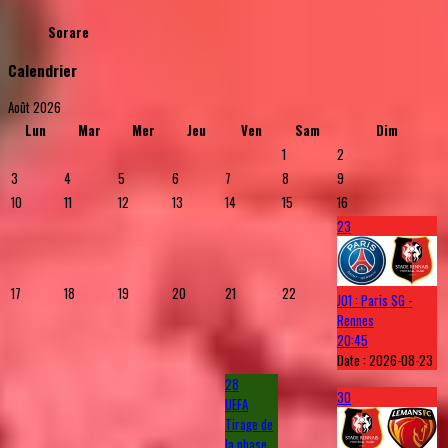
Sorare
Calendrier
Août 2026
Lun
Mar
Mer
Jeu
Ven
Sam
Dim
1
2
3
4
5
6
7
8
9
10
11
12
13
14
15
16
23
17
18
19
20
21
22
J01 : Paris SG -
Rennes
20:45
Date :
2026-08-23
28
30
UEFA
Tirage de
la phase