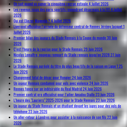
On sait quand va signer la cinquième recrue estivale
4 Juillet 2026
Les revenus issus des paris sportifs reviendront désormais à la FFF
4 Juillet
2026
Qui est Eliezer Mayenda ?
4 Juillet 2026
Liverpool officialise l’arrivée du défenseur central de Rennes Jérémy Jacquet
1
Juillet 2026
Premier bilan des joueurs du Stade Rennais à la Coupe du monde
30 Juin
2026
C’est l’heure de la reprise pour le Stade Rennais
29 Juin 2026
Nicolas Lemaître, nouveau rempart du Stade rennais jusqu’en 2028
27 Juin
2026
Le Stade Rennais auréolé du titre du plus beau tifo de la saison en Ligue 1
25
Juin 2026
Changement total de décor pour Rongier
24 Juin 2026
Un joueur Rennais condamné pour vols avec violence
24 Juin 2026
Rennes fonce sur un indésirable du Real Madrid
24 Juin 2026
Premier contrat pro officialisé pour l’ailier Amadou Diallo
23 Juin 2026
L’heure des "Lauriers" 2025-2026 pour le Stade Rennais
23 Juin 2026
Un joueur du Stade Rennais et un étudiant devant les juges pour des vols de
téléphone
23 Juin 2026
Un aller-retour à Londres pour assister à la naissance de son fils
22 Juin
2026