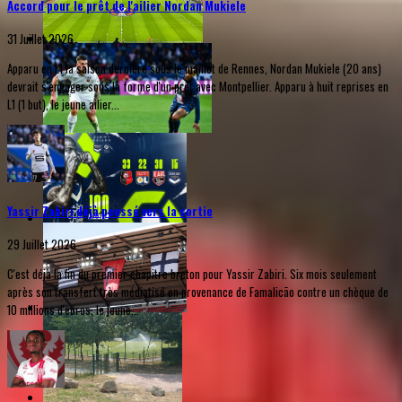
Accord pour le prêt de l'ailier Nordan Mukiele
31 Juillet 2026
Apparu en L1 la saison dernière sous le maillot de Rennes, Nordan Mukiele (20 ans)
devrait s'engager sous la forme d'un prêt avec Montpellier. Apparu à huit reprises en
L1 (1 but), le jeune ailier...
Yassir Zabiri déjà poussé vers la sortie
29 Juillet 2026
C'est déjà la fin du premier chapitre breton pour Yassir Zabiri. Six mois seulement
après son transfert très médiatisé en provenance de Famalicão contre un chèque de
10 millions d'euros, le jeune...