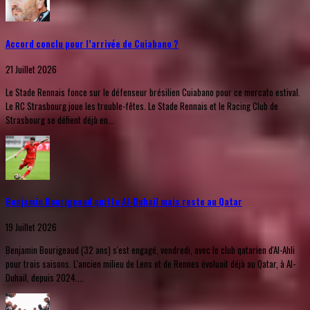
Accord conclu pour l’arrivée de Cuiabano ?
21 Juillet 2026
Le Stade Rennais fonce sur le défenseur brésilien Cuiabano pour ce mercato estival.
Le RC Strasbourg joue les trouble-fêtes. Le Stade Rennais et le Racing Club de
Strasbourg se défient déjà en...
Benjamin Bourigeaud quitte Al-Duhail mais reste au Qatar
19 Juillet 2026
Benjamin Bourigeaud (32 ans) s'est engagé, vendredi, avec le club qatarien d'Al-Ahli
pour trois saisons. L'ancien milieu de Lens et de Rennes évoluait déjà au Qatar, à Al-
Duhail, depuis 2024....