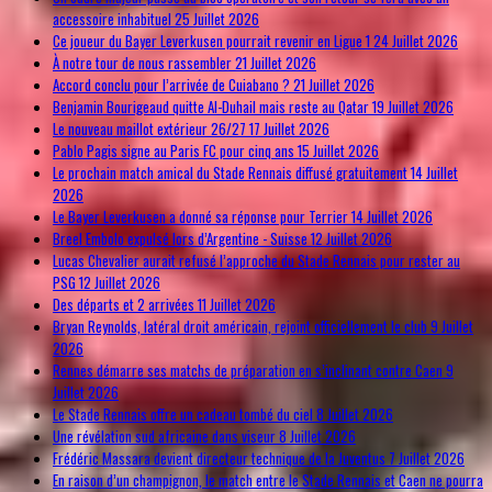
accessoire inhabituel
25 Juillet 2026
Ce joueur du Bayer Leverkusen pourrait revenir en Ligue 1
24 Juillet 2026
À notre tour de nous rassembler
21 Juillet 2026
Accord conclu pour l’arrivée de Cuiabano ?
21 Juillet 2026
Benjamin Bourigeaud quitte Al-Duhail mais reste au Qatar
19 Juillet 2026
Le nouveau maillot extérieur 26/27
17 Juillet 2026
Pablo Pagis signe au Paris FC pour cinq ans
15 Juillet 2026
Le prochain match amical du Stade Rennais diffusé gratuitement
14 Juillet
2026
Le Bayer Leverkusen a donné sa réponse pour Terrier
14 Juillet 2026
Breel Embolo expulsé lors d’Argentine - Suisse
12 Juillet 2026
Lucas Chevalier aurait refusé l’approche du Stade Rennais pour rester au
PSG
12 Juillet 2026
Des départs et 2 arrivées
11 Juillet 2026
Bryan Reynolds, latéral droit américain, rejoint officiellement le club
9 Juillet
2026
Rennes démarre ses matchs de préparation en s’inclinant contre Caen
9
Juillet 2026
Le Stade Rennais offre un cadeau tombé du ciel
8 Juillet 2026
Une révélation sud africaine dans viseur
8 Juillet 2026
Frédéric Massara devient directeur technique de la Juventus
7 Juillet 2026
En raison d’un champignon, le match entre le Stade Rennais et Caen ne pourra