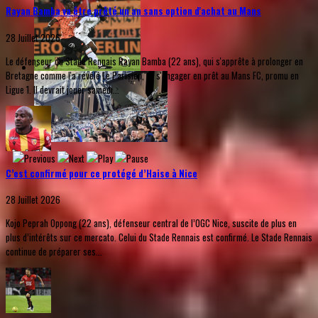
Rayan Bamba va être prêté un an sans option d'achat au Mans
28 Juillet 2026
Le défenseur du Stade Rennais Rayan Bamba (22 ans), qui s'apprête à prolonger en
Bretagne comme l'a révélé Le Parisien, va s'engager en prêt au Mans FC, promu en
Ligue 1. Il devrait jouer samedi...
C’est confirmé pour ce protégé d’Haise à Nice
28 Juillet 2026
Kojo Peprah Oppong (22 ans), défenseur central de l’OGC Nice, suscite de plus en
plus d’intérêts sur ce mercato. Celui du Stade Rennais est confirmé. Le Stade Rennais
continue de préparer ses...