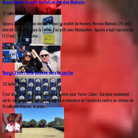
Accord pour le prêt de l'ailier Nordan Mukiele
31 Juillet 2026
Apparu en L1 la saison dernière sous le maillot de Rennes, Nordan Mukiele (20 ans)
devrait s'engager sous la forme d'un prêt avec Montpellier. Apparu à huit reprises en
L1 (1 but), le jeune ailier...
Yassir Zabiri déjà poussé vers la sortie
29 Juillet 2026
C'est déjà la fin du premier chapitre breton pour Yassir Zabiri. Six mois seulement
après son transfert très médiatisé en provenance de Famalicão contre un chèque de
10 millions d'euros, le jeune...