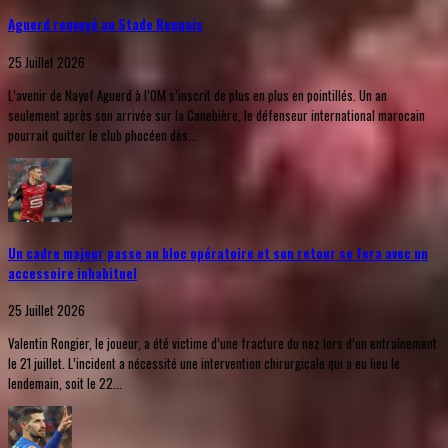
Aguerd renvoyé au Stade Rennais
25 Juillet 2026
L’avenir de Nayef Aguerd à l’OM s’inscrit de plus en plus en pointillés. Un an
seulement après son arrivée sur la Canebière, le défenseur international marocain
pourrait quitter le club phocéen dès...
Un cadre majeur passe au bloc opératoire et son retour se fera avec un
accessoire inhabituel
25 Juillet 2026
Valentin Rongier, le joueur, a été victime d’une fracture du nez lors d’un entraînement
le 21 juillet. L’incident a nécessité une intervention chirurgicale qui a eu lieu le
lendemain, soit le 22...