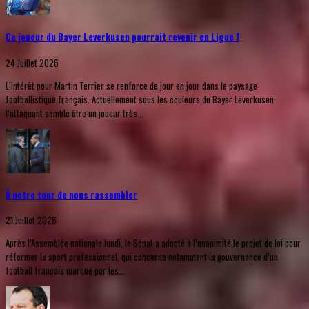
Ce joueur du Bayer Leverkusen pourrait revenir en Ligue 1
24 Juillet 2026
L’intérêt pour Martin Terrier se renforce de jour en jour dans le paysage
footballistique français. Actuellement sous les couleurs du Bayer Leverkusen,
l’attaquant semble être un joueur très...
À notre tour de nous rassembler
21 Juillet 2026
Après l’Assemblée nationale lundi, le Sénat a adopté à l’unanimité le projet de loi pour
réformer le sport professionnel, qui concerne notamment la gouvernance d’un
football français marqué par les...