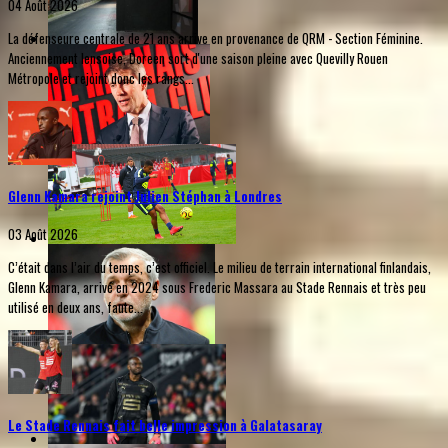
04 Août 2026
La défenseure centrale de 21 ans arrive en provenance de QRM - Section Féminine.
Anciennement lensoise, Doreen sort d'une saison pleine avec Quevilly Rouen
Métropole et rejoint donc les rangs...
Glenn Kamara rejoint Julien Stéphan à Londres
03 Août 2026
C’était dans l’air du temps, c’est officiel. Le milieu de terrain international finlandais,
Glenn Kamara, arrivé en 2024 sous Frederic Massara au Stade Rennais et très peu
utilisé en deux ans, faute...
Le Stade Rennais fait belle impression à Galatasaray