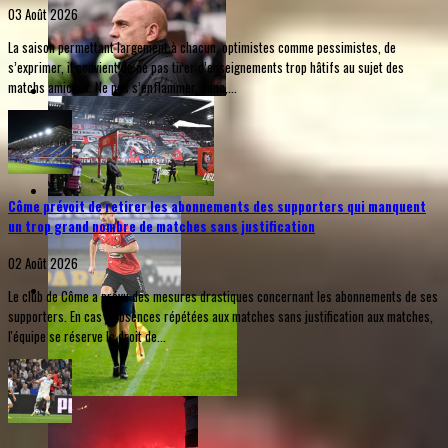
03 Août 2026
La saison permettant largement à chacun, optimistes comme pessimistes, de
s’exprimer, il convient de ne pas tirer d’enseignements trop hâtifs au sujet des
matchs amicaux. Ne pas s’enflammer, donc,...
Côme prévoit de retirer les abonnements des supporters qui manquent
un trop grand nombre de matches sans justification
02 Août 2026
Le club de Côme a prévu des mesures drastiques concernant les abonnements de ses
supporters. En cas d'absences répétées aux matches sans justification aux matches,
l'équipe se réserve le droit de...