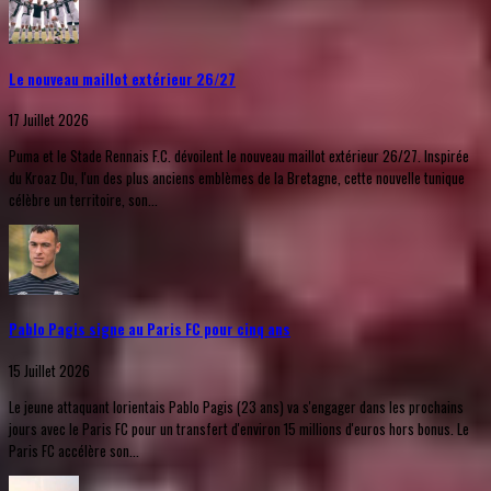
Le nouveau maillot extérieur 26/27
17 Juillet 2026
Puma et le Stade Rennais F.C. dévoilent le nouveau maillot extérieur 26/27. Inspirée
du Kroaz Du, l'un des plus anciens emblèmes de la Bretagne, cette nouvelle tunique
célèbre un territoire, son...
Pablo Pagis signe au Paris FC pour cinq ans
15 Juillet 2026
Le jeune attaquant lorientais Pablo Pagis (23 ans) va s'engager dans les prochains
jours avec le Paris FC pour un transfert d'environ 15 millions d'euros hors bonus. Le
Paris FC accélère son...