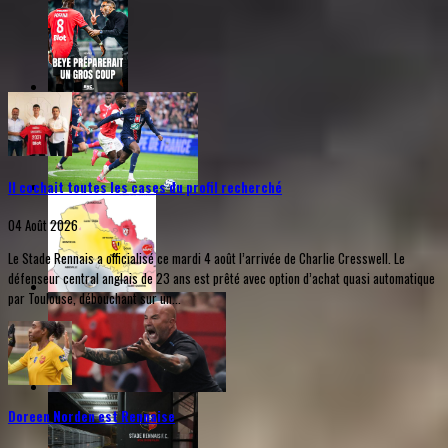
Il cochait toutes les cases du profil recherché
04 Août 2026
Le Stade Rennais a officialisé ce mardi 4 août l’arrivée de Charlie Cresswell. Le
défenseur central anglais de 23 ans est prêté avec option d’achat quasi automatique
par Toulouse, débouchant sur un...
Doreen Norden est Rennaise