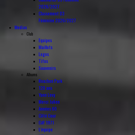
2026/2027
Classement D3
Féminine 2026/2027
Medias
Club
Equipes
Maillots
Logos
Tifos
Souvenirs
Albums
Roazhon Park
120 ans
Yann Levy
Merci Julien
Années 60
Côté Cour
CdF 1971
L'équipe