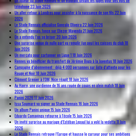
Un joueur du Stade Rennais et un étudiant devant les juges pour des vols de
téléphone
23 Juin 2026
Un aller-retour à Londres pour assister à la naissance de son fils
22 Juin
2026
Le Stade Rennais officialise Gonçalo Oliveira
22 Juin 2026
Le Stade Rennais fonce sur Eliezer Mayenda
21 Juin 2026
On a entendu l’os se briser
20 Juin 2026
Une surprise venue de nulle part va remplir (un peu) les caisses du club
18
Juin 2026
Un mercato pour cartonner en Ligue 1
18 Juin 2026
Rennes va bénéficier du transfert de Jérémie Boga à la Juventus
18 Juin 2026
Campagne d’abonnement : déjà 4 000 personnes sur liste d’attente pour les
Rouge et Noir
18 Juin 2026
Clément Grenier à l'OM, Nice réagit
18 Juin 2026
Au Havre, une gardienne de 16 ans rouée de coups en plein match
18 Juin
2026
Panini 2026
17 Juin 2026
Issa Soumaré va signer au Stade Rennais
16 Juin 2026
Un album Panini unique
15 Juin 2026
Eduardo Camavinga retourne à l'école
15 Juin 2026
Un invité surprise au mariage d’Estéban Lepaul lui a volé la vedette
11 Juin
2026
Le Stade Rennais retrouve l’Europe et hausse le curseur pour ses ambitions