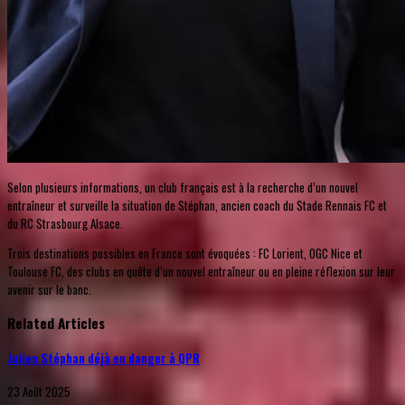
Selon plusieurs informations, un club français est à la recherche d’un nouvel
entraîneur et surveille la situation de Stéphan, ancien coach du Stade Rennais FC et
du RC Strasbourg Alsace.
Trois destinations possibles en France sont évoquées : FC Lorient, OGC Nice et
Toulouse FC, des clubs en quête d’un nouvel entraîneur ou en pleine réflexion sur leur
avenir sur le banc.
Related Articles
Julien Stéphan déjà en danger à QPR
23 Août 2025