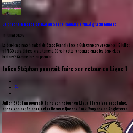
Le prochain match amical du Stade Rennais diffusé gratuitement
14 Juillet 2026
Le deuxième match amical du Stade Rennais face à Guingamp prévu vendredi 17 juillet
à 17h30 sera diffusé gratuitement. Où voir cette rencontre entre les deux clubs
bretons? Comme lors du premier...
Julien Stéphan pourrait faire son retour en Ligue 1
Julien Stéphan pourrait faire son retour en Ligue 1 la saison prochaine,
après son expérience actuelle avec Queens Park Rangers en Angleterre.