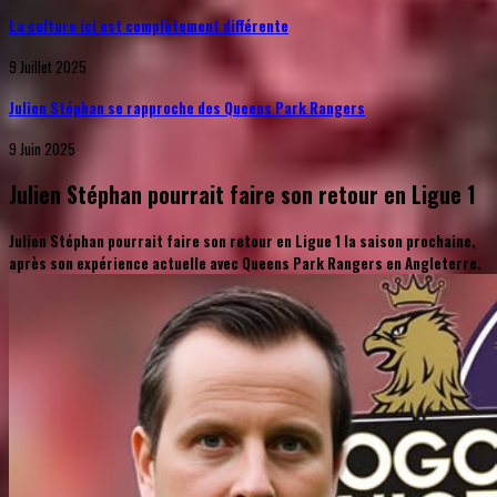
La culture ici est complètement différente
9 Juillet 2025
Julien Stéphan se rapproche des Queens Park Rangers
9 Juin 2025
Julien Stéphan pourrait faire son retour en Ligue 1
Julien Stéphan pourrait faire son retour en Ligue 1 la saison prochaine,
après son expérience actuelle avec Queens Park Rangers en Angleterre.