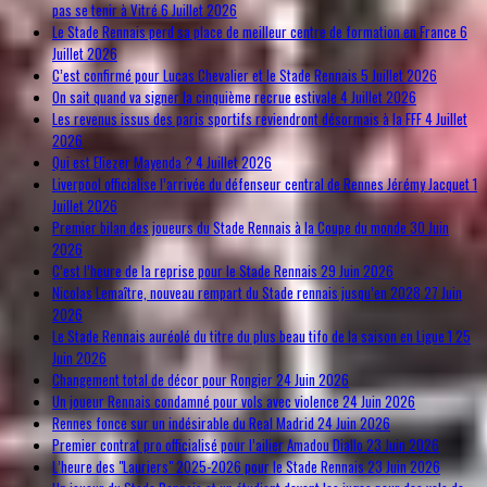
pas se tenir à Vitré
6 Juillet 2026
Le Stade Rennais perd sa place de meilleur centre de formation en France
6
Juillet 2026
C’est confirmé pour Lucas Chevalier et le Stade Rennais
5 Juillet 2026
On sait quand va signer la cinquième recrue estivale
4 Juillet 2026
Les revenus issus des paris sportifs reviendront désormais à la FFF
4 Juillet
2026
Qui est Eliezer Mayenda ?
4 Juillet 2026
Liverpool officialise l’arrivée du défenseur central de Rennes Jérémy Jacquet
1
Juillet 2026
Premier bilan des joueurs du Stade Rennais à la Coupe du monde
30 Juin
2026
C’est l’heure de la reprise pour le Stade Rennais
29 Juin 2026
Nicolas Lemaître, nouveau rempart du Stade rennais jusqu’en 2028
27 Juin
2026
Le Stade Rennais auréolé du titre du plus beau tifo de la saison en Ligue 1
25
Juin 2026
Changement total de décor pour Rongier
24 Juin 2026
Un joueur Rennais condamné pour vols avec violence
24 Juin 2026
Rennes fonce sur un indésirable du Real Madrid
24 Juin 2026
Premier contrat pro officialisé pour l’ailier Amadou Diallo
23 Juin 2026
L’heure des "Lauriers" 2025-2026 pour le Stade Rennais
23 Juin 2026