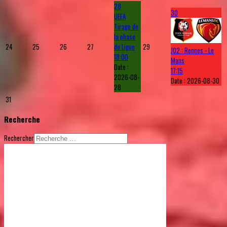
28
30
UEFA
Tirage de
la phase
24
25
26
27
de Ligue
29
J02 : Rennes - Le
18:00
Mans
Date :
17:15
2026-08-
Date :
2026-08-30
28
31
Recherche
Rechercher