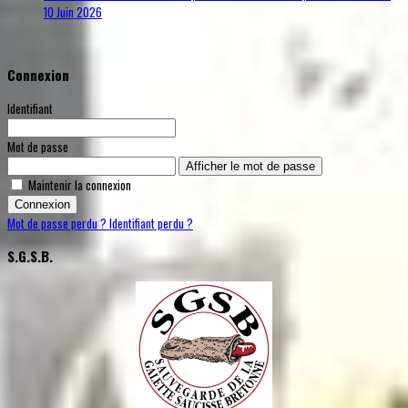
10 Juin 2026
Connexion
Identifiant
Mot de passe
Afficher le mot de passe
Maintenir la connexion
Connexion
Mot de passe perdu ?
Identifiant perdu ?
S.G.S.B.