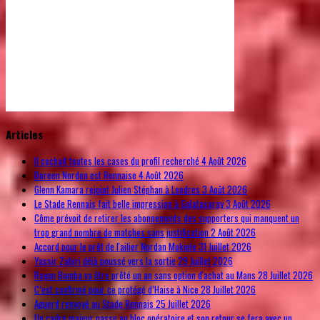
© Free
Joomla! 3 Modules
- by
VinaGecko.com
Articles
Il cochait toutes les cases du profil recherché
4 Août 2026
Doreen Norden est Rennaise
4 Août 2026
Glenn Kamara rejoint Julien Stéphan à Londres
3 Août 2026
Le Stade Rennais fait belle impression à Galatasaray
3 Août 2026
Côme prévoit de retirer les abonnements des supporters qui manquent un
trop grand nombre de matches sans justification
2 Août 2026
Accord pour le prêt de l'ailier Nordan Mukiele
31 Juillet 2026
Yassir Zabiri déjà poussé vers la sortie
29 Juillet 2026
Rayan Bamba va être prêté un an sans option d'achat au Mans
28 Juillet 2026
C’est confirmé pour ce protégé d’Haise à Nice
28 Juillet 2026
Aguerd renvoyé au Stade Rennais
25 Juillet 2026
Un cadre majeur passe au bloc opératoire et son retour se fera avec un