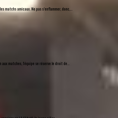
des matchs amicaux. Ne pas s’enflammer, donc,...
ux matches, l'équipe se réserve le droit de...