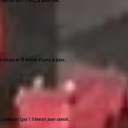
rises en L1 (1 but), le jeune ailier...
chèque de 10 millions d'euros, le jeune...
promu en Ligue 1. Il devrait jouer samedi...