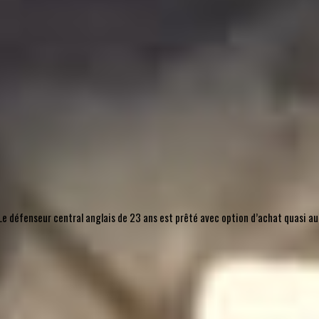
l. Le défenseur central anglais de 23 ans est prêté avec option d’achat quasi 