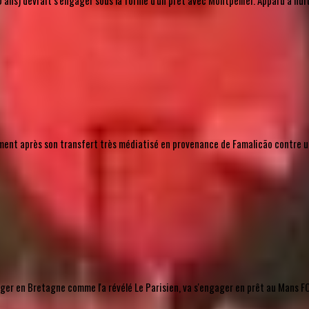
ns) devrait s'engager sous la forme d'un prêt avec Montpellier. Apparu à huit rep
lement après son transfert très médiatisé en provenance de Famalicão contre un 
r en Bretagne comme l'a révélé Le Parisien, va s'engager en prêt au Mans FC, 