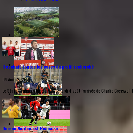
Il cochait toutes les cases du profil recherché
04 Août 2026
Le Stade Rennais a officialisé ce mardi 4 août l’arrivée de Charlie Cresswel
Doreen Norden est Rennaise