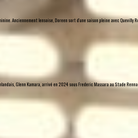
nine. Anciennement lensoise, Doreen sort d'une saison pleine avec Quevilly Ro
l finlandais, Glenn Kamara, arrivé en 2024 sous Frederic Massara au Stade Rennais