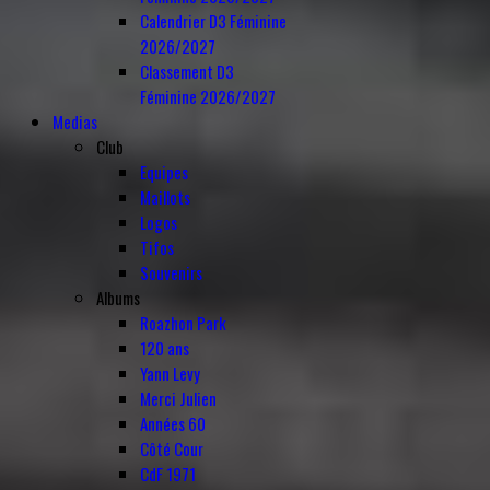
Calendrier D3 Féminine
2026/2027
Classement D3
Féminine 2026/2027
Medias
Club
Equipes
Maillots
Logos
Tifos
Souvenirs
Albums
Roazhon Park
120 ans
Yann Levy
Merci Julien
Années 60
Côté Cour
CdF 1971