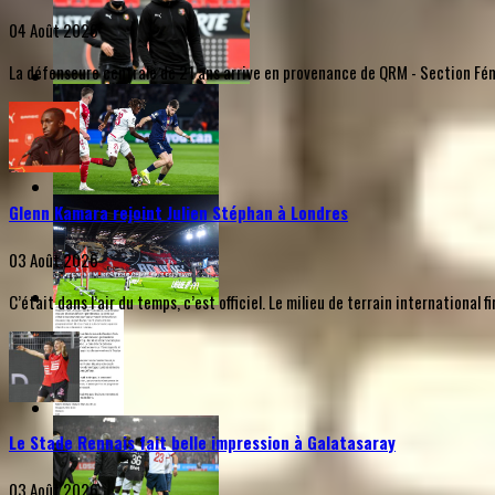
04 Août 2026
La défenseure centrale de 21 ans arrive en provenance de QRM - Section Fémi
Glenn Kamara rejoint Julien Stéphan à Londres
03 Août 2026
C’était dans l’air du temps, c’est officiel. Le milieu de terrain internationa
Le Stade Rennais fait belle impression à Galatasaray
03 Août 2026