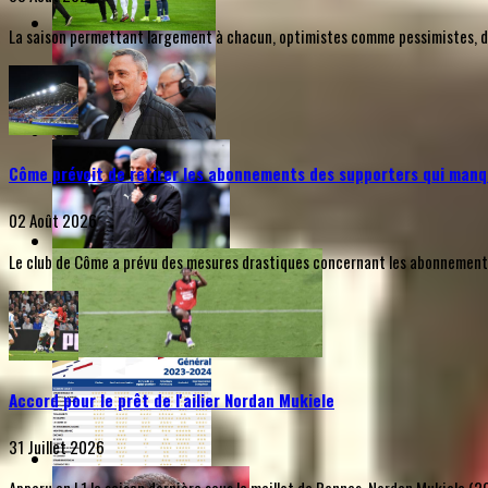
La saison permettant largement à chacun, optimistes comme pessimistes, de s
Côme prévoit de retirer les abonnements des supporters qui manq
02 Août 2026
Le club de Côme a prévu des mesures drastiques concernant les abonnements d
Accord pour le prêt de l'ailier Nordan Mukiele
31 Juillet 2026