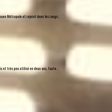
uen Métropole et rejoint donc les rangs...
 et très peu utilisé en deux ans, faute...