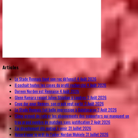
© Free
Joomla! 3 Modules
- by
VinaGecko.com
Articles
Le Stade Rennais tient son roc défensif
4 Août 2026
Il cochait toutes les cases du profil recherché
4 Août 2026
Doreen Norden est Rennaise
4 Août 2026
Glenn Kamara rejoint Julien Stéphan à Londres
3 Août 2026
Coup dur pour Rennes, son crack veut partir
3 Août 2026
Le Stade Rennais fait belle impression à Galatasaray
3 Août 2026
Côme prévoit de retirer les abonnements des supporters qui manquent un
trop grand nombre de matches sans justification
2 Août 2026
J'ai directement été motivé à venir
31 Juillet 2026
Accord pour le prêt de l'ailier Nordan Mukiele
31 Juillet 2026