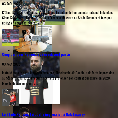
03 Août 2026
C’était dans l’air du temps, c’est officiel. Le milieu de terrain international finlandais,
Glenn Kamara, arrivé en 2024 sous Frederic Massara au Stade Rennais et très peu
utilisé en deux ans, faute...
Coup dur pour Rennes, son crack veut partir
03 Août 2026
Installé dans le onze la saison dernière, Abdelhamid Aït Boudlal fait forte impression
au Stade Rennais. La direction souhaite prolonger son contrat qui expire en 2028.
Mais le défenseur central...
Le Stade Rennais fait belle impression à Galatasaray