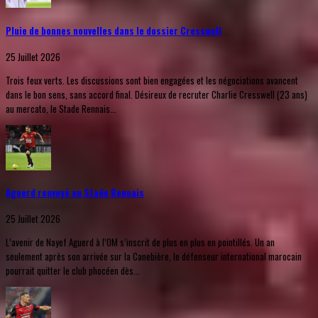
Pluie de bonnes nouvelles dans le dossier Cresswell
25 Juillet 2026
Trois feux verts. Les discussions sont bien engagées et les négociations avancent
dans le bon sens, sans accord final. Désireux de recruter Charlie Cresswell (23 ans)
au mercato, le Stade Rennais...
Aguerd renvoyé au Stade Rennais
25 Juillet 2026
L’avenir de Nayef Aguerd à l’OM s’inscrit de plus en plus en pointillés. Un an
seulement après son arrivée sur la Canebière, le défenseur international marocain
pourrait quitter le club phocéen dès...