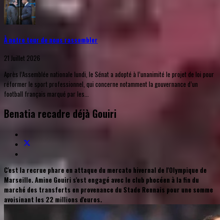
À notre tour de nous rassembler
21 Juillet 2026
Après l’Assemblée nationale lundi, le Sénat a adopté à l’unanimité le projet de loi pour
réformer le sport professionnel, qui concerne notamment la gouvernance d’un
football français marqué par les...
Benatia recadre déjà Gouiri
C'est la recrue phare en attaque du mercato hivernal de l'Olympique de
Marseille. Amine Gouiri s'est engagé avec le club phocéen à la fin du
marché des transferts en provenance du Stade Rennais pour une somme
avoisinant les 22 millions d'euros.