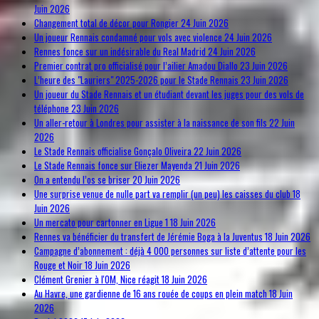
Juin 2026
Changement total de décor pour Rongier
24 Juin 2026
Un joueur Rennais condamné pour vols avec violence
24 Juin 2026
Rennes fonce sur un indésirable du Real Madrid
24 Juin 2026
Premier contrat pro officialisé pour l’ailier Amadou Diallo
23 Juin 2026
L’heure des "Lauriers" 2025-2026 pour le Stade Rennais
23 Juin 2026
Un joueur du Stade Rennais et un étudiant devant les juges pour des vols de
téléphone
23 Juin 2026
Un aller-retour à Londres pour assister à la naissance de son fils
22 Juin
2026
Le Stade Rennais officialise Gonçalo Oliveira
22 Juin 2026
Le Stade Rennais fonce sur Eliezer Mayenda
21 Juin 2026
On a entendu l’os se briser
20 Juin 2026
Une surprise venue de nulle part va remplir (un peu) les caisses du club
18
Juin 2026
Un mercato pour cartonner en Ligue 1
18 Juin 2026
Rennes va bénéficier du transfert de Jérémie Boga à la Juventus
18 Juin 2026
Campagne d’abonnement : déjà 4 000 personnes sur liste d’attente pour les
Rouge et Noir
18 Juin 2026
Clément Grenier à l'OM, Nice réagit
18 Juin 2026
Au Havre, une gardienne de 16 ans rouée de coups en plein match
18 Juin
2026