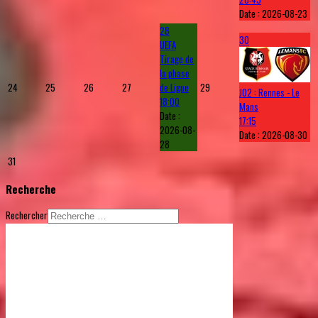
Date :
2026-08-23
28
30
UEFA
Tirage de
la phase
24
25
26
27
de Ligue
29
J02 : Rennes - Le
18:00
Mans
Date :
17:15
2026-08-
Date :
2026-08-30
28
31
Recherche
Rechercher