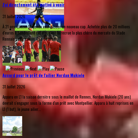
J'ai directement été motivé à venir
31 Juillet 2026
À 21 ans, Eliezer Mayenda veut passer un nouveau cap. Achetée plus de 20 millions
d'euros à Sunderland cet été, c'est la recrue la plus chère du mercato du Stade
Rennais cette saison. Pas de quoi...
Accord pour le prêt de l'ailier Nordan Mukiele
31 Juillet 2026
Apparu en L1 la saison dernière sous le maillot de Rennes, Nordan Mukiele (20 ans)
devrait s'engager sous la forme d'un prêt avec Montpellier. Apparu à huit reprises en
L1 (1 but), le jeune ailier...