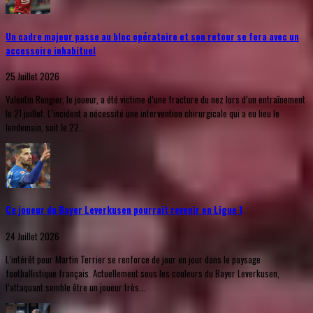
Un cadre majeur passe au bloc opératoire et son retour se fera avec un
accessoire inhabituel
25 Juillet 2026
Valentin Rongier, le joueur, a été victime d’une fracture du nez lors d’un entraînement
le 21 juillet. L’incident a nécessité une intervention chirurgicale qui a eu lieu le
lendemain, soit le 22...
Ce joueur du Bayer Leverkusen pourrait revenir en Ligue 1
24 Juillet 2026
L’intérêt pour Martin Terrier se renforce de jour en jour dans le paysage
footballistique français. Actuellement sous les couleurs du Bayer Leverkusen,
l’attaquant semble être un joueur très...