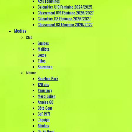
Actu Féminines
Calendrier U19 Féminine 2024/2025
Classement U19 Féminine 2026/2027
Calendrier D3 Féminine 2026/2027
Classement D3 Féminine 2026/2027
Medias
Club
Equipes
Maillots
Logos
Tifos
Souvenirs
Albums
Roazhon Park
120 ans
Yann Levy
Merci Julien
Années 60
Côté Cour
CdF 1971
L'équipe
Affiches
On Ze Road