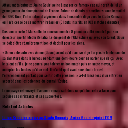
Attaquant talentueux, Amine Gouiri peine à passer ce fameux cap qui ferait de lui un
grand joueur du championnat de France. Auteur de débuts prometteurs sous le maillot
de l’OGC Nice, l’international algérien a dans l’ensemble déçu avec le Stade Rennais
ou il n’a cessé de se montrer irrégulier (31 buts inscrits en 103 matches disputés).
Dès son arrivée à Marseille, le nouveau numéro 9 phocéen a été recadré par son
directeur sportif Medhi Benatia. Le dirigeant de l’OM estime qu’avec son talent, Gouiri
se doit d’être régulièrement bon et décisif pour les siens.
« On en a discuté avec Amine (Gouiri) avant qu’il n’arrive et je l’ai pris le lendemain de
sa signature dans le bureau pendant une demi-heure pour ne parler que de ça : Avec
le talent qu’il a, je ne pourrai pas tolérer un bon match puis un autre moyen, et
accepter les limites qu’il se met. Il m’a dit qu’il avait sans doute trouvé
l’environnement parfait pour sentir cette pression, » a-t-il lancé lors d’un entretien
accordé dans les colonnes du journal l’Équipe.
Le message est envoyé. L’ancien rennais sait donc ce qu’il lui reste à faire pour
séduire ses dirigeants et ses supporters.
Related Articles
Lilian Brassier arrive au Stade Rennais, Amine Gouiri rejoint l’OM