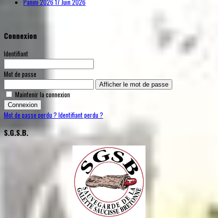
Panini 2026
17 Juin 2026
Connexion
Identifiant
Mot de passe
Afficher le mot de passe
Maintenir la connexion
Connexion
Mot de passe perdu ?
Identifiant perdu ?
S.G.S.B.