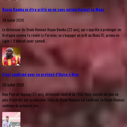
Rayan Bamba va être prêté un an sans option d'achat au Mans
28 Juillet 2026
Le défenseur du Stade Rennais Rayan Bamba (22 ans), qui s'apprête à prolonger en
Bretagne comme l'a révélé Le Parisien, va s'engager en prêt au Mans FC, promu en
Ligue 1. Il devrait jouer samedi...
C’est confirmé pour ce protégé d’Haise à Nice
28 Juillet 2026
Kojo Peprah Oppong (22 ans), défenseur central de l’OGC Nice, suscite de plus en
plus d’intérêts sur ce mercato. Celui du Stade Rennais est confirmé. Le Stade Rennais
continue de préparer ses...