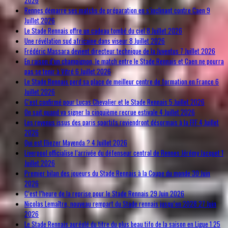
Rennes démarre ses matchs de préparation en s’inclinant contre Caen
9
Juillet 2026
Le Stade Rennais offre un cadeau tombé du ciel
8 Juillet 2026
Une révélation sud africaine dans viseur
8 Juillet 2026
Frédéric Massara devient directeur technique de la Juventus
7 Juillet 2026
En raison d’un champignon, le match entre le Stade Rennais et Caen ne pourra
pas se tenir à Vitré
6 Juillet 2026
Le Stade Rennais perd sa place de meilleur centre de formation en France
6
Juillet 2026
C’est confirmé pour Lucas Chevalier et le Stade Rennais
5 Juillet 2026
On sait quand va signer la cinquième recrue estivale
4 Juillet 2026
Les revenus issus des paris sportifs reviendront désormais à la FFF
4 Juillet
2026
Qui est Eliezer Mayenda ?
4 Juillet 2026
Liverpool officialise l’arrivée du défenseur central de Rennes Jérémy Jacquet
1
Juillet 2026
Premier bilan des joueurs du Stade Rennais à la Coupe du monde
30 Juin
2026
C’est l’heure de la reprise pour le Stade Rennais
29 Juin 2026
Nicolas Lemaître, nouveau rempart du Stade rennais jusqu’en 2028
27 Juin
2026
Le Stade Rennais auréolé du titre du plus beau tifo de la saison en Ligue 1
25