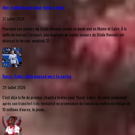
Une tradition qui nous tient à cœur
31 Juillet 2026
Pourquoi ces joueurs du Stade Rennais jouent ce week-end en Maine-et-Loire. À la
veille du tournoi Carisport, une vingtaine de jeunes joueurs du Stade Rennais ont
délaissé le terrain, vendredi 31...
Yassir Zabiri déjà poussé vers la sortie
29 Juillet 2026
C'est déjà la fin du premier chapitre breton pour Yassir Zabiri. Six mois seulement
après son transfert très médiatisé en provenance de Famalicão contre un chèque de
10 millions d'euros, le jeune...