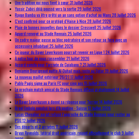
Une tradition qui nous tient à cœur
31 Juillet 2026
Yassir Zabiri déjà poussé vers la sortie
29 Juillet 2026
Rayan Bamba va être prêté un an sans option d'achat au Mans
28 Juillet 2026
C’est confirmé pour ce protégé d’Haise à Nice
28 Juillet 2026
Pluie de bonnes nouvelles dans le dossier Cresswell
25 Juillet 2026
Aguerd renvoyé au Stade Rennais
25 Juillet 2026
Un cadre majeur passe au bloc opératoire et son retour se fera avec un
accessoire inhabituel
25 Juillet 2026
Ce joueur du Bayer Leverkusen pourrait revenir en Ligue 1
24 Juillet 2026
À notre tour de nous rassembler
21 Juillet 2026
Accord conclu pour l’arrivée de Cuiabano ?
21 Juillet 2026
Benjamin Bourigeaud quitte Al-Duhail mais reste au Qatar
19 Juillet 2026
Le nouveau maillot extérieur 26/27
17 Juillet 2026
Pablo Pagis signe au Paris FC pour cinq ans
15 Juillet 2026
Le prochain match amical du Stade Rennais diffusé gratuitement
14 Juillet
2026
Le Bayer Leverkusen a donné sa réponse pour Terrier
14 Juillet 2026
Breel Embolo expulsé lors d’Argentine - Suisse
12 Juillet 2026
Lucas Chevalier aurait refusé l’approche du Stade Rennais pour rester au
PSG
12 Juillet 2026
Des départs et 2 arrivées
11 Juillet 2026
Bryan Reynolds, latéral droit américain, rejoint officiellement le club
9 Juillet
2026