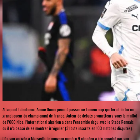
Attaquant talentueux, Amine Gouiri peine à passer ce fameux cap qui ferait de lui un
grand joueur du championnat de France. Auteur de débuts prometteurs sous le maillot
de l’OGC Nice, l’international algérien a dans l’ensemble déçu avec le Stade Rennais
ou il n’a cessé de se montrer irrégulier (31 buts inscrits en 103 matches disputés).
Dès son arrivée à Marseille, le nouveau numéro 9 phocéen a été recadré par son