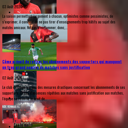
03 Août 2026
La saison permettant largement à chacun, optimistes comme pessimistes, de
s’exprimer, il convient de ne pas tirer d’enseignements trop hâtifs au sujet des
matchs amicaux. Ne pas s’enflammer, donc,...
Côme prévoit de retirer les abonnements des supporters qui manquent
un trop grand nombre de matches sans justification
02 Août 2026
Le club de Côme a prévu des mesures drastiques concernant les abonnements de ses
supporters. En cas d'absences répétées aux matches sans justification aux matches,
l'équipe se réserve le droit de...