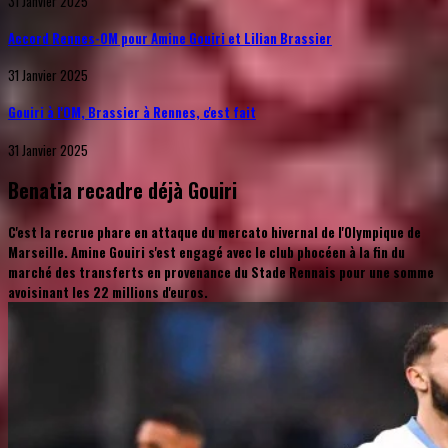
31 Janvier 2025
Accord Rennes-OM pour Amine Gouiri et Lilian Brassier
31 Janvier 2025
Gouiri à l'OM, Brassier à Rennes, c'est fait
31 Janvier 2025
Benatia recadre déjà Gouiri
C'est la recrue phare en attaque du mercato hivernal de l'Olympique de
Marseille. Amine Gouiri s'est engagé avec le club phocéen à la fin du
marché des transferts en provenance du Stade Rennais pour une somme
avoisinant les 22 millions d'euros.