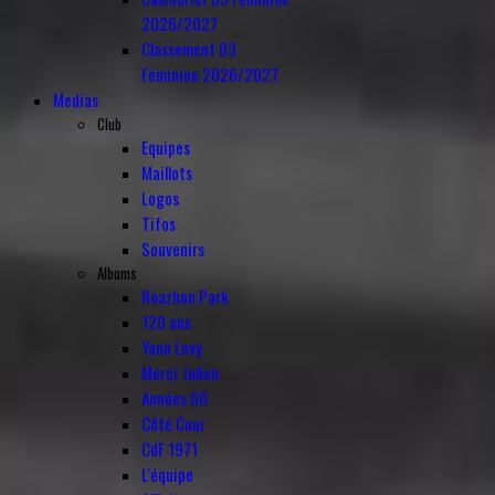
2026/2027
Classement D3
Féminine 2026/2027
Medias
Club
Equipes
Maillots
Logos
Tifos
Souvenirs
Albums
Roazhon Park
120 ans
Yann Levy
Merci Julien
Années 60
Côté Cour
CdF 1971
L'équipe