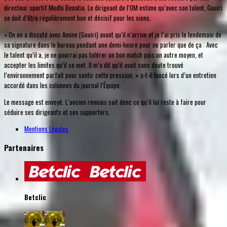
directeur sportif Medhi Benatia. Le dirigeant de l’OM estime qu’avec son talent, Gouiri
se doit d’être régulièrement bon et décisif pour les siens.
« On en a discuté avec Amine (Gouiri) avant qu’il n’arrive et je l’ai pris le lendemain de
sa signature dans le bureau pendant une demi-heure pour ne parler que de ça : Avec
le talent qu’il a, je ne pourrai pas tolérer un bon match puis un autre moyen, et
accepter les limites qu’il se met. Il m’a dit qu’il avait sans doute trouvé
l’environnement parfait pour sentir cette pression, » a-t-il lancé lors d’un entretien
accordé dans les colonnes du journal l’Équipe.
Le message est envoyé. L’ancien rennais sait donc ce qu’il lui reste à faire pour
séduire ses dirigeants et ses supporters.
Mentions Légales
Partenaires
Betclic