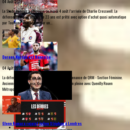
04 Août 2026
Le Stade Rennais a officialisé ce mardi 4 août l’arrivée de Charlie Cresswell. Le
défenseur central anglais de 23 ans est prêté avec option d’achat quasi automatique
par Toulouse, débouchant sur un...
Doreen Norden est Rennaise
04 Août 2026
La défenseure centrale de 21 ans arrive en provenance de QRM - Section Féminine.
Anciennement lensoise, Doreen sort d'une saison pleine avec Quevilly Rouen
Métropole et rejoint donc les rangs...
Glenn Kamara rejoint Julien Stéphan à Londres