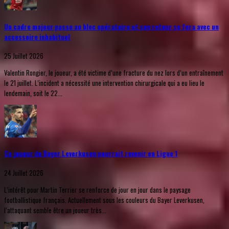
Un cadre majeur passe au bloc opératoire et son retour se fera avec un
accessoire inhabituel
25 Juillet 2026
Valentin Rongier, le joueur, a été victime d’une fracture du nez lors d’un entraînement
le 21 juillet. L’incident a nécessité une intervention chirurgicale qui a eu lieu le
lendemain, soit le 22...
Ce joueur du Bayer Leverkusen pourrait revenir en Ligue 1
24 Juillet 2026
L’intérêt pour Martin Terrier se renforce de jour en jour dans le paysage
footballistique français. Actuellement sous les couleurs du Bayer Leverkusen,
l’attaquant semble être un joueur très...