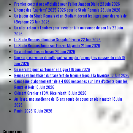
Premier contrat pro officialisé pour l’ailier Amadou Diallo
23 Juin 2026
L’heure des "Lauriers" 2025-2026 pour le Stade Rennais
23 Juin 2026
Un joueur du Stade Rennais et un étudiant devant les juges pour des vols de
téléphone
23 Juin 2026
Un aller-retour à Londres pour assister à la naissance de son fils
22 Juin
2026
Le Stade Rennais officialise Gonçalo Oliveira
22 Juin 2026
Le Stade Rennais fonce sur Eliezer Mayenda
21 Juin 2026
On a entendu l’os se briser
20 Juin 2026
Une surprise venue de nulle part va remplir (un peu) les caisses du club
18
Juin 2026
Un mercato pour cartonner en Ligue 1
18 Juin 2026
Rennes va bénéficier du transfert de Jérémie Boga à la Juventus
18 Juin 2026
Campagne d’abonnement : déjà 4 000 personnes sur liste d’attente pour les
Rouge et Noir
18 Juin 2026
Clément Grenier à l'OM, Nice réagit
18 Juin 2026
Au Havre, une gardienne de 16 ans rouée de coups en plein match
18 Juin
2026
Panini 2026
17 Juin 2026
Connexion