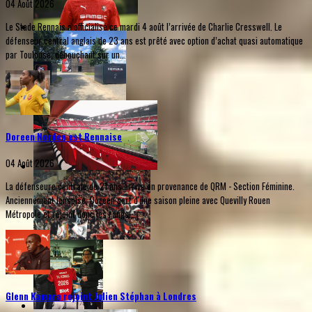
04 Août 2026
Le Stade Rennais a officialisé ce mardi 4 août l’arrivée de Charlie Cresswell. Le
défenseur central anglais de 23 ans est prêté avec option d’achat quasi automatique
par Toulouse, débouchant sur un...
Doreen Norden est Rennaise
04 Août 2026
La défenseure centrale de 21 ans arrive en provenance de QRM - Section Féminine.
Anciennement lensoise, Doreen sort d'une saison pleine avec Quevilly Rouen
Métropole et rejoint donc les rangs...
Glenn Kamara rejoint Julien Stéphan à Londres