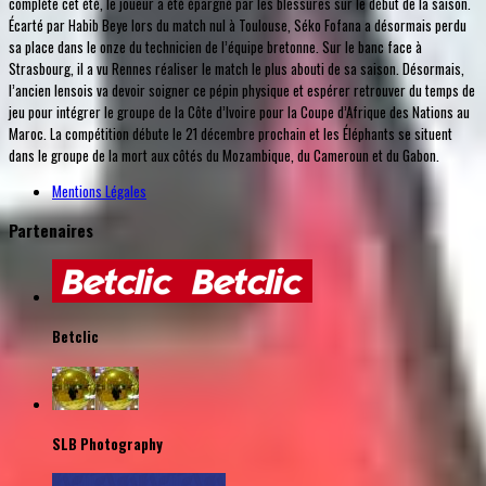
complète cet été, le joueur a été épargné par les blessures sur le début de la saison.
Écarté par Habib Beye lors du match nul à Toulouse, Séko Fofana a désormais perdu
sa place dans le onze du technicien de l’équipe bretonne. Sur le banc face à
Strasbourg, il a vu Rennes réaliser le match le plus abouti de sa saison. Désormais,
l’ancien lensois va devoir soigner ce pépin physique et espérer retrouver du temps de
jeu pour intégrer le groupe de la Côte d’Ivoire pour la Coupe d’Afrique des Nations au
Maroc. La compétition débute le 21 décembre prochain et les Éléphants se situent
dans le groupe de la mort aux côtés du Mozambique, du Cameroun et du Gabon.
Mentions Légales
Partenaires
Betclic
SLB Photography