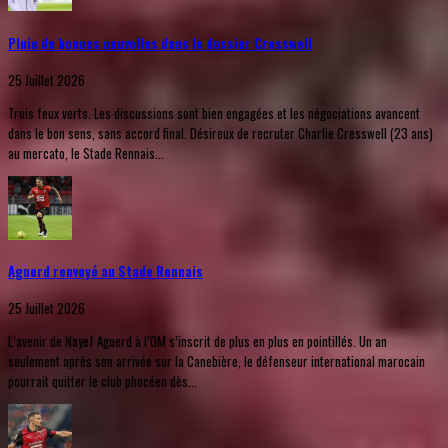
Pluie de bonnes nouvelles dans le dossier Cresswell
25 Juillet 2026
Trois feux verts. Les discussions sont bien engagées et les négociations avancent
dans le bon sens, sans accord final. Désireux de recruter Charlie Cresswell (23 ans)
au mercato, le Stade Rennais...
Aguerd renvoyé au Stade Rennais
25 Juillet 2026
L’avenir de Nayef Aguerd à l’OM s’inscrit de plus en plus en pointillés. Un an
seulement après son arrivée sur la Canebière, le défenseur international marocain
pourrait quitter le club phocéen dès...