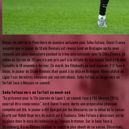
Retour du côté de la Piverdière de manière anticipée pour Séko Fofana. Ouest France
annonce que le joueur du Stade Rennais est revenu lundi en Bretagne après avoir
ressenti une gêne musculaire pendant la trêve internationale avec la Côte d’Ivoire. Le
milieu de terrain de 30 ans n’a pas pris part à la défaite de son équipe face à l’Arabie
Saoudite le 14 novembre dernier. Ce mardi, les Eléphants se sont imposés 2-0 face à
Oman, le joueur du Stade Rennais était quant à lui déjà en Bretagne. Moins utilisé en
Ligue 1 ces dernières semaines par son entraîneur, Seko Fofana se dirige vers un
forfait face à Monaco ce samedi.
Seko Fofana vers un forfait ce week-end
"Sa présence pour la 13e journée de Ligue 1, ce samedi face à l’AS Monaco (19 h),
pourrait être compromise", écrit Ouest France. Après une préparation physique
complète cet été, le joueur a été épargné par les blessures sur le début de la saison.
Écarté par Habib Beye lors du match nul à Toulouse, Séko Fofana a désormais perdu
sa place dans le onze du technicien de l’équipe bretonne. Sur le banc face à
Strasbourg, il a vu Rennes réaliser le match le plus abouti de sa saison. Désormais,