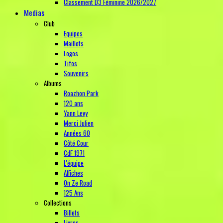
Classement D3 Féminine 2026/2027
Medias
Club
Equipes
Maillots
Logos
Tifos
Souvenirs
Albums
Roazhon Park
120 ans
Yann Levy
Merci Julien
Années 60
Côté Cour
CdF 1971
L'équipe
Affiches
On Ze Road
125 Ans
Collections
Billets
Livres