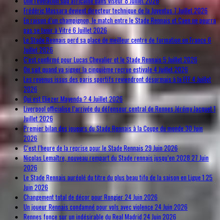
Une révélation sud africaine dans viseur
8 Juillet 2026
Frédéric Massara devient directeur technique de la Juventus
7 Juillet 2026
En raison d’un champignon, le match entre le Stade Rennais et Caen ne pourra
pas se tenir à Vitré
6 Juillet 2026
Le Stade Rennais perd sa place de meilleur centre de formation en France
6
Juillet 2026
C’est confirmé pour Lucas Chevalier et le Stade Rennais
5 Juillet 2026
On sait quand va signer la cinquième recrue estivale
4 Juillet 2026
Les revenus issus des paris sportifs reviendront désormais à la FFF
4 Juillet
2026
Qui est Eliezer Mayenda ?
4 Juillet 2026
Liverpool officialise l’arrivée du défenseur central de Rennes Jérémy Jacquet
1
Juillet 2026
Premier bilan des joueurs du Stade Rennais à la Coupe du monde
30 Juin
2026
C’est l’heure de la reprise pour le Stade Rennais
29 Juin 2026
Nicolas Lemaître, nouveau rempart du Stade rennais jusqu’en 2028
27 Juin
2026
Le Stade Rennais auréolé du titre du plus beau tifo de la saison en Ligue 1
25
Juin 2026
Changement total de décor pour Rongier
24 Juin 2026
Un joueur Rennais condamné pour vols avec violence
24 Juin 2026
Rennes fonce sur un indésirable du Real Madrid
24 Juin 2026