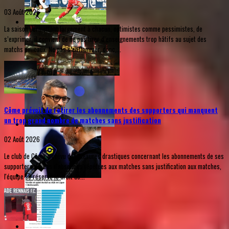
03 Août 2026
La saison permettant largement à chacun, optimistes comme pessimistes, de
s’exprimer, il convient de ne pas tirer d’enseignements trop hâtifs au sujet des
matchs amicaux. Ne pas s’enflammer, donc,...
Côme prévoit de retirer les abonnements des supporters qui manquent
un trop grand nombre de matches sans justification
02 Août 2026
Le club de Côme a prévu des mesures drastiques concernant les abonnements de ses
supporters. En cas d'absences répétées aux matches sans justification aux matches,
l'équipe se réserve le droit de...