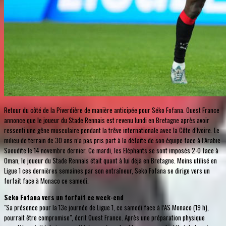
Retour du côté de la Piverdière de manière anticipée pour Séko Fofana. Ouest France
annonce que le joueur du Stade Rennais est revenu lundi en Bretagne après avoir
ressenti une gêne musculaire pendant la trêve internationale avec la Côte d’Ivoire. Le
milieu de terrain de 30 ans n’a pas pris part à la défaite de son équipe face à l’Arabie
Saoudite le 14 novembre dernier. Ce mardi, les Eléphants se sont imposés 2-0 face à
Oman, le joueur du Stade Rennais était quant à lui déjà en Bretagne. Moins utilisé en
Ligue 1 ces dernières semaines par son entraîneur, Seko Fofana se dirige vers un
forfait face à Monaco ce samedi.
Seko Fofana vers un forfait ce week-end
"Sa présence pour la 13e journée de Ligue 1, ce samedi face à l’AS Monaco (19 h),
pourrait être compromise", écrit Ouest France. Après une préparation physique