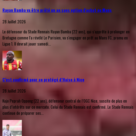
Rayan Bamba va être prêté un an sans option d'achat au Mans
28 Juillet 2026
Le défenseur du Stade Rennais Rayan Bamba (22 ans), qui s'apprête à prolonger en
Bretagne comme l'a révélé Le Parisien, va s'engager en prêt au Mans FC, promu en
Ligue 1. Il devrait jouer samedi...
C’est confirmé pour ce protégé d’Haise à Nice
28 Juillet 2026
Kojo Peprah Oppong (22 ans), défenseur central de l’OGC Nice, suscite de plus en
plus d’intérêts sur ce mercato. Celui du Stade Rennais est confirmé. Le Stade Rennais
continue de préparer ses...