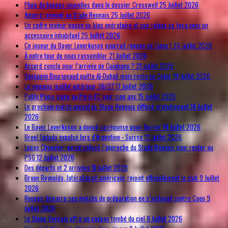
Pluie de bonnes nouvelles dans le dossier Cresswell
25 Juillet 2026
Aguerd renvoyé au Stade Rennais
25 Juillet 2026
Un cadre majeur passe au bloc opératoire et son retour se fera avec un
accessoire inhabituel
25 Juillet 2026
Ce joueur du Bayer Leverkusen pourrait revenir en Ligue 1
24 Juillet 2026
À notre tour de nous rassembler
21 Juillet 2026
Accord conclu pour l’arrivée de Cuiabano ?
21 Juillet 2026
Benjamin Bourigeaud quitte Al-Duhail mais reste au Qatar
19 Juillet 2026
Le nouveau maillot extérieur 26/27
17 Juillet 2026
Pablo Pagis signe au Paris FC pour cinq ans
15 Juillet 2026
Le prochain match amical du Stade Rennais diffusé gratuitement
14 Juillet
2026
Le Bayer Leverkusen a donné sa réponse pour Terrier
14 Juillet 2026
Breel Embolo expulsé lors d’Argentine - Suisse
12 Juillet 2026
Lucas Chevalier aurait refusé l’approche du Stade Rennais pour rester au
PSG
12 Juillet 2026
Des départs et 2 arrivées
11 Juillet 2026
Bryan Reynolds, latéral droit américain, rejoint officiellement le club
9 Juillet
2026
Rennes démarre ses matchs de préparation en s’inclinant contre Caen
9
Juillet 2026
Le Stade Rennais offre un cadeau tombé du ciel
8 Juillet 2026