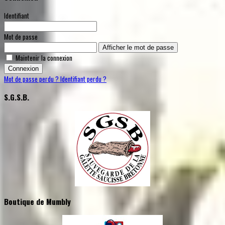
Identifiant
Mot de passe
Afficher le mot de passe
Maintenir la connexion
Connexion
Mot de passe perdu ?
Identifiant perdu ?
S.G.S.B.
Boutique de Mumbly