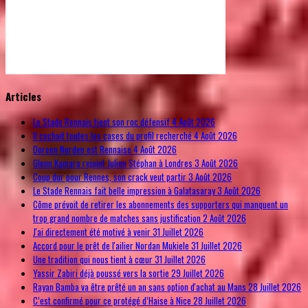
© Free
Joomla! 3 Modules
- by
VinaGecko.com
Articles
Le Stade Rennais tient son roc défensif
4 Août 2026
Il cochait toutes les cases du profil recherché
4 Août 2026
Doreen Norden est Rennaise
4 Août 2026
Glenn Kamara rejoint Julien Stéphan à Londres
3 Août 2026
Coup dur pour Rennes, son crack veut partir
3 Août 2026
Le Stade Rennais fait belle impression à Galatasaray
3 Août 2026
Côme prévoit de retirer les abonnements des supporters qui manquent un
trop grand nombre de matches sans justification
2 Août 2026
J'ai directement été motivé à venir
31 Juillet 2026
Accord pour le prêt de l'ailier Nordan Mukiele
31 Juillet 2026
Une tradition qui nous tient à cœur
31 Juillet 2026
Yassir Zabiri déjà poussé vers la sortie
29 Juillet 2026
Rayan Bamba va être prêté un an sans option d'achat au Mans
28 Juillet 2026
C’est confirmé pour ce protégé d’Haise à Nice
28 Juillet 2026