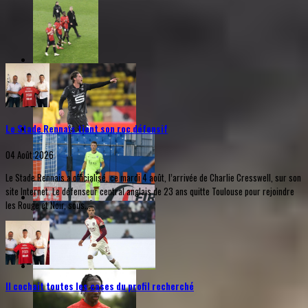
Le Stade Rennais tient son roc défensif
04 Août 2026
Le Stade Rennais a officialisé, ce mardi 4 août, l’arrivée de Charlie Cresswell, sur son
site Internet. Le défenseur central anglais de 23 ans quitte Toulouse pour rejoindre
les Rouge et Noir, sous...
Il cochait toutes les cases du profil recherché