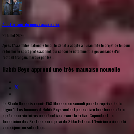
À notre tour de nous rassembler
21 Juillet 2026
Après l’Assemblée nationale lundi, le Sénat a adopté à l’unanimité le projet de loi pour
réformer le sport professionnel, qui concerne notamment la gouvernance d’un
football français marqué par les...
Habib Beye apprend une très mauvaise nouvelle
Le Stade Rennais reçoit l’AS Monaco ce samedi pour la reprise de la
Ligue 1. Les hommes d’Habib Beye veulent poursuivre leur bonne série
après deux victoires consécutives avant la trêve. Cependant, le
technicien des Bretons sera privé de Séko Fofana. L’Ivoirien a écourté
son séjour en sélection.