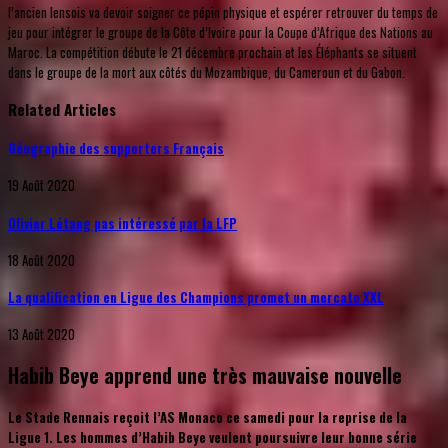
l’ancien lensois va devoir soigner ce pépin physique et espérer retrouver du temps de
jeu pour intégrer le groupe de la Côte d’Ivoire pour la Coupe d’Afrique des Nations au
Maroc. La compétition débute le 21 décembre prochain et les Éléphants se situent
dans le groupe de la mort aux côtés du Mozambique, du Cameroun et du Gabon.
Related Articles
Géographie des supporters Français
19 Août 2020
Olivier Létang pas intéressé par la LFP
18 Août 2020
La qualification en Ligue des Champions promet un mercato XXL
13 Août 2020
Habib Beye apprend une très mauvaise nouvelle
Le Stade Rennais reçoit l’AS Monaco ce samedi pour la reprise de la
Ligue 1. Les hommes d’Habib Beye veulent poursuivre leur bonne série