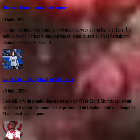
Une tradition qui nous tient à cœur
31 Juillet 2026
Pourquoi ces joueurs du Stade Rennais jouent ce week-end en Maine-et-Loire. À la
veille du tournoi Carisport, une vingtaine de jeunes joueurs du Stade Rennais ont
délaissé le terrain, vendredi 31...
Yassir Zabiri déjà poussé vers la sortie
29 Juillet 2026
C'est déjà la fin du premier chapitre breton pour Yassir Zabiri. Six mois seulement
après son transfert très médiatisé en provenance de Famalicão contre un chèque de
10 millions d'euros, le jeune...