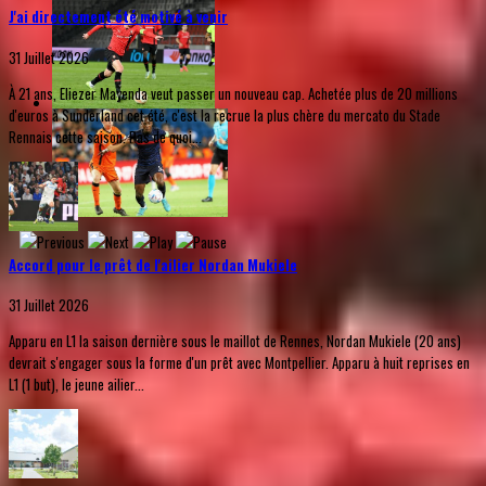
J'ai directement été motivé à venir
31 Juillet 2026
À 21 ans, Eliezer Mayenda veut passer un nouveau cap. Achetée plus de 20 millions
d'euros à Sunderland cet été, c'est la recrue la plus chère du mercato du Stade
Rennais cette saison. Pas de quoi...
Accord pour le prêt de l'ailier Nordan Mukiele
31 Juillet 2026
Apparu en L1 la saison dernière sous le maillot de Rennes, Nordan Mukiele (20 ans)
devrait s'engager sous la forme d'un prêt avec Montpellier. Apparu à huit reprises en
L1 (1 but), le jeune ailier...