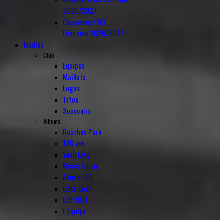
2026/2027
Classement D3
Féminine 2026/2027
Medias
Club
Equipes
Maillots
Logos
Tifos
Souvenirs
Albums
Roazhon Park
120 ans
Yann Levy
Merci Julien
Années 60
Côté Cour
CdF 1971
L'équipe