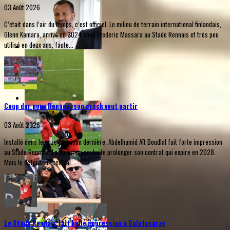
03 Août 2026
C’était dans l’air du temps, c’est officiel. Le milieu de terrain international finlandais,
Glenn Kamara, arrivé en 2024 sous Frederic Massara au Stade Rennais et très peu
utilisé en deux ans, faute...
Coup dur pour Rennes, son crack veut partir
03 Août 2026
Installé dans le onze la saison dernière, Abdelhamid Aït Boudlal fait forte impression
au Stade Rennais. La direction souhaite prolonger son contrat qui expire en 2028.
Mais le défenseur central...
Le Stade Rennais fait belle impression à Galatasaray