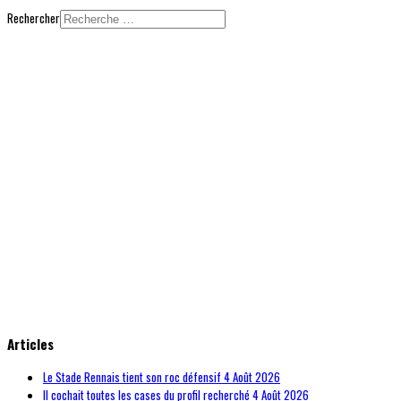
Rechercher
© Free
Joomla! 3 Modules
- by
VinaGecko.com
Articles
Le Stade Rennais tient son roc défensif
4 Août 2026
Il cochait toutes les cases du profil recherché
4 Août 2026