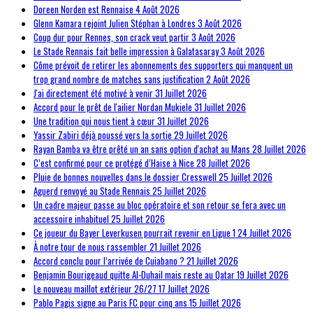
Doreen Norden est Rennaise
4 Août 2026
Glenn Kamara rejoint Julien Stéphan à Londres
3 Août 2026
Coup dur pour Rennes, son crack veut partir
3 Août 2026
Le Stade Rennais fait belle impression à Galatasaray
3 Août 2026
Côme prévoit de retirer les abonnements des supporters qui manquent un
trop grand nombre de matches sans justification
2 Août 2026
J'ai directement été motivé à venir
31 Juillet 2026
Accord pour le prêt de l'ailier Nordan Mukiele
31 Juillet 2026
Une tradition qui nous tient à cœur
31 Juillet 2026
Yassir Zabiri déjà poussé vers la sortie
29 Juillet 2026
Rayan Bamba va être prêté un an sans option d'achat au Mans
28 Juillet 2026
C’est confirmé pour ce protégé d’Haise à Nice
28 Juillet 2026
Pluie de bonnes nouvelles dans le dossier Cresswell
25 Juillet 2026
Aguerd renvoyé au Stade Rennais
25 Juillet 2026
Un cadre majeur passe au bloc opératoire et son retour se fera avec un
accessoire inhabituel
25 Juillet 2026
Ce joueur du Bayer Leverkusen pourrait revenir en Ligue 1
24 Juillet 2026
À notre tour de nous rassembler
21 Juillet 2026
Accord conclu pour l’arrivée de Cuiabano ?
21 Juillet 2026
Benjamin Bourigeaud quitte Al-Duhail mais reste au Qatar
19 Juillet 2026
Le nouveau maillot extérieur 26/27
17 Juillet 2026
Pablo Pagis signe au Paris FC pour cinq ans
15 Juillet 2026