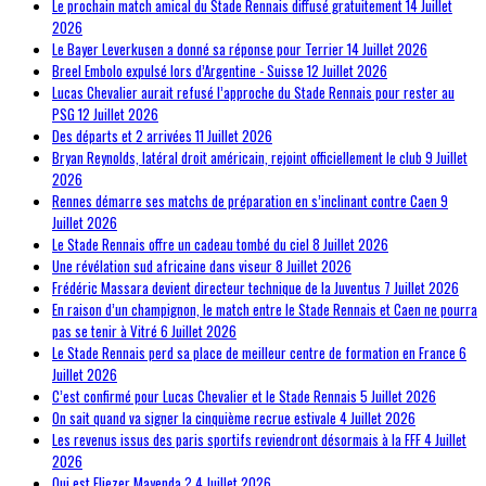
Le prochain match amical du Stade Rennais diffusé gratuitement
14 Juillet
2026
Le Bayer Leverkusen a donné sa réponse pour Terrier
14 Juillet 2026
Breel Embolo expulsé lors d’Argentine - Suisse
12 Juillet 2026
Lucas Chevalier aurait refusé l’approche du Stade Rennais pour rester au
PSG
12 Juillet 2026
Des départs et 2 arrivées
11 Juillet 2026
Bryan Reynolds, latéral droit américain, rejoint officiellement le club
9 Juillet
2026
Rennes démarre ses matchs de préparation en s’inclinant contre Caen
9
Juillet 2026
Le Stade Rennais offre un cadeau tombé du ciel
8 Juillet 2026
Une révélation sud africaine dans viseur
8 Juillet 2026
Frédéric Massara devient directeur technique de la Juventus
7 Juillet 2026
En raison d’un champignon, le match entre le Stade Rennais et Caen ne pourra
pas se tenir à Vitré
6 Juillet 2026
Le Stade Rennais perd sa place de meilleur centre de formation en France
6
Juillet 2026
C’est confirmé pour Lucas Chevalier et le Stade Rennais
5 Juillet 2026
On sait quand va signer la cinquième recrue estivale
4 Juillet 2026
Les revenus issus des paris sportifs reviendront désormais à la FFF
4 Juillet
2026
Qui est Eliezer Mayenda ?
4 Juillet 2026