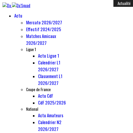
Année
Mois
Année
Mois
Féminines
Actualité
Actualité
Actualité
Actualité
Mercato
Mercato
Mercato
Mercato
Mercato
Mercato
Mercato
Mercato
Mercato
Mercato
Mercato
Anciens
Amical
précédente
précédent
suivante
suivant
Actu
Mercato 2026/2027
Effectif 2024/2025
Matches Amicaux
2026/2027
Ligue 1
Actu Ligue 1
Calendrier L1
2026/2027
Classement L1
2026/2027
Coupe de France
Actu CdF
CdF 2025/2026
National
Actu Amateurs
Calendrier N2
2026/2027