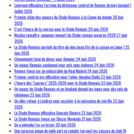
Liverpool officialise l’arrivée du défenseur central de Rennes Jérémy Jacquet
1
Juillet 2026
Premier bilan des joueurs du Stade Rennais à la Coupe du monde
30 Juin
2026
C’est l’heure de la reprise pour le Stade Rennais
29 Juin 2026
Nicolas Lemaître, nouveau rempart du Stade rennais jusqu’en 2028
27 Juin
2026
Le Stade Rennais auréolé du titre du plus beau tifo de la saison en Ligue 1
25
Juin 2026
Changement total de décor pour Rongier
24 Juin 2026
Un joueur Rennais condamné pour vols avec violence
24 Juin 2026
Rennes fonce sur un indésirable du Real Madrid
24 Juin 2026
Premier contrat pro officialisé pour l’ailier Amadou Diallo
23 Juin 2026
L’heure des "Lauriers" 2025-2026 pour le Stade Rennais
23 Juin 2026
Un joueur du Stade Rennais et un étudiant devant les juges pour des vols de
téléphone
23 Juin 2026
Un aller-retour à Londres pour assister à la naissance de son fils
22 Juin
2026
Le Stade Rennais officialise Gonçalo Oliveira
22 Juin 2026
Le Stade Rennais fonce sur Eliezer Mayenda
21 Juin 2026
On a entendu l’os se briser
20 Juin 2026
Une surprise venue de nulle part va remplir (un peu) les caisses du club
18