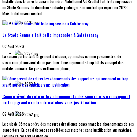
Installé dans le onze la saison dernière, Abdelhamid Aït Boudlal fait forte impression
au Stade Rennais. La direction souhaite prolonger son contrat qui expire en 2028.
Mais le défenseur central...
Le Stade Rennais fait belle impression à Galatasaray
03 Août 2026
La saison permettant largement à chacun, optimistes comme pessimistes, de
s’exprimer, il convient de ne pas tirer d’enseignements trop hâtifs au sujet des
matchs amicaux. Ne pas s’enflammer, donc,...
Côme prévoit de retirer les abonnements des supporters qui manquent
un trop grand nombre de matches sans justification
02 Août 2026
Le club de Côme a prévu des mesures drastiques concernant les abonnements de ses
supporters. En cas d'absences répétées aux matches sans justification aux matches,
l'équipe se réserve le droit de...