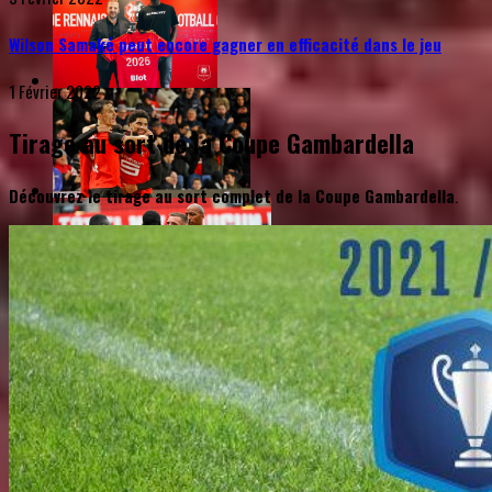
Wilson Samaké peut encore gagner en efficacité dans le jeu
1 Février 2022
Tirage au sort de la Coupe Gambardella
Découvrez le tirage au sort complet de la Coupe Gambardella
.