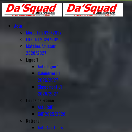
Année
Mois
Année
Mois
précédente
précédent
suivante
suivant
Actu
Mercato 2026/2027
Effectif 2024/2025
Matches Amicaux
2026/2027
Ligue 1
Actu Ligue 1
Calendrier L1
2026/2027
Classement L1
2026/2027
Coupe de France
Actu CdF
CdF 2025/2026
National
Actu Amateurs