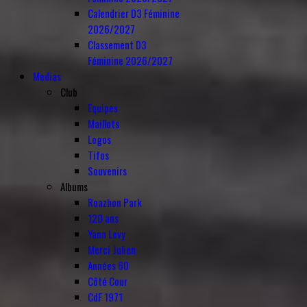
Calendrier D3 Féminine
2026/2027
Classement D3
Féminine 2026/2027
Medias
Club
Equipes
Maillots
Logos
Tifos
Souvenirs
Albums
Roazhon Park
120 ans
Yann Levy
Merci Julien
Années 60
Côté Cour
CdF 1971