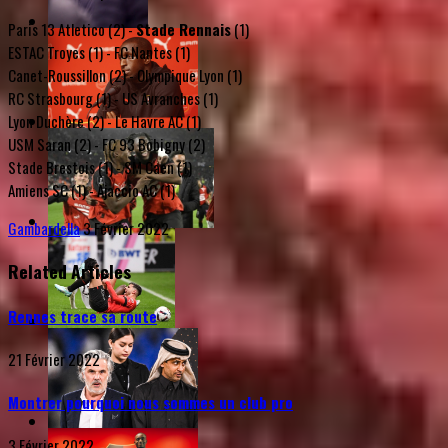
Paris 13 Atletico (2) -
Stade Rennais
(1)
ESTAC Troyes (1) - FC Nantes (1)
Canet-Roussillon (2) - Olympique Lyon (1)
RC Strasbourg (1) - US Avranches (1)
Lyon Duchère (2) - Le Havre AC (1)
USM Saran (2) - FC 93 Bobigny (2)
Stade Brestois (1) - SM Caen (1)
Amiens SC (1) - Ajaccio AC (1)
Gambardella
3 Février 2022
Related Articles
Rennes trace sa route
21 Février 2022
Montrer pourquoi nous sommes un club pro
3 Février 2022