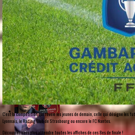
C'est la compétition qui révèle les jeunes de demain, celle qui désigne les 
Lyonnais, le Racing Club de Strasbourg ou encore le FC Nantes.
Découvrez sans plus attendre toutes les affiches de ces 8es de finale !