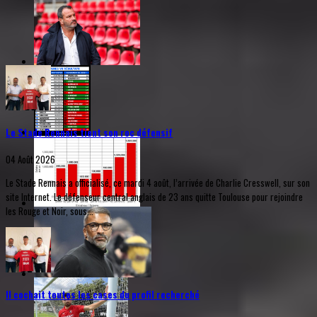
Le Stade Rennais tient son roc défensif
04 Août 2026
Le Stade Rennais a officialisé, ce mardi 4 août, l’arrivée de Charlie Cresswell, sur son
site Internet. Le défenseur central anglais de 23 ans quitte Toulouse pour rejoindre
les Rouge et Noir, sous...
Il cochait toutes les cases du profil recherché