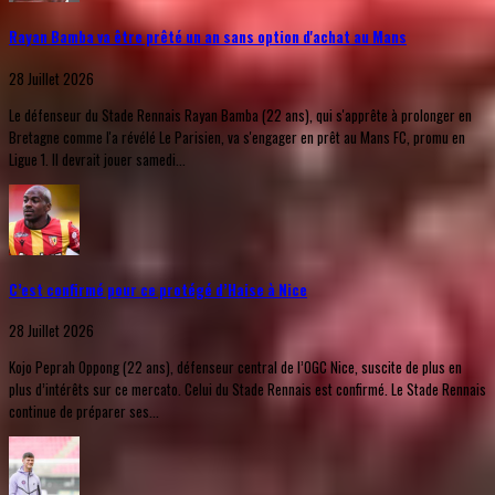
Rayan Bamba va être prêté un an sans option d'achat au Mans
28 Juillet 2026
Le défenseur du Stade Rennais Rayan Bamba (22 ans), qui s'apprête à prolonger en
Bretagne comme l'a révélé Le Parisien, va s'engager en prêt au Mans FC, promu en
Ligue 1. Il devrait jouer samedi...
C’est confirmé pour ce protégé d’Haise à Nice
28 Juillet 2026
Kojo Peprah Oppong (22 ans), défenseur central de l’OGC Nice, suscite de plus en
plus d’intérêts sur ce mercato. Celui du Stade Rennais est confirmé. Le Stade Rennais
continue de préparer ses...