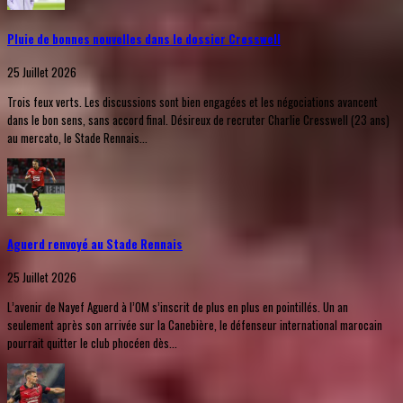
Pluie de bonnes nouvelles dans le dossier Cresswell
25 Juillet 2026
Trois feux verts. Les discussions sont bien engagées et les négociations avancent
dans le bon sens, sans accord final. Désireux de recruter Charlie Cresswell (23 ans)
au mercato, le Stade Rennais...
Aguerd renvoyé au Stade Rennais
25 Juillet 2026
L’avenir de Nayef Aguerd à l’OM s’inscrit de plus en plus en pointillés. Un an
seulement après son arrivée sur la Canebière, le défenseur international marocain
pourrait quitter le club phocéen dès...