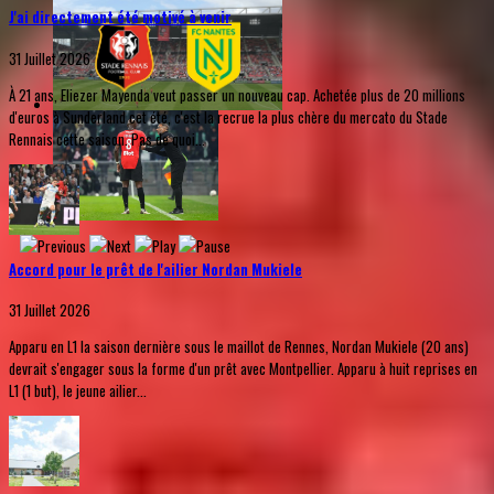
J'ai directement été motivé à venir
31 Juillet 2026
À 21 ans, Eliezer Mayenda veut passer un nouveau cap. Achetée plus de 20 millions
d'euros à Sunderland cet été, c'est la recrue la plus chère du mercato du Stade
Rennais cette saison. Pas de quoi...
Accord pour le prêt de l'ailier Nordan Mukiele
31 Juillet 2026
Apparu en L1 la saison dernière sous le maillot de Rennes, Nordan Mukiele (20 ans)
devrait s'engager sous la forme d'un prêt avec Montpellier. Apparu à huit reprises en
L1 (1 but), le jeune ailier...