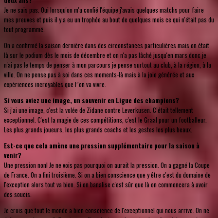
deux ans?
Je ne sais pas. Oui lorsqu'on m'a confié l'équipe j'avais quelques matchs pour faire
mes preuves et puis il y a eu un trophée au bout de quelques mois ce qui n'était pas du
tout programmé.
On a confirmé la saison dernière dans des circonstances particulières mais on était
là sur le podium dès le mois de décembre et on n'a pas lâché jusqu'en mars donc je
n'ai pas le temps de penser à mon parcours je pense surtout au club, à la région, à la
ville. On ne pense pas à soi dans ces moments-là mais à la joie générée et aux
expériences incroyables que l’'on va vivre.
Si vous aviez une image, un souvenir en Ligue des champions?
Si j'ai une image, c'est la volée de Zidane contre Leverkusen. C’était tellement
exceptionnel. C'est la magie de ces compétitions, c'est le Graal pour un footballeur.
Les plus grands joueurs, les plus grands coachs et les gestes les plus beaux.
Est-ce que cela amène une pression supplémentaire pour la saison à
venir?
Une pression non! Je ne vois pas pourquoi on aurait la pression. On a gagné la Coupe
de France. On a fini troisième. Si on a bien conscience que y être c'est du domaine de
l'exception alors tout va bien. Si on banalise c'est sûr que là on commencera à avoir
des soucis.
Je crois que tout le monde a bien conscience de l'exceptionnel qui nous arrive. On ne