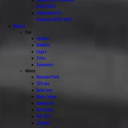
2026/2027
Classement D3
Féminine 2026/2027
Medias
Club
Equipes
Maillots
Logos
Tifos
Souvenirs
Albums
Roazhon Park
120 ans
Yann Levy
Merci Julien
Années 60
Côté Cour
CdF 1971
L'équipe