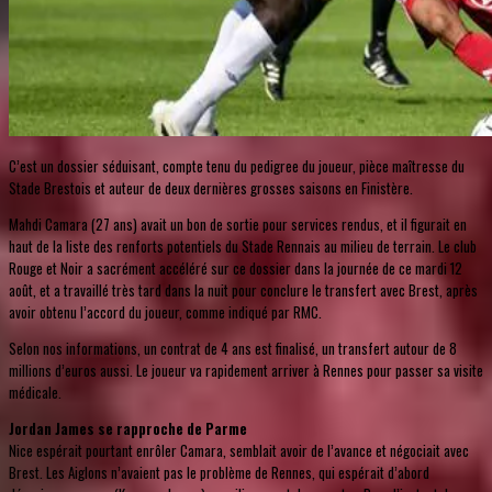
C’est un dossier séduisant, compte tenu du pedigree du joueur, pièce maîtresse du
Stade Brestois et auteur de deux dernières grosses saisons en Finistère.
Mahdi Camara (27 ans) avait un bon de sortie pour services rendus, et il figurait en
haut de la liste des renforts potentiels du Stade Rennais au milieu de terrain. Le club
Rouge et Noir a sacrément accéléré sur ce dossier dans la journée de ce mardi 12
août, et a travaillé très tard dans la nuit pour conclure le transfert avec Brest, après
avoir obtenu l’accord du joueur, comme indiqué par RMC.
Selon nos informations, un contrat de 4 ans est finalisé, un transfert autour de 8
millions d’euros aussi. Le joueur va rapidement arriver à Rennes pour passer sa visite
médicale.
Jordan James se rapproche de Parme
Nice espérait pourtant enrôler Camara, semblait avoir de l’avance et négociait avec
Brest. Les Aiglons n’avaient pas le problème de Rennes, qui espérait d’abord