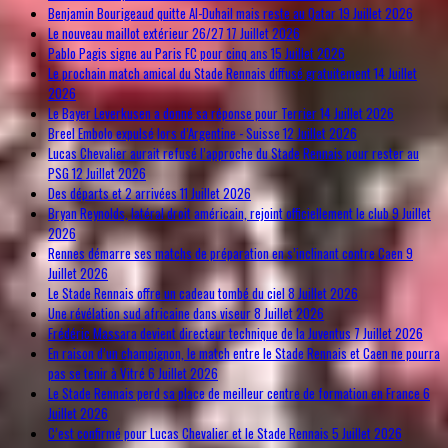
Benjamin Bourigeaud quitte Al-Duhail mais reste au Qatar
19 Juillet 2026
Le nouveau maillot extérieur 26/27
17 Juillet 2026
Pablo Pagis signe au Paris FC pour cinq ans
15 Juillet 2026
Le prochain match amical du Stade Rennais diffusé gratuitement
14 Juillet
2026
Le Bayer Leverkusen a donné sa réponse pour Terrier
14 Juillet 2026
Breel Embolo expulsé lors d’Argentine - Suisse
12 Juillet 2026
Lucas Chevalier aurait refusé l’approche du Stade Rennais pour rester au
PSG
12 Juillet 2026
Des départs et 2 arrivées
11 Juillet 2026
Bryan Reynolds, latéral droit américain, rejoint officiellement le club
9 Juillet
2026
Rennes démarre ses matchs de préparation en s’inclinant contre Caen
9
Juillet 2026
Le Stade Rennais offre un cadeau tombé du ciel
8 Juillet 2026
Une révélation sud africaine dans viseur
8 Juillet 2026
Frédéric Massara devient directeur technique de la Juventus
7 Juillet 2026
En raison d’un champignon, le match entre le Stade Rennais et Caen ne pourra
pas se tenir à Vitré
6 Juillet 2026
Le Stade Rennais perd sa place de meilleur centre de formation en France
6
Juillet 2026
C’est confirmé pour Lucas Chevalier et le Stade Rennais
5 Juillet 2026