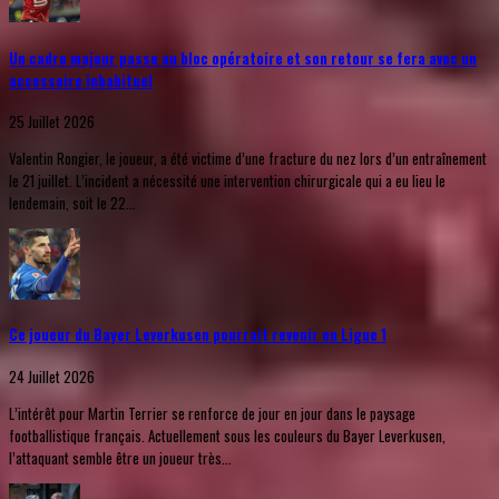
Un cadre majeur passe au bloc opératoire et son retour se fera avec un
accessoire inhabituel
25 Juillet 2026
Valentin Rongier, le joueur, a été victime d’une fracture du nez lors d’un entraînement
le 21 juillet. L’incident a nécessité une intervention chirurgicale qui a eu lieu le
lendemain, soit le 22...
Ce joueur du Bayer Leverkusen pourrait revenir en Ligue 1
24 Juillet 2026
L’intérêt pour Martin Terrier se renforce de jour en jour dans le paysage
footballistique français. Actuellement sous les couleurs du Bayer Leverkusen,
l’attaquant semble être un joueur très...