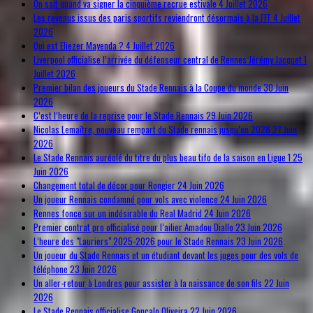
On sait quand va signer la cinquième recrue estivale
4 Juillet 2026
Les revenus issus des paris sportifs reviendront désormais à la FFF
4 Juillet
2026
Qui est Eliezer Mayenda ?
4 Juillet 2026
Liverpool officialise l’arrivée du défenseur central de Rennes Jérémy Jacquet
1
Juillet 2026
Premier bilan des joueurs du Stade Rennais à la Coupe du monde
30 Juin
2026
C’est l’heure de la reprise pour le Stade Rennais
29 Juin 2026
Nicolas Lemaître, nouveau rempart du Stade rennais jusqu’en 2028
27 Juin
2026
Le Stade Rennais auréolé du titre du plus beau tifo de la saison en Ligue 1
25
Juin 2026
Changement total de décor pour Rongier
24 Juin 2026
Un joueur Rennais condamné pour vols avec violence
24 Juin 2026
Rennes fonce sur un indésirable du Real Madrid
24 Juin 2026
Premier contrat pro officialisé pour l’ailier Amadou Diallo
23 Juin 2026
L’heure des "Lauriers" 2025-2026 pour le Stade Rennais
23 Juin 2026
Un joueur du Stade Rennais et un étudiant devant les juges pour des vols de
téléphone
23 Juin 2026
Un aller-retour à Londres pour assister à la naissance de son fils
22 Juin
2026
Le Stade Rennais officialise Gonçalo Oliveira
22 Juin 2026