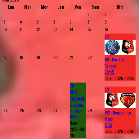
Lun
Mar
Mer
Jeu
Ven
Sam
Dim
1
2
3
4
5
6
7
8
9
10
11
12
13
14
15
16
23
17
18
19
20
21
22
J01 : Paris SG -
Rennes
20:45
Date :
2026-08-23
28
30
UEFA
Tirage de
la phase
24
25
26
27
de Ligue
29
J02 : Rennes - Le
18:00
Mans
Date :
17:15
2026-08-
Date :
2026-08-30
28