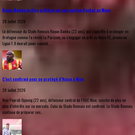
Rayan Bamba va être prêté un an sans option d'achat au Mans
28 Juillet 2026
Le défenseur du Stade Rennais Rayan Bamba (22 ans), qui s'apprête à prolonger en
Bretagne comme l'a révélé Le Parisien, va s'engager en prêt au Mans FC, promu en
Ligue 1. Il devrait jouer samedi...
C’est confirmé pour ce protégé d’Haise à Nice
28 Juillet 2026
Kojo Peprah Oppong (22 ans), défenseur central de l’OGC Nice, suscite de plus en
plus d’intérêts sur ce mercato. Celui du Stade Rennais est confirmé. Le Stade Rennais
continue de préparer ses...