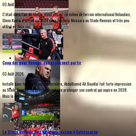
03 Août 2026
C’était dans l’air du temps, c’est officiel. Le milieu de terrain international finlandais,
Glenn Kamara, arrivé en 2024 sous Frederic Massara au Stade Rennais et très peu
utilisé en deux ans, faute...
Coup dur pour Rennes, son crack veut partir
03 Août 2026
Installé dans le onze la saison dernière, Abdelhamid Aït Boudlal fait forte impression
au Stade Rennais. La direction souhaite prolonger son contrat qui expire en 2028.
Mais le défenseur central...
Le Stade Rennais fait belle impression à Galatasaray