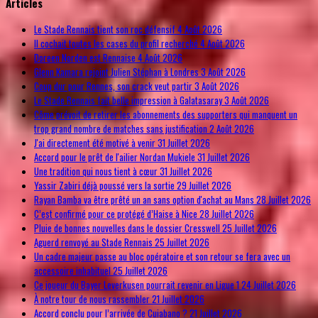
Articles
Le Stade Rennais tient son roc défensif
4 Août 2026
Il cochait toutes les cases du profil recherché
4 Août 2026
Doreen Norden est Rennaise
4 Août 2026
Glenn Kamara rejoint Julien Stéphan à Londres
3 Août 2026
Coup dur pour Rennes, son crack veut partir
3 Août 2026
Le Stade Rennais fait belle impression à Galatasaray
3 Août 2026
Côme prévoit de retirer les abonnements des supporters qui manquent un
trop grand nombre de matches sans justification
2 Août 2026
J'ai directement été motivé à venir
31 Juillet 2026
Accord pour le prêt de l'ailier Nordan Mukiele
31 Juillet 2026
Une tradition qui nous tient à cœur
31 Juillet 2026
Yassir Zabiri déjà poussé vers la sortie
29 Juillet 2026
Rayan Bamba va être prêté un an sans option d'achat au Mans
28 Juillet 2026
C’est confirmé pour ce protégé d’Haise à Nice
28 Juillet 2026
Pluie de bonnes nouvelles dans le dossier Cresswell
25 Juillet 2026
Aguerd renvoyé au Stade Rennais
25 Juillet 2026
Un cadre majeur passe au bloc opératoire et son retour se fera avec un
accessoire inhabituel
25 Juillet 2026
Ce joueur du Bayer Leverkusen pourrait revenir en Ligue 1
24 Juillet 2026
À notre tour de nous rassembler
21 Juillet 2026
Accord conclu pour l’arrivée de Cuiabano ?
21 Juillet 2026