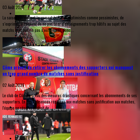
03 Août 2026
La saison permettant largement à chacun, optimistes comme pessimistes, de
s’exprimer, il convient de ne pas tirer d’enseignements trop hâtifs au sujet des
matchs amicaux. Ne pas s’enflammer, donc,...
Côme prévoit de retirer les abonnements des supporters qui manquent
un trop grand nombre de matches sans justification
02 Août 2026
Le club de Côme a prévu des mesures drastiques concernant les abonnements de ses
supporters. En cas d'absences répétées aux matches sans justification aux matches,
l'équipe se réserve le droit de...