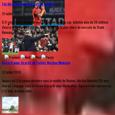
J'ai directement été motivé à venir
31 Juillet 2026
À 21 ans, Eliezer Mayenda veut passer un nouveau cap. Achetée plus de 20 millions
d'euros à Sunderland cet été, c'est la recrue la plus chère du mercato du Stade
Rennais cette saison. Pas de quoi...
Accord pour le prêt de l'ailier Nordan Mukiele
31 Juillet 2026
Apparu en L1 la saison dernière sous le maillot de Rennes, Nordan Mukiele (20 ans)
devrait s'engager sous la forme d'un prêt avec Montpellier. Apparu à huit reprises en
L1 (1 but), le jeune ailier...