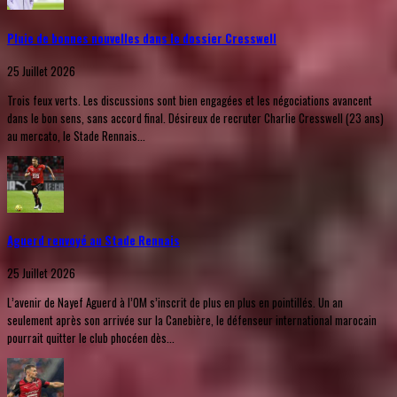
Pluie de bonnes nouvelles dans le dossier Cresswell
25 Juillet 2026
Trois feux verts. Les discussions sont bien engagées et les négociations avancent
dans le bon sens, sans accord final. Désireux de recruter Charlie Cresswell (23 ans)
au mercato, le Stade Rennais...
Aguerd renvoyé au Stade Rennais
25 Juillet 2026
L’avenir de Nayef Aguerd à l’OM s’inscrit de plus en plus en pointillés. Un an
seulement après son arrivée sur la Canebière, le défenseur international marocain
pourrait quitter le club phocéen dès...