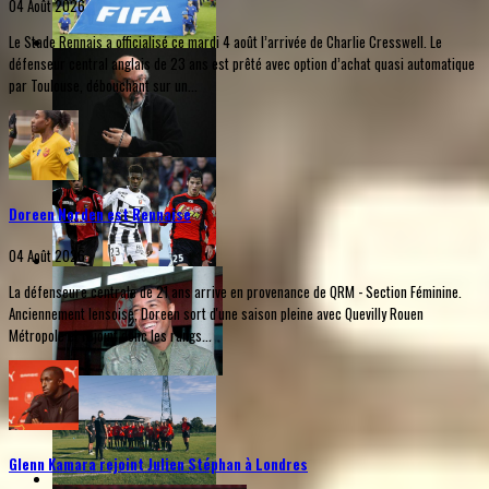
04 Août 2026
Le Stade Rennais a officialisé ce mardi 4 août l’arrivée de Charlie Cresswell. Le
défenseur central anglais de 23 ans est prêté avec option d’achat quasi automatique
par Toulouse, débouchant sur un...
Doreen Norden est Rennaise
04 Août 2026
La défenseure centrale de 21 ans arrive en provenance de QRM - Section Féminine.
Anciennement lensoise, Doreen sort d'une saison pleine avec Quevilly Rouen
Métropole et rejoint donc les rangs...
Glenn Kamara rejoint Julien Stéphan à Londres