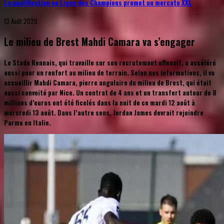
La qualification en Ligue des Champions promet un mercato XXL
13 Août 2020
Le milieu de Brest Mahdi Camara va s’engager
Le Stade Rennais, qui travaille sur son recrutement offensif, a accéléré
aussi pour un renfort au milieu de terrain. Selon nos informations, il va
accueillir Mahdi Camara, pierre angulaire du milieu de Brest, qui était
aussi convoité par Nice. Un contrat de 4 ans et un transfert autour de 8
millions d’euros ont été ficelés dans la nuit de ce mardi 12 août à
mercredi 13 août. Dans l’autre sens, Jordan James devrait rejoindre
Parme en Italie.