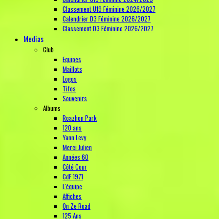
Classement U19 Féminine 2026/2027
Calendrier D3 Féminine 2026/2027
Classement D3 Féminine 2026/2027
Medias
Club
Equipes
Maillots
Logos
Tifos
Souvenirs
Albums
Roazhon Park
120 ans
Yann Levy
Merci Julien
Années 60
Côté Cour
CdF 1971
L'équipe
Affiches
On Ze Road
125 Ans