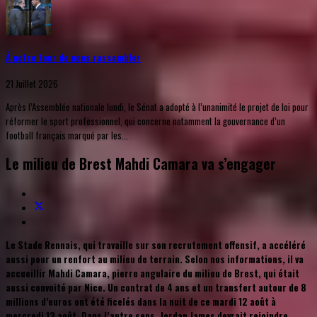
À notre tour de nous rassembler
21 Juillet 2026
Après l’Assemblée nationale lundi, le Sénat a adopté à l’unanimité le projet de loi pour
réformer le sport professionnel, qui concerne notamment la gouvernance d’un
football français marqué par les...
Le milieu de Brest Mahdi Camara va s’engager
Le Stade Rennais, qui travaille sur son recrutement offensif, a accéléré
aussi pour un renfort au milieu de terrain. Selon nos informations, il va
accueillir Mahdi Camara, pierre angulaire du milieu de Brest, qui était
aussi convoité par Nice. Un contrat de 4 ans et un transfert autour de 8
millions d’euros ont été ficelés dans la nuit de ce mardi 12 août à
mercredi 13 août. Dans l’autre sens, Jordan James devrait rejoindre