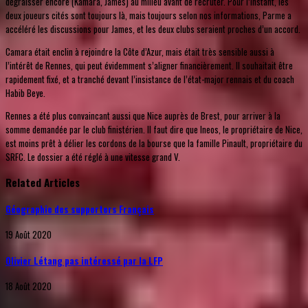
dégraisser encore (Kamara, James) au milieu avant de recruter. Pour l’instant, les
deux joueurs cités sont toujours là, mais toujours selon nos informations, Parme a
accéléré les discussions pour James, et les deux clubs seraient proches d’un accord.
Camara était enclin à rejoindre la Côte d’Azur, mais était très sensible aussi à
l’intérêt de Rennes, qui peut évidemment s’aligner financièrement. Il souhaitait être
rapidement fixé, et a tranché devant l’insistance de l’état-major rennais et du coach
Habib Beye.
Rennes a été plus convaincant aussi que Nice auprès de Brest, pour arriver à la
somme demandée par le club finistérien. Il faut dire que Ineos, le propriétaire de Nice,
est moins prêt à délier les cordons de la bourse que la famille Pinault, propriétaire du
SRFC. Le dossier a été réglé à une vitesse grand V.
Related Articles
Géographie des supporters Français
19 Août 2020
Olivier Létang pas intéressé par la LFP
18 Août 2020