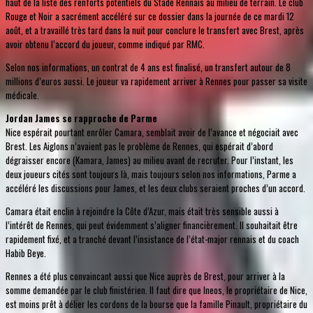
haut de la liste des renforts potentiels du Stade Rennais au milieu de terrain. Le club
Rouge et Noir a sacrément accéléré sur ce dossier dans la journée de ce mardi 12
août, et a travaillé très tard dans la nuit pour conclure le transfert avec Brest, après
avoir obtenu l’accord du joueur, comme indiqué par RMC.
Selon nos informations, un contrat de 4 ans est finalisé, un transfert autour de 8
millions d’euros aussi. Le joueur va rapidement arriver à Rennes pour passer sa visite
médicale.
Jordan James se rapproche de Parme
Nice espérait pourtant enrôler Camara, semblait avoir de l’avance et négociait avec
Brest. Les Aiglons n’avaient pas le problème de Rennes, qui espérait d’abord
dégraisser encore (Kamara, James) au milieu avant de recruter. Pour l’instant, les
deux joueurs cités sont toujours là, mais toujours selon nos informations, Parme a
accéléré les discussions pour James, et les deux clubs seraient proches d’un accord.
Camara était enclin à rejoindre la Côte d’Azur, mais était très sensible aussi à
l’intérêt de Rennes, qui peut évidemment s’aligner financièrement. Il souhaitait être
rapidement fixé, et a tranché devant l’insistance de l’état-major rennais et du coach
Habib Beye.
Rennes a été plus convaincant aussi que Nice auprès de Brest, pour arriver à la
somme demandée par le club finistérien. Il faut dire que Ineos, le propriétaire de Nice,
est moins prêt à délier les cordons de la bourse que la famille Pinault, propriétaire du