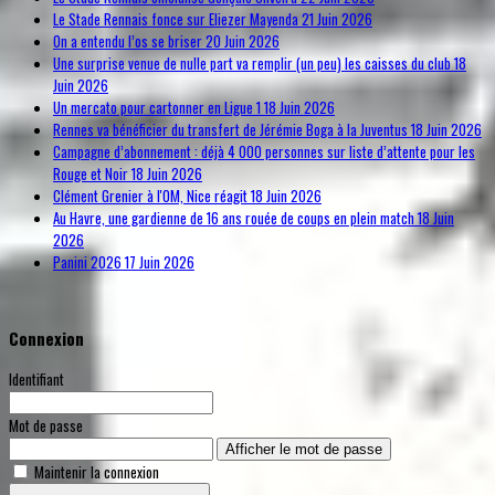
Le Stade Rennais fonce sur Eliezer Mayenda
21 Juin 2026
On a entendu l’os se briser
20 Juin 2026
Une surprise venue de nulle part va remplir (un peu) les caisses du club
18
Juin 2026
Un mercato pour cartonner en Ligue 1
18 Juin 2026
Rennes va bénéficier du transfert de Jérémie Boga à la Juventus
18 Juin 2026
Campagne d’abonnement : déjà 4 000 personnes sur liste d’attente pour les
Rouge et Noir
18 Juin 2026
Clément Grenier à l'OM, Nice réagit
18 Juin 2026
Au Havre, une gardienne de 16 ans rouée de coups en plein match
18 Juin
2026
Panini 2026
17 Juin 2026
Connexion
Identifiant
Mot de passe
Afficher le mot de passe
Maintenir la connexion