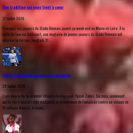
Une tradition qui nous tient à cœur
31 Juillet 2026
Pourquoi ces joueurs du Stade Rennais jouent ce week-end en Maine-et-Loire. À la
veille du tournoi Carisport, une vingtaine de jeunes joueurs du Stade Rennais ont
délaissé le terrain, vendredi 31...
Yassir Zabiri déjà poussé vers la sortie
29 Juillet 2026
C'est déjà la fin du premier chapitre breton pour Yassir Zabiri. Six mois seulement
après son transfert très médiatisé en provenance de Famalicão contre un chèque de
10 millions d'euros, le jeune...