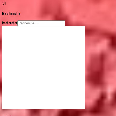
31
Recherche
Rechercher
© Free
Joomla! 3 Modules
- by
VinaGecko.com