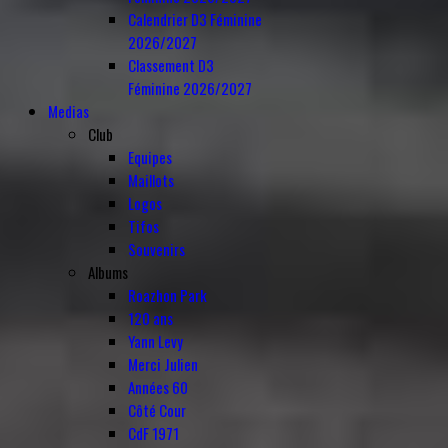
Calendrier D3 Féminine
2026/2027
Classement D3
Féminine 2026/2027
Medias
Club
Equipes
Maillots
Logos
Tifos
Souvenirs
Albums
Roazhon Park
120 ans
Yann Levy
Merci Julien
Années 60
Côté Cour
CdF 1971