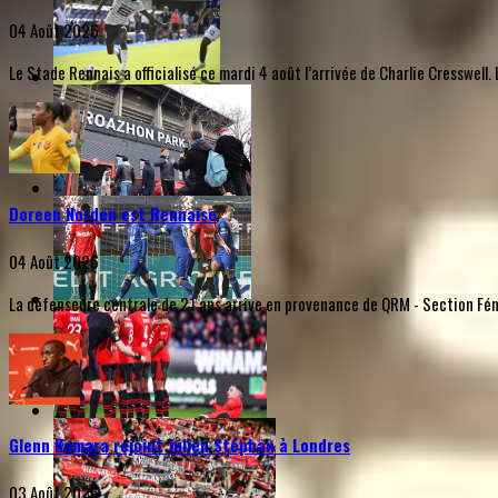
04 Août 2026
Le Stade Rennais a officialisé ce mardi 4 août l’arrivée de Charlie Cresswel
Doreen Norden est Rennaise
04 Août 2026
La défenseure centrale de 21 ans arrive en provenance de QRM - Section Fémi
Glenn Kamara rejoint Julien Stéphan à Londres
03 Août 2026