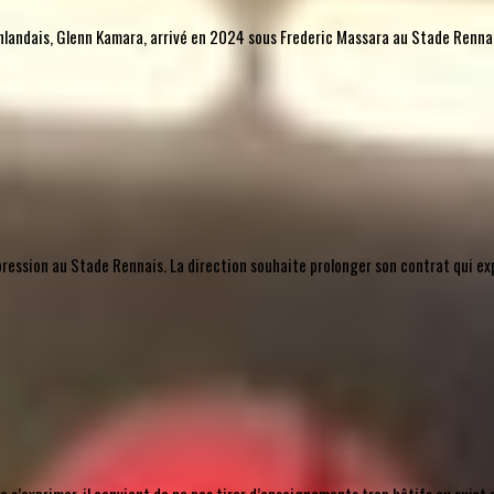
l finlandais, Glenn Kamara, arrivé en 2024 sous Frederic Massara au Stade Rennais
mpression au Stade Rennais. La direction souhaite prolonger son contrat qui ex