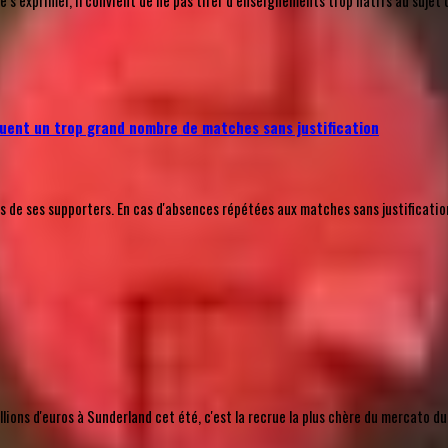
’exprimer, il convient de ne pas tirer d’enseignements trop hâtifs au sujet 
uent un trop grand nombre de matches sans justification
e ses supporters. En cas d'absences répétées aux matches sans justification a
ions d'euros à Sunderland cet été, c'est la recrue la plus chère du mercato du