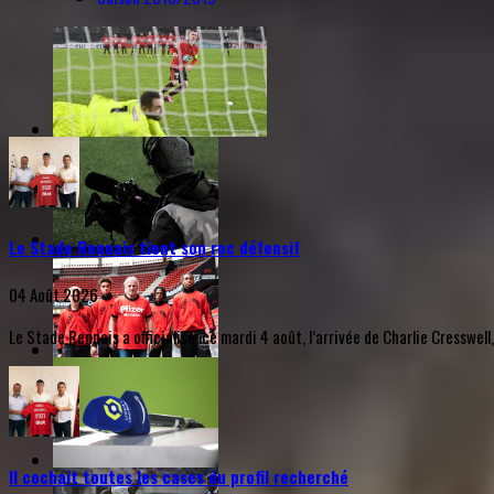
Le Stade Rennais tient son roc défensif
04 Août 2026
Le Stade Rennais a officialisé, ce mardi 4 août, l’arrivée de Charlie Cresswell
Il cochait toutes les cases du profil recherché