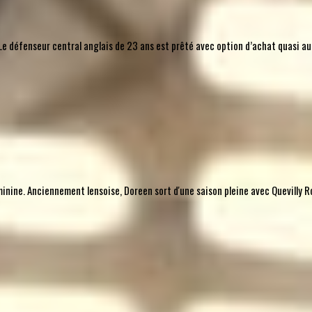
l. Le défenseur central anglais de 23 ans est prêté avec option d’achat quasi 
nine. Anciennement lensoise, Doreen sort d'une saison pleine avec Quevilly Ro