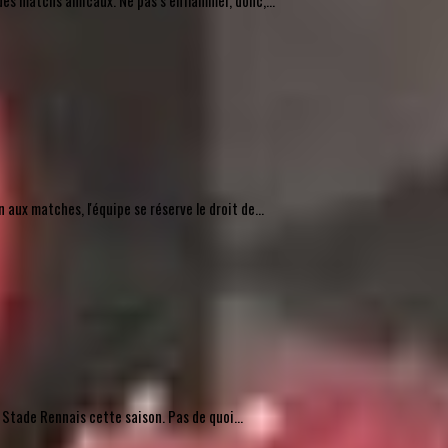
des matchs amicaux. Ne pas s’enflammer, donc,...
ux matches, l'équipe se réserve le droit de...
 Stade Rennais cette saison. Pas de quoi...