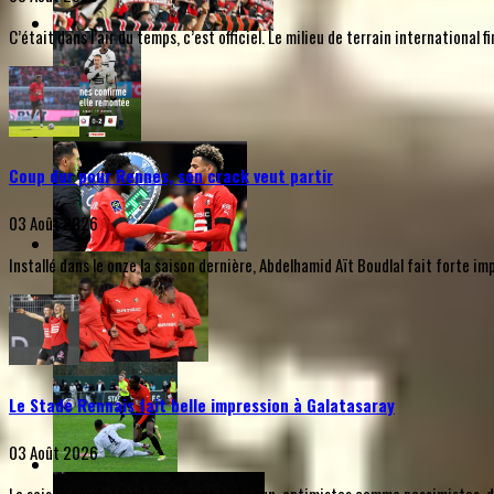
C’était dans l’air du temps, c’est officiel. Le milieu de terrain internationa
Coup dur pour Rennes, son crack veut partir
03 Août 2026
Installé dans le onze la saison dernière, Abdelhamid Aït Boudlal fait forte i
Le Stade Rennais fait belle impression à Galatasaray
03 Août 2026