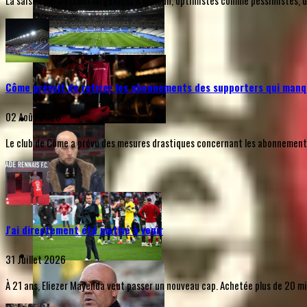
La saison permettant largement à chacun, optimistes comme pessimistes, de s
Côme prévoit de retirer les abonnements des supporters qui manq
02 Août 2026
Le club de Côme a prévu des mesures drastiques concernant les abonnements d
J'ai directement été motivé à venir
31 Juillet 2026
À 21 ans, Eliezer Mayenda veut passer un nouveau cap. Achetée plus de 20 mill