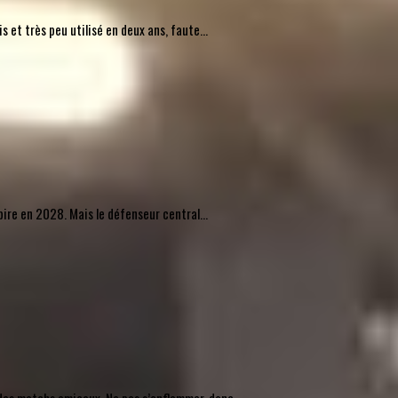
 et très peu utilisé en deux ans, faute...
pire en 2028. Mais le défenseur central...